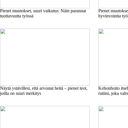
Pienet muutokset, suuri vaikutus: Näin parannat
Pienet muutokset
tuottavuutta työssä
hyvinvointia työ
Näytä ystävillesi, että arvostat heitä – pienet teot,
Kehonhoito itse
joilla on suuri merkitys
rutiini, joka vah