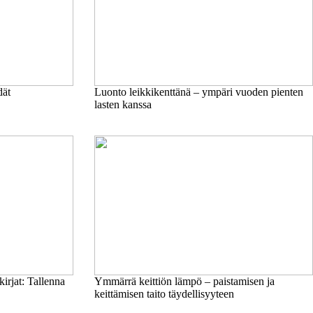
dät
Luonto leikkikenttänä – ympäri vuoden pienten
lasten kanssa
irjat: Tallenna
Ymmärrä keittiön lämpö – paistamisen ja
keittämisen taito täydellisyyteen