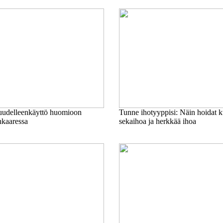
a uudelleenkäyttö huomioon
Tunne ihotyyppisi: Näin hoidat ku
nkaaressa
sekaihoa ja herkkää ihoa