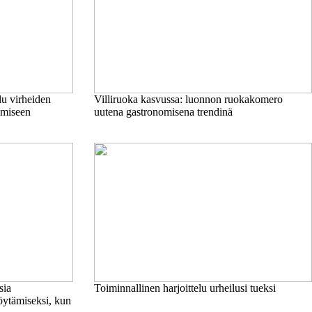
lu virheiden
Villiruoka kasvussa: luonnon ruokakomero
tämiseen
uutena gastronomisena trendinä
sia
Toiminnallinen harjoittelu urheilusi tueksi
löytämiseksi, kun