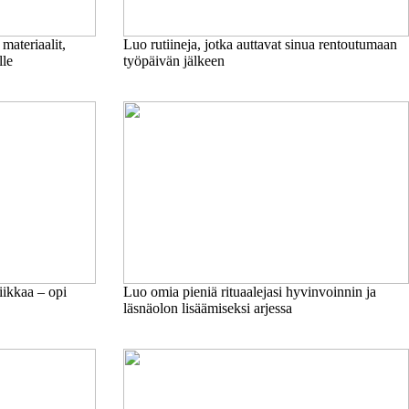
materiaalit,
Luo rutiineja, jotka auttavat sinua rentoutumaan
lle
työpäivän jälkeen
ikkaa – opi
Luo omia pieniä rituaalejasi hyvinvoinnin ja
läsnäolon lisäämiseksi arjessa