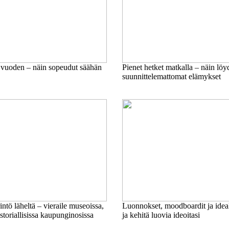
 vuoden – näin sopeudut säähän
Pienet hetket matkalla – näin löy
suunnittelemattomat elämykset
ntö läheltä – vieraile museoissa,
Luonnokset, moodboardit ja ideak
istoriallisissa kaupunginosissa
ja kehitä luovia ideoitasi