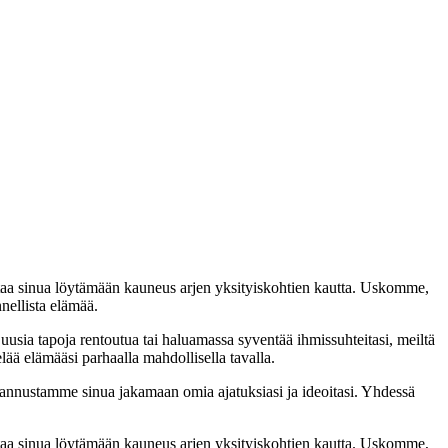
taa sinua löytämään kauneus arjen yksityiskohtien kautta. Uskomme,
nellista elämää.
 uusia tapoja rentoutua tai haluamassa syventää ihmissuhteitasi, meiltä
lää elämääsi parhaalla mahdollisella tavalla.
nnustamme sinua jakamaan omia ajatuksiasi ja ideoitasi. Yhdessä
taa sinua löytämään kauneus arjen yksityiskohtien kautta. Uskomme,