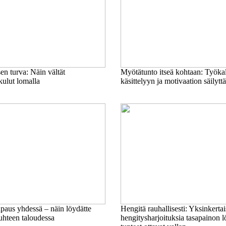
n turva: Näin vältät
Myötätunto itseä kohtaan: Työka
kulut lomalla
käsittelyyn ja motivaation säilyt
paus yhdessä – näin löydätte
Hengitä rauhallisesti: Yksinkertai
uhteen taloudessa
hengitysharjoituksia tasapainon 