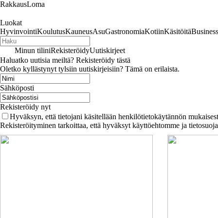
RakkausLoma
Luokat
Hyvinvointi
Koulutus
Kauneus
Asu
Gastronomia
Kotiin
Käsitöitä
Busines
Minun tilini
Rekisteröidy
Uutiskirjeet
Haluatko uutisia meiltä? Rekisteröidy tästä
Oletko kyllästynyt tylsiin uutiskirjeisiin? Tämä on erilaista.
Sähköposti
Rekisteröidy nyt
Hyväksyn, että tietojani käsitellään henkilötietokäytännön mukaisest
Rekisteröityminen tarkoittaa, että hyväksyt käyttöehtomme ja tietosuoj