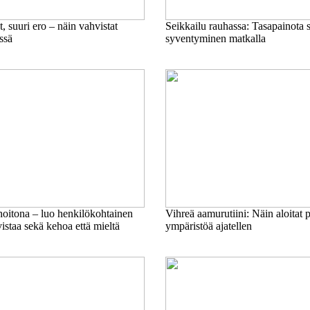
, suuri ero – näin vahvistat
Seikkailu rauhassa: Tasapainota s
ssä
syventyminen matkalla
hoitona – luo henkilökohtainen
Vihreä aamurutiini: Näin aloitat 
vistaa sekä kehoa että mieltä
ympäristöä ajatellen