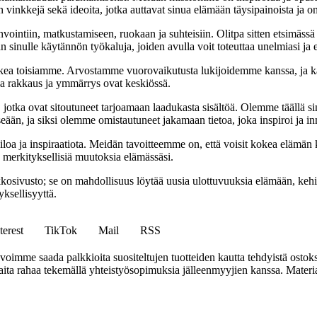
 vinkkejä sekä ideoita, jotka auttavat sinua elämään täysipainoista ja on
nvointiin, matkustamiseen, ruokaan ja suhteisiin. Olitpa sitten etsimässä
 sinulle käytännön työkaluja, joiden avulla voit toteuttaa unelmiasi ja e
ea toisiamme. Arvostamme vuorovaikutusta lukijoidemme kanssa, ja ka
sa rakkaus ja ymmärrys ovat keskiössä.
a, jotka ovat sitoutuneet tarjoamaan laadukasta sisältöä. Olemme täällä s
eään, ja siksi olemme omistautuneet jakamaan tietoa, joka inspiroi ja in
iloa ja inspiraatiota. Meidän tavoitteemme on, että voisit kokea elämä
ta merkityksellisiä muutoksia elämässäsi.
sto; se on mahdollisuus löytää uusia ulottuvuuksia elämään, kehittää
ksellisyyttä.
terest
TikTok
Mail
RSS
mme saada palkkioita suositeltujen tuotteiden kautta tehdyistä ostoks
a rahaa tekemällä yhteistyösopimuksia jälleenmyyjien kanssa. Materiaal