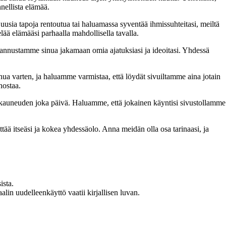
nellista elämää.
 uusia tapoja rentoutua tai haluamassa syventää ihmissuhteitasi, meiltä
lää elämääsi parhaalla mahdollisella tavalla.
nnustamme sinua jakamaan omia ajatuksiasi ja ideoitasi. Yhdessä
inua varten, ja haluamme varmistaa, että löydät sivuiltamme aina jotain
nostaa.
n kauneuden joka päivä. Haluamme, että jokainen käyntisi sivustollamme
 itseäsi ja kokea yhdessäolo. Anna meidän olla osa tarinaasi, ja
ista.
in uudelleenkäyttö vaatii kirjallisen luvan.