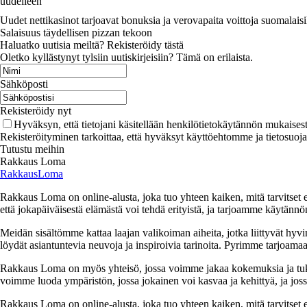
uudelleen
Uudet nettikasinot tarjoavat bonuksia ja verovapaita voittoja suomalaisil
Salaisuus täydellisen pizzan tekoon
Haluatko uutisia meiltä? Rekisteröidy tästä
Oletko kyllästynyt tylsiin uutiskirjeisiin? Tämä on erilaista.
Sähköposti
Rekisteröidy nyt
Hyväksyn, että tietojani käsitellään henkilötietokäytännön mukaisest
Rekisteröityminen tarkoittaa, että hyväksyt käyttöehtomme ja tietosuoj
Tutustu meihin
Rakkaus Loma
RakkausLoma
Rakkaus Loma on online-alusta, joka tuo yhteen kaiken, mitä tarvitse
että jokapäiväisestä elämästä voi tehdä erityistä, ja tarjoamme käytännön
Meidän sisältömme kattaa laajan valikoiman aiheita, jotka liittyvät hyvi
löydät asiantuntevia neuvoja ja inspiroivia tarinoita. Pyrimme tarjoamaan
Rakkaus Loma on myös yhteisö, jossa voimme jakaa kokemuksia ja tuk
voimme luoda ympäristön, jossa jokainen voi kasvaa ja kehittyä, ja jos
Rakkaus Loma on online-alusta, joka tuo yhteen kaiken, mitä tarvitse