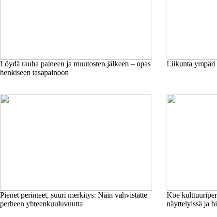
Löydä rauha paineen ja muutosten jälkeen – opas
Liikunta ympäri
henkiseen tasapainoon
Pienet perinteet, suuri merkitys: Näin vahvistatte
Koe kulttuuriperi
perheen yhteenkuuluvuutta
näyttelyissä ja h