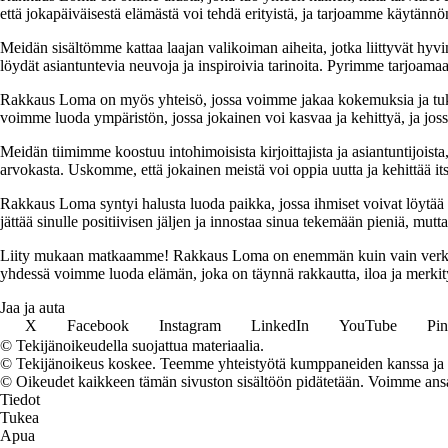
että jokapäiväisestä elämästä voi tehdä erityistä, ja tarjoamme käytännön
Meidän sisältömme kattaa laajan valikoiman aiheita, jotka liittyvät hyvi
löydät asiantuntevia neuvoja ja inspiroivia tarinoita. Pyrimme tarjoamaan
Rakkaus Loma on myös yhteisö, jossa voimme jakaa kokemuksia ja tuk
voimme luoda ympäristön, jossa jokainen voi kasvaa ja kehittyä, ja jos
Meidän tiimimme koostuu intohimoisista kirjoittajista ja asiantuntijoist
arvokasta. Uskomme, että jokainen meistä voi oppia uutta ja kehittää its
Rakkaus Loma syntyi halusta luoda paikka, jossa ihmiset voivat löytää 
jättää sinulle positiivisen jäljen ja innostaa sinua tekemään pieniä, mut
Liity mukaan matkaamme! Rakkaus Loma on enemmän kuin vain verkkosivu
yhdessä voimme luoda elämän, joka on täynnä rakkautta, iloa ja merkity
Jaa ja auta
X
Facebook
Instagram
LinkedIn
YouTube
Pin
© Tekijänoikeudella suojattua materiaalia.
© Tekijänoikeus koskee. Teemme yhteistyötä kumppaneiden kanssa ja voi
© Oikeudet kaikkeen tämän sivuston sisältöön pidätetään. Voimme ansait
Tiedot
Tukea
Apua