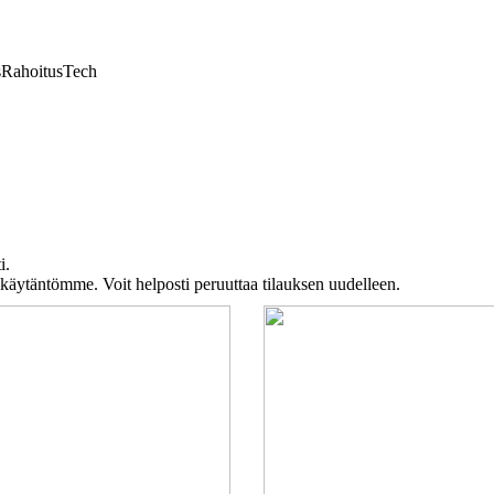
s
Rahoitus
Tech
i.
akäytäntömme. Voit helposti peruuttaa tilauksen uudelleen.