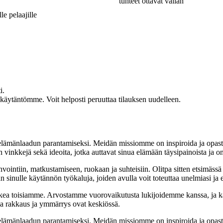
tunteet ottavat vallan
le pelaajille
i.
akäytäntömme. Voit helposti peruuttaa tilauksen uudelleen.
t elämänlaadun parantamiseksi. Meidän missiomme on inspiroida ja opas
 vinkkejä sekä ideoita, jotka auttavat sinua elämään täysipainoista ja on
nvointiin, matkustamiseen, ruokaan ja suhteisiin. Olitpa sitten etsimässä
 sinulle käytännön työkaluja, joiden avulla voit toteuttaa unelmiasi ja e
ea toisiamme. Arvostamme vuorovaikutusta lukijoidemme kanssa, ja ka
sa rakkaus ja ymmärrys ovat keskiössä.
t elämänlaadun parantamiseksi. Meidän missiomme on inspiroida ja opas