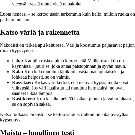
yleensä kypsiä mutta vielä napakoita.
Luota nenääsi – se kertoo usein tarkemmin kuin kello, milloin ruoka on
parhaimmillaan.
Katso väriä ja rakennetta
Näköaisti on tärkeä apu keittiössä. Väri ja koostumus paljastavat paljon
ruoan kypsyydestä.
Liha:
Kauniin ruskea pinta kertoo, että Maillard-reaktio on
käynnissä – juuri se, joka antaa paistopinnan ja syvän maun.
Kala:
Kun kala muuttuu läpikuultavasta mattapintaiseksi ja
lohkeaa helposti, se on valmis.
Kasvikset:
Kirkas väri kertoo, että ne ovat kypsiä mutta eivät
ylikypsiä. Jos väri haalistuu tai muuttuu harmaaksi, ne ovat
saaneet liikaa lämpöä.
Kastikkeet:
Kun kastike peittää lusikan pinnan ja valuu hitaasti,
se on sopivan sakea.
Katso ruokaasi tarkasti – se kertoo sinulle, milloin on aika pysäyttää
kypsennys.
Maista – lopullinen testi