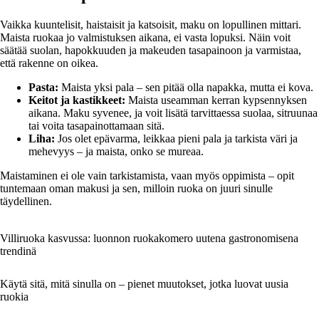
Vaikka kuuntelisit, haistaisit ja katsoisit, maku on lopullinen mittari.
Maista ruokaa jo valmistuksen aikana, ei vasta lopuksi. Näin voit
säätää suolan, hapokkuuden ja makeuden tasapainoon ja varmistaa,
että rakenne on oikea.
Pasta:
Maista yksi pala – sen pitää olla napakka, mutta ei kova.
Keitot ja kastikkeet:
Maista useamman kerran kypsennyksen
aikana. Maku syvenee, ja voit lisätä tarvittaessa suolaa, sitruunaa
tai voita tasapainottamaan sitä.
Liha:
Jos olet epävarma, leikkaa pieni pala ja tarkista väri ja
mehevyys – ja maista, onko se mureaa.
Maistaminen ei ole vain tarkistamista, vaan myös oppimista – opit
tuntemaan oman makusi ja sen, milloin ruoka on juuri sinulle
täydellinen.
Villiruoka kasvussa: luonnon ruokakomero uutena gastronomisena
trendinä
Käytä sitä, mitä sinulla on – pienet muutokset, jotka luovat uusia
ruokia