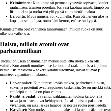
Keittäminen:
Kun keitto tai perunat kypsyvät sopivasti, kuulet
rauhallisen, tasaisen poreilun. Jos vesi kuohuu rajusti, lämpö on
liian korkea ja ruoka voi ylikypsyä tai menettää makua.
Leivonta:
Myös uunissa voi kuunnella. Kun otat leivän ulos ja
kopautat sen pohjaa, ontto ääni kertoo, että se on kypsä.
Kuuntelemalla opit vähitellen tunnistamaan, milloin ruoka on juuri
oikeassa vaiheessa.
Haista, milloin aromit ovat
parhaimmillaan
Tuoksu on usein ensimmäinen merkki siitä, että ruoka alkaa olla
valmis. Kun aromit muuttuvat, se kertoo, että raaka-aineissa tapahtuu
kemiallisia reaktioita – sokerit karamellisoituvat, rasvat sulavat ja
mausteet vapauttavat makunsa.
Leivonnaiset:
Kun uunista leviää makea, paahteinen tuoksu,
sokeri ja proteiinit ovat reagoineet keskenään. Se on merkki siitä,
että leipä tai pulla on pian valmis.
Paistit ja padat:
Syvempi, pähkinäinen tuoksu kertoo, että
rasva ja mausteet ovat kehittyneet. Jos alat haistaa palaneen
vivahteen, on aika laskea lämpöä tai nostaa ruoka pois liedeltä.
Kasvikset:
Kun tuoksu muuttuu makeaksi ja pehmeäksi, ne ovat