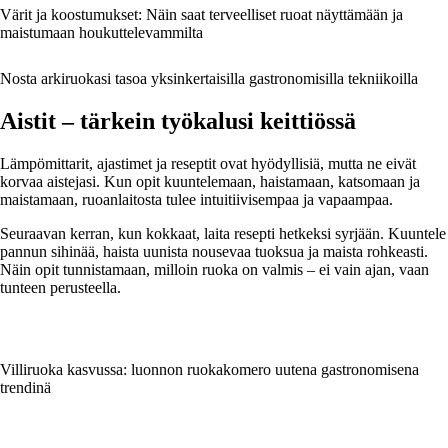
Värit ja koostumukset: Näin saat terveelliset ruoat näyttämään ja
maistumaan houkuttelevammilta
Nosta arkiruokasi tasoa yksinkertaisilla gastronomisilla tekniikoilla
Aistit – tärkein työkalusi keittiössä
Lämpömittarit, ajastimet ja reseptit ovat hyödyllisiä, mutta ne eivät
korvaa aistejasi. Kun opit kuuntelemaan, haistamaan, katsomaan ja
maistamaan, ruoanlaitosta tulee intuitiivisempaa ja vapaampaa.
Seuraavan kerran, kun kokkaat, laita resepti hetkeksi syrjään. Kuuntele
pannun sihinää, haista uunista nousevaa tuoksua ja maista rohkeasti.
Näin opit tunnistamaan, milloin ruoka on valmis – ei vain ajan, vaan
tunteen perusteella.
Villiruoka kasvussa: luonnon ruokakomero uutena gastronomisena
trendinä