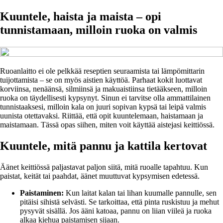
Kuuntele, haista ja maista – opi
tunnistamaan, milloin ruoka on valmis
Ruoanlaitto ei ole pelkkää reseptien seuraamista tai lämpömittarin
tuijottamista – se on myös aistien käyttöä. Parhaat kokit luottavat
korviinsa, nenäänsä, silmiinsä ja makuaistiinsa tietääkseen, milloin
ruoka on täydellisesti kypsynyt. Sinun ei tarvitse olla ammattilainen
tunnistaaksesi, milloin kala on juuri sopivan kypsä tai leipä valmis
uunista otettavaksi. Riittää, että opit kuuntelemaan, haistamaan ja
maistamaan. Tässä opas siihen, miten voit käyttää aistejasi keittiössä.
Kuuntele, mitä pannu ja kattila kertovat
Äänet keittiössä paljastavat paljon siitä, mitä ruoalle tapahtuu. Kun
paistat, keität tai paahdat, äänet muuttuvat kypsymisen edetessä.
Paistaminen:
Kun laitat kalan tai lihan kuumalle pannulle, sen
pitäisi sihistä selvästi. Se tarkoittaa, että pinta ruskistuu ja mehut
pysyvät sisällä. Jos ääni katoaa, pannu on liian viileä ja ruoka
alkaa kiehua paistamisen sijaan.