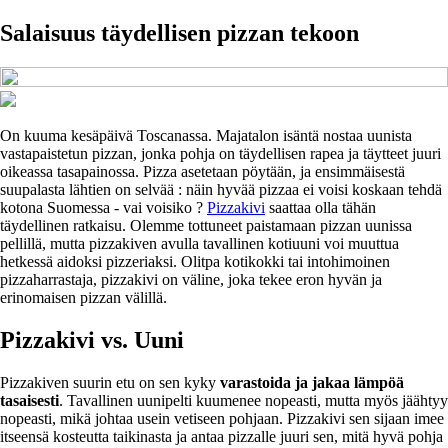
Salaisuus täydellisen pizzan tekoon
On kuuma kesäpäivä Toscanassa. Majatalon isäntä nostaa uunista
vastapaistetun pizzan, jonka pohja on täydellisen rapea ja täytteet juuri
oikeassa tasapainossa. Pizza asetetaan pöytään, ja ensimmäisestä
suupalasta lähtien on selvää : näin hyvää pizzaa ei voisi koskaan tehdä
kotona Suomessa - vai voisiko ?
Pizzakivi
saattaa olla tähän
täydellinen ratkaisu. Olemme tottuneet paistamaan pizzan uunissa
pellillä, mutta pizzakiven avulla tavallinen kotiuuni voi muuttua
hetkessä aidoksi pizzeriaksi. Olitpa kotikokki tai intohimoinen
pizzaharrastaja, pizzakivi on väline, joka tekee eron hyvän ja
erinomaisen pizzan välillä.
Pizzakivi vs. Uuni
Pizzakiven suurin etu on sen kyky
varastoida ja jakaa lämpöä
tasaisesti
. Tavallinen uunipelti kuumenee nopeasti, mutta myös jäähtyy
nopeasti, mikä johtaa usein vetiseen pohjaan. Pizzakivi sen sijaan imee
itseensä kosteutta taikinasta ja antaa pizzalle juuri sen, mitä hyvä pohja