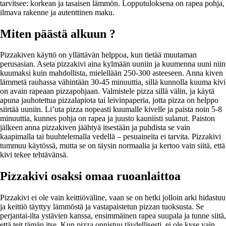
tarvitsee: korkean ja tasaisen lämmön. Lopputuloksena on rapea pohja,
ilmava rakenne ja autenttinen maku.
Miten päästä alkuun ?
Pizzakiven käyttö on yllättävän helppoa, kun tietää muutaman
perusasian. Aseta pizzakivi aina kylmään uuniin ja kuumenna uuni niin
kuumaksi kuin mahdollista, mielellään 250-300 asteeseen. Anna kiven
lämmetä rauhassa vähintään 30-45 minuuttia, sillä kunnolla kuuma kivi
on avain rapeaan pizzapohjaan. Valmistele pizza sillä välin, ja käytä
apuna jauhotettua pizzalapiota tai leivinpaperia, jotta pizza on helppo
siirtää uuniin. Li’uta pizza nopeasti kuumalle kivelle ja paista noin 5-8
minuuttia, kunnes pohja on rapea ja juusto kauniisti sulanut. Paiston
jälkeen anna pizzakiven jäähtyä itsestään ja puhdista se vain
kaapimalla tai huuhtelemalla vedellä – pesuaineita ei tarvita. Pizzakivi
tummuu käytössä, mutta se on täysin normaalia ja kertoo vain siitä, että
kivi tekee tehtävänsä.
Pizzakivi osaksi omaa ruoanlaittoa
Pizzakivi ei ole vain keittiöväline, vaan se on hetki jolloin arki hidastuu
ja keittiö täyttyy lämmöstä ja vastapaistetun pizzan tuoksusta. Se
perjantai-ilta ystävien kanssa, ensimmäinen rapea suupala ja tunne siitä,
että teit tämän itse. Kun pizza onnistuu täydellisesti, ei ole kyse vain