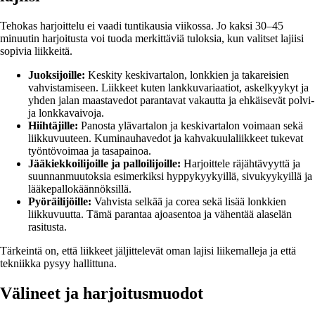
Tehokas harjoittelu ei vaadi tuntikausia viikossa. Jo kaksi 30–45
minuutin harjoitusta voi tuoda merkittäviä tuloksia, kun valitset lajiisi
sopivia liikkeitä.
Juoksijoille:
Keskity keskivartalon, lonkkien ja takareisien
vahvistamiseen. Liikkeet kuten lankkuvariaatiot, askelkyykyt ja
yhden jalan maastavedot parantavat vakautta ja ehkäisevät polvi-
ja lonkkavaivoja.
Hiihtäjille:
Panosta ylävartalon ja keskivartalon voimaan sekä
liikkuvuuteen. Kuminauhavedot ja kahvakuulaliikkeet tukevat
työntövoimaa ja tasapainoa.
Jääkiekkoilijoille ja palloilijoille:
Harjoittele räjähtävyyttä ja
suunnanmuutoksia esimerkiksi hyppykyykyillä, sivukyykyillä ja
lääkepallokäännöksillä.
Pyöräilijöille:
Vahvista selkää ja corea sekä lisää lonkkien
liikkuvuutta. Tämä parantaa ajoasentoa ja vähentää alaselän
rasitusta.
Tärkeintä on, että liikkeet jäljittelevät oman lajisi liikemalleja ja että
tekniikka pysyy hallittuna.
Välineet ja harjoitusmuodot