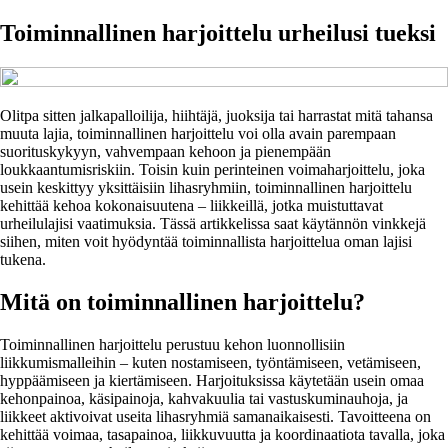
Toiminnallinen harjoittelu urheilusi tueksi
Olitpa sitten jalkapalloilija, hiihtäjä, juoksija tai harrastat mitä tahansa
muuta lajia, toiminnallinen harjoittelu voi olla avain parempaan
suorituskykyyn, vahvempaan kehoon ja pienempään
loukkaantumisriskiin. Toisin kuin perinteinen voimaharjoittelu, joka
usein keskittyy yksittäisiin lihasryhmiin, toiminnallinen harjoittelu
kehittää kehoa kokonaisuutena – liikkeillä, jotka muistuttavat
urheilulajisi vaatimuksia. Tässä artikkelissa saat käytännön vinkkejä
siihen, miten voit hyödyntää toiminnallista harjoittelua oman lajisi
tukena.
Mitä on toiminnallinen harjoittelu?
Toiminnallinen harjoittelu perustuu kehon luonnollisiin
liikkumismalleihin – kuten nostamiseen, työntämiseen, vetämiseen,
hyppäämiseen ja kiertämiseen. Harjoituksissa käytetään usein omaa
kehonpainoa, käsipainoja, kahvakuulia tai vastuskuminauhoja, ja
liikkeet aktivoivat useita lihasryhmiä samanaikaisesti. Tavoitteena on
kehittää voimaa, tasapainoa, liikkuvuutta ja koordinaatiota tavalla, joka