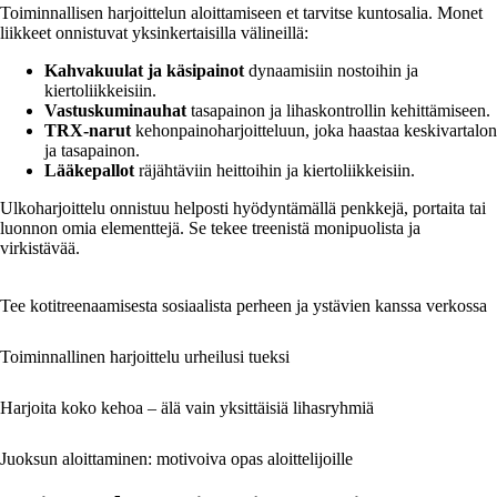
Toiminnallisen harjoittelun aloittamiseen et tarvitse kuntosalia. Monet
liikkeet onnistuvat yksinkertaisilla välineillä:
Kahvakuulat ja käsipainot
dynaamisiin nostoihin ja
kiertoliikkeisiin.
Vastuskuminauhat
tasapainon ja lihaskontrollin kehittämiseen.
TRX-narut
kehonpainoharjoitteluun, joka haastaa keskivartalon
ja tasapainon.
Lääkepallot
räjähtäviin heittoihin ja kiertoliikkeisiin.
Ulkoharjoittelu onnistuu helposti hyödyntämällä penkkejä, portaita tai
luonnon omia elementtejä. Se tekee treenistä monipuolista ja
virkistävää.
Tee kotitreenaamisesta sosiaalista perheen ja ystävien kanssa verkossa
Toiminnallinen harjoittelu urheilusi tueksi
Harjoita koko kehoa – älä vain yksittäisiä lihasryhmiä
Juoksun aloittaminen: motivoiva opas aloittelijoille