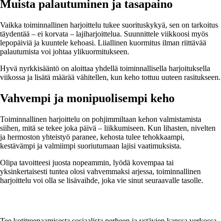
Muista palautuminen ja tasapaino
Vaikka toiminnallinen harjoittelu tukee suorituskykyä, sen on tarkoitus
täydentää – ei korvata – lajiharjoittelua. Suunnittele viikkoosi myös
lepopäiviä ja kuuntele kehoasi. Liiallinen kuormitus ilman riittävää
palautumista voi johtaa ylikuormitukseen.
Hyvä nyrkkisääntö on aloittaa yhdellä toiminnallisella harjoituksella
viikossa ja lisätä määrää vähitellen, kun keho tottuu uuteen rasitukseen.
Vahvempi ja monipuolisempi keho
Toiminnallinen harjoittelu on pohjimmiltaan kehon valmistamista
siihen, mitä se tekee joka päivä – liikkumiseen. Kun lihasten, nivelten
ja hermoston yhteistyö paranee, kehosta tulee tehokkaampi,
kestävämpi ja valmiimpi suoriutumaan lajisi vaatimuksista.
Olipa tavoitteesi juosta nopeammin, lyödä kovempaa tai
yksinkertaisesti tuntea olosi vahvemmaksi arjessa, toiminnallinen
harjoittelu voi olla se lisävaihde, joka vie sinut seuraavalle tasolle.
Tee kotitreenaamisesta sosiaalista perheen ja ystävien kanssa verkossa