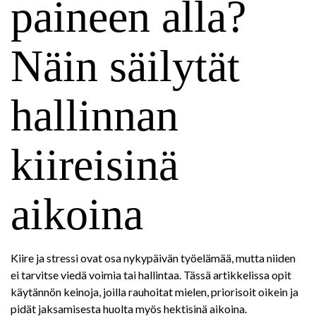
paineen alla?
Näin säilytät
hallinnan
kiireisinä
aikoina
Kiire ja stressi ovat osa nykypäivän työelämää, mutta niiden
ei tarvitse viedä voimia tai hallintaa. Tässä artikkelissa opit
käytännön keinoja, joilla rauhoitat mielen, priorisoit oikein ja
pidät jaksamisesta huolta myös hektisinä aikoina.