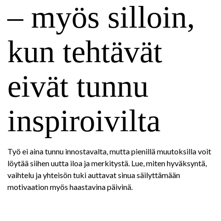
– myös silloin,
kun tehtävät
eivät tunnu
inspiroivilta
Työ ei aina tunnu innostavalta, mutta pienillä muutoksilla voit
löytää siihen uutta iloa ja merkitystä. Lue, miten hyväksyntä,
vaihtelu ja yhteisön tuki auttavat sinua säilyttämään
motivaation myös haastavina päivinä.