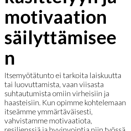
motivaation
säilyttämisee
n
Itsemyötätunto ei tarkoita laiskuutta
tai luovuttamista, vaan viisasta
suhtautumista omiin virheisiin ja
haasteisiin. Kun opimme kohtelemaan
itseämme ymmärtäväisesti,
vahvistamme motivaatiota,
resilienssiä ja hyvinvointia niin työssä