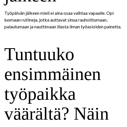
Työpäivän jälkeen mieli ei aina osaa vaihtaa vapaalle. Opi
luomaan rutiineja, jotka auttavat sinua rauhoittumaan,
palautumaan ja nauttimaan illasta ilman työasioiden painetta.
Tuntuuko
ensimmäinen
työpaikka
väärältä? Näin