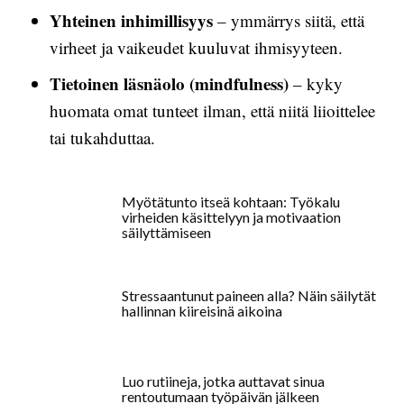
Yhteinen inhimillisyys
– ymmärrys siitä, että
virheet ja vaikeudet kuuluvat ihmisyyteen.
Tietoinen läsnäolo (mindfulness)
– kyky
huomata omat tunteet ilman, että niitä liioittelee
tai tukahduttaa.
Myötätunto itseä kohtaan: Työkalu
virheiden käsittelyyn ja motivaation
säilyttämiseen
Stressaantunut paineen alla? Näin säilytät
hallinnan kiireisinä aikoina
Luo rutiineja, jotka auttavat sinua
rentoutumaan työpäivän jälkeen