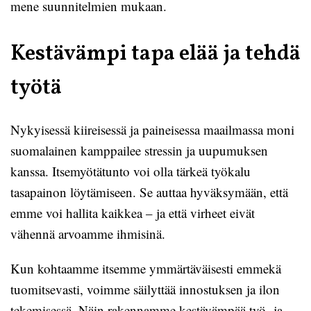
mene suunnitelmien mukaan.
Kestävämpi tapa elää ja tehdä
työtä
Nykyisessä kiireisessä ja paineisessa maailmassa moni
suomalainen kamppailee stressin ja uupumuksen
kanssa. Itsemyötätunto voi olla tärkeä työkalu
tasapainon löytämiseen. Se auttaa hyväksymään, että
emme voi hallita kaikkea – ja että virheet eivät
vähennä arvoamme ihmisinä.
Kun kohtaamme itsemme ymmärtäväisesti emmekä
tuomitsevasti, voimme säilyttää innostuksen ja ilon
tekemisessä. Näin rakennamme kestävämpää työ- ja