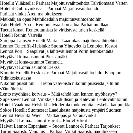
Hotellit Ylläksellä: Parhaat Majoitusvaihtoehdot Talvilomaasi Varten
Hotellit Dubrovnikissa – Parhaat Majoitusvaihtoehdot
Parhaat vinkit Åren majoitukseen
Matkailijan opas Mathildedalin majoitusvaihtoehtoihin
Valo Hotelli Spa – Rentouttavaa Lomailua Parhaimmillaan
Tuetut lomat: Rentoutumista ja virkistystä arjen keskellä
Hotelli Reinin Varrella
Samppa Lajusen Hotelli Maria – Laadukas majoitusvaihtoehto
Lennot Teneriffa-Helsinki: Suorat Yhteydet ja Lentojen Kestot
Lennot Pori – Saapuvat ja lähtevät lennot Porin lentokentältä
Myytävät loma-asunnot Pieksämäki
Myytävät loma-asunnot Tammela
Myytävät Loma-asunnot Lieksa
Kuopio Hotellit Keskusta: Parhaat Majoitusvaihtoehdot Kuopion
Ydinkeskustassa
Nikotiinipussit tulli – Tietoa vahvoista nikotiinipusseista ja tullin
säännöksistä
Lento myöhässä korvaus – Mitä tehdä kun lennon myöhästyy?
Supersaver Lennot: Vinkkejä Edullisiin ja Käteviin Lentovalintoihin
Hotelli Vaakuna Helsinki – Modernia mukavuutta keskellä kaupunkia
Sokos Hotellit Suomessa: Laadukasta majoitusta ympäri Suomen
Lennot Helsinki-Wien – Matkaopas ja Varausvinkit
Myytävät Loma-asunnot Virrat – Etuovi Virrat
Halvat Lennot Espanjaan – Suorat Lennot & Parhaat Tarjoukset
Turun Saaristo Majoitus – Parhaat Vinkit Saaristomajoitukseen