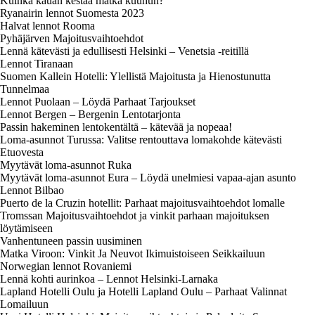
Kuinka kauan kestää matka kuuhun?
Ryanairin lennot Suomesta 2023
Halvat lennot Rooma
Pyhäjärven Majoitusvaihtoehdot
Lennä kätevästi ja edullisesti Helsinki – Venetsia -reitillä
Lennot Tiranaan
Suomen Kallein Hotelli: Ylellistä Majoitusta ja Hienostunutta
Tunnelmaa
Lennot Puolaan – Löydä Parhaat Tarjoukset
Lennot Bergen – Bergenin Lentotarjonta
Passin hakeminen lentokentältä – kätevää ja nopeaa!
Loma-asunnot Turussa: Valitse rentouttava lomakohde kätevästi
Etuovesta
Myytävät loma-asunnot Ruka
Myytävät loma-asunnot Eura – Löydä unelmiesi vapaa-ajan asunto
Lennot Bilbao
Puerto de la Cruzin hotellit: Parhaat majoitusvaihtoehdot lomalle
Tromssan Majoitusvaihtoehdot ja vinkit parhaan majoituksen
löytämiseen
Vanhentuneen passin uusiminen
Matka Viroon: Vinkit Ja Neuvot Ikimuistoiseen Seikkailuun
Norwegian lennot Rovaniemi
Lennä kohti aurinkoa – Lennot Helsinki-Larnaka
Lapland Hotelli Oulu ja Hotelli Lapland Oulu – Parhaat Valinnat
Lomailuun