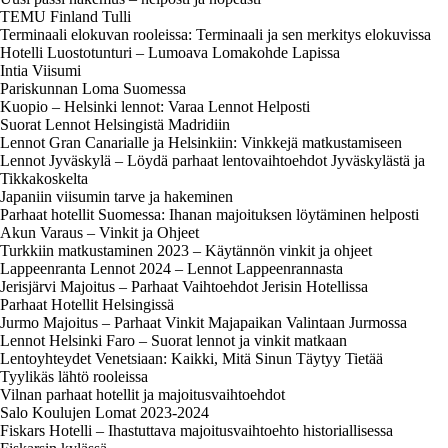
TEMU Finland Tulli
Terminaali elokuvan rooleissa: Terminaali ja sen merkitys elokuvissa
Hotelli Luostotunturi – Lumoava Lomakohde Lapissa
Intia Viisumi
Pariskunnan Loma Suomessa
Kuopio – Helsinki lennot: Varaa Lennot Helposti
Suorat Lennot Helsingistä Madridiin
Lennot Gran Canarialle ja Helsinkiin: Vinkkejä matkustamiseen
Lennot Jyväskylä – Löydä parhaat lentovaihtoehdot Jyväskylästä ja
Tikkakoskelta
Japaniin viisumin tarve ja hakeminen
Parhaat hotellit Suomessa: Ihanan majoituksen löytäminen helposti
Akun Varaus – Vinkit ja Ohjeet
Turkkiin matkustaminen 2023 – Käytännön vinkit ja ohjeet
Lappeenranta Lennot 2024 – Lennot Lappeenrannasta
Jerisjärvi Majoitus – Parhaat Vaihtoehdot Jerisin Hotellissa
Parhaat Hotellit Helsingissä
Jurmo Majoitus – Parhaat Vinkit Majapaikan Valintaan Jurmossa
Lennot Helsinki Faro – Suorat lennot ja vinkit matkaan
Lentoyhteydet Venetsiaan: Kaikki, Mitä Sinun Täytyy Tietää
Tyylikäs lähtö rooleissa
Vilnan parhaat hotellit ja majoitusvaihtoehdot
Salo Koulujen Lomat 2023-2024
Fiskars Hotelli – Ihastuttava majoitusvaihtoehto historiallisessa