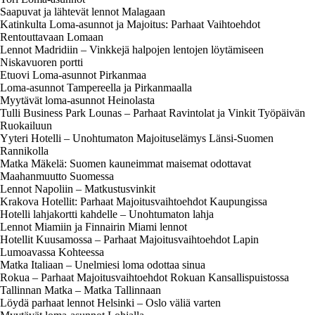
Saapuvat ja lähtevät lennot Malagaan
Katinkulta Loma-asunnot ja Majoitus: Parhaat Vaihtoehdot
Rentouttavaan Lomaan
Lennot Madridiin – Vinkkejä halpojen lentojen löytämiseen
Niskavuoren portti
Etuovi Loma-asunnot Pirkanmaa
Loma-asunnot Tampereella ja Pirkanmaalla
Myytävät loma-asunnot Heinolasta
Tulli Business Park Lounas – Parhaat Ravintolat ja Vinkit Työpäivän
Ruokailuun
Yyteri Hotelli – Unohtumaton Majoituselämys Länsi-Suomen
Rannikolla
Matka Mäkelä: Suomen kauneimmat maisemat odottavat
Maahanmuutto Suomessa
Lennot Napoliin – Matkustusvinkit
Krakova Hotellit: Parhaat Majoitusvaihtoehdot Kaupungissa
Hotelli lahjakortti kahdelle – Unohtumaton lahja
Lennot Miamiin ja Finnairin Miami lennot
Hotellit Kuusamossa – Parhaat Majoitusvaihtoehdot Lapin
Lumoavassa Kohteessa
Matka Italiaan – Unelmiesi loma odottaa sinua
Rokua – Parhaat Majoitusvaihtoehdot Rokuan Kansallispuistossa
Tallinnan Matka – Matka Tallinnaan
Löydä parhaat lennot Helsinki – Oslo väliä varten