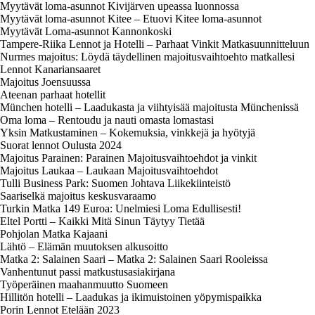
Myytävät loma-asunnot Kivijärven upeassa luonnossa
Myytävät loma-asunnot Kitee – Etuovi Kitee loma-asunnot
Myytävät Loma-asunnot Kannonkoski
Tampere-Riika Lennot ja Hotelli – Parhaat Vinkit Matkasuunnitteluun
Nurmes majoitus: Löydä täydellinen majoitusvaihtoehto matkallesi
Lennot Kanariansaaret
Majoitus Joensuussa
Ateenan parhaat hotellit
München hotelli – Laadukasta ja viihtyisää majoitusta Münchenissä
Oma loma – Rentoudu ja nauti omasta lomastasi
Yksin Matkustaminen – Kokemuksia, vinkkejä ja hyötyjä
Suorat lennot Oulusta 2024
Majoitus Parainen: Parainen Majoitusvaihtoehdot ja vinkit
Majoitus Laukaa – Laukaan Majoitusvaihtoehdot
Tulli Business Park: Suomen Johtava Liikekiinteistö
Saariselkä majoitus keskusvaraamo
Turkin Matka 149 Euroa: Unelmiesi Loma Edullisesti!
Eltel Portti – Kaikki Mitä Sinun Täytyy Tietää
Pohjolan Matka Kajaani
Lähtö – Elämän muutoksen alkusoitto
Matka 2: Salainen Saari – Matka 2: Salainen Saari Rooleissa
Vanhentunut passi matkustusasiakirjana
Työperäinen maahanmuutto Suomeen
Hillitön hotelli – Laadukas ja ikimuistoinen yöpymispaikka
Porin Lennot Etelään 2023