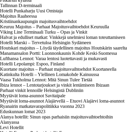
Fiskarsin kylässä
Tallinnan D-terminaali
Hotelli Punkaharju Uusi Omistaja
Majoitus Raaheessa
Kristiinankaupungin majoitusvaihtoehdot
Keuruu Majoitus – Parhaat Majoitusvaihtoehdot Keuruulla
Viking Line Terminaali Turku – Opas ja Vinkit
Halvat ja edulliset matkat: Vinkkejä unelmiesi loman toteuttamiseen
Hotelli Marski – Tervetuloa Helsingin Sydämeen
Houtskari majoitus – Löydä täydellinen majoitus Houtskärin saarelta
Manamansalon Portti: Luonnonkaunis Kohde Keski-Suomessa
Lufthansa Lennot: Varaa lentosi luotettavasti ja mukavasti
Hotelli Lepolampi: Espoo, Finland
Kuortane majoitus – Parhaat majoitusvaihtoehdot Kuortaneella
Katinkulta Hotelli – Ylellinen Lomakohde Kainuussa
Vaasa Tukholma Lennot: Mitä Sinun Tulee Tietää
Ibiza lennot – Lentotarjoukset ja vinkit lentämiseen Ibizaan
Parhaat vinkit lennoille Helsingistä Dubliniin
Myytävät loma-asunnot Savitaipale
Myytävät loma-asunnot Alajärvellä – Etuovi Alajärvi loma-asunnot
Ryanairin matkatavarapolitiikka vuonna 2023
Eduskunnan lomat 2023
Alanya hotellit: Sinun opas parhaisiin majoitusvaihtoehtoihin
Alanyassa
Levi Hotellit