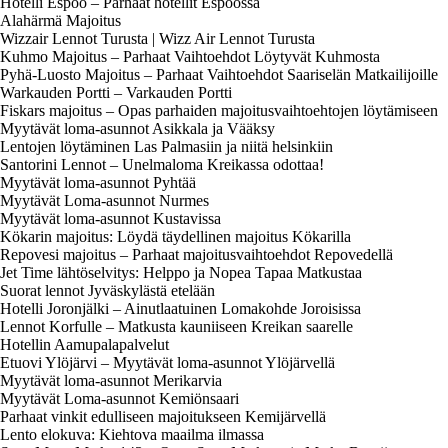
Hotelli Espoo – Parhaat hotellit Espoossa
Alahärmä Majoitus
Wizzair Lennot Turusta | Wizz Air Lennot Turusta
Kuhmo Majoitus – Parhaat Vaihtoehdot Löytyvät Kuhmosta
Pyhä-Luosto Majoitus – Parhaat Vaihtoehdot Saariselän Matkailijoille
Warkauden Portti – Varkauden Portti
Fiskars majoitus – Opas parhaiden majoitusvaihtoehtojen löytämiseen
Myytävät loma-asunnot Asikkala ja Vääksy
Lentojen löytäminen Las Palmasiin ja niitä helsinkiin
Santorini Lennot – Unelmaloma Kreikassa odottaa!
Myytävät loma-asunnot Pyhtää
Myytävät Loma-asunnot Nurmes
Myytävät loma-asunnot Kustavissa
Kökarin majoitus: Löydä täydellinen majoitus Kökarilla
Repovesi majoitus – Parhaat majoitusvaihtoehdot Repovedellä
Jet Time lähtöselvitys: Helppo ja Nopea Tapaa Matkustaa
Suorat lennot Jyväskylästä etelään
Hotelli Joronjälki – Ainutlaatuinen Lomakohde Joroisissa
Lennot Korfulle – Matkusta kauniiseen Kreikan saarelle
Hotellin Aamupalapalvelut
Etuovi Ylöjärvi – Myytävät loma-asunnot Ylöjärvellä
Myytävät loma-asunnot Merikarvia
Myytävät Loma-asunnot Kemiönsaari
Parhaat vinkit edulliseen majoitukseen Kemijärvellä
Lento elokuva: Kiehtova maailma ilmassa