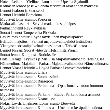
Hotelli Leikari – Ylellinen Lomakohde Upealla Sijainnilla
Kotimaan lennot passi – Selvitä tarvittavat asiat ennen matkaasi
Lennot Ivaloon ja Saariselkä
Lennot Helsinki Barcelona
Myytävät loma-asunnot Posiossa
Matka-aika laskuri – Selvitä matkan kesto helposti
Parhaat hotellit Reykjavikissa
Suorat Lennot Tampereelta Pirkkalaan
Las Palmas hotellit: Löydä täydellinen majoituspaikka
Brändön majoitus – Parhaat majoitusvaihtoehdot Brändössä
Yksityisen sosiaalipalvelualan tes lomat – Tärkeää tietoa
Lennot Pisaan: Suorat yhteydet Helsingistä Pisaan
Suorat lennot Kuopiosta Rodokselle
Hotelli Haaga: Tyylikäs ja Mieluisa Majoitusvaihtoehto Helsingissä
Hämeenlinna Majoitus – Parhaat Majoitusvaihtoehdot Hämeenlinnassa
Lennot Vaasa Helsinki – Löydä Parhaat Lentovaihtoehdot
Myytävät loma-asunnot Urjala
Myytävät loma-asunnot Suomussalmi
Myytävät loma-asunnot Raasepori
Myytävät loma-asunnot Pertunmaa – Opas lomanviettoon luonnon
helmassa
Myytävät loma-asunnot Parkano – Etuovi Parkano loma-asunnot
Myytävät loma-asunnot Naantalissa
Nokia: Löydä Unelmiesi Loma-asunto Etuovelta
Myytävät loma-asunnot Kuhmossa – Unelmien kesäpaikka odottaa