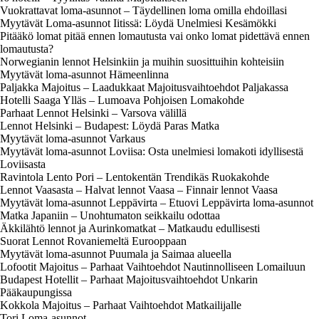
Vuokrattavat loma-asunnot – Täydellinen loma omilla ehdoillasi
Myytävät Loma-asunnot Iitissä: Löydä Unelmiesi Kesämökki
Pitääkö lomat pitää ennen lomautusta vai onko lomat pidettävä ennen
lomautusta?
Norwegianin lennot Helsinkiin ja muihin suosittuihin kohteisiin
Myytävät loma-asunnot Hämeenlinna
Paljakka Majoitus – Laadukkaat Majoitusvaihtoehdot Paljakassa
Hotelli Saaga Ylläs – Lumoava Pohjoisen Lomakohde
Parhaat Lennot Helsinki – Varsova välillä
Lennot Helsinki – Budapest: Löydä Paras Matka
Myytävät loma-asunnot Varkaus
Myytävät loma-asunnot Loviisa: Osta unelmiesi lomakoti idyllisestä
Loviisasta
Ravintola Lento Pori – Lentokentän Trendikäs Ruokakohde
Lennot Vaasasta – Halvat lennot Vaasa – Finnair lennot Vaasa
Myytävät loma-asunnot Leppävirta – Etuovi Leppävirta loma-asunnot
Matka Japaniin – Unohtumaton seikkailu odottaa
Äkkilähtö lennot ja Aurinkomatkat – Matkaudu edullisesti
Suorat Lennot Rovaniemeltä Eurooppaan
Myytävät loma-asunnot Puumala ja Saimaa alueella
Lofootit Majoitus – Parhaat Vaihtoehdot Nautinnolliseen Lomailuun
Budapest Hotellit – Parhaat Majoitusvaihtoehdot Unkarin
Pääkaupungissa
Kokkola Majoitus – Parhaat Vaihtoehdot Matkailijalle
Tori Loma-asunnot