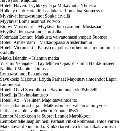
Järvisydän Majoitus
Hotelli Haven: Tyylikkyyttä ja Mukavuutta Yhdessä
Holiday Club Hotellit: Laadukasta Lomailua Suomessa
Myytävät loma-asunnot Sonkajärvellä
Myytävät Loma-asunnot Porvoo
Etuovi Mustasaari – Myytävät loma-asunnot Mustasaari
Myytävät loma-asunnot Joroisilla
Kotimaan Lennot: Matkusta vaivattomasti ympäri Suomea
Hotelli Amsterdam – Matkaoppaasi Amsterdamiin
Hotelli Vierumäki – Parasta majoitusta urheilun ja rentoutumisen
ystäville
Matka Islantiin – Islannin matka
Viisumi Venäjälle – Täydellinen Opas Viisumin Hankkimiseen
Nallikari Majoitus Oulussa
Loma-asunnot Espanjassa
Savukoski Majoitus: Löydä Parhaat Majoitusvaihtoehdot Lapin
Luonnossa
Hotelli Olavi Savonlinna – Savonlinnan ykköshotelli
Hotelli ja Ravintolamuseo
Hotelli Ax – Ylellinen Majoitusvaihtoehto
Passi ja hammasharja – Matkustamisen välttämättömyydet
Parhaat majoitusvaihtoehdot Enontekiössä
Lennot Marokkoon ja Suorat Lennot Marokkoon
Lentokentälle saapuminen: Parhaat vinkit kotimaan lentoa varten
Matkatavarat Finnairilla: Kaikki tarvittava lentomatkatavaroista