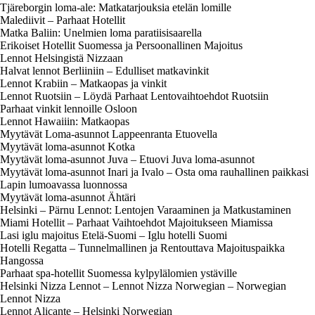
Tjäreborgin loma-ale: Matkatarjouksia etelän lomille
Malediivit – Parhaat Hotellit
Matka Baliin: Unelmien loma paratiisisaarella
Erikoiset Hotellit Suomessa ja Persoonallinen Majoitus
Lennot Helsingistä Nizzaan
Halvat lennot Berliiniin – Edulliset matkavinkit
Lennot Krabiin – Matkaopas ja vinkit
Lennot Ruotsiin – Löydä Parhaat Lentovaihtoehdot Ruotsiin
Parhaat vinkit lennoille Osloon
Lennot Hawaiiin: Matkaopas
Myytävät Loma-asunnot Lappeenranta Etuovella
Myytävät loma-asunnot Kotka
Myytävät loma-asunnot Juva – Etuovi Juva loma-asunnot
Myytävät loma-asunnot Inari ja Ivalo – Osta oma rauhallinen paikkasi
Lapin lumoavassa luonnossa
Myytävät loma-asunnot Ähtäri
Helsinki – Pärnu Lennot: Lentojen Varaaminen ja Matkustaminen
Miami Hotellit – Parhaat Vaihtoehdot Majoitukseen Miamissa
Lasi iglu majoitus Etelä-Suomi – Iglu hotelli Suomi
Hotelli Regatta – Tunnelmallinen ja Rentouttava Majoituspaikka
Hangossa
Parhaat spa-hotellit Suomessa kylpylälomien ystäville
Helsinki Nizza Lennot – Lennot Nizza Norwegian – Norwegian
Lennot Nizza
Lennot Alicante – Helsinki Norwegian