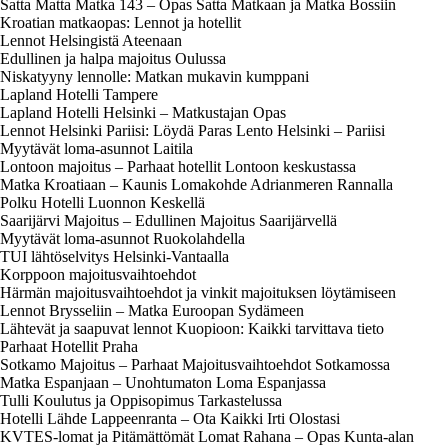
Satta Matta Matka 143 – Opas Satta Matkaan ja Matka Bossiin
Kroatian matkaopas: Lennot ja hotellit
Lennot Helsingistä Ateenaan
Edullinen ja halpa majoitus Oulussa
Niskatyyny lennolle: Matkan mukavin kumppani
Lapland Hotelli Tampere
Lapland Hotelli Helsinki – Matkustajan Opas
Lennot Helsinki Pariisi: Löydä Paras Lento Helsinki – Pariisi
Myytävät loma-asunnot Laitila
Lontoon majoitus – Parhaat hotellit Lontoon keskustassa
Matka Kroatiaan – Kaunis Lomakohde Adrianmeren Rannalla
Polku Hotelli Luonnon Keskellä
Saarijärvi Majoitus – Edullinen Majoitus Saarijärvellä
Myytävät loma-asunnot Ruokolahdella
TUI lähtöselvitys Helsinki-Vantaalla
Korppoon majoitusvaihtoehdot
Härmän majoitusvaihtoehdot ja vinkit majoituksen löytämiseen
Lennot Brysseliin – Matka Euroopan Sydämeen
Lähtevät ja saapuvat lennot Kuopioon: Kaikki tarvittava tieto
Parhaat Hotellit Praha
Sotkamo Majoitus – Parhaat Majoitusvaihtoehdot Sotkamossa
Matka Espanjaan – Unohtumaton Loma Espanjassa
Tulli Koulutus ja Oppisopimus Tarkastelussa
Hotelli Lähde Lappeenranta – Ota Kaikki Irti Olostasi
KVTES-lomat ja Pitämättömät Lomat Rahana – Opas Kunta-alan