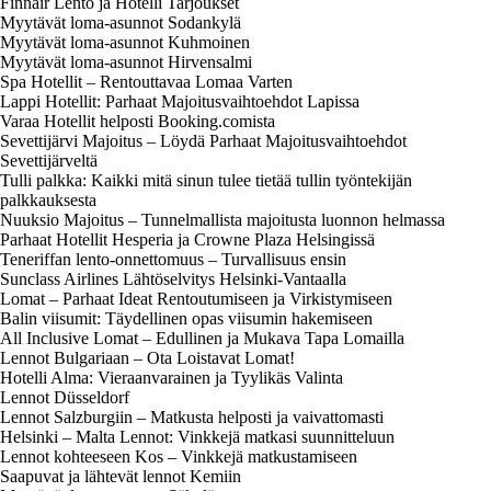
Finnair Lento ja Hotelli Tarjoukset
Myytävät loma-asunnot Sodankylä
Myytävät loma-asunnot Kuhmoinen
Myytävät loma-asunnot Hirvensalmi
Spa Hotellit – Rentouttavaa Lomaa Varten
Lappi Hotellit: Parhaat Majoitusvaihtoehdot Lapissa
Varaa Hotellit helposti Booking.comista
Sevettijärvi Majoitus – Löydä Parhaat Majoitusvaihtoehdot
Sevettijärveltä
Tulli palkka: Kaikki mitä sinun tulee tietää tullin työntekijän
palkkauksesta
Nuuksio Majoitus – Tunnelmallista majoitusta luonnon helmassa
Parhaat Hotellit Hesperia ja Crowne Plaza Helsingissä
Teneriffan lento-onnettomuus – Turvallisuus ensin
Sunclass Airlines Lähtöselvitys Helsinki-Vantaalla
Lomat – Parhaat Ideat Rentoutumiseen ja Virkistymiseen
Balin viisumit: Täydellinen opas viisumin hakemiseen
All Inclusive Lomat – Edullinen ja Mukava Tapa Lomailla
Lennot Bulgariaan – Ota Loistavat Lomat!
Hotelli Alma: Vieraanvarainen ja Tyylikäs Valinta
Lennot Düsseldorf
Lennot Salzburgiin – Matkusta helposti ja vaivattomasti
Helsinki – Malta Lennot: Vinkkejä matkasi suunnitteluun
Lennot kohteeseen Kos – Vinkkejä matkustamiseen
Saapuvat ja lähtevät lennot Kemiin