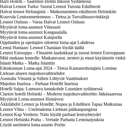
Barö Hotelli – Saariston Helmi Inkoon Sydämessä
Halvat Lennot Turku: Suorat Lennot Turusta Edullisesti
Halvat lennot Helsingistä – Matkustaminen edullisesti Helsinkiin
Kouvola Lentoonnettomuus – Tietoa ja Turvallisuusvinkkejä
Lennot Ouluun – Varaa Halvat Lennot Ouluun
Myytävät loma-asunnot Viitasaari
Myytävät loma-asunnot Kangasalalla
Myytävät loma-asunnot Kalajoella
Oppilaiden ja opettajien odotetut loma-ajat Lahdessa
Lennä Haniaan: Lennot Chaniáan löydät täältä
Lennot Eurooppa – Finnairin laadukkaat ja suorat lennot Eurooppaan
Mitä mukaan lennolle: Matkatavarat, nesteet ja muut käytännön vinkit
Islanti Matka – Matka Islantiin
Eduskunnan Loma-ajat 2024 – Tietoa Kansanedustajien Lomista
Lieksan alueen majoitusvaihtoehdot
Australia Viisumi ja Siihen Liittyvät Vaatimukset
Majoitus Inarissa – Parhaat Hotellit Inarissa
Hotelli Salpa: Lumoava lomakohde Luumäen sydämessä
Clarion hotelli Helsinki – Moderni majoitusvaihtoehto Jätkäsaaressa
Myytävät Loma-asunnot Heinävesi
Äkkilähdöt Lennot ja Hotellit: Nopea ja Edullinen Tapaa Matkustaa
Lennot Vilna – Unelmaloma Liettuan pääkaupungissa
Lennot Kap Verdeen: Näin löydät parhaat lentoyhteydet
Lennot Helsinki-Praha – Vertaile Parhaita Lentotarjouksia
Löydä unelmiesi loma-asunto Poriin