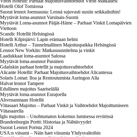
Viron Hotellit: Parhaat Majoitusvaihtoehdot Viron Matkallesi
Hotelli Olof Torniossa
Suorat lennot Joensuusta: Lennä sujuvasti uusiin seikkailuihin!
Myytävät loma-asunnot Varsinais-Suomi
Myytävät Loma-asunnot Päijät-Häme – Parhaat Vinkit Lomapäivien
Viettoon
Scandic Hotellit Helsingissä
Hotelli Kilpisjärvi: Lapin erämaan helmi
Hotelli Arthur – Tunnelmallinen Majoituspaikka Helsingissä
Lennot New Yorkiin: Matkasuunnitelma ja vinkit
Laadukkaat loma-asunnot Salossa
Myytävät loma-asunnot Parainen
Gdańskin parhaat hotellit ja majoitusvaihtoehdot
Alicante Hotellit: Parhaat Majoitusvaihtoehdot Alicantessa
Solaris Lomat: Iloa ja Rentoutumista Auringon Alla
Halvat lennot Tampere
Edullinen majoitus Saariselällä
Myytävät loma-asunnot Eurajoella
Ahvenanmaan Hotellit
Viitasaari Majoitus – Parhaat Vinkit ja Vaihtoehdot Majoittumiseen
Viitasaarella
Iglu majoitus – Unohtumaton kokemus lumisessa reviirissä
Brandenburgin Portti: Historiaa ja Nähtävyydet
Suorat Lennot Porista 2024
USA:n viisumi – Näin haet viisumia Yhdysvaltoihin