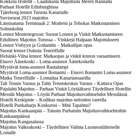
Kokkola Hotellit – Laadukasta Majoitusta Meren Rannalla
Parhaat Hotellit Edinburghissa
Tjäreborg lennot Turusta Kanarialle
Suviseurat 2023 majoitus
Länsisatama Terminaali 2: Moderni ja Tehokas Matkustamisen
Solmukohta
Lennot Montenegroon: Suorat Lennot ja Vinkit Matkustamiseen
Edullinen Majoitus Turussa – Vinkkejä Halpaan Majoitukseen
Lennot Visbyyn ja Gotlantiin – Matkailijan opas
Suorat lennot Oulusta Teneriffalle
Helsinki-Vilna lennot: Matkaopas ja vinkit lennon varaamiseen
Etuovi Äänekoski – Loma-asunnot Äänekoskella
Myytävät loma-asunnot Rautalampi
Myytävät Loma-asunnot Ilomantsi – Etuovi Ilomantsi Loma-asunnot
Matka Teneriffalle – Lomailua Kanariansaarilla
Tali Tennis Varaus ja Talin Tenniskeskus Varaus – Kattava Opas
Pajulahti Majoitus – Parhaat Vinkit Löytääksesi Täydellisen Hotellin
Messilä Majoitus – Löydä Parhaat Majoitusvaihtoehdot Messilässä
Hotelli Keskipiste – Kodikas majoitus nelostien varrella
Hotelli Punkaharju Konkurssi – Mitä Tapahtui?
Majoitus Kankaanpää – Tutustu Parhaisiin Majoitusvaihtoehtoihin
Kankaanpäässä
Majoitus Kangasalassa
Majoitus Valkeakoski – Täydellinen Valinta Luonnonläheiselle
Lomalle