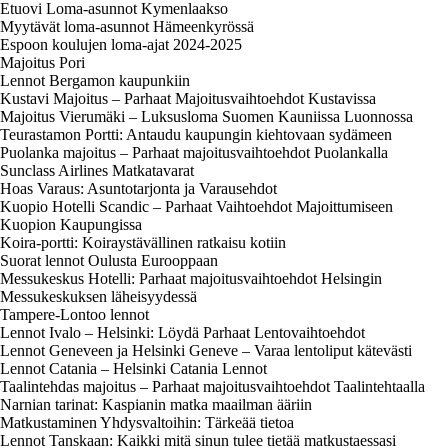
Etuovi Loma-asunnot Kymenlaakso
Myytävät loma-asunnot Hämeenkyrössä
Espoon koulujen loma-ajat 2024-2025
Majoitus Pori
Lennot Bergamon kaupunkiin
Kustavi Majoitus – Parhaat Majoitusvaihtoehdot Kustavissa
Majoitus Vierumäki – Luksusloma Suomen Kauniissa Luonnossa
Teurastamon Portti: Antaudu kaupungin kiehtovaan sydämeen
Puolanka majoitus – Parhaat majoitusvaihtoehdot Puolankalla
Sunclass Airlines Matkatavarat
Hoas Varaus: Asuntotarjonta ja Varausehdot
Kuopio Hotelli Scandic – Parhaat Vaihtoehdot Majoittumiseen
Kuopion Kaupungissa
Koira-portti: Koiraystävällinen ratkaisu kotiin
Suorat lennot Oulusta Eurooppaan
Messukeskus Hotelli: Parhaat majoitusvaihtoehdot Helsingin
Messukeskuksen läheisyydessä
Tampere-Lontoo lennot
Lennot Ivalo – Helsinki: Löydä Parhaat Lentovaihtoehdot
Lennot Geneveen ja Helsinki Geneve – Varaa lentoliput kätevästi
Lennot Catania – Helsinki Catania Lennot
Taalintehdas majoitus – Parhaat majoitusvaihtoehdot Taalintehtaalla
Narnian tarinat: Kaspianin matka maailman ääriin
Matkustaminen Yhdysvaltoihin: Tärkeää tietoa
Lennot Tanskaan: Kaikki mitä sinun tulee tietää matkustaessasi