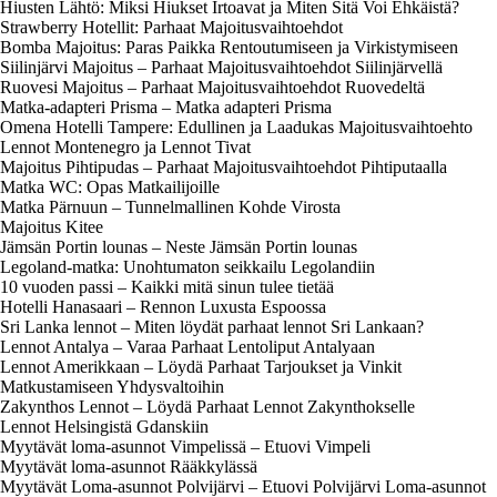
Hiusten Lähtö: Miksi Hiukset Irtoavat ja Miten Sitä Voi Ehkäistä?
Strawberry Hotellit: Parhaat Majoitusvaihtoehdot
Bomba Majoitus: Paras Paikka Rentoutumiseen ja Virkistymiseen
Siilinjärvi Majoitus – Parhaat Majoitusvaihtoehdot Siilinjärvellä
Ruovesi Majoitus – Parhaat Majoitusvaihtoehdot Ruovedeltä
Matka-adapteri Prisma – Matka adapteri Prisma
Omena Hotelli Tampere: Edullinen ja Laadukas Majoitusvaihtoehto
Lennot Montenegro ja Lennot Tivat
Majoitus Pihtipudas – Parhaat Majoitusvaihtoehdot Pihtiputaalla
Matka WC: Opas Matkailijoille
Matka Pärnuun – Tunnelmallinen Kohde Virosta
Majoitus Kitee
Jämsän Portin lounas – Neste Jämsän Portin lounas
Legoland-matka: Unohtumaton seikkailu Legolandiin
10 vuoden passi – Kaikki mitä sinun tulee tietää
Hotelli Hanasaari – Rennon Luxusta Espoossa
Sri Lanka lennot – Miten löydät parhaat lennot Sri Lankaan?
Lennot Antalya – Varaa Parhaat Lentoliput Antalyaan
Lennot Amerikkaan – Löydä Parhaat Tarjoukset ja Vinkit
Matkustamiseen Yhdysvaltoihin
Zakynthos Lennot – Löydä Parhaat Lennot Zakynthokselle
Lennot Helsingistä Gdanskiin
Myytävät loma-asunnot Vimpelissä – Etuovi Vimpeli
Myytävät loma-asunnot Rääkkylässä
Myytävät Loma-asunnot Polvijärvi – Etuovi Polvijärvi Loma-asunnot