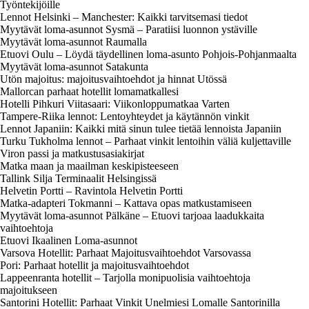
Työntekijöille
Lennot Helsinki – Manchester: Kaikki tarvitsemasi tiedot
Myytävät loma-asunnot Sysmä – Paratiisi luonnon ystäville
Myytävät loma-asunnot Raumalla
Etuovi Oulu – Löydä täydellinen loma-asunto Pohjois-Pohjanmaalta
Myytävät loma-asunnot Satakunta
Utön majoitus: majoitusvaihtoehdot ja hinnat Utössä
Mallorcan parhaat hotellit lomamatkallesi
Hotelli Pihkuri Viitasaari: Viikonloppumatkaa Varten
Tampere-Riika lennot: Lentoyhteydet ja käytännön vinkit
Lennot Japaniin: Kaikki mitä sinun tulee tietää lennoista Japaniin
Turku Tukholma lennot – Parhaat vinkit lentoihin väliä kuljettaville
Viron passi ja matkustusasiakirjat
Matka maan ja maailman keskipisteeseen
Tallink Silja Terminaalit Helsingissä
Helvetin Portti – Ravintola Helvetin Portti
Matka-adapteri Tokmanni – Kattava opas matkustamiseen
Myytävät loma-asunnot Pälkäne – Etuovi tarjoaa laadukkaita
vaihtoehtoja
Etuovi Ikaalinen Loma-asunnot
Varsova Hotellit: Parhaat Majoitusvaihtoehdot Varsovassa
Pori: Parhaat hotellit ja majoitusvaihtoehdot
Lappeenranta hotellit – Tarjolla monipuolisia vaihtoehtoja
majoitukseen
Santorini Hotellit: Parhaat Vinkit Unelmiesi Lomalle Santorinilla