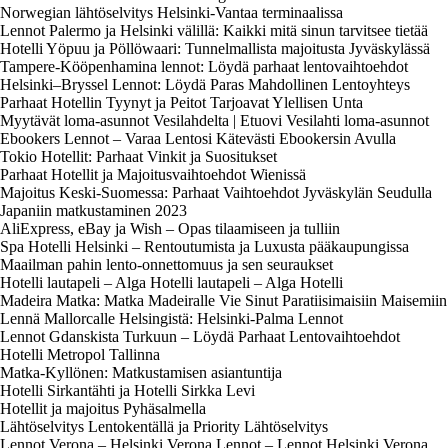
Norwegian lähtöselvitys Helsinki-Vantaa terminaalissa
Lennot Palermo ja Helsinki välillä: Kaikki mitä sinun tarvitsee tietää
Hotelli Yöpuu ja Pöllöwaari: Tunnelmallista majoitusta Jyväskylässä
Tampere-Kööpenhamina lennot: Löydä parhaat lentovaihtoehdot
Helsinki–Bryssel Lennot: Löydä Paras Mahdollinen Lentoyhteys
Parhaat Hotellin Tyynyt ja Peitot Tarjoavat Ylellisen Unta
Myytävät loma-asunnot Vesilahdelta | Etuovi Vesilahti loma-asunnot
Ebookers Lennot – Varaa Lentosi Kätevästi Ebookersin Avulla
Tokio Hotellit: Parhaat Vinkit ja Suositukset
Parhaat Hotellit ja Majoitusvaihtoehdot Wienissä
Majoitus Keski-Suomessa: Parhaat Vaihtoehdot Jyväskylän Seudulla
Japaniin matkustaminen 2023
AliExpress, eBay ja Wish – Opas tilaamiseen ja tulliin
Spa Hotelli Helsinki – Rentoutumista ja Luxusta pääkaupungissa
Maailman pahin lento-onnettomuus ja sen seuraukset
Hotelli lautapeli – Alga Hotelli lautapeli – Alga Hotelli
Madeira Matka: Matka Madeiralle Vie Sinut Paratiisimaisiin Maisemiin
Lennä Mallorcalle Helsingistä: Helsinki-Palma Lennot
Lennot Gdanskista Turkuun – Löydä Parhaat Lentovaihtoehdot
Hotelli Metropol Tallinna
Matka-Kyllönen: Matkustamisen asiantuntija
Hotelli Sirkantähti ja Hotelli Sirkka Levi
Hotellit ja majoitus Pyhäsalmella
Lähtöselvitys Lentokentällä ja Priority Lähtöselvitys
Lennot Verona – Helsinki Verona Lennot – Lennot Helsinki Verona