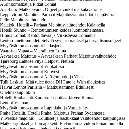
Aurinkomatkat ja Pitkät Lomat
Air Baltic Matkatavarat: Ohjeet ja vinkit matkatavaroille
Leppävirran Majoitus: Parhaat Majoitusvaihtoehdot Leppävirralla
Pello Majoitusvaihtoehdot
Kalajoki Hotelli – Parhaat Majoitusvaihtoehdot Kalajoella
Hotelli Siuntio – Rentoutumisen keidas luonnonhelmassa
Himos Lomat: Rentouttavaa ja Virkistävää Lomailua
Lento-onnettomuudet: Selvitä syyt, seuraukset ja turvallisuusohjeet
Myytävät loma-asunnot Padasjoella
Vaaroista Vapaa – Vaarallinen Loma
Aavasaksa Majoitus – Aavasaksan Parhaat Majoitusvaihtoehdot
Tjäreborg Lähtöselvitys Helposti Netissä
Myytävät loma-asunnot Vuokatissa
Myytävät loma-asunnot Ruovesi
Myytävät loma-asunnot Äkäslompolo ja Ylläs
Tulli Laskuri: Mitä tulee tietää DHGate ja Wish tilauksista
Halvat Lennot Pariisiin – Matkustaminen Edullisesti
Unelmakaupunkiin
Hotelli Rauhalahti Kuopio: Lepotilaa Järven Rannalla
Lennot Vietnam
Myytävät loma-asunnot Lapinlahti ja Varpaisjärvi
Praha Hotellit, Hotelli Praha, Majoitus Prahan Sydämessä
Ylivieska majoitus – Edulliset ja laadukkaat vaihtoehdot kaupungissa
Matkatarjoukset ja Lomapaketit: Etelän lomia viikon loman hinnalla
Uusi passi hakemus – helposti ja nopeasti