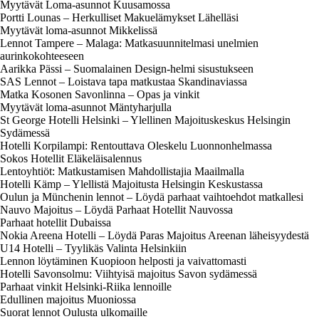
Myytävät Loma-asunnot Kuusamossa
Portti Lounas – Herkulliset Makuelämykset Lähelläsi
Myytävät loma-asunnot Mikkelissä
Lennot Tampere – Malaga: Matkasuunnitelmasi unelmien
aurinkokohteeseen
Aarikka Pässi – Suomalainen Design-helmi sisustukseen
SAS Lennot – Loistava tapa matkustaa Skandinaviassa
Matka Kosonen Savonlinna – Opas ja vinkit
Myytävät loma-asunnot Mäntyharjulla
St George Hotelli Helsinki – Ylellinen Majoituskeskus Helsingin
Sydämessä
Hotelli Korpilampi: Rentouttava Oleskelu Luonnonhelmassa
Sokos Hotellit Eläkeläisalennus
Lentoyhtiöt: Matkustamisen Mahdollistajia Maailmalla
Hotelli Kämp – Ylellistä Majoitusta Helsingin Keskustassa
Oulun ja Münchenin lennot – Löydä parhaat vaihtoehdot matkallesi
Nauvo Majoitus – Löydä Parhaat Hotellit Nauvossa
Parhaat hotellit Dubaissa
Nokia Areena Hotelli – Löydä Paras Majoitus Areenan läheisyydestä
U14 Hotelli – Tyylikäs Valinta Helsinkiin
Lennon löytäminen Kuopioon helposti ja vaivattomasti
Hotelli Savonsolmu: Viihtyisä majoitus Savon sydämessä
Parhaat vinkit Helsinki-Riika lennoille
Edullinen majoitus Muoniossa
Suorat lennot Oulusta ulkomaille