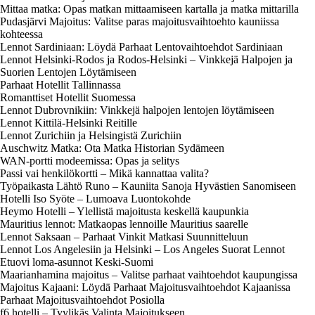
Mittaa matka: Opas matkan mittaamiseen kartalla ja matka mittarilla
Pudasjärvi Majoitus: Valitse paras majoitusvaihtoehto kauniissa
kohteessa
Lennot Sardiniaan: Löydä Parhaat Lentovaihtoehdot Sardiniaan
Lennot Helsinki-Rodos ja Rodos-Helsinki – Vinkkejä Halpojen ja
Suorien Lentojen Löytämiseen
Parhaat Hotellit Tallinnassa
Romanttiset Hotellit Suomessa
Lennot Dubrovnikiin: Vinkkejä halpojen lentojen löytämiseen
Lennot Kittilä-Helsinki Reitille
Lennot Zurichiin ja Helsingistä Zurichiin
Auschwitz Matka: Ota Matka Historian Sydämeen
WAN-portti modeemissa: Opas ja selitys
Passi vai henkilökortti – Mikä kannattaa valita?
Työpaikasta Lähtö Runo – Kauniita Sanoja Hyvästien Sanomiseen
Hotelli Iso Syöte – Lumoava Luontokohde
Heymo Hotelli – Ylellistä majoitusta keskellä kaupunkia
Mauritius lennot: Matkaopas lennoille Mauritius saarelle
Lennot Saksaan – Parhaat Vinkit Matkasi Suunnitteluun
Lennot Los Angelesiin ja Helsinki – Los Angeles Suorat Lennot
Etuovi loma-asunnot Keski-Suomi
Maarianhamina majoitus – Valitse parhaat vaihtoehdot kaupungissa
Majoitus Kajaani: Löydä Parhaat Majoitusvaihtoehdot Kajaanissa
Parhaat Majoitusvaihtoehdot Posiolla
f6 hotelli – Tyylikäs Valinta Majoitukseen