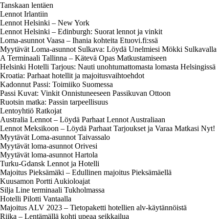
Tanskaan lentäen
Lennot Irlantiin
Lennot Helsinki – New York
Lennot Helsinki – Edinburgh: Suorat lennot ja vinkit
Loma-asunnot Vaasa – Ihania kohteita Etuovi.fi:ssä
Myytävät Loma-asunnot Sulkava: Löydä Unelmiesi Mökki Sulkavalla
A Terminaali Tallinna – Kätevä Opas Matkustamiseen
Helsinki Hotelli Tarjous: Nauti unohtumattomasta lomasta Helsingissä
Kroatia: Parhaat hotellit ja majoitusvaihtoehdot
Kadonnut Passi: Toimiiko Suomessa
Passi Kuvat: Vinkit Onnistuneeseen Passikuvan Ottoon
Ruotsin matka: Passin tarpeellisuus
Lentoyhtiö Ratkojat
Australia Lennot – Löydä Parhaat Lennot Australiaan
Lennot Meksikoon – Löydä Parhaat Tarjoukset ja Varaa Matkasi Nyt!
Myytävät Loma-asunnot Taivassalo
Myytävät loma-asunnot Orivesi
Myytävät loma-asunnot Hartola
Turku-Gdansk Lennot ja Hotelli
Majoitus Pieksämäki – Edullinen majoitus Pieksämäellä
Kuusamon Portti Aukioloajat
Silja Line terminaali Tukholmassa
Hotelli Pilotti Vantaalla
Majoitus ALV 2023 – Tietopaketti hotellien alv-käytännöistä
Riika – Lentämällä kohti upeaa seikkailua