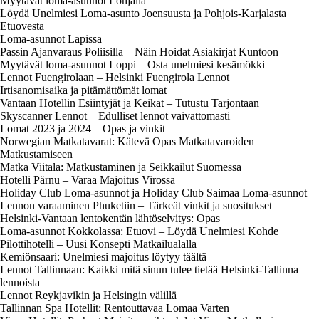
Myytävät loma-asunnot Lohjalla
Löydä Unelmiesi Loma-asunto Joensuusta ja Pohjois-Karjalasta
Etuovesta
Loma-asunnot Lapissa
Passin Ajanvaraus Poliisilla – Näin Hoidat Asiakirjat Kuntoon
Myytävät loma-asunnot Loppi – Osta unelmiesi kesämökki
Lennot Fuengirolaan – Helsinki Fuengirola Lennot
Irtisanomisaika ja pitämättömät lomat
Vantaan Hotellin Esiintyjät ja Keikat – Tutustu Tarjontaan
Skyscanner Lennot – Edulliset lennot vaivattomasti
Lomat 2023 ja 2024 – Opas ja vinkit
Norwegian Matkatavarat: Kätevä Opas Matkatavaroiden
Matkustamiseen
Matka Viitala: Matkustaminen ja Seikkailut Suomessa
Hotelli Pärnu – Varaa Majoitus Virossa
Holiday Club Loma-asunnot ja Holiday Club Saimaa Loma-asunnot
Lennon varaaminen Phuketiin – Tärkeät vinkit ja suositukset
Helsinki-Vantaan lentokentän lähtöselvitys: Opas
Loma-asunnot Kokkolassa: Etuovi – Löydä Unelmiesi Kohde
Pilottihotelli – Uusi Konsepti Matkailualalla
Kemiönsaari: Unelmiesi majoitus löytyy täältä
Lennot Tallinnaan: Kaikki mitä sinun tulee tietää Helsinki-Tallinna
lennoista
Lennot Reykjavikin ja Helsingin välillä
Tallinnan Spa Hotellit: Rentouttavaa Lomaa Varten