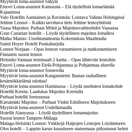
Myytävät loma-asunnot Säkylä
Etuovi Loma-asunnot Kainuusta – Elä täydellistä lomaelämää
Kajaanissa
Valo Hotellin Aamiainen ja Ravintola: Loistava Valinta Helsingissä
Jettime Lennot – Kaikki tarvittava tieto Jettime lentoyhtiöstä
Vaasa Majoitus: Parhaat Mökit ja Majoitusvaihtoehdot Vaasassa
Gran Canarian hotellit – Löydä täydellinen majoitus lomallesi
Matka Mainio: Unohtumattomia Kokemuksia Maailmalla
Saimi Hoyer Hotelli Punkaharjulla
Lennot Norjaan – Opas lennon varaamiseen ja matkustamiseen
Finnairin suorat lennot
Helsinki-Vantaan terminaali 2 kartta – Opas lähteviin lentoihin
Etuovi Loma-asunnot Etelä-Pohjanmaa ja Pohjanmaa alueella
Myytävät loma-asunnot Somerolla
Myytävät loma-asunnot Kangasniemi: Ihanan rauhallinen
kesämökkielämä odottaa!
Myytävät loma-asunnot Haminassa – Löydä unelmiesi lomakohde
Hotellit Kreeta: Laadukas Majoitus Kreetalla
Parhaat hotellit Joensuussa
Kärsämäki Majoitus – Parhaat Vinkit Edulliseen Majoitukseen
Myytävät loma-asunnot Uudellamaalla
Hotellit Alanyassa – Löydä täydellinen lomamajoitus
Suorat lennot Tampere-Málaga
Malaga-Helsinki Lennot: Vinkkejä Halpojen Lentojen Löytämiseen
Olos hotelli – Lappiin karun kauniiseen maisemaan piiloutunut helmi