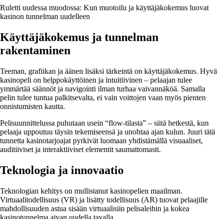
Ruletti uudessa muodossa: Kun muotoilu ja käyttäjäkokemus luovat
kasinon tunnelman uudelleen
Käyttäjäkokemus ja tunnelman
rakentaminen
Teeman, grafiikan ja äänen lisäksi tärkeintä on käyttäjäkokemus. Hyvä
kasinopeli on helppokäyttöinen ja intuitiivinen – pelaajan tulee
ymmärtää säännöt ja navigointi ilman turhaa vaivannäköä. Samalla
pelin tulee tuntua palkitsevalta, ei vain voittojen vaan myös pienten
onnistumisten kautta.
Pelisuunnittelussa puhutaan usein “flow-tilasta” – siitä hetkestä, kun
pelaaja uppoutuu täysin tekemiseensä ja unohtaa ajan kulun. Juuri tätä
tunnetta kasinotarjoajat pyrkivät luomaan yhdistämällä visuaaliset,
auditiiviset ja interaktiiviset elementit saumattomasti.
Teknologia ja innovaatio
Teknologian kehitys on mullistanut kasinopelien maailman.
Virtuaalitodellisuus (VR) ja lisätty todellisuus (AR) tuovat pelaajille
mahdollisuuden astua sisään virtuaalisiin pelisaleihin ja kokea
kasinotunnelma aivan uudella tavalla.