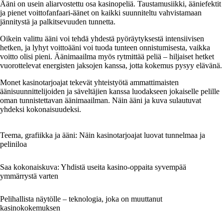
Ääni on usein aliarvostettu osa kasinopeliä. Taustamusiikki, ääniefektit
ja pienet voittofanfaari-äänet on kaikki suunniteltu vahvistamaan
jännitystä ja palkitsevuuden tunnetta.
Oikein valittu ääni voi tehdä yhdestä pyöräytyksestä intensiivisen
hetken, ja lyhyt voittoääni voi tuoda tunteen onnistumisesta, vaikka
voitto olisi pieni. Äänimaailma myös rytmittää peliä – hiljaiset hetket
vuorottelevat energisten jaksojen kanssa, jotta kokemus pysyy elävänä.
Monet kasinotarjoajat tekevät yhteistyötä ammattimaisten
äänisuunnittelijoiden ja säveltäjien kanssa luodakseen jokaiselle pelille
oman tunnistettavan äänimaailman. Näin ääni ja kuva sulautuvat
yhdeksi kokonaisuudeksi.
Teema, grafiikka ja ääni: Näin kasinotarjoajat luovat tunnelmaa ja
peliniloa
Saa kokonaiskuva: Yhdistä useita kasino-oppaita syvempää
ymmärrystä varten
Pelihallista näytölle – teknologia, joka on muuttanut
kasinokokemuksen