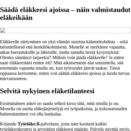
Säädä eläkkeesi ajoissa – näin valmistaudut
eläkeikään
Eläkkeelle siirtyminen on yksi elämän suurista käännekohdista – sekä
taloudellisesti että henkilökohtaisesti. Monelle se merkitsee vapautta,
aikaa harrastuksille ja läheisille, mutta samalla herää kysymyksiä:
Olenko säästänyt tarpeeksi? Milloin voin jäädä eläkkeelle? Ja miten
saan eläkkeestäni eniten irti? Mitä aikaisemmin alat suunnitella, sitä
enemmän vapautta sinulla on, kun työvuodet jäävät taakse. Tässä
oppaassa kerromme, miten voit säätää eläkkeesi ajoissa ja luoda turvaa
tulevaisuuteen.
Selvitä nykyinen eläketilanteesi
Ensimmäinen askel on saada selkeä kuva siitä, mitä sinulla jo on.
Monella on useita eläkejärjestelyjä eri työpaikoista, ja kokonaisuuden
hahmottaminen voi olla hankalaa.
Kirjaudu
Työeläke.fi
-palveluun, josta näet kootusti kaikki
työeläkeoikeutesi ja arvioidun eläkkeesi määrän. Palvelu näyttää myös,