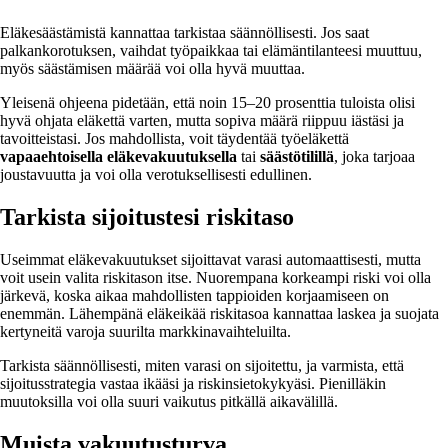
Eläkesäästämistä kannattaa tarkistaa säännöllisesti. Jos saat
palkankorotuksen, vaihdat työpaikkaa tai elämäntilanteesi muuttuu,
myös säästämisen määrää voi olla hyvä muuttaa.
Yleisenä ohjeena pidetään, että noin 15–20 prosenttia tuloista olisi
hyvä ohjata eläkettä varten, mutta sopiva määrä riippuu iästäsi ja
tavoitteistasi. Jos mahdollista, voit täydentää työeläkettä
vapaaehtoisella eläkevakuutuksella
tai
säästötilillä
, joka tarjoaa
joustavuutta ja voi olla verotuksellisesti edullinen.
Tarkista sijoitustesi riskitaso
Useimmat eläkevakuutukset sijoittavat varasi automaattisesti, mutta
voit usein valita riskitason itse. Nuorempana korkeampi riski voi olla
järkevä, koska aikaa mahdollisten tappioiden korjaamiseen on
enemmän. Lähempänä eläkeikää riskitasoa kannattaa laskea ja suojata
kertyneitä varoja suurilta markkinavaihteluilta.
Tarkista säännöllisesti, miten varasi on sijoitettu, ja varmista, että
sijoitusstrategia vastaa ikääsi ja riskinsietokykyäsi. Pienilläkin
muutoksilla voi olla suuri vaikutus pitkällä aikavälillä.
Muista vakuutusturva