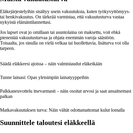
Eläkejärjestelyihin sisältyy usein vakuutuksia, kuten työkyvyttömyys-
tai henkivakuutus. On tärkeää varmistaa, että vakuutusturva vastaa
nykyistä elämäntilannettasi.
Jos lapset ovat jo omillaan tai asuntolaina on maksettu, voit ehkä
pienentää vakuutusturvaa ja ohjata enemmän varoja säästöön.
Toisaalta, jos sinulla on vielä velkaa tai huollettavia, lisäturva voi olla
tarpeen.
Säädä eläkkeesi ajoissa – näin valmistaudut eläkeikään
Tunne lainasi: Opas yleisimpiin lainatyyppeihin
Palkkaneuvottelu itsevarmasti – näin osoitat arvosi ja saat ansaitsemasi
palkan
Matkavakuutuksen turva: Näin vältät odottamattomat kulut lomalla
Suunnittele taloutesi eläkkeellä