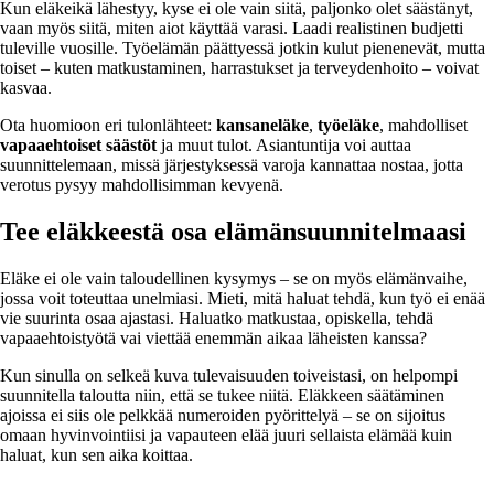
Kun eläkeikä lähestyy, kyse ei ole vain siitä, paljonko olet säästänyt,
vaan myös siitä, miten aiot käyttää varasi. Laadi realistinen budjetti
tuleville vuosille. Työelämän päättyessä jotkin kulut pienenevät, mutta
toiset – kuten matkustaminen, harrastukset ja terveydenhoito – voivat
kasvaa.
Ota huomioon eri tulonlähteet:
kansaneläke
,
työeläke
, mahdolliset
vapaaehtoiset säästöt
ja muut tulot. Asiantuntija voi auttaa
suunnittelemaan, missä järjestyksessä varoja kannattaa nostaa, jotta
verotus pysyy mahdollisimman kevyenä.
Tee eläkkeestä osa elämänsuunnitelmaasi
Eläke ei ole vain taloudellinen kysymys – se on myös elämänvaihe,
jossa voit toteuttaa unelmiasi. Mieti, mitä haluat tehdä, kun työ ei enää
vie suurinta osaa ajastasi. Haluatko matkustaa, opiskella, tehdä
vapaaehtoistyötä vai viettää enemmän aikaa läheisten kanssa?
Kun sinulla on selkeä kuva tulevaisuuden toiveistasi, on helpompi
suunnitella taloutta niin, että se tukee niitä. Eläkkeen säätäminen
ajoissa ei siis ole pelkkää numeroiden pyörittelyä – se on sijoitus
omaan hyvinvointiisi ja vapauteen elää juuri sellaista elämää kuin
haluat, kun sen aika koittaa.