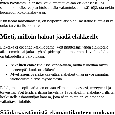
miten työvuotesi ja ansiosi vaikuttavat tulevaan eläkkeeseesi. Jos
sinulla on lisäksi vapaaehtoisia eläkevakuutuksia tai säästöjä, ota nekin
huomioon kokonaiskuvassa.
Kun tiedät lähtötilanteesi, on helpompi arvioida, säästätkö riittävästi vai
onko tarvetta lisätoimille.
Mieti, milloin haluat jäädä eläkkeelle
Eläkeikä ei ole enää kaikille sama. Voit halutessasi jäädä eläkkeelle
aikaisemmin tai jatkaa työssä pidempään – molemmilla vaihtoehdoilla
on taloudellisia vaikutuksia.
Aikainen eläke
tuo lisää vapaa-aikaa, mutta tarkoittaa myös
pienempää kuukausieläkettä.
Myöhäisempi eläke
kasvattaa eläkekertymää ja voi parantaa
taloudellista turvaa myöhemmin.
Pohdi, mikä sopii parhaiten omaan elämäntilanteeseesi, terveyteesi ja
toiveisiisi. Voit tehdä erilaisia laskelmia Työeläke.fi:n eläkelaskurilla tai
keskustella asiantuntijan kanssa, jotta näet, miten eri vaihtoehdot
vaikuttavat tuloihisi.
Säädä säästämistä elämäntilanteen mukaan