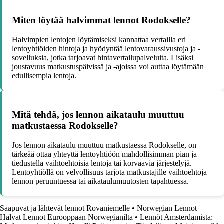
Miten löytää halvimmat lennot Rodokselle?
Halvimpien lentojen löytämiseksi kannattaa vertailla eri
lentoyhtiöiden hintoja ja hyödyntää lentovaraussivustoja ja -
sovelluksia, jotka tarjoavat hintavertailupalveluita. Lisäksi
joustavuus matkustuspäivissä ja -ajoissa voi auttaa löytämään
edullisempia lentoja.
Mitä tehdä, jos lennon aikataulu muuttuu
matkustaessa Rodokselle?
Jos lennon aikataulu muuttuu matkustaessa Rodokselle, on
tärkeää ottaa yhteyttä lentoyhtiöön mahdollisimman pian ja
tiedustella vaihtoehtoisia lentoja tai korvaavia järjestelyjä.
Lentoyhtiöllä on velvollisuus tarjota matkustajille vaihtoehtoja
lennon peruuntuessa tai aikataulumuutosten tapahtuessa.
Saapuvat ja lähtevät lennot Rovaniemelle
•
Norwegian Lennot –
Halvat Lennot Eurooppaan Norwegianilta
•
Lennöt Amsterdamista: