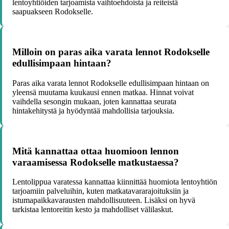
lentoyhtiöiden tarjoamista vaihtoehdoista ja reiteistä
saapuakseen Rodokselle.
Milloin on paras aika varata lennot Rodokselle
edullisimpaan hintaan?
Paras aika varata lennot Rodokselle edullisimpaan hintaan on
yleensä muutama kuukausi ennen matkaa. Hinnat voivat
vaihdella sesongin mukaan, joten kannattaa seurata
hintakehitystä ja hyödyntää mahdollisia tarjouksia.
Mitä kannattaa ottaa huomioon lennon
varaamisessa Rodokselle matkustaessa?
Lentolippua varatessa kannattaa kiinnittää huomiota lentoyhtiön
tarjoamiin palveluihin, kuten matkatavararajoituksiin ja
istumapaikkavarausten mahdollisuuteen. Lisäksi on hyvä
tarkistaa lentoreitin kesto ja mahdolliset välilaskut.