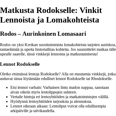
Matkusta Rodokselle: Vinkit
Lennoista ja Lomakohteista
Rodos – Aurinkoinen Lomasaari
Rodos on yksi Kreikan suosituimmista lomakohteista tarjoten aurinkoa,
rantaelämää ja upeita historiallisia kohteita. Jos suunnittelet matkaa tälle
upealle saarelle, tässä vinkkejä lennoista ja matkustamisesta!
Lennot Rodokselle
Oletko etsimässä lentoja Rodokselle? Alla on muutamia vinkkejä, jotka
auttavat sinua löytämään edulliset lennot Rodokselle tai Rhodokselle.
Etsi lennot varhain: Varhainen lintu madon nappaa, sanotaan
aivan oikein myös lentolippujen suhteen.
Vertaile hintoja eri lentoyhtiöiden ja matkatoimistojen välillä.
Hyödynnä lentoyhtiöiden tarjouksia ja alennuksia.
Lennot oikeaan aikaan: Lentoliput voivat olla edullisempia
arkipäiville ja talvikaudella.