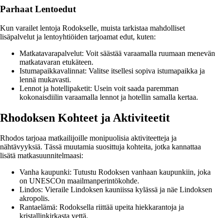
Parhaat Lentoedut
Kun varailet lentoja Rodokselle, muista tarkistaa mahdolliset
lisäpalvelut ja lentoyhtiöiden tarjoamat edut, kuten:
Matkatavarapalvelut: Voit säästää varaamalla ruumaan menevän
matkatavaran etukäteen.
Istumapaikkavalinnat: Valitse itsellesi sopiva istumapaikka ja
lennä mukavasti.
Lennot ja hotellipaketit: Usein voit saada paremman
kokonaisdiilin varaamalla lennot ja hotellin samalla kertaa.
Rhodoksen Kohteet ja Aktiviteetit
Rhodos tarjoaa matkailijoille monipuolisia aktiviteetteja ja
nähtävyyksiä. Tässä muutamia suosittuja kohteita, jotka kannattaa
lisätä matkasuunnitelmaasi:
Vanha kaupunki: Tutustu Rodoksen vanhaan kaupunkiin, joka
on UNESCOn maailmanperintökohde.
Lindos: Vieraile Lindoksen kauniissa kylässä ja näe Lindoksen
akropolis.
Rantaelämä: Rodoksella riittää upeita hiekkarantoja ja
kristallinkirkasta vettä.