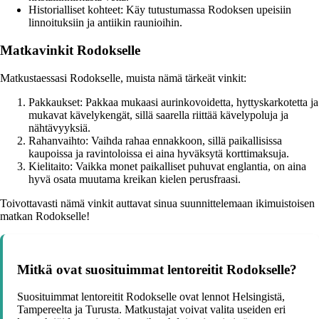
Historialliset kohteet: Käy tutustumassa Rodoksen upeisiin
linnoituksiin ja antiikin raunioihin.
Matkavinkit Rodokselle
Matkustaessasi Rodokselle, muista nämä tärkeät vinkit:
Pakkaukset: Pakkaa mukaasi aurinkovoidetta, hyttyskarkotetta ja
mukavat kävelykengät, sillä saarella riittää kävelypoluja ja
nähtävyyksiä.
Rahanvaihto: Vaihda rahaa ennakkoon, sillä paikallisissa
kaupoissa ja ravintoloissa ei aina hyväksytä korttimaksuja.
Kielitaito: Vaikka monet paikalliset puhuvat englantia, on aina
hyvä osata muutama kreikan kielen perusfraasi.
Toivottavasti nämä vinkit auttavat sinua suunnittelemaan ikimuistoisen
matkan Rodokselle!
Mitkä ovat suosituimmat lentoreitit Rodokselle?
Suosituimmat lentoreitit Rodokselle ovat lennot Helsingistä,
Tampereelta ja Turusta. Matkustajat voivat valita useiden eri