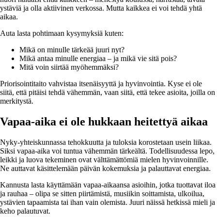
ystäviä ja olla aktiivinen verkossa. Mutta kaikkea ei voi tehdä yhtä
aikaa.
Auta lasta pohtimaan kysymyksiä kuten:
Mikä on minulle tärkeää juuri nyt?
Mikä antaa minulle energiaa – ja mikä vie sitä pois?
Mitä voin siirtää myöhemmäksi?
Priorisointitaito vahvistaa itsenäisyyttä ja hyvinvointia. Kyse ei ole
siitä, että pitäisi tehdä vähemmän, vaan siitä, että tekee asioita, joilla on
merkitystä.
Vapaa-aika ei ole hukkaan heitettyä aikaa
Nyky-yhteiskunnassa tehokkuutta ja tuloksia korostetaan usein liikaa.
Siksi vapaa-aika voi tuntua vähemmän tärkeältä. Todellisuudessa lepo,
leikki ja luova tekeminen ovat välttämättömiä mielen hyvinvoinnille.
Ne auttavat käsittelemään päivän kokemuksia ja palauttavat energiaa.
Kannusta lasta käyttämään vapaa-aikaansa asioihin, jotka tuottavat iloa
ja rauhaa – olipa se sitten piirtämistä, musiikin soittamista, ulkoilua,
ystävien tapaamista tai ihan vain olemista. Juuri näissä hetkissä mieli ja
keho palautuvat.