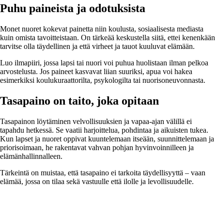
Puhu paineista ja odotuksista
Monet nuoret kokevat painetta niin koulusta, sosiaalisesta mediasta
kuin omista tavoitteistaan. On tärkeää keskustella siitä, ettei kenenkään
tarvitse olla täydellinen ja että virheet ja tauot kuuluvat elämään.
Luo ilmapiiri, jossa lapsi tai nuori voi puhua huolistaan ilman pelkoa
arvostelusta. Jos paineet kasvavat liian suuriksi, apua voi hakea
esimerkiksi koulukuraattorilta, psykologilta tai nuorisoneuvonnasta.
Tasapaino on taito, joka opitaan
Tasapainon löytäminen velvollisuuksien ja vapaa-ajan välillä ei
tapahdu hetkessä. Se vaatii harjoittelua, pohdintaa ja aikuisten tukea.
Kun lapset ja nuoret oppivat kuuntelemaan itseään, suunnittelemaan ja
priorisoimaan, he rakentavat vahvan pohjan hyvinvoinnilleen ja
elämänhallinnalleen.
Tärkeintä on muistaa, että tasapaino ei tarkoita täydellisyyttä – vaan
elämää, jossa on tilaa sekä vastuulle että ilolle ja levollisuudelle.