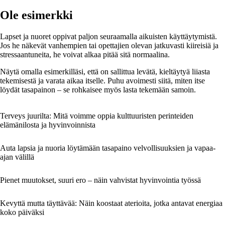
Ole esimerkki
Lapset ja nuoret oppivat paljon seuraamalla aikuisten käyttäytymistä.
Jos he näkevät vanhempien tai opettajien olevan jatkuvasti kiireisiä ja
stressaantuneita, he voivat alkaa pitää sitä normaalina.
Näytä omalla esimerkilläsi, että on sallittua levätä, kieltäytyä liiasta
tekemisestä ja varata aikaa itselle. Puhu avoimesti siitä, miten itse
löydät tasapainon – se rohkaisee myös lasta tekemään samoin.
Terveys juurilta: Mitä voimme oppia kulttuuristen perinteiden
elämänilosta ja hyvinvoinnista
Auta lapsia ja nuoria löytämään tasapaino velvollisuuksien ja vapaa-
ajan välillä
Pienet muutokset, suuri ero – näin vahvistat hyvinvointia työssä
Kevyttä mutta täyttävää: Näin koostaat aterioita, jotka antavat energiaa
koko päiväksi