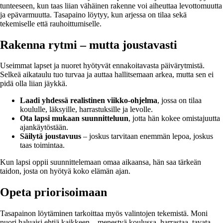
tunteeseen, kun taas liian vähäinen rakenne voi aiheuttaa levottomuutta
ja epävarmuutta. Tasapaino löytyy, kun arjessa on tilaa sekä
tekemiselle että rauhoittumiselle.
Rakenna rytmi – mutta joustavasti
Useimmat lapset ja nuoret hyötyvät ennakoitavasta päivärytmistä.
Selkeä aikataulu tuo turvaa ja auttaa hallitsemaan arkea, mutta sen ei
pidä olla liian jäykkä.
Laadi yhdessä realistinen viikko-ohjelma
, jossa on tilaa
koululle, läksyille, harrastuksille ja levolle.
Ota lapsi mukaan suunnitteluun
, jotta hän kokee omistajuutta
ajankäytöstään.
Säilytä joustavuus
– joskus tarvitaan enemmän lepoa, joskus
taas toimintaa.
Kun lapsi oppii suunnittelemaan omaa aikaansa, hän saa tärkeän
taidon, josta on hyötyä koko elämän ajan.
Opeta priorisoimaan
Tasapainon löytäminen tarkoittaa myös valintojen tekemistä. Moni
nuori haluaisi ehtiä kaikkeen – menestyä koulussa, harrastaa, tavata