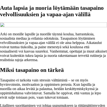
Auta lapsia ja nuoria löytämään tasapaino
velvollisuuksien ja vapaa-ajan välillä
Arki on monille lapsille ja nuorille täynnä koulua, harrastuksia,
sosiaalista mediaa ja erilaisia odotuksia. Tasapainon löytäminen
velvollisuuksien ja vapaa-ajan välillä ei ole aina helppoa. Aikataulut
voivat tuntua tiukoilta, ja paine menestyä sekä koulussa että
sosiaalisesti voi kasvaa suureksi. Vanhemmat, opettajat ja muut aikuiset
voivat kuitenkin tukea lapsia ja nuoria rakentamaan terveitä rutiineja ja
realistisia rajoja arkeensa.
Miksi tasapaino on tärkeä
Tasapaino ei tarkoita vain stressin välttämistä – se on myös
hyvinvoinnin, motivaation ja oppimisen perusta. Kun lapsilla ja
nuorilla on aikaa levätä ja palautua, heidän keskittymiskykynsä ja
oppimishalunsa vahvistuvat. Samalla he oppivat, että vastuu ja lepo
eivät sulje toisiaan pois, vaan tukevat toisiaan.
Liiallinen suorittaminen voi johtaa uupumukseen ja riittämättömyyden