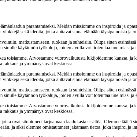
t elämänlaadun parantamiseksi. Meidän missiomme on inspiroida ja opas
 vinkkejä sekä ideoita, jotka auttavat sinua elämään täysipainoista ja on
nvointiin, matkustamiseen, ruokaan ja suhteisiin. Olitpa sitten etsimässä
 sinulle käytännön työkaluja, joiden avulla voit toteuttaa unelmiasi ja e
ea toisiamme. Arvostamme vuorovaikutusta lukijoidemme kanssa, ja ka
sa rakkaus ja ymmärrys ovat keskiössä.
t elämänlaadun parantamiseksi. Meidän missiomme on inspiroida ja opas
 vinkkejä sekä ideoita, jotka auttavat sinua elämään täysipainoista ja on
nvointiin, matkustamiseen, ruokaan ja suhteisiin. Olitpa sitten etsimässä
 sinulle käytännön työkaluja, joiden avulla voit toteuttaa unelmiasi ja e
ea toisiamme. Arvostamme vuorovaikutusta lukijoidemme kanssa, ja ka
sa rakkaus ja ymmärrys ovat keskiössä.
a, jotka ovat sitoutuneet tarjoamaan laadukasta sisältöä. Olemme täällä s
eään, ja siksi olemme omistautuneet jakamaan tietoa, joka inspiroi ja in