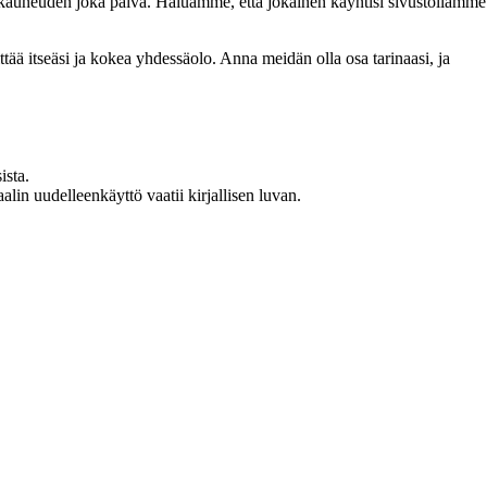
n kauneuden joka päivä. Haluamme, että jokainen käyntisi sivustollamme
 itseäsi ja kokea yhdessäolo. Anna meidän olla osa tarinaasi, ja
ista.
in uudelleenkäyttö vaatii kirjallisen luvan.