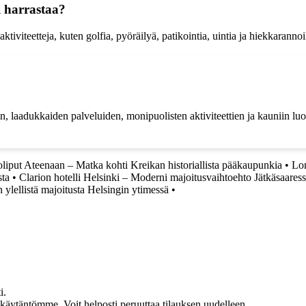
i harrastaa?
ktiviteetteja, kuten golfia, pyöräilyä, patikointia, uintia ja hiekkarannoi
in, laadukkaiden palveluiden, monipuolisten aktiviteettien ja kauniin luo
liput Ateenaan – Matka kohti Kreikan historiallista pääkaupunkia
•
Lon
sta
•
Clarion hotelli Helsinki – Moderni majoitusvaihtoehto Jätkäsaares
 ylellistä majoitusta Helsingin ytimessä
•
i.
akäytäntömme. Voit helposti peruuttaa tilauksen uudelleen.