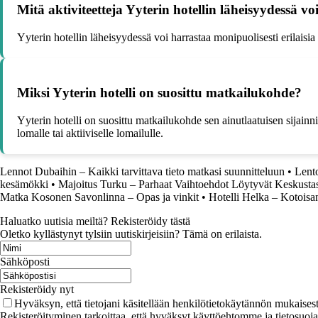
Mitä aktiviteetteja Yyterin hotellin läheisyydessä vo
Yyterin hotellin läheisyydessä voi harrastaa monipuolisesti erilaisia a
Miksi Yyterin hotelli on suosittu matkailukohde?
Yyterin hotelli on suosittu matkailukohde sen ainutlaatuisen sijainn
lomalle tai aktiiviselle lomailulle.
Lennot Dubaihin – Kaikki tarvittava tieto matkasi suunnitteluun
•
Lento
kesämökki
•
Majoitus Turku – Parhaat Vaihtoehdot Löytyvät Keskusta
Matka Kosonen Savonlinna – Opas ja vinkit
•
Hotelli Helka – Kotoisan
Haluatko uutisia meiltä? Rekisteröidy tästä
Oletko kyllästynyt tylsiin uutiskirjeisiin? Tämä on erilaista.
Sähköposti
Rekisteröidy nyt
Hyväksyn, että tietojani käsitellään henkilötietokäytännön mukaisest
Rekisteröityminen tarkoittaa, että hyväksyt käyttöehtomme ja tietosuoj