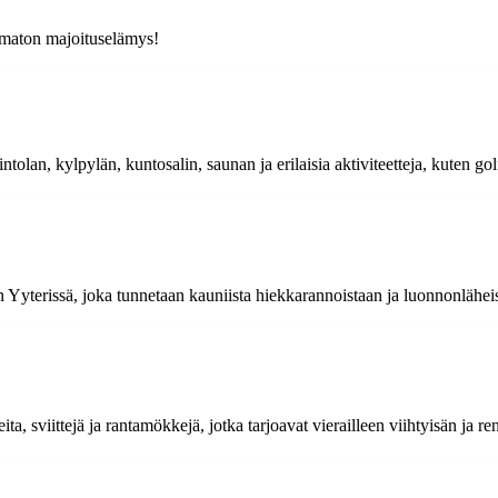
umaton majoituselämys!
ntolan, kylpylän, kuntosalin, saunan ja erilaisia aktiviteetteja, kuten gol
in Yyterissä, joka tunnetaan kauniista hiekkarannoistaan ja luonnonlähei
ita, sviittejä ja rantamökkejä, jotka tarjoavat vierailleen viihtyisän j