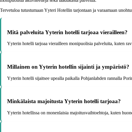
monipuolisia aktiviteetteja sekä laadukasta palvelua.
Tervetuloa tutustumaan Yyteri Hotellin tarjontaan ja varaamaan unoht
Mitä palveluita Yyterin hotelli tarjoaa vierailleen?
Yyterin hotelli tarjoaa vierailleen monipuolisia palveluita, kuten ravi
Millainen on Yyterin hotellin sijainti ja ympäristö?
Yyterin hotelli sijaitsee upealla paikalla Pohjanlahden rannalla Por
Minkälaista majoitusta Yyterin hotelli tarjoaa?
Yyterin hotellissa on monenlaisia majoitusvaihtoehtoja, kuten huone