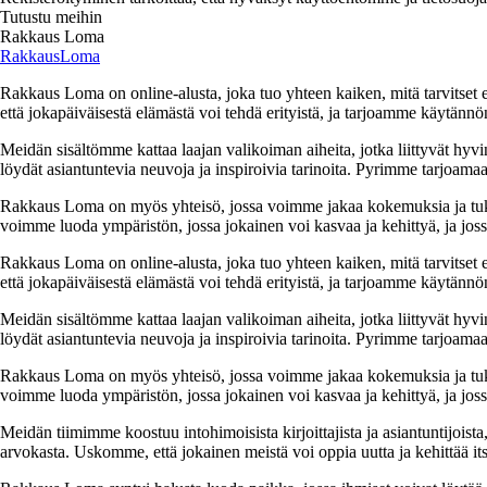
Tutustu meihin
Rakkaus Loma
RakkausLoma
Rakkaus Loma on online-alusta, joka tuo yhteen kaiken, mitä tarvitse
että jokapäiväisestä elämästä voi tehdä erityistä, ja tarjoamme käytännön
Meidän sisältömme kattaa laajan valikoiman aiheita, jotka liittyvät hyvi
löydät asiantuntevia neuvoja ja inspiroivia tarinoita. Pyrimme tarjoamaan
Rakkaus Loma on myös yhteisö, jossa voimme jakaa kokemuksia ja tuk
voimme luoda ympäristön, jossa jokainen voi kasvaa ja kehittyä, ja jos
Rakkaus Loma on online-alusta, joka tuo yhteen kaiken, mitä tarvitse
että jokapäiväisestä elämästä voi tehdä erityistä, ja tarjoamme käytännön
Meidän sisältömme kattaa laajan valikoiman aiheita, jotka liittyvät hyvi
löydät asiantuntevia neuvoja ja inspiroivia tarinoita. Pyrimme tarjoamaan
Rakkaus Loma on myös yhteisö, jossa voimme jakaa kokemuksia ja tuk
voimme luoda ympäristön, jossa jokainen voi kasvaa ja kehittyä, ja jos
Meidän tiimimme koostuu intohimoisista kirjoittajista ja asiantuntijoist
arvokasta. Uskomme, että jokainen meistä voi oppia uutta ja kehittää its