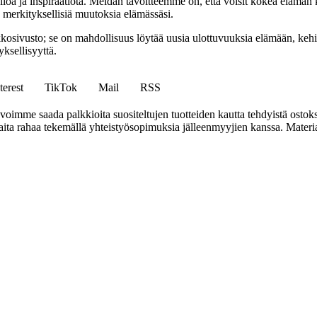
iloa ja inspiraatiota. Meidän tavoitteemme on, että voisit kokea elämä
ta merkityksellisiä muutoksia elämässäsi.
sto; se on mahdollisuus löytää uusia ulottuvuuksia elämään, kehittää
ksellisyyttä.
terest
TikTok
Mail
RSS
mme saada palkkioita suositeltujen tuotteiden kautta tehdyistä ostoks
a rahaa tekemällä yhteistyösopimuksia jälleenmyyjien kanssa. Materiaal