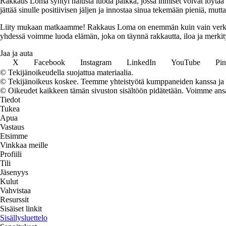
Rakkaus Loma syntyi halusta luoda paikka, jossa ihmiset voivat löytää 
jättää sinulle positiivisen jäljen ja innostaa sinua tekemään pieniä, mut
Liity mukaan matkaamme! Rakkaus Loma on enemmän kuin vain verkkosivu
yhdessä voimme luoda elämän, joka on täynnä rakkautta, iloa ja merkity
Jaa ja auta
X
Facebook
Instagram
LinkedIn
YouTube
Pin
© Tekijänoikeudella suojattua materiaalia.
© Tekijänoikeus koskee. Teemme yhteistyötä kumppaneiden kanssa ja voi
© Oikeudet kaikkeen tämän sivuston sisältöön pidätetään. Voimme ansait
Tiedot
Tukea
Apua
Vastaus
Etsimme
Vinkkaa meille
Profiili
Tili
Jäsenyys
Kulut
Vahvistaa
Resurssit
Sisäiset linkit
Sisällysluettelo