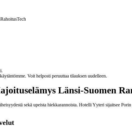
s
Rahoitus
Tech
i.
akäytäntömme. Voit helposti peruuttaa tilauksen uudelleen.
Majoituselämys Länsi-Suomen Ra
heisyydestä sekä upeista hiekkarannoista. Hotelli Yyteri sijaitsee Porin 
velut