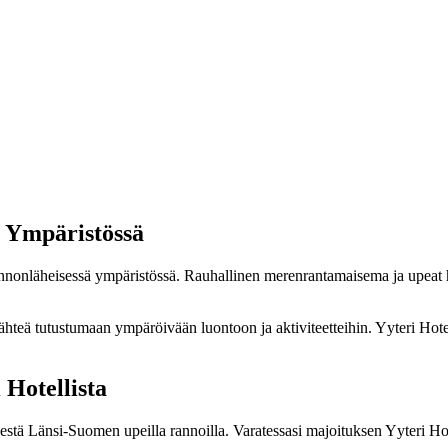
ä Ympäristössä
onnonläheisessä ympäristössä. Rauhallinen merenrantamaisema ja upeat h
 lähteä tutustumaan ympäröivään luontoon ja aktiviteetteihin. Yyteri Hot
Hotellista
sestä Länsi-Suomen upeilla rannoilla. Varatessasi majoituksen Yyteri Ho