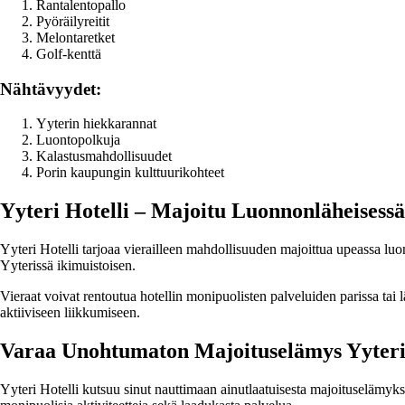
Rantalentopallo
Pyöräilyreitit
Melontaretket
Golf-kenttä
Nähtävyydet:
Yyterin hiekkarannat
Luontopolkuja
Kalastusmahdollisuudet
Porin kaupungin kulttuurikohteet
Yyteri Hotelli – Majoitu Luonnonläheisess
Yyteri Hotelli tarjoaa vierailleen mahdollisuuden majoittua upeassa lu
Yyterissä ikimuistoisen.
Vieraat voivat rentoutua hotellin monipuolisten palveluiden parissa tai
aktiiviseen liikkumiseen.
Varaa Unohtumaton Majoituselämys Yyteri 
Yyteri Hotelli kutsuu sinut nauttimaan ainutlaatuisesta majoituselämyk