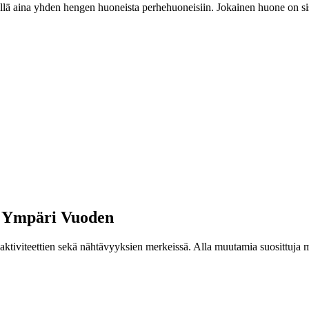
älillä aina yhden hengen huoneista perhehuoneisiin. Jokainen huone on si
et Ympäri Vuoden
 aktiviteettien sekä nähtävyyksien merkeissä. Alla muutamia suosittuja ma