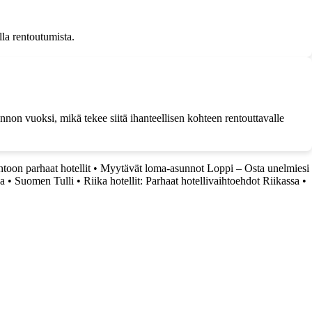
lla rentoutumista.
nnon vuoksi, mikä tekee siitä ihanteellisen kohteen rentouttavalle
toon parhaat hotellit
•
Myytävät loma-asunnot Loppi – Osta unelmiesi
sa
•
Suomen Tulli
•
Riika hotellit: Parhaat hotellivaihtoehdot Riikassa
•