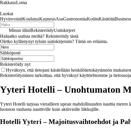
RakkausLoma
Luokat
Hyvinvointi
Koulutus
Kauneus
Asu
Gastronomia
Kotiin
Käsitöitä
Busines
Minun tilini
Rekisteröidy
Uutiskirjeet
Haluatko uutisia meiltä? Rekisteröidy tästä
Oletko kyllästynyt tylsiin uutiskirjeisiin? Tämä on erilaista.
Sähköposti
Rekisteröidy nyt
Hyväksyn, että tietojani käsitellään henkilötietokäytännön mukaisest
Rekisteröityminen tarkoittaa, että hyväksyt käyttöehtomme ja tietosuoj
Yyteri Hotelli – Unohtumaton 
Yyteri Hotelli tarjoaa vierailleen upean mahdollisuuden nauttia meren lä
luonnon rauhasta nauttiville kuin aktiivisille liikkujille.
Hotelli Yyteri – Majoitusvaihtoehdot ja Pal