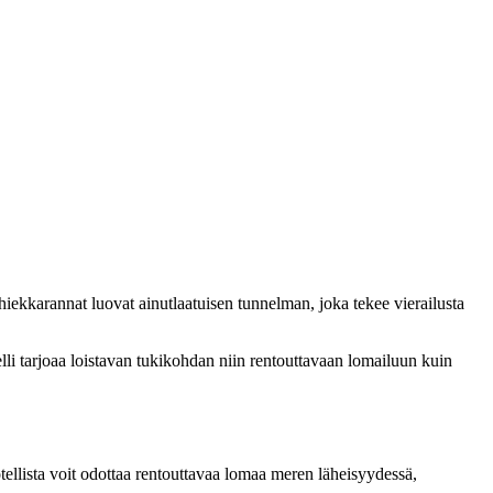
iekkarannat luovat ainutlaatuisen tunnelman, joka tekee vierailusta
elli tarjoaa loistavan tukikohdan niin rentouttavaan lomailuun kuin
tellista voit odottaa rentouttavaa lomaa meren läheisyydessä,