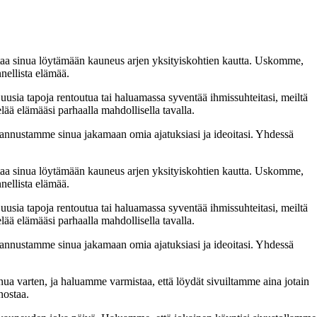
taa sinua löytämään kauneus arjen yksityiskohtien kautta. Uskomme,
nellista elämää.
 uusia tapoja rentoutua tai haluamassa syventää ihmissuhteitasi, meiltä
lää elämääsi parhaalla mahdollisella tavalla.
nnustamme sinua jakamaan omia ajatuksiasi ja ideoitasi. Yhdessä
taa sinua löytämään kauneus arjen yksityiskohtien kautta. Uskomme,
nellista elämää.
 uusia tapoja rentoutua tai haluamassa syventää ihmissuhteitasi, meiltä
lää elämääsi parhaalla mahdollisella tavalla.
nnustamme sinua jakamaan omia ajatuksiasi ja ideoitasi. Yhdessä
inua varten, ja haluamme varmistaa, että löydät sivuiltamme aina jotain
nostaa.