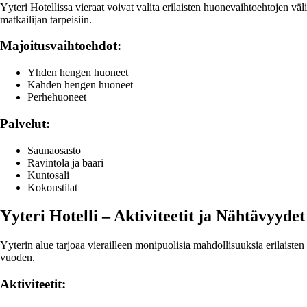
Yyteri Hotellissa vieraat voivat valita erilaisten huonevaihtoehtojen v
matkailijan tarpeisiin.
Majoitusvaihtoehdot:
Yhden hengen huoneet
Kahden hengen huoneet
Perhehuoneet
Palvelut:
Saunaosasto
Ravintola ja baari
Kuntosali
Kokoustilat
Yyteri Hotelli – Aktiviteetit ja Nähtävyyd
Yyterin alue tarjoaa vierailleen monipuolisia mahdollisuuksia erilaisten
vuoden.
Aktiviteetit: