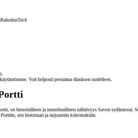
s
Rahoitus
Tech
i.
akäytäntömme. Voit helposti peruuttaa tilauksen uudelleen.
Portti
rtti, on historiallinen ja tunnelmallinen nähtävyys Savon sydämessä. Se 
rttiin, sen historiaan ja tarjoamiin kokemuksiin.