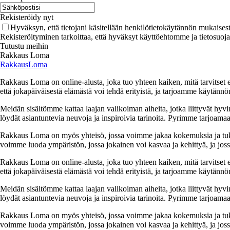
Rekisteröidy nyt
Hyväksyn, että tietojani käsitellään henkilötietokäytännön mukaisest
Rekisteröityminen tarkoittaa, että hyväksyt käyttöehtomme ja tietosuoj
Tutustu meihin
Rakkaus Loma
RakkausLoma
Rakkaus Loma on online-alusta, joka tuo yhteen kaiken, mitä tarvitse
että jokapäiväisestä elämästä voi tehdä erityistä, ja tarjoamme käytännön
Meidän sisältömme kattaa laajan valikoiman aiheita, jotka liittyvät hyvi
löydät asiantuntevia neuvoja ja inspiroivia tarinoita. Pyrimme tarjoamaan
Rakkaus Loma on myös yhteisö, jossa voimme jakaa kokemuksia ja tuk
voimme luoda ympäristön, jossa jokainen voi kasvaa ja kehittyä, ja jos
Rakkaus Loma on online-alusta, joka tuo yhteen kaiken, mitä tarvitse
että jokapäiväisestä elämästä voi tehdä erityistä, ja tarjoamme käytännön
Meidän sisältömme kattaa laajan valikoiman aiheita, jotka liittyvät hyvi
löydät asiantuntevia neuvoja ja inspiroivia tarinoita. Pyrimme tarjoamaan
Rakkaus Loma on myös yhteisö, jossa voimme jakaa kokemuksia ja tuk
voimme luoda ympäristön, jossa jokainen voi kasvaa ja kehittyä, ja jos