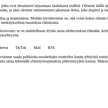
a, jotka ovat sitoutuneet tarjoamaan laadukasta sisältöä. Olemme täällä s
eään, ja siksi olemme omistautuneet jakamaan tietoa, joka inspiroi ja in
iloa ja inspiraatiota. Meidän tavoitteemme on, että voisit kokea elämä
ta merkityksellisiä muutoksia elämässäsi.
sto; se on mahdollisuus löytää uusia ulottuvuuksia elämään, kehittää
ksellisyyttä.
terest
TikTok
Mail
RSS
mme saada palkkioita suositeltujen tuotteiden kautta tehdyistä ostoks
a rahaa tekemällä yhteistyösopimuksia jälleenmyyjien kanssa. Materiaal