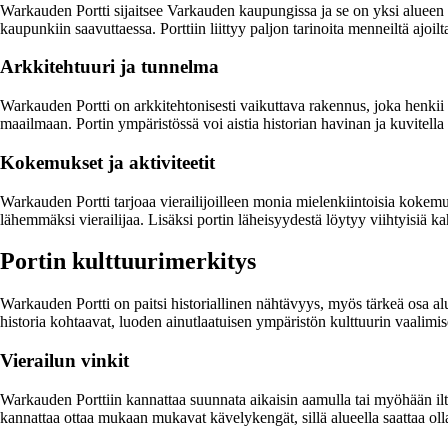
Warkauden Portti sijaitsee Varkauden kaupungissa ja se on yksi alueen 
kaupunkiin saavuttaessa. Porttiin liittyy paljon tarinoita menneiltä ajo
Arkkitehtuuri ja tunnelma
Warkauden Portti on arkkitehtonisesti vaikuttava rakennus, joka henkii h
maailmaan. Portin ympäristössä voi aistia historian havinan ja kuvitella e
Kokemukset ja aktiviteetit
Warkauden Portti tarjoaa vierailijoilleen monia mielenkiintoisia kokemuksi
lähemmäksi vierailijaa. Lisäksi portin läheisyydestä löytyy viihtyisiä kahv
Portin kulttuurimerkitys
Warkauden Portti on paitsi historiallinen nähtävyys, myös tärkeä osa al
historia kohtaavat, luoden ainutlaatuisen ympäristön kulttuurin vaalimise
Vierailun vinkit
Warkauden Porttiin kannattaa suunnata aikaisin aamulla tai myöhään iltapä
kannattaa ottaa mukaan mukavat kävelykengät, sillä alueella saattaa oll