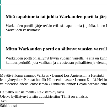
Mitä tapahtumia tai juhlia Warkauden portilla järj
Warkauden portilla järjestetään erilaisia tapahtumia ja juhlia, kut
Varkauden keskustassa.
Miten Warkauden portti on säilynyt vuosien varrel
Warkauden portti on säilynyt hyvin vuosien varrella, ja sitä on kun
kulttuuriperintöä, jota vaalitaan ja arvostetaan paikallisten ja vierai
Myytävät loma-asunnot Varkaus
•
Lennot Los Angelesiin ja Helsinki 
lentoyhteydet
•
Parhaat hotellit Hämeenlinnassa
•
Lennot Kittilä-Helsin
vaihtoehdot lähellä lentoasemaa
•
Finnairin lennot: Löydä parhaat lento
Haluatko uutisia meiltä? Rekisteröidy tästä
Oletko kyllästynyt tylsiin uutiskirjeisiin? Tämä on erilaista.
Sähköposti