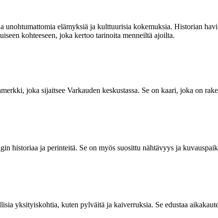
aa unohtumattomia elämyksiä ja kulttuurisia kokemuksia. Historian havi
seen kohteeseen, joka kertoo tarinoita menneiltä ajoilta.
rkki, joka sijaitsee Varkauden keskustassa. Se on kaari, joka on rake
 historiaa ja perinteitä. Se on myös suosittu nähtävyys ja kuvauspaikka,
llisia yksityiskohtia, kuten pylväitä ja kaiverruksia. Se edustaa aikaka