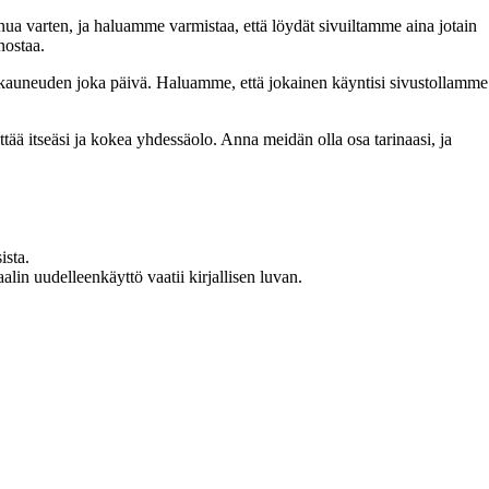
inua varten, ja haluamme varmistaa, että löydät sivuiltamme aina jotain
nostaa.
n kauneuden joka päivä. Haluamme, että jokainen käyntisi sivustollamme
 itseäsi ja kokea yhdessäolo. Anna meidän olla osa tarinaasi, ja
ista.
in uudelleenkäyttö vaatii kirjallisen luvan.