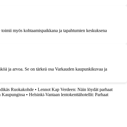
. Se toimii myös kohtaamispaikkana ja tapahtumien keskuksena
konäköä ja arvoa. Se on tärkeä osa Varkauden kaupunkikuvaa ja
endikäs Ruokakohde
•
Lennot Kap Verdeen: Näin löydät parhaat
sa Kaupungissa
•
Helsinki-Vantaan lentokenttähotellit: Parhaat