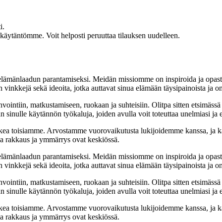
i.
akäytäntömme. Voit helposti peruuttaa tilauksen uudelleen.
t elämänlaadun parantamiseksi. Meidän missiomme on inspiroida ja opas
 vinkkejä sekä ideoita, jotka auttavat sinua elämään täysipainoista ja on
nvointiin, matkustamiseen, ruokaan ja suhteisiin. Olitpa sitten etsimässä
 sinulle käytännön työkaluja, joiden avulla voit toteuttaa unelmiasi ja e
ea toisiamme. Arvostamme vuorovaikutusta lukijoidemme kanssa, ja ka
sa rakkaus ja ymmärrys ovat keskiössä.
t elämänlaadun parantamiseksi. Meidän missiomme on inspiroida ja opas
 vinkkejä sekä ideoita, jotka auttavat sinua elämään täysipainoista ja on
nvointiin, matkustamiseen, ruokaan ja suhteisiin. Olitpa sitten etsimässä
 sinulle käytännön työkaluja, joiden avulla voit toteuttaa unelmiasi ja e
ea toisiamme. Arvostamme vuorovaikutusta lukijoidemme kanssa, ja ka
sa rakkaus ja ymmärrys ovat keskiössä.