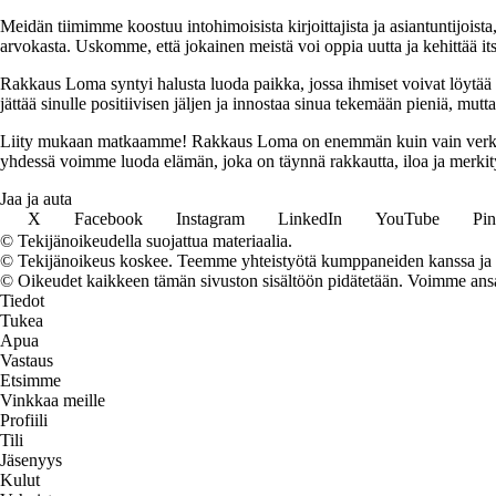
Meidän tiimimme koostuu intohimoisista kirjoittajista ja asiantuntijoist
arvokasta. Uskomme, että jokainen meistä voi oppia uutta ja kehittää its
Rakkaus Loma syntyi halusta luoda paikka, jossa ihmiset voivat löytää 
jättää sinulle positiivisen jäljen ja innostaa sinua tekemään pieniä, mut
Liity mukaan matkaamme! Rakkaus Loma on enemmän kuin vain verkkosivu
yhdessä voimme luoda elämän, joka on täynnä rakkautta, iloa ja merkity
Jaa ja auta
X
Facebook
Instagram
LinkedIn
YouTube
Pin
© Tekijänoikeudella suojattua materiaalia.
© Tekijänoikeus koskee. Teemme yhteistyötä kumppaneiden kanssa ja voi
© Oikeudet kaikkeen tämän sivuston sisältöön pidätetään. Voimme ansait
Tiedot
Tukea
Apua
Vastaus
Etsimme
Vinkkaa meille
Profiili
Tili
Jäsenyys
Kulut