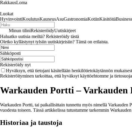
RakkausLoma
Luokat
Hyvinvointi
Koulutus
Kauneus
Asu
Gastronomia
Kotiin
Käsitöitä
Busines
Minun tilini
Rekisteröidy
Uutiskirjeet
Haluatko uutisia meiltä? Rekisteröidy tästä
Oletko kyllästynyt tylsiin uutiskirjeisiin? Tämä on erilaista.
Sähköposti
Rekisteröidy nyt
Hyväksyn, että tietojani käsitellään henkilötietokäytännön mukaisest
Rekisteröityminen tarkoittaa, että hyväksyt käyttöehtomme ja tietosuoj
Warkauden Portti – Varkauden 
Warkauden Portti, tai paikallisittain tunnettu myös nimellä Varkauden Po
vuodesta toiseen. Tässä artikkelissa tutustumme tarkemmin Warkauden Po
Historiaa ja taustoja