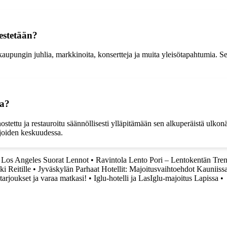
estetään?
en kaupungin juhlia, markkinoita, konsertteja ja muita yleisötapahtumia
la?
nostettu ja restauroitu säännöllisesti ylläpitämään sen alkuperäistä ul
lijoiden keskuudessa.
– Los Angeles Suorat Lennot
•
Ravintola Lento Pori – Lentokentän Tr
ki Reitille
•
Jyväskylän Parhaat Hotellit: Majoitusvaihtoehdot Kauniis
tarjoukset ja varaa matkasi!
•
Iglu-hotelli ja LasIglu-majoitus Lapissa
•