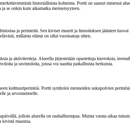
merkittävimmistä historiallisista kohteista. Portti on saanut nimensä a
ilta ja se onkin kuin aikamatka menneisyyteen.
istoriaa ja perinteitä. Sen kiviset muurit ja linnoituksen jäänteet luova
lävästi, millaista elämä on ollut vuosisatoja sitten.
a ja aktiviteetteja. Alueella järjestetään opastettuja kierroksia, teemall
iloita ja ravintoloita, joissa voi nauttia paikallisista herkuista.
ueen kulttuuriperintöä. Portti symboloi menneiden sukupolvien perintöä j
lle ja arvostamiselle.
ivällä, jolloin alueella on rauhallisempaa. Muista varata aikaa tutustua 
a kivistä maastoa.