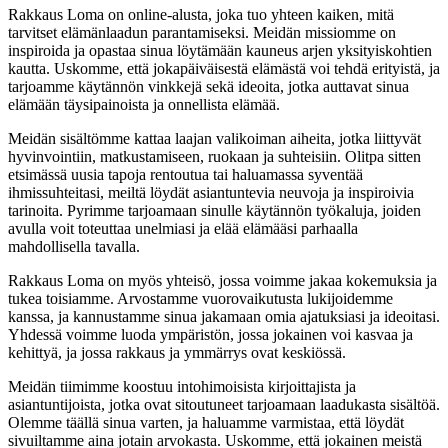
Rakkaus Loma on online-alusta, joka tuo yhteen kaiken, mitä
tarvitset elämänlaadun parantamiseksi. Meidän missiomme on
inspiroida ja opastaa sinua löytämään kauneus arjen yksityiskohtien
kautta. Uskomme, että jokapäiväisestä elämästä voi tehdä erityistä, ja
tarjoamme käytännön vinkkejä sekä ideoita, jotka auttavat sinua
elämään täysipainoista ja onnellista elämää.
Meidän sisältömme kattaa laajan valikoiman aiheita, jotka liittyvät
hyvinvointiin, matkustamiseen, ruokaan ja suhteisiin. Olitpa sitten
etsimässä uusia tapoja rentoutua tai haluamassa syventää
ihmissuhteitasi, meiltä löydät asiantuntevia neuvoja ja inspiroivia
tarinoita. Pyrimme tarjoamaan sinulle käytännön työkaluja, joiden
avulla voit toteuttaa unelmiasi ja elää elämääsi parhaalla
mahdollisella tavalla.
Rakkaus Loma on myös yhteisö, jossa voimme jakaa kokemuksia ja
tukea toisiamme. Arvostamme vuorovaikutusta lukijoidemme
kanssa, ja kannustamme sinua jakamaan omia ajatuksiasi ja ideoitasi.
Yhdessä voimme luoda ympäristön, jossa jokainen voi kasvaa ja
kehittyä, ja jossa rakkaus ja ymmärrys ovat keskiössä.
Meidän tiimimme koostuu intohimoisista kirjoittajista ja
asiantuntijoista, jotka ovat sitoutuneet tarjoamaan laadukasta sisältöä.
Olemme täällä sinua varten, ja haluamme varmistaa, että löydät
sivuiltamme aina jotain arvokasta. Uskomme, että jokainen meistä