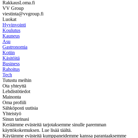
RakkausLoma.fi
VV Group
viestinta@vvgroup.fi
Luokat
Hyvinvointi
Koulutus
Kauneus
Asu
Gastronomia
Kotiin
Käsitöitä
Business
Rahoitus
Tech
Tutustu meihin
Ota yhteyttä
Lehdistötiedot
Mainonta
Oma profiili
Sähköposti uutisia
Yhteistyö
Sinun tarinasi
Keräämme evästeitä tarjotaksemme sinulle paremman
käyttökokemuksen. Lue lisää täältä.
Käytämme evästeitä kumppaneidemme kanssa parantaaksemme