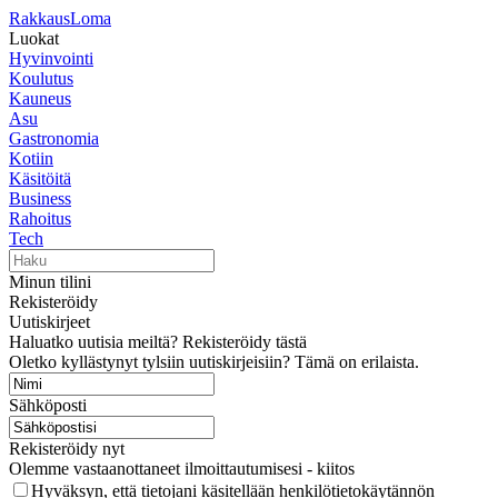
RakkausLoma
Luokat
Hyvinvointi
Koulutus
Kauneus
Asu
Gastronomia
Kotiin
Käsitöitä
Business
Rahoitus
Tech
Minun tilini
Rekisteröidy
Uutiskirjeet
Haluatko uutisia meiltä? Rekisteröidy tästä
Oletko kyllästynyt tylsiin uutiskirjeisiin? Tämä on erilaista.
Sähköposti
Rekisteröidy nyt
Olemme vastaanottaneet ilmoittautumisesi - kiitos
Hyväksyn, että tietojani käsitellään henkilötietokäytännön