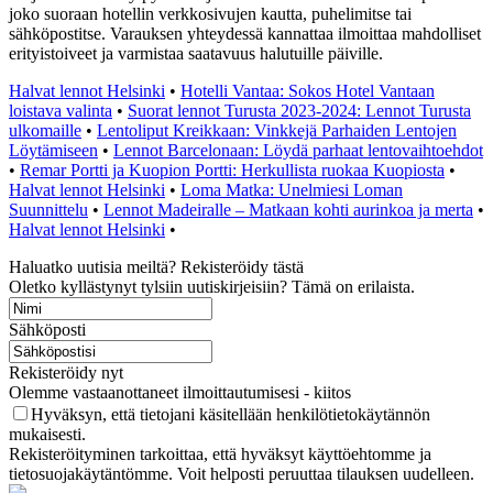
joko suoraan hotellin verkkosivujen kautta, puhelimitse tai
sähköpostitse. Varauksen yhteydessä kannattaa ilmoittaa mahdolliset
erityistoiveet ja varmistaa saatavuus halutuille päiville.
Halvat lennot Helsinki
•
Hotelli Vantaa: Sokos Hotel Vantaan
loistava valinta
•
Suorat lennot Turusta 2023-2024: Lennot Turusta
ulkomaille
•
Lentoliput Kreikkaan: Vinkkejä Parhaiden Lentojen
Löytämiseen
•
Lennot Barcelonaan: Löydä parhaat lentovaihtoehdot
•
Remar Portti ja Kuopion Portti: Herkullista ruokaa Kuopiosta
•
Halvat lennot Helsinki
•
Loma Matka: Unelmiesi Loman
Suunnittelu
•
Lennot Madeiralle – Matkaan kohti aurinkoa ja merta
•
Halvat lennot Helsinki
•
Haluatko uutisia meiltä? Rekisteröidy tästä
Oletko kyllästynyt tylsiin uutiskirjeisiin? Tämä on erilaista.
Sähköposti
Rekisteröidy nyt
Olemme vastaanottaneet ilmoittautumisesi - kiitos
Hyväksyn, että tietojani käsitellään henkilötietokäytännön
mukaisesti.
Rekisteröityminen tarkoittaa, että hyväksyt käyttöehtomme ja
tietosuojakäytäntömme. Voit helposti peruuttaa tilauksen uudelleen.