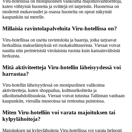
Viru-hotellissa on monipuolinen valikoima majoitusvaihtoehtoja,
kuten viihtyisiä huoneita ja sviittejä eri tarpeisiin. Huoneissa on
modernit mukavuudet ja osassa huoneita on upeat näkymät
kaupunkiin tai merelle.
Millaisia ravintolapalveluita Viru-hotellissa on?
Viru-hotellissa on useita ravintoloita ja baareja, jotka tarjoavat
herkullisia makuelämyksiä eri ruokakulttuureista. Vieraat voivat
nauttia niin perinteisistä virolaisista ruoista kuin kansainvälisistä
herkuista.
Mitä aktiviteetteja Viru-hotellin läheisyydessä voi
harrastaa?
Viru-hotellin läheisyydessä on monipuolinen valikoima
aktiviteetteja, kuten shoppailua, kulttuurikohteita ja
ulkoilumahdollisuuksia. Vieraat voivat tutustua Tallinnan vanhaan
kaupunkiin, vierailla museoissa tai rentoutua puistoissa.
Miten Viru-hotelliin voi varata majoituksen tai
kylpylähoitoja?
Majoituksen tai kylpylähoitoja Viru-hotellissa voi varata helposti