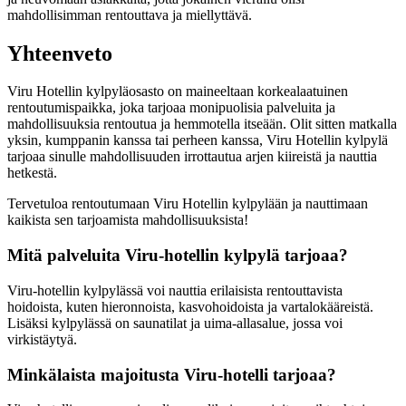
mahdollisimman rentouttava ja miellyttävä.
Yhteenveto
Viru Hotellin kylpyläosasto on maineeltaan korkealaatuinen
rentoutumispaikka, joka tarjoaa monipuolisia palveluita ja
mahdollisuuksia rentoutua ja hemmotella itseään. Olit sitten matkalla
yksin, kumppanin kanssa tai perheen kanssa, Viru Hotellin kylpylä
tarjoaa sinulle mahdollisuuden irrottautua arjen kiireistä ja nauttia
hetkestä.
Tervetuloa rentoutumaan Viru Hotellin kylpylään ja nauttimaan
kaikista sen tarjoamista mahdollisuuksista!
Mitä palveluita Viru-hotellin kylpylä tarjoaa?
Viru-hotellin kylpylässä voi nauttia erilaisista rentouttavista
hoidoista, kuten hieronnoista, kasvohoidoista ja vartalokääreistä.
Lisäksi kylpylässä on saunatilat ja uima-allasalue, jossa voi
virkistäytyä.
Minkälaista majoitusta Viru-hotelli tarjoaa?