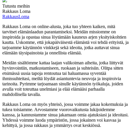
Tutustu meihin
Rakkaus Loma
RakkausLoma
Rakkaus Loma on online-alusta, joka tuo yhteen kaiken, mitä
tarvitset elämänlaadun parantamiseksi. Meidän missiomme on
inspiroida ja opastaa sinua löytämään kauneus arjen yksityiskohtien
kautta. Uskomme, että jokapäiväisestä elämästä voi tehdä erityistä, ja
tarjoamme käytännön vinkkejä sekä ideoita, jotka auttavat sinua
elämään täysipainoista ja onnellista elämää.
Meidän sisältömme kattaa laajan valikoiman aiheita, jotka liittyvät
hyvinvointiin, matkustamiseen, ruokaan ja suhteisiin. Olitpa sitten
etsimässä uusia tapoja rentoutua tai haluamassa syventää
ihmissuhteitasi, meiltä löydät asiantuntevia neuvoja ja inspiroivia
tarinoita. Pyrimme tarjoamaan sinulle käytännön työkaluja, joiden
avulla voit toteuttaa unelmiasi ja elää elämääsi parhaalla
mahdollisella tavalla.
Rakkaus Loma on myös yhteisö, jossa voimme jakaa kokemuksia ja
tukea toisiamme. Arvostamme vuorovaikutusta lukijoidemme
kanssa, ja kannustamme sinua jakamaan omia ajatuksiasi ja ideoitasi.
Yhdessä voimme luoda ympäristön, jossa jokainen voi kasvaa ja
kehittyä, ja jossa rakkaus ja ymmärrys ovat keskiössä.