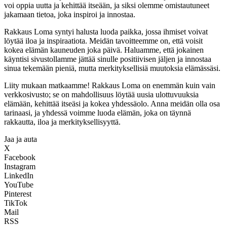
voi oppia uutta ja kehittää itseään, ja siksi olemme omistautuneet
jakamaan tietoa, joka inspiroi ja innostaa.
Rakkaus Loma syntyi halusta luoda paikka, jossa ihmiset voivat
löytää iloa ja inspiraatiota. Meidän tavoitteemme on, että voisit
kokea elämän kauneuden joka päivä. Haluamme, että jokainen
käyntisi sivustollamme jättää sinulle positiivisen jäljen ja innostaa
sinua tekemään pieniä, mutta merkityksellisiä muutoksia elämässäsi.
Liity mukaan matkaamme! Rakkaus Loma on enemmän kuin vain
verkkosivusto; se on mahdollisuus löytää uusia ulottuvuuksia
elämään, kehittää itseäsi ja kokea yhdessäolo. Anna meidän olla osa
tarinaasi, ja yhdessä voimme luoda elämän, joka on täynnä
rakkautta, iloa ja merkityksellisyyttä.
Jaa ja auta
X
Facebook
Instagram
LinkedIn
YouTube
Pinterest
TikTok
Mail
RSS