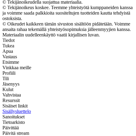
© Tekijänoikeudella suojattua materiaalia.
© Tekijänoikeus koskee. Teemme yhteistyötä kumppaneiden kanssa
ja voimme saada palkkioita suositeltujen tuotteiden kautta tehdyistä
ostoksista.
© Oikeudet kaikkeen tämän sivuston sisältöön pidätetään. Voimme
ansaita rahaa tekemällä yhteistyösopimuksia jälleenmyyjien kanssa.
Materiaalin uudelleenkäyttö vaatii kirjallisen luvan.
Tiedot
Tukea
Apua
Vastaus
Etsimme
Vinkkaa meille
Profiili
Tili
Jäsenyys
Kulut
Vahvistaa
Resurssit
Sisäiset linkit
Sisällysluettelo
Sanoitukset
Tietoarkisto
Päivittää
Päivitä stream