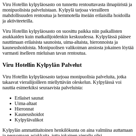
Viru Hotellin kylpyläosasto on tunnettu rentouttavasta ilmapiiristä ja
monipuolisista palveluistaan. Kylpylä tarjoaa vierailleen
mahdollisuuden rentoutua ja hemmotella itseään erilaisilla hoidoilla
ja aktiviteeteilla.
Viru Hotellin kylpyläosasto on suosittu paikka niin paikallisten
asukkaiden kuin matkailijoidenkin keskuudessa. Kylpylässä pääsee
nauttimaan erilaisista saunoista, uima-altaista, hieronnoista ja
kauneushoidoista. Monipuolisen valikoiman ansiosta jokainen löytää
varmasti itselleen mieluisan tavan rentoutua.
Viru Hotellin Kylpylän Palvelut
Viru Hotellin kylpyläosasto tarjoaa monipuolisia palveluita, jotka
takaavat vierailijoilleen miellyttävän oleskelun. Kylpylässä voi
nauttia esimerkiksi seuraavista palveluista:
Erilaiset saunat
Uima-altaat
Hieronnat
Kauneushoidot
Kylpylävalikot
Kylpylän ammattitaitoinen henkilökunta on aina valmiina auttamaan
ja neuvomaan asiakkaita, jotta jokainen vierailu olisi