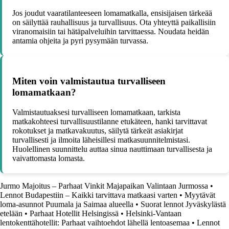
Jos joudut vaaratilanteeseen lomamatkalla, ensisijaisen tärkeää
on säilyttää rauhallisuus ja turvallisuus. Ota yhteyttä paikallisiin
viranomaisiin tai hätäpalveluihin tarvittaessa. Noudata heidän
antamia ohjeita ja pyri pysymään turvassa.
Miten voin valmistautua turvalliseen
lomamatkaan?
Valmistautuaksesi turvalliseen lomamatkaan, tarkista
matkakohteesi turvallisuustilanne etukäteen, hanki tarvittavat
rokotukset ja matkavakuutus, säilytä tärkeät asiakirjat
turvallisesti ja ilmoita läheisillesi matkasuunnitelmistasi.
Huolellinen suunnittelu auttaa sinua nauttimaan turvallisesta ja
vaivattomasta lomasta.
Jurmo Majoitus – Parhaat Vinkit Majapaikan Valintaan Jurmossa
•
Lennot Budapestiin – Kaikki tarvittava matkaasi varten
•
Myytävät
loma-asunnot Puumala ja Saimaa alueella
•
Suorat lennot Jyväskylästä
etelään
•
Parhaat Hotellit Helsingissä
•
Helsinki-Vantaan
lentokenttähotellit: Parhaat vaihtoehdot lähellä lentoasemaa
•
Lennot