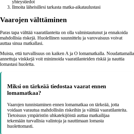
yhteystiedot
Ilmoita läheisillesi tarkasta matka-aikataulustasi
Vaarojen välttäminen
Paras tapa välttää vaaratilanteita on olla valmistautunut ja ennakoida
mahdollisia riskejä. Huolellinen suunnittelu ja varovaisuus voivat
auttaa sinua matkallasi.
Muista, että turvallisuus on kaiken A ja O lomamatkalla. Noudattamalla
annettuja vinkkejä voit minimoida vaaratilanteiden riskiä ja nauttia
lomastasi huoletta.
Miksi on tärkeää tiedostaa vaarat ennen
lomamatkaa?
Vaarojen tunnistaminen ennen lomamatkaa on tärkeää, jotta
voidaan varautua mahdollisiin riskeihin ja välttää vaaratilanteita.
Tietoisuus ympäristön uhkatekijöistä auttaa matkailijaa
tekemään turvallisia valintoja ja nauttimaan lomasta
huolettomasti.