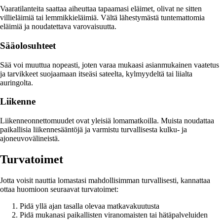
Vaaratilanteita saattaa aiheuttaa tapaamasi eläimet, olivat ne sitten
villieläimiä tai lemmikkieläimiä. Vältä lähestymästä tuntemattomia
eläimiä ja noudatettava varovaisuutta.
Sääolosuhteet
Sää voi muuttua nopeasti, joten varaa mukaasi asianmukainen vaatetus
ja tarvikkeet suojaamaan itseäsi sateelta, kylmyydeltä tai liialta
auringolta.
Liikenne
Liikenneonnettomuudet ovat yleisiä lomamatkoilla. Muista noudattaa
paikallisia liikennesääntöjä ja varmistu turvallisesta kulku- ja
ajoneuvovälineistä.
Turvatoimet
Jotta voisit nauttia lomastasi mahdollisimman turvallisesti, kannattaa
ottaa huomioon seuraavat turvatoimet:
Pidä yllä ajan tasalla olevaa matkavakuutusta
Pidä mukanasi paikallisten viranomaisten tai hätäpalveluiden