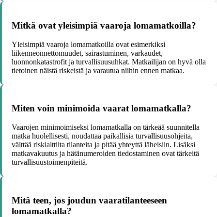
Mitkä ovat yleisimpiä vaaroja lomamatkoilla?
Yleisimpiä vaaroja lomamatkoilla ovat esimerkiksi
liikenneonnettomuudet, sairastuminen, varkaudet,
luonnonkatastrofit ja turvallisuusuhkat. Matkailijan on hyvä olla
tietoinen näistä riskeistä ja varautua niihin ennen matkaa.
Miten voin minimoida vaarat lomamatkalla?
Vaarojen minimoimiseksi lomamatkalla on tärkeää suunnitella
matka huolellisesti, noudattaa paikallisia turvallisuusohjeita,
välttää riskialttiita tilanteita ja pitää yhteyttä läheisiin. Lisäksi
matkavakuutus ja hätänumeroiden tiedostaminen ovat tärkeitä
turvallisuustoimenpiteitä.
Mitä teen, jos joudun vaaratilanteeseen
lomamatkalla?