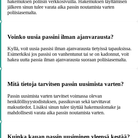
hakemuksen poliisin verkkosivuilla. Hakemuksen täyttämisen
jälkeen sinun tulee varata aika passin noutamista varten
poliisiasemalta.
Voinko uusia passini ilman ajanvarausta?
Kyllä, voit uusia passisi ilman ajanvarausta tietyissä tapauksissa.
Esimerkiksi jos passisi on vanhentunut tai se on kadonnut, voit
hakea uutta passia ilman ajanvarausta suoraan poliisiasemalta.
Mitä tietoja tarvitsen passin uusimista varten?
Passin uusimista varten tarvitset voimassa olevan
henkilöllisyystodistuksen, passikuvan sekä tarvittavat
maksutiedot. Lisäksi sinun tulee täyttää hakemuslomake ja
mahdollisesti varata aika passin noutamista varten.
Kuinka kauan passin uusiminen yleensä kestää?