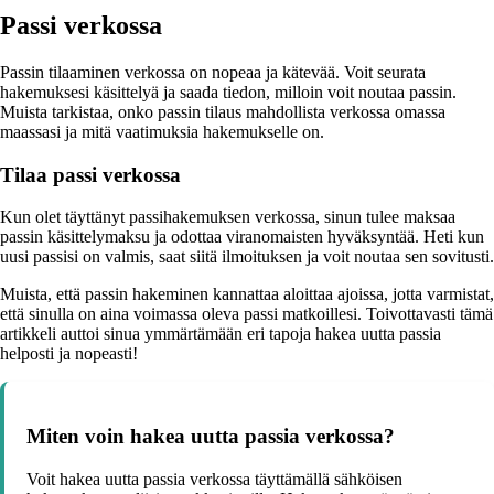
Passi verkossa
Passin tilaaminen verkossa on nopeaa ja kätevää. Voit seurata
hakemuksesi käsittelyä ja saada tiedon, milloin voit noutaa passin.
Muista tarkistaa, onko passin tilaus mahdollista verkossa omassa
maassasi ja mitä vaatimuksia hakemukselle on.
Tilaa passi verkossa
Kun olet täyttänyt passihakemuksen verkossa, sinun tulee maksaa
passin käsittelymaksu ja odottaa viranomaisten hyväksyntää. Heti kun
uusi passisi on valmis, saat siitä ilmoituksen ja voit noutaa sen sovitusti.
Muista, että passin hakeminen kannattaa aloittaa ajoissa, jotta varmistat,
että sinulla on aina voimassa oleva passi matkoillesi. Toivottavasti tämä
artikkeli auttoi sinua ymmärtämään eri tapoja hakea uutta passia
helposti ja nopeasti!
Miten voin hakea uutta passia verkossa?
Voit hakea uutta passia verkossa täyttämällä sähköisen