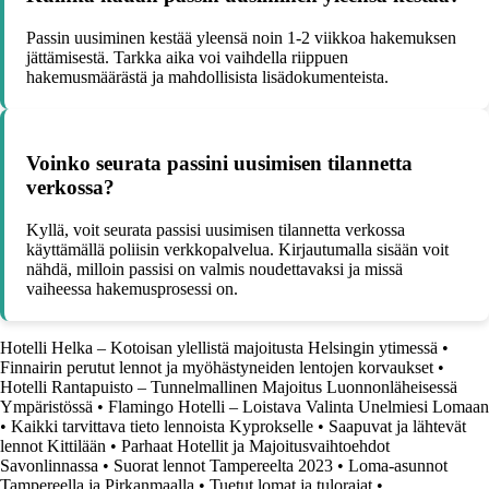
Passin uusiminen kestää yleensä noin 1-2 viikkoa hakemuksen
jättämisestä. Tarkka aika voi vaihdella riippuen
hakemusmäärästä ja mahdollisista lisädokumenteista.
Voinko seurata passini uusimisen tilannetta
verkossa?
Kyllä, voit seurata passisi uusimisen tilannetta verkossa
käyttämällä poliisin verkkopalvelua. Kirjautumalla sisään voit
nähdä, milloin passisi on valmis noudettavaksi ja missä
vaiheessa hakemusprosessi on.
Hotelli Helka – Kotoisan ylellistä majoitusta Helsingin ytimessä
•
Finnairin perutut lennot ja myöhästyneiden lentojen korvaukset
•
Hotelli Rantapuisto – Tunnelmallinen Majoitus Luonnonläheisessä
Ympäristössä
•
Flamingo Hotelli – Loistava Valinta Unelmiesi Lomaan
•
Kaikki tarvittava tieto lennoista Kyprokselle
•
Saapuvat ja lähtevät
lennot Kittilään
•
Parhaat Hotellit ja Majoitusvaihtoehdot
Savonlinnassa
•
Suorat lennot Tampereelta 2023
•
Loma-asunnot
Tampereella ja Pirkanmaalla
•
Tuetut lomat ja tulorajat
•