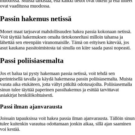
muodossa. Muista tarkistaa, että kaikki tiedot ovat oikein ja että liitteet
ovat vaaditussa muodossa.
Passin hakemus netissä
Monet maat tarjoavat mahdollisuuden hakea passia kokonaan netissä.
Voit täyttää hakemuksen omalta tietokoneeltasi milloin tahansa ja
lähettää sen eteenpäin viranomaisille. Tämä on erityisen kätevää, jos
asut kaukana passitoimistosta tai sinulla on kiire saada passi nopeasti.
Passi poliisiasemalta
Jos et halua tai pysty hakemaan passia netissä, voit tehdä sen
perinteisellä tavalla ja käydä hakemassa passin poliisiasemalta. Muista
varata aika etukäteen, jotta vältyt pitkiltä odotusajoilta. Poliisiasemalla
sinun tulee täyttää paperinen passihakemus ja esittää tarvittavat
asiakirjat henkilökohtaisesti.
Passi ilman ajanvarausta
Joissain tapauksissa voit hakea passia ilman ajanvarausta. Tällöin sinun
tulee kuitenkin varautua odottamaan jonkin aikaa, sillä ajan saaminen
voi kestää.