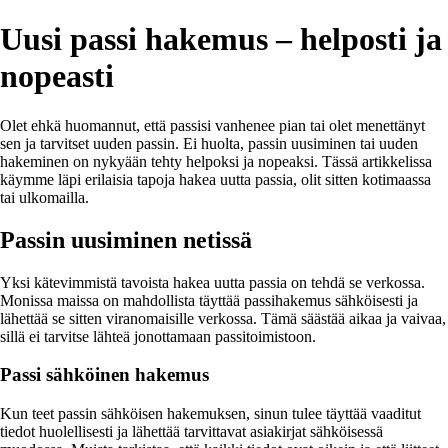
Uusi passi hakemus – helposti ja
nopeasti
Olet ehkä huomannut, että passisi vanhenee pian tai olet menettänyt
sen ja tarvitset uuden passin. Ei huolta, passin uusiminen tai uuden
hakeminen on nykyään tehty helpoksi ja nopeaksi. Tässä artikkelissa
käymme läpi erilaisia tapoja hakea uutta passia, olit sitten kotimaassa
tai ulkomailla.
Passin uusiminen netissä
Yksi kätevimmistä tavoista hakea uutta passia on tehdä se verkossa.
Monissa maissa on mahdollista täyttää passihakemus sähköisesti ja
lähettää se sitten viranomaisille verkossa. Tämä säästää aikaa ja vaivaa,
sillä ei tarvitse lähteä jonottamaan passitoimistoon.
Passi sähköinen hakemus
Kun teet passin sähköisen hakemuksen, sinun tulee täyttää vaaditut
tiedot huolellisesti ja lähettää tarvittavat asiakirjat sähköisessä