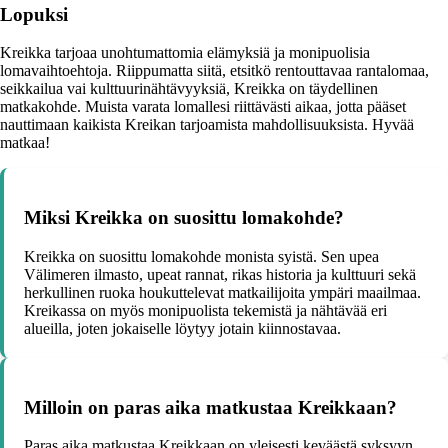
Lopuksi
Kreikka tarjoaa unohtumattomia elämyksiä ja monipuolisia
lomavaihtoehtoja. Riippumatta siitä, etsitkö rentouttavaa rantalomaa,
seikkailua vai kulttuurinähtävyyksiä, Kreikka on täydellinen
matkakohde. Muista varata lomallesi riittävästi aikaa, jotta pääset
nauttimaan kaikista Kreikan tarjoamista mahdollisuuksista. Hyvää
matkaa!
Miksi Kreikka on suosittu lomakohde?
Kreikka on suosittu lomakohde monista syistä. Sen upea
Välimeren ilmasto, upeat rannat, rikas historia ja kulttuuri sekä
herkullinen ruoka houkuttelevat matkailijoita ympäri maailmaa.
Kreikassa on myös monipuolista tekemistä ja nähtävää eri
alueilla, joten jokaiselle löytyy jotain kiinnostavaa.
Milloin on paras aika matkustaa Kreikkaan?
Paras aika matkustaa Kreikkaan on yleisesti keväästä syksyyn,