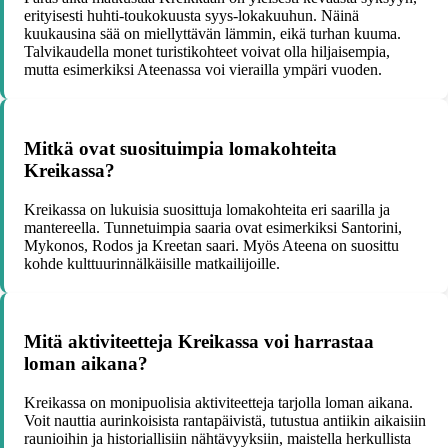
erityisesti huhti-toukokuusta syys-lokakuuhun. Näinä
kuukausina sää on miellyttävän lämmin, eikä turhan kuuma.
Talvikaudella monet turistikohteet voivat olla hiljaisempia,
mutta esimerkiksi Ateenassa voi vierailla ympäri vuoden.
Mitkä ovat suosituimpia lomakohteita
Kreikassa?
Kreikassa on lukuisia suosittuja lomakohteita eri saarilla ja
mantereella. Tunnetuimpia saaria ovat esimerkiksi Santorini,
Mykonos, Rodos ja Kreetan saari. Myös Ateena on suosittu
kohde kulttuurinnälkäisille matkailijoille.
Mitä aktiviteetteja Kreikassa voi harrastaa
loman aikana?
Kreikassa on monipuolisia aktiviteetteja tarjolla loman aikana.
Voit nauttia aurinkoisista rantapäivistä, tutustua antiikin aikaisiin
raunioihin ja historiallisiin nähtävyyksiin, maistella herkullista