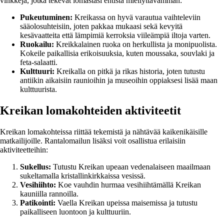
vinkkejä, jotka tekevät lomastasi entistä miellyttävämmän:
Pukeutuminen:
Kreikassa on hyvä varautua vaihteleviin
sääolosuhteisiin, joten pakkaa mukaasi sekä kevyitä
kesävaatteita että lämpimiä kerroksia viileämpiä iltoja varten.
Ruokailu:
Kreikkalainen ruoka on herkullista ja monipuolista.
Kokeile paikallisia erikoisuuksia, kuten moussaka, souvlaki ja
feta-salaatti.
Kulttuuri:
Kreikalla on pitkä ja rikas historia, joten tutustu
antiikin aikaisiin raunioihin ja museoihin oppiaksesi lisää maan
kulttuurista.
Kreikan lomakohteiden aktiviteetit
Kreikan lomakohteissa riittää tekemistä ja nähtävää kaikenikäisille
matkailijoille. Rantalomailun lisäksi voit osallistua erilaisiin
aktiviteetteihin:
Sukellus:
Tutustu Kreikan upeaan vedenalaiseen maailmaan
sukeltamalla kristallinkirkkaissa vesissä.
Vesihiihto:
Koe vauhdin hurmaa vesihiihtämällä Kreikan
kauniilla rannoilla.
Patikointi:
Vaella Kreikan upeissa maisemissa ja tutustu
paikalliseen luontoon ja kulttuuriin.