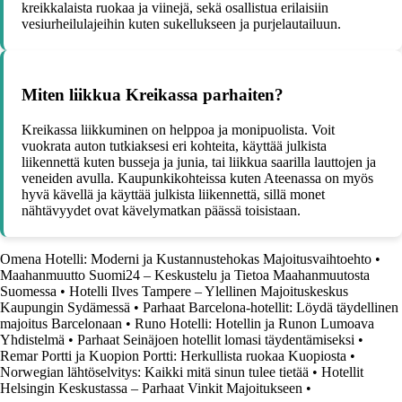
kreikkalaista ruokaa ja viinejä, sekä osallistua erilaisiin
vesiurheilulajeihin kuten sukellukseen ja purjelautailuun.
Miten liikkua Kreikassa parhaiten?
Kreikassa liikkuminen on helppoa ja monipuolista. Voit
vuokrata auton tutkiaksesi eri kohteita, käyttää julkista
liikennettä kuten busseja ja junia, tai liikkua saarilla lauttojen ja
veneiden avulla. Kaupunkikohteissa kuten Ateenassa on myös
hyvä kävellä ja käyttää julkista liikennettä, sillä monet
nähtävyydet ovat kävelymatkan päässä toisistaan.
Omena Hotelli: Moderni ja Kustannustehokas Majoitusvaihtoehto
•
Maahanmuutto Suomi24 – Keskustelu ja Tietoa Maahanmuutosta
Suomessa
•
Hotelli Ilves Tampere – Ylellinen Majoituskeskus
Kaupungin Sydämessä
•
Parhaat Barcelona-hotellit: Löydä täydellinen
majoitus Barcelonaan
•
Runo Hotelli: Hotellin ja Runon Lumoava
Yhdistelmä
•
Parhaat Seinäjoen hotellit lomasi täydentämiseksi
•
Remar Portti ja Kuopion Portti: Herkullista ruokaa Kuopiosta
•
Norwegian lähtöselvitys: Kaikki mitä sinun tulee tietää
•
Hotellit
Helsingin Keskustassa – Parhaat Vinkit Majoitukseen
•