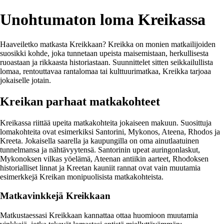
Unohtumaton loma Kreikassa
Haaveiletko matkasta Kreikkaan? Kreikka on monien matkailijoiden
suosikki kohde, joka tunnetaan upeista maisemistaan, herkullisesta
ruoastaan ja rikkaasta historiastaan. Suunnittelet sitten seikkailullista
lomaa, rentouttavaa rantalomaa tai kulttuurimatkaa, Kreikka tarjoaa
jokaiselle jotain.
Kreikan parhaat matkakohteet
Kreikassa riittää upeita matkakohteita jokaiseen makuun. Suosittuja
lomakohteita ovat esimerkiksi Santorini, Mykonos, Ateena, Rhodos ja
Kreeta. Jokaisella saarella ja kaupungilla on oma ainutlaatuinen
tunnelmansa ja nähtävyytensä. Santorinin upeat auringonlaskut,
Mykonoksen vilkas yöelämä, Ateenan antiikin aarteet, Rhodoksen
historialliset linnat ja Kreetan kauniit rannat ovat vain muutamia
esimerkkejä Kreikan monipuolisista matkakohteista.
Matkavinkkejä Kreikkaan
Matkustaessasi Kreikkaan kannattaa ottaa huomioon muutamia