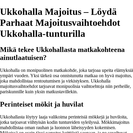
Ukkohalla Majoitus – Löydä
Parhaat Majoitusvaihtoehdot
Ukkohalla-tunturilla
Mikä tekee Ukkohallasta matkakohteena
ainutlaatuisen?
Ukkohalla on monipuolinen matkakohde, joka tarjoaa upeita elämyksiä
ympäri vuoden. Yksi tärkeä osa onnistunutta matkaa on hyvä majoitus,
joka mahdollistaa rentoutumisen ja virkistyksen. Ukkohalla
majoitusvaihtoehdot tarjoavat monipuolisia vaihtoehtoja niin perheille,
pariskunnille kuin yksin matkustavillekin.
Perinteiset mökit ja huvilat
Ukkohallasta löytyy laaja valikoima perinteisiä mökkejä ja huviloita,
jotka tarjoavat viihtyisän kodin tuntureiden syleilyssä. Mökkimajoitus
mahdollistaa oman rauhan ja luonnon läheisyyden kokemisen.
Mökeissä on usein täysi varustus keittiöstä saunaan, ja ne soveltuvat