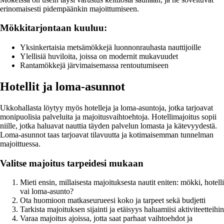
erinomaisesti pidempäänkin majoittumiseen.
Mökkitarjontaan kuuluu:
Yksinkertaisia metsämökkejä luonnonrauhasta nauttijoille
Ylellisiä huviloita, joissa on modernit mukavuudet
Rantamökkejä järvimaisemassa rentoutumiseen
Hotellit ja loma-asunnot
Ukkohallasta löytyy myös hotelleja ja loma-asuntoja, jotka tarjoavat
monipuolisia palveluita ja majoitusvaihtoehtoja. Hotellimajoitus sopii
niille, jotka haluavat nauttia täyden palvelun lomasta ja kätevyydestä.
Loma-asunnot taas tarjoavat tilavuutta ja kotimaisemman tunnelman
majoittuessa.
Valitse majoitus tarpeidesi mukaan
Mieti ensin, millaisesta majoituksesta nautit eniten: mökki, hotelli
vai loma-asunto?
Ota huomioon matkaseurueesi koko ja tarpeet sekä budjetti
Tarkista majoituksen sijainti ja etäisyys haluamiisi aktiviteetteihin
Varaa majoitus ajoissa, jotta saat parhaat vaihtoehdot ja