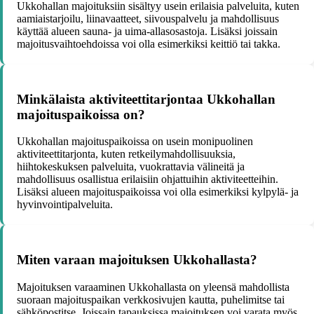
Ukkohallan majoituksiin sisältyy usein erilaisia palveluita, kuten
aamiaistarjoilu, liinavaatteet, siivouspalvelu ja mahdollisuus
käyttää alueen sauna- ja uima-allasosastoja. Lisäksi joissain
majoitusvaihtoehdoissa voi olla esimerkiksi keittiö tai takka.
Minkälaista aktiviteettitarjontaa Ukkohallan
majoituspaikoissa on?
Ukkohallan majoituspaikoissa on usein monipuolinen
aktiviteettitarjonta, kuten retkeilymahdollisuuksia,
hiihtokeskuksen palveluita, vuokrattavia välineitä ja
mahdollisuus osallistua erilaisiin ohjattuihin aktiviteetteihin.
Lisäksi alueen majoituspaikoissa voi olla esimerkiksi kylpylä- ja
hyvinvointipalveluita.
Miten varaan majoituksen Ukkohallasta?
Majoituksen varaaminen Ukkohallasta on yleensä mahdollista
suoraan majoituspaikan verkkosivujen kautta, puhelimitse tai
sähköpostitse. Joissain tapauksissa majoituksen voi varata myös