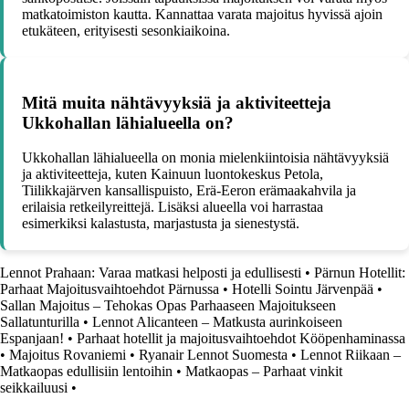
matkatoimiston kautta. Kannattaa varata majoitus hyvissä ajoin
etukäteen, erityisesti sesonkiaikoina.
Mitä muita nähtävyyksiä ja aktiviteetteja
Ukkohallan lähialueella on?
Ukkohallan lähialueella on monia mielenkiintoisia nähtävyyksiä
ja aktiviteetteja, kuten Kainuun luontokeskus Petola,
Tiilikkajärven kansallispuisto, Erä-Eeron erämaakahvila ja
erilaisia retkeilyreittejä. Lisäksi alueella voi harrastaa
esimerkiksi kalastusta, marjastusta ja sienestystä.
Lennot Prahaan: Varaa matkasi helposti ja edullisesti
•
Pärnun Hotellit:
Parhaat Majoitusvaihtoehdot Pärnussa
•
Hotelli Sointu Järvenpää
•
Sallan Majoitus – Tehokas Opas Parhaaseen Majoitukseen
Sallatunturilla
•
Lennot Alicanteen – Matkusta aurinkoiseen
Espanjaan!
•
Parhaat hotellit ja majoitusvaihtoehdot Kööpenhaminassa
•
Majoitus Rovaniemi
•
Ryanair Lennot Suomesta
•
Lennot Riikaan –
Matkaopas edullisiin lentoihin
•
Matkaopas – Parhaat vinkit
seikkailuusi
•