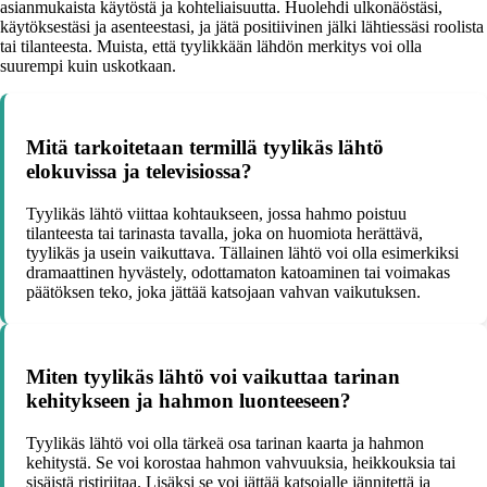
asianmukaista käytöstä ja kohteliaisuutta. Huolehdi ulkonäöstäsi,
käytöksestäsi ja asenteestasi, ja jätä positiivinen jälki lähtiessäsi roolista
tai tilanteesta. Muista, että tyylikkään lähdön merkitys voi olla
suurempi kuin uskotkaan.
Mitä tarkoitetaan termillä tyylikäs lähtö
elokuvissa ja televisiossa?
Tyylikäs lähtö viittaa kohtaukseen, jossa hahmo poistuu
tilanteesta tai tarinasta tavalla, joka on huomiota herättävä,
tyylikäs ja usein vaikuttava. Tällainen lähtö voi olla esimerkiksi
dramaattinen hyvästely, odottamaton katoaminen tai voimakas
päätöksen teko, joka jättää katsojaan vahvan vaikutuksen.
Miten tyylikäs lähtö voi vaikuttaa tarinan
kehitykseen ja hahmon luonteeseen?
Tyylikäs lähtö voi olla tärkeä osa tarinan kaarta ja hahmon
kehitystä. Se voi korostaa hahmon vahvuuksia, heikkouksia tai
sisäistä ristiriitaa. Lisäksi se voi jättää katsojalle jännitettä ja