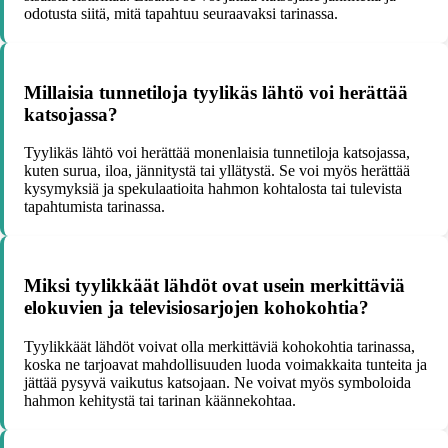
odotusta siitä, mitä tapahtuu seuraavaksi tarinassa.
Millaisia tunnetiloja tyylikäs lähtö voi herättää
katsojassa?
Tyylikäs lähtö voi herättää monenlaisia tunnetiloja katsojassa,
kuten surua, iloa, jännitystä tai yllätystä. Se voi myös herättää
kysymyksiä ja spekulaatioita hahmon kohtalosta tai tulevista
tapahtumista tarinassa.
Miksi tyylikkäät lähdöt ovat usein merkittäviä
elokuvien ja televisiosarjojen kohokohtia?
Tyylikkäät lähdöt voivat olla merkittäviä kohokohtia tarinassa,
koska ne tarjoavat mahdollisuuden luoda voimakkaita tunteita ja
jättää pysyvä vaikutus katsojaan. Ne voivat myös symboloida
hahmon kehitystä tai tarinan käännekohtaa.