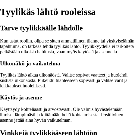
Tyylikäs lähtö rooleissa
Tarve tyylikkäälle lähdölle
Kun astut rooliin, olipa se sitten ammatillinen tilanne tai yksityiselämän
tapahtuma, on tärkeää tehdä tyylikäs lähtö. Tyylikkyydellä ei tarkoiteta
pelkästään ulkoista habitusta, vaan myös käytöstä ja asennetta.
Ulkonäkö ja vaikutelma
Tyylikäs lähtö alkaa ulkonäöstä. Valitse sopivat vaatteet ja huolehdi
siististä ulkonäöstä. Pukeudu tilanteeseen sopivasti ja valitse värit ja
leikkaukset huolellisesti.
Käytös ja asenne
Käyttäydy kohteliaasti ja arvostavasti. Ole valmis hyvästelemään
ihmiset lämpimästi ja kiittämään heitä kohtaamisesta. Positiivinen
asenne jättää aina hyvän vaikutelman.
Vinkkejä tyylikkääseen lähtöön