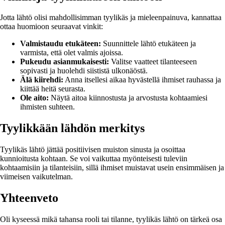
Jotta lähtö olisi mahdollisimman tyylikäs ja mieleenpainuva, kannattaa
ottaa huomioon seuraavat vinkit:
Valmistaudu etukäteen:
Suunnittele lähtö etukäteen ja
varmista, että olet valmis ajoissa.
Pukeudu asianmukaisesti:
Valitse vaatteet tilanteeseen
sopivasti ja huolehdi siististä ulkonäöstä.
Älä kiirehdi:
Anna itsellesi aikaa hyvästellä ihmiset rauhassa ja
kiittää heitä seurasta.
Ole aito:
Näytä aitoa kiinnostusta ja arvostusta kohtaamiesi
ihmisten suhteen.
Tyylikkään lähdön merkitys
Tyylikäs lähtö jättää positiivisen muiston sinusta ja osoittaa
kunnioitusta kohtaan. Se voi vaikuttaa myönteisesti tuleviin
kohtaamisiin ja tilanteisiin, sillä ihmiset muistavat usein ensimmäisen ja
viimeisen vaikutelman.
Yhteenveto
Oli kyseessä mikä tahansa rooli tai tilanne, tyylikäs lähtö on tärkeä osa