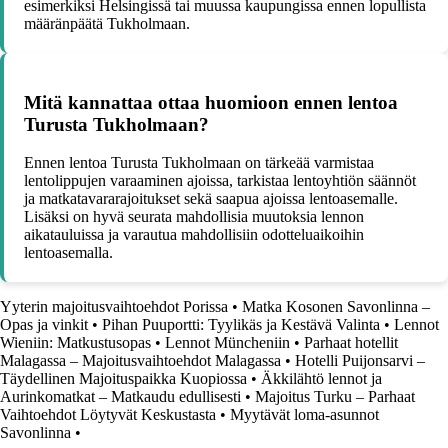
esimerkiksi Helsingissä tai muussa kaupungissa ennen lopullista
määränpäätä Tukholmaan.
Mitä kannattaa ottaa huomioon ennen lentoa
Turusta Tukholmaan?
Ennen lentoa Turusta Tukholmaan on tärkeää varmistaa
lentolippujen varaaminen ajoissa, tarkistaa lentoyhtiön säännöt
ja matkatavararajoitukset sekä saapua ajoissa lentoasemalle.
Lisäksi on hyvä seurata mahdollisia muutoksia lennon
aikatauluissa ja varautua mahdollisiin odotteluaikoihin
lentoasemalla.
Yyterin majoitusvaihtoehdot Porissa
•
Matka Kosonen Savonlinna –
Opas ja vinkit
•
Pihan Puuportti: Tyylikäs ja Kestävä Valinta
•
Lennot
Wieniin: Matkustusopas
•
Lennot Müncheniin
•
Parhaat hotellit
Malagassa – Majoitusvaihtoehdot Malagassa
•
Hotelli Puijonsarvi –
Täydellinen Majoituspaikka Kuopiossa
•
Äkkilähtö lennot ja
Aurinkomatkat – Matkaudu edullisesti
•
Majoitus Turku – Parhaat
Vaihtoehdot Löytyvät Keskustasta
•
Myytävät loma-asunnot
Savonlinna
•