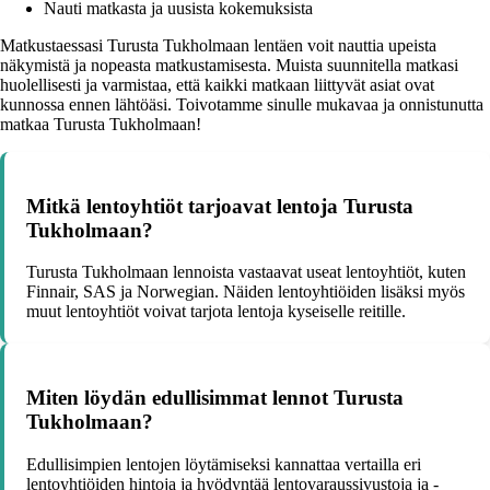
Nauti matkasta ja uusista kokemuksista
Matkustaessasi Turusta Tukholmaan lentäen voit nauttia upeista
näkymistä ja nopeasta matkustamisesta. Muista suunnitella matkasi
huolellisesti ja varmistaa, että kaikki matkaan liittyvät asiat ovat
kunnossa ennen lähtöäsi. Toivotamme sinulle mukavaa ja onnistunutta
matkaa Turusta Tukholmaan!
Mitkä lentoyhtiöt tarjoavat lentoja Turusta
Tukholmaan?
Turusta Tukholmaan lennoista vastaavat useat lentoyhtiöt, kuten
Finnair, SAS ja Norwegian. Näiden lentoyhtiöiden lisäksi myös
muut lentoyhtiöt voivat tarjota lentoja kyseiselle reitille.
Miten löydän edullisimmat lennot Turusta
Tukholmaan?
Edullisimpien lentojen löytämiseksi kannattaa vertailla eri
lentoyhtiöiden hintoja ja hyödyntää lentovaraussivustoja ja -