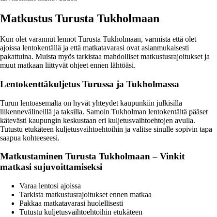
Matkustus Turusta Tukholmaan
Kun olet varannut lennot Turusta Tukholmaan, varmista että olet
ajoissa lentokentällä ja että matkatavarasi ovat asianmukaisesti
pakattuina. Muista myös tarkistaa mahdolliset matkustusrajoitukset ja
muut matkaan liittyvät ohjeet ennen lähtöäsi.
Lentokenttäkuljetus Turussa ja Tukholmassa
Turun lentoasemalta on hyvät yhteydet kaupunkiin julkisilla
liikennevälineillä ja taksilla. Samoin Tukholman lentokentältä pääset
kätevästi kaupungin keskustaan eri kuljetusvaihtoehtojen avulla.
Tutustu etukäteen kuljetusvaihtoehtoihin ja valitse sinulle sopivin tapa
saapua kohteeseesi.
Matkustaminen Turusta Tukholmaan – Vinkit
matkasi sujuvoittamiseksi
Varaa lentosi ajoissa
Tarkista matkustusrajoitukset ennen matkaa
Pakkaa matkatavarasi huolellisesti
Tutustu kuljetusvaihtoehtoihin etukäteen