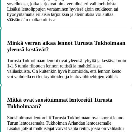
sovelluksia, jotka tarjoavat hintavertailua eri vaihtoehdoista.
Lisäksi lentolippujen varaaminen hyvissä ajoin etukäteen tai
hyödyntämällä erilaisia tarjouksia ja alennuksia voi auttaa
säästämään matkakuluissa.
Minkä verran aikaa lennot Turusta Tukholmaan
yleensä kestävät?
Turusta Tukholmaan lennot ovat yleensä lyhyitä ja kestävät noin
1-1,5 tuntia riippuen lennon reitistä ja mahdollisista
välilaskuista. On kuitenkin hyvä huomioida, että lennon kesto
voi vaihdella eri lentoyhtiöiden ja lentovaihtoehtojen välillä.
Mitkä ovat suosituimmat lentoreitit Turusta
Tukholmaan?
Suosituimmat lentoreitit Turusta Tukholmaan ovat suorat lennot
Turun lentoasemalta Tukholman Arlandan lentoasemalle.
Lisäksi jotkut matkustajat voivat valita reitin, jossa on välilasku