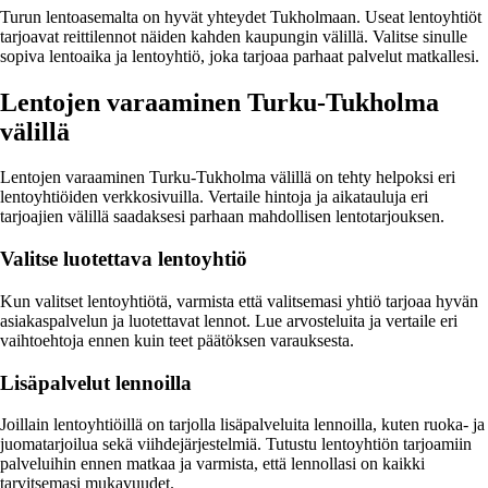
Turun lentoasemalta on hyvät yhteydet Tukholmaan. Useat lentoyhtiöt
tarjoavat reittilennot näiden kahden kaupungin välillä. Valitse sinulle
sopiva lentoaika ja lentoyhtiö, joka tarjoaa parhaat palvelut matkallesi.
Lentojen varaaminen Turku-Tukholma
välillä
Lentojen varaaminen Turku-Tukholma välillä on tehty helpoksi eri
lentoyhtiöiden verkkosivuilla. Vertaile hintoja ja aikatauluja eri
tarjoajien välillä saadaksesi parhaan mahdollisen lentotarjouksen.
Valitse luotettava lentoyhtiö
Kun valitset lentoyhtiötä, varmista että valitsemasi yhtiö tarjoaa hyvän
asiakaspalvelun ja luotettavat lennot. Lue arvosteluita ja vertaile eri
vaihtoehtoja ennen kuin teet päätöksen varauksesta.
Lisäpalvelut lennoilla
Joillain lentoyhtiöillä on tarjolla lisäpalveluita lennoilla, kuten ruoka- ja
juomatarjoilua sekä viihdejärjestelmiä. Tutustu lentoyhtiön tarjoamiin
palveluihin ennen matkaa ja varmista, että lennollasi on kaikki
tarvitsemasi mukavuudet.