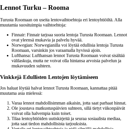
Lennot Turku – Rooma
Turusta Roomaan on useita lentovaihtoehtoja eri lentoyhtiöiltä. Alla
muutamia suosituimpia vaihtoehtoja:
Finnair: Finnair tarjoaa suoria lentoja Turusta Roomaan. Lennot
ovat yleensä mukavia ja palvelu hyvää.
Norwegian: Norwegianilla voi löytää edullisia lentoja Turusta
Roomaan, varsinkin jos varaamalla hyvissä ajoin.
Lufthansa: Lufthansan lennot Turusta Roomaan voivat sisältää
välilaskuja, mutta ne voivat olla hintansa arvoisia palvelun ja
mukavuuden suhteen.
Vinkkejä Edullisten Lentojen löytämiseen
Jos haluat löytää halvat lennot Turusta Roomaan, kannattaa pitää
muutama asia mielessä:
Varaa lennot mahdollisimman aikaisin, jotta saat parhaat hinnat.
Ole joustava matkustuspäivien suhteen, sillä tietyt viikonpäivät
voivat olla halvempia kuin toiset.
Tilaa lentoyhtiöiden uutiskirjeitä ja seuraa sosiaalista mediaa,
jotta saat tiedon mahdollisista tarjouksista.
Vertaile eri lentovaihtoehtoja ja pidä silmällä mahdollisia