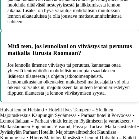
huolehtia riittävästä nesteytyksestä ja liikkumisesta lennon
aikana. Lisäksi on hyvä varautua mahdollisiin muutoksiin
lennon aikatauluissa ja olla joustava matkasuunnitelmiensa
suhteen.
Mitä teen, jos lennollani on viivästys tai peruutus
matkalla Turusta Roomaan?
Jos lennolla ilmenee viivästys tai peruutus, kannattaa ottaa
yhteyttä lentoyhtiöön mahdollisimman pian saadakseen
lisätietoa tilanteesta ja ohjeita jatkotoimenpiteistä.
Lentomatkustajan oikeuksien mukaisesti matkustajalla voi olla
oikeus korvauksiin, majoitukseen tai uuteen lennonjärjestelyyn
riippuen tilanteesta ja lennon viivästymisen syystä.
Halvat lennot Helsinki
•
Hotelli Ilves Tampere – Ylellinen
Majoituskeskus Kaupungin Sydämessä
•
Parhaat hotellit Porvoossa
•
Lennot Italiaan – Parhaat vinkit lentojen löytämiseen ja varaukseen
•
Matkustaminen Englantiin: Viisumit, Passi ja Tärkeät Matkustustiedot
•
Jyväskylän Parhaat Hotellit: Majoitusvaihtoehdot Kauniissa
Kaupungissa
•
Himos Majoitus Jämsässä
•
Lennot Dubaihin – Kaikki