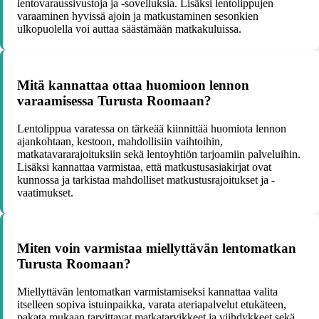
lentovaraussivustoja ja -sovelluksia. Lisäksi lentolippujen
varaaminen hyvissä ajoin ja matkustaminen sesonkien
ulkopuolella voi auttaa säästämään matkakuluissa.
Mitä kannattaa ottaa huomioon lennon
varaamisessa Turusta Roomaan?
Lentolippua varatessa on tärkeää kiinnittää huomiota lennon
ajankohtaan, kestoon, mahdollisiin vaihtoihin,
matkatavararajoituksiin sekä lentoyhtiön tarjoamiin palveluihin.
Lisäksi kannattaa varmistaa, että matkustusasiakirjat ovat
kunnossa ja tarkistaa mahdolliset matkustusrajoitukset ja -
vaatimukset.
Miten voin varmistaa miellyttävän lentomatkan
Turusta Roomaan?
Miellyttävän lentomatkan varmistamiseksi kannattaa valita
itselleen sopiva istuinpaikka, varata ateriapalvelut etukäteen,
pakata mukaan tarvittavat matkatarvikkeet ja viihdykkeet sekä