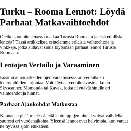
Turku – Rooma Lennot: Löydä
Parhaat Matkavaihtoehdot
Oletko suunnittelemassa matkaa Turusta Roomaan ja etsit edullisia
lentoja? Tässä artikkelissa esittelemme erilaisia vaihtoehtoja ja
vinkkejä, jotka auttavat sinua löytämään parhaat lennot Turusta
Roomaan.
Lentojen Vertailu ja Varaaminen
Ensimmäinen askel lentojen varaamisessa on vertailla eri
lentoyhtiöiden tarjontaa. Voit käyttää vertailusivustoja kuten
Skyscanner, Momondo tai Kayak, jotka näyttävät sinulle eri
vaihtoehdot ja hinnat.
Parhaat Ajankohdat Matkustaa
Kannattaa pitää mielessä, että lentolippujen hinnat voivat vaihdella
suuresti eri vuodenaikoina. Yleensä lennot ovat halvimpia, kun varaat
ne hyvissä ajoin etukäteen.