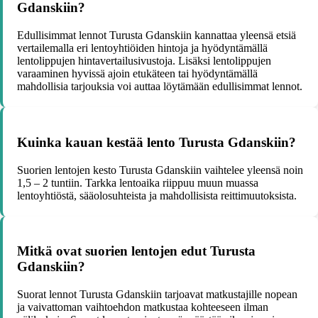
Gdanskiin?
Edullisimmat lennot Turusta Gdanskiin kannattaa yleensä etsiä
vertailemalla eri lentoyhtiöiden hintoja ja hyödyntämällä
lentolippujen hintavertailusivustoja. Lisäksi lentolippujen
varaaminen hyvissä ajoin etukäteen tai hyödyntämällä
mahdollisia tarjouksia voi auttaa löytämään edullisimmat lennot.
Kuinka kauan kestää lento Turusta Gdanskiin?
Suorien lentojen kesto Turusta Gdanskiin vaihtelee yleensä noin
1,5 – 2 tuntiin. Tarkka lentoaika riippuu muun muassa
lentoyhtiöstä, sääolosuhteista ja mahdollisista reittimuutoksista.
Mitkä ovat suorien lentojen edut Turusta
Gdanskiin?
Suorat lennot Turusta Gdanskiin tarjoavat matkustajille nopean
ja vaivattoman vaihtoehdon matkustaa kohteeseen ilman