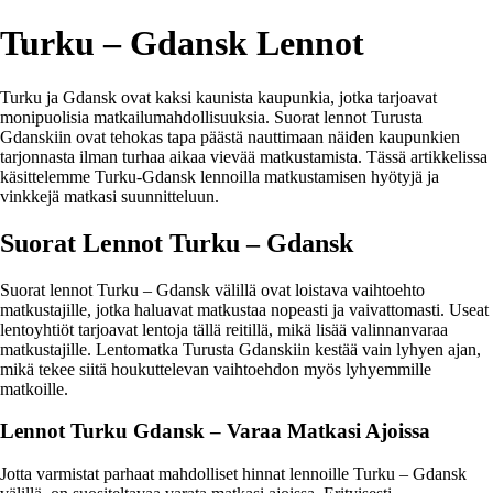
Turku – Gdansk Lennot
Turku ja Gdansk ovat kaksi kaunista kaupunkia, jotka tarjoavat
monipuolisia matkailumahdollisuuksia. Suorat lennot Turusta
Gdanskiin ovat tehokas tapa päästä nauttimaan näiden kaupunkien
tarjonnasta ilman turhaa aikaa vievää matkustamista. Tässä artikkelissa
käsittelemme Turku-Gdansk lennoilla matkustamisen hyötyjä ja
vinkkejä matkasi suunnitteluun.
Suorat Lennot Turku – Gdansk
Suorat lennot Turku – Gdansk välillä ovat loistava vaihtoehto
matkustajille, jotka haluavat matkustaa nopeasti ja vaivattomasti. Useat
lentoyhtiöt tarjoavat lentoja tällä reitillä, mikä lisää valinnanvaraa
matkustajille. Lentomatka Turusta Gdanskiin kestää vain lyhyen ajan,
mikä tekee siitä houkuttelevan vaihtoehdon myös lyhyemmille
matkoille.
Lennot Turku Gdansk – Varaa Matkasi Ajoissa
Jotta varmistat parhaat mahdolliset hinnat lennoille Turku – Gdansk