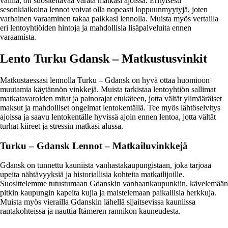
välillä, on suositeltavaa varata matkasi ajoissa. Erityisesti
sesonkiaikoina lennot voivat olla nopeasti loppuunmyytyjä, joten
varhainen varaaminen takaa paikkasi lennolla. Muista myös vertailla
eri lentoyhtiöiden hintoja ja mahdollisia lisäpalveluita ennen
varaamista.
Lento Turku Gdansk – Matkustusvinkit
Matkustaessasi lennolla Turku – Gdansk on hyvä ottaa huomioon
muutamia käytännön vinkkejä. Muista tarkistaa lentoyhtiön sallimat
matkatavaroiden mitat ja painorajat etukäteen, jotta vältät ylimääräiset
maksut ja mahdolliset ongelmat lentokentällä. Tee myös lähtöselvitys
ajoissa ja saavu lentokentälle hyvissä ajoin ennen lentoa, jotta vältät
turhat kiireet ja stressin matkasi alussa.
Turku – Gdansk Lennot – Matkailuvinkkejä
Gdansk on tunnettu kauniista vanhastakaupungistaan, joka tarjoaa
upeita nähtävyyksiä ja historiallisia kohteita matkailijoille.
Suosittelemme tutustumaan Gdanskin vanhaankaupunkiin, kävelemään
pitkin kaupungin kapeita kujia ja maistelemaan paikallisia herkkuja.
Muista myös vierailla Gdanskin lähellä sijaitsevissa kauniissa
rantakohteissa ja nauttia Itämeren rannikon kauneudesta.