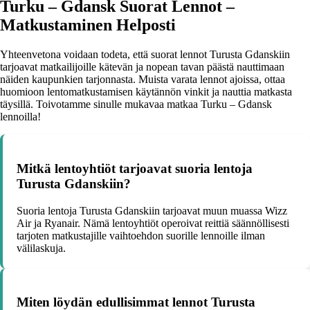
Turku – Gdansk Suorat Lennot –
Matkustaminen Helposti
Yhteenvetona voidaan todeta, että suorat lennot Turusta Gdanskiin
tarjoavat matkailijoille kätevän ja nopean tavan päästä nauttimaan
näiden kaupunkien tarjonnasta. Muista varata lennot ajoissa, ottaa
huomioon lentomatkustamisen käytännön vinkit ja nauttia matkasta
täysillä. Toivotamme sinulle mukavaa matkaa Turku – Gdansk
lennoilla!
Mitkä lentoyhtiöt tarjoavat suoria lentoja
Turusta Gdanskiin?
Suoria lentoja Turusta Gdanskiin tarjoavat muun muassa Wizz
Air ja Ryanair. Nämä lentoyhtiöt operoivat reittiä säännöllisesti
tarjoten matkustajille vaihtoehdon suorille lennoille ilman
välilaskuja.
Miten löydän edullisimmat lennot Turusta