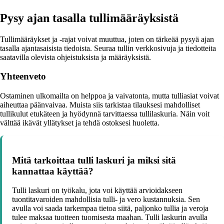
Pysy ajan tasalla tullimääräyksistä
Tullimääräykset ja -rajat voivat muuttua, joten on tärkeää pysyä ajan
tasalla ajantasaisista tiedoista. Seuraa tullin verkkosivuja ja tiedotteita
saatavilla olevista ohjeistuksista ja määräyksistä.
Yhteenveto
Ostaminen ulkomailta on helppoa ja vaivatonta, mutta tulliasiat voivat
aiheuttaa päänvaivaa. Muista siis tarkistaa tilauksesi mahdolliset
tullikulut etukäteen ja hyödynnä tarvittaessa tullilaskuria. Näin voit
välttää ikävät yllätykset ja tehdä ostoksesi huoletta.
Mitä tarkoittaa tulli laskuri ja miksi sitä
kannattaa käyttää?
Tulli laskuri on työkalu, jota voi käyttää arvioidakseen
tuontitavaroiden mahdollisia tulli- ja vero kustannuksia. Sen
avulla voi saada tarkempaa tietoa siitä, paljonko tullia ja veroja
tulee maksaa tuotteen tuomisesta maahan. Tulli laskurin avulla