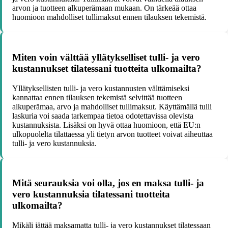
arvon ja tuotteen alkuperämaan mukaan. On tärkeää ottaa
huomioon mahdolliset tullimaksut ennen tilauksen tekemistä.
Miten voin välttää yllätykselliset tulli- ja vero
kustannukset tilatessani tuotteita ulkomailta?
Yllätyksellisten tulli- ja vero kustannusten välttämiseksi
kannattaa ennen tilauksen tekemistä selvittää tuotteen
alkuperämaa, arvo ja mahdolliset tullimaksut. Käyttämällä tulli
laskuria voi saada tarkempaa tietoa odotettavissa olevista
kustannuksista. Lisäksi on hyvä ottaa huomioon, että EU:n
ulkopuolelta tilattaessa yli tietyn arvon tuotteet voivat aiheuttaa
tulli- ja vero kustannuksia.
Mitä seurauksia voi olla, jos en maksa tulli- ja
vero kustannuksia tilatessani tuotteita
ulkomailta?
Mikäli jättää maksamatta tulli- ja vero kustannukset tilatessaan