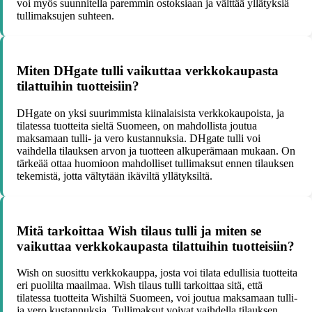
voi myös suunnitella paremmin ostoksiaan ja välttää yllätyksiä
tullimaksujen suhteen.
Miten DHgate tulli vaikuttaa verkkokaupasta
tilattuihin tuotteisiin?
DHgate on yksi suurimmista kiinalaisista verkkokaupoista, ja
tilatessa tuotteita sieltä Suomeen, on mahdollista joutua
maksamaan tulli- ja vero kustannuksia. DHgate tulli voi
vaihdella tilauksen arvon ja tuotteen alkuperämaan mukaan. On
tärkeää ottaa huomioon mahdolliset tullimaksut ennen tilauksen
tekemistä, jotta vältytään ikäviltä yllätyksiltä.
Mitä tarkoittaa Wish tilaus tulli ja miten se
vaikuttaa verkkokaupasta tilattuihin tuotteisiin?
Wish on suosittu verkkokauppa, josta voi tilata edullisia tuotteita
eri puolilta maailmaa. Wish tilaus tulli tarkoittaa sitä, että
tilatessa tuotteita Wishiltä Suomeen, voi joutua maksamaan tulli-
ja vero kustannuksia. Tullimaksut voivat vaihdella tilauksen