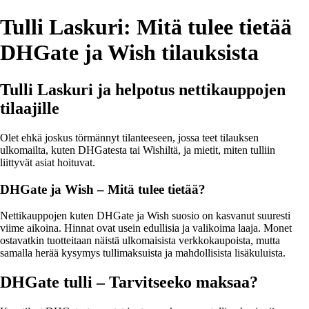
Tulli Laskuri: Mitä tulee tietää
DHGate ja Wish tilauksista
Tulli Laskuri ja helpotus nettikauppojen
tilaajille
Olet ehkä joskus törmännyt tilanteeseen, jossa teet tilauksen
ulkomailta, kuten DHGatesta tai Wishiltä, ja mietit, miten tulliin
liittyvät asiat hoituvat.
DHGate ja Wish – Mitä tulee tietää?
Nettikauppojen kuten DHGate ja Wish suosio on kasvanut suuresti
viime aikoina. Hinnat ovat usein edullisia ja valikoima laaja. Monet
ostavatkin tuotteitaan näistä ulkomaisista verkkokaupoista, mutta
samalla herää kysymys tullimaksuista ja mahdollisista lisäkuluista.
DHGate tulli – Tarvitseeko maksaa?