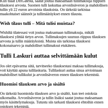
Kun tilaat DHGatesta, saatat joutua maksamaan tullimaksuja riippuen
tilauksesi arvosta. Suomen tulli laskuttaa arvonlisäveron ja mahdollisen
tullin yli 22 euron arvoisista tilauksista. On tärkeää tarkistaa
maakohtaiset säännöt ja tullimääräykset ennen tilausta.
Wish tilaus tulli – Mitä tulisi muistaa?
Wishiltä tilatessasi voit joutua maksamaan tullimaksuja, mikäli
tilauksesi ylittää tietyn arvon. Tullimaksujen suuruus riippuu tilauksen
arvosta ja tullin määräyksistä. Muista siis tarkistaa tilauksesi
kokonaisarvo ja mahdolliset tullimaksut etukäteen.
Tulli Laskuri auttaa selvittämään kulut
Jos olet epävarma siitä, tarvitseeko tilauksestasi maksaa tullimaksuja,
voit käyttää apuna tullilaskuria. Tullilaskuri auttaa sinua arvioimaan
mahdolliset tullikulut ja arvonlisäveron ennen tilauksen tekemistä.
Huomioi tilauksen arvo ja sisältö
On tärkeää huomioida tilauksen arvo ja sisältö, kun teet ostoksia
ulkomailta. Arvonlisäveron ja tullin lisäksi saatat joutua maksamaan
myös käsittelymaksuja. Tutustu siis tarkasti tilauksesi ehtoihin ennen
ostoksen tekemistä.