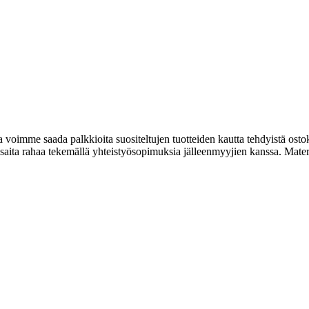
imme saada palkkioita suositeltujen tuotteiden kautta tehdyistä ostok
ta rahaa tekemällä yhteistyösopimuksia jälleenmyyjien kanssa. Materiaa