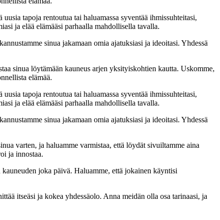
onnellista elämää.
sä uusia tapoja rentoutua tai haluamassa syventää ihmissuhteitasi,
iasi ja elää elämääsi parhaalla mahdollisella tavalla.
annustamme sinua jakamaan omia ajatuksiasi ja ideoitasi. Yhdessä
staa sinua löytämään kauneus arjen yksityiskohtien kautta. Uskomme,
onnellista elämää.
sä uusia tapoja rentoutua tai haluamassa syventää ihmissuhteitasi,
iasi ja elää elämääsi parhaalla mahdollisella tavalla.
annustamme sinua jakamaan omia ajatuksiasi ja ideoitasi. Yhdessä
 sinua varten, ja haluamme varmistaa, että löydät sivuiltamme aina
oi ja innostaa.
än kauneuden joka päivä. Haluamme, että jokainen käyntisi
ä itseäsi ja kokea yhdessäolo. Anna meidän olla osa tarinaasi, ja