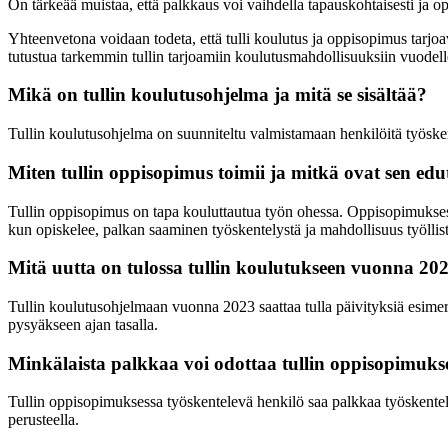
On tärkeää muistaa, että palkkaus voi vaihdella tapauskohtaisesti ja o
Yhteenvetona voidaan todeta, että tulli koulutus ja oppisopimus tarjoav
tutustua tarkemmin tullin tarjoamiin koulutusmahdollisuuksiin vuodel
Mikä on tullin koulutusohjelma ja mitä se sisältää?
Tullin koulutusohjelma on suunniteltu valmistamaan henkilöitä työskent
Miten tullin oppisopimus toimii ja mitkä ovat sen edu
Tullin oppisopimus on tapa kouluttautua työn ohessa. Oppisopimuksess
kun opiskelee, palkan saaminen työskentelystä ja mahdollisuus työllist
Mitä uutta on tulossa tullin koulutukseen vuonna 20
Tullin koulutusohjelmaan vuonna 2023 saattaa tulla päivityksiä esimerki
pysyäkseen ajan tasalla.
Minkälaista palkkaa voi odottaa tullin oppisopimukse
Tullin oppisopimuksessa työskentelevä henkilö saa palkkaa työskentel
perusteella.