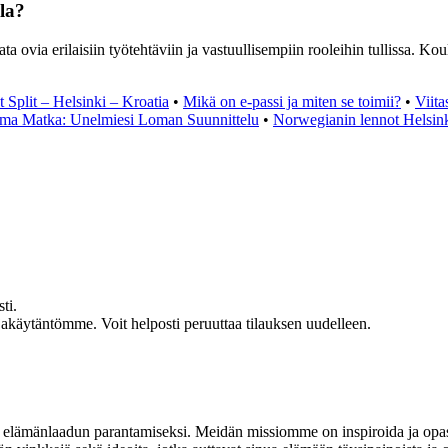
lla?
ata ovia erilaisiin työtehtäviin ja vastuullisempiin rooleihin tullissa. 
 Split – Helsinki – Kroatia
•
Mikä on e-passi ja miten se toimii?
•
Viita
ma Matka: Unelmiesi Loman Suunnittelu
•
Norwegianin lennot Helsinki
ti.
jakäytäntömme. Voit helposti peruuttaa tilauksen uudelleen.
et elämänlaadun parantamiseksi. Meidän missiomme on inspiroida ja opa