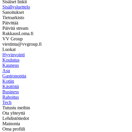
Sisäiset linkit
Sisällysluettelo
Sanoitukset
Tietoarkisto
Päivittää
Päivitä stream
RakkausLoma.fi
VV Group
viestinta@vvgroup.fi
Luokat
Hyvinvointi
Koulutus
Kauneus
Asu
Gastronomia
Kotiin
Käsitöitä
Business
Rahoitus
Tech
Tutustu meihin
Ota yhteyttä
Lehdistötiedot
Mainonta
Oma profiili