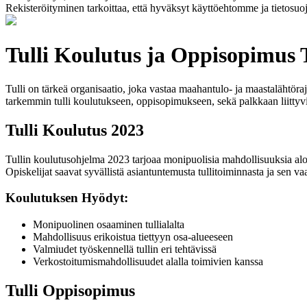
Rekisteröityminen tarkoittaa, että hyväksyt käyttöehtomme ja tietosuo
Tulli Koulutus ja Oppisopimus 
Tulli on tärkeä organisaatio, joka vastaa maahantulo- ja maastalähtöraj
tarkemmin tulli koulutukseen, oppisopimukseen, sekä palkkaan liittyv
Tulli Koulutus 2023
Tullin koulutusohjelma 2023 tarjoaa monipuolisia mahdollisuuksia aloitta
Opiskelijat saavat syvällistä asiantuntemusta tullitoiminnasta ja sen va
Koulutuksen Hyödyt:
Monipuolinen osaaminen tullialalta
Mahdollisuus erikoistua tiettyyn osa-alueeseen
Valmiudet työskennellä tullin eri tehtävissä
Verkostoitumismahdollisuudet alalla toimivien kanssa
Tulli Oppisopimus