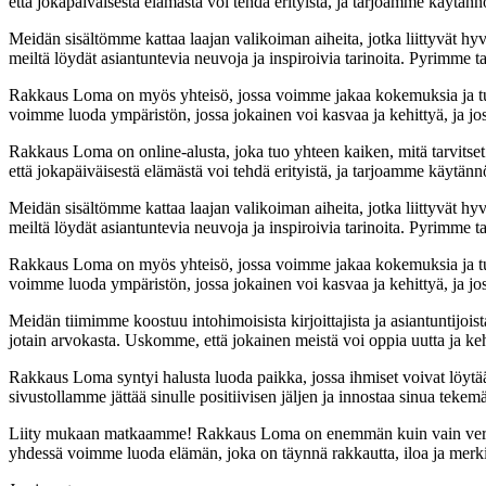
että jokapäiväisestä elämästä voi tehdä erityistä, ja tarjoamme käytänn
Meidän sisältömme kattaa laajan valikoiman aiheita, jotka liittyvät hyv
meiltä löydät asiantuntevia neuvoja ja inspiroivia tarinoita. Pyrimme t
Rakkaus Loma on myös yhteisö, jossa voimme jakaa kokemuksia ja tu
voimme luoda ympäristön, jossa jokainen voi kasvaa ja kehittyä, ja j
Rakkaus Loma on online-alusta, joka tuo yhteen kaiken, mitä tarvits
että jokapäiväisestä elämästä voi tehdä erityistä, ja tarjoamme käytänn
Meidän sisältömme kattaa laajan valikoiman aiheita, jotka liittyvät hyv
meiltä löydät asiantuntevia neuvoja ja inspiroivia tarinoita. Pyrimme t
Rakkaus Loma on myös yhteisö, jossa voimme jakaa kokemuksia ja tu
voimme luoda ympäristön, jossa jokainen voi kasvaa ja kehittyä, ja j
Meidän tiimimme koostuu intohimoisista kirjoittajista ja asiantuntijois
jotain arvokasta. Uskomme, että jokainen meistä voi oppia uutta ja kehi
Rakkaus Loma syntyi halusta luoda paikka, jossa ihmiset voivat löytää
sivustollamme jättää sinulle positiivisen jäljen ja innostaa sinua teke
Liity mukaan matkaamme! Rakkaus Loma on enemmän kuin vain verkkosiv
yhdessä voimme luoda elämän, joka on täynnä rakkautta, iloa ja merkit