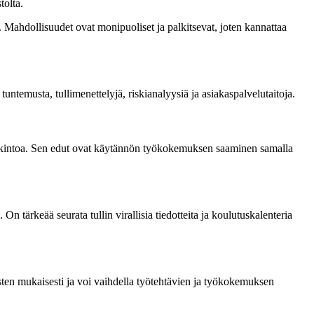
tolta.
a. Mahdollisuudet ovat monipuoliset ja palkitsevat, joten kannattaa
ntemusta, tullimenettelyjä, riskianalyysiä ja asiakaspalvelutaitoja.
tutkintoa. Sen edut ovat käytännön työkokemuksen saaminen samalla
 tärkeää seurata tullin virallisia tiedotteita ja koulutuskalenteria
ten mukaisesti ja voi vaihdella työtehtävien ja työkokemuksen