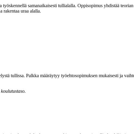
a työskennellä samanaikaisesti tullialalla. Oppisopimus yhdistää teorian
a rakentaa uraa alalla.
elystä tullissa. Palkka määräytyy työehtosopimuksen mukaisesti ja va
 koulutustaso.