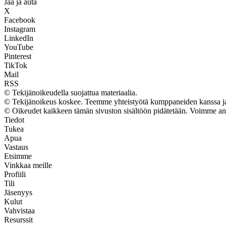
Jaa ja auta
X
Facebook
Instagram
LinkedIn
YouTube
Pinterest
TikTok
Mail
RSS
© Tekijänoikeudella suojattua materiaalia.
© Tekijänoikeus koskee. Teemme yhteistyötä kumppaneiden kanssa ja vo
© Oikeudet kaikkeen tämän sivuston sisältöön pidätetään. Voimme ansai
Tiedot
Tukea
Apua
Vastaus
Etsimme
Vinkkaa meille
Profiili
Tili
Jäsenyys
Kulut
Vahvistaa
Resurssit