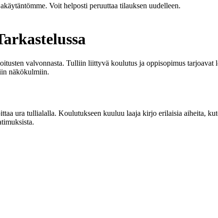
jakäytäntömme. Voit helposti peruuttaa tilauksen uudelleen.
Tarkastelussa
oitusten valvonnasta. Tulliin liittyvä koulutus ja oppisopimus tarjoavat
iin näkökulmiin.
a ura tullialalla. Koulutukseen kuuluu laaja kirjo erilaisia aiheita, kut
atimuksista.