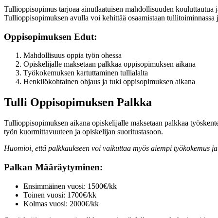
Tullioppisopimus tarjoaa ainutlaatuisen mahdollisuuden kouluttautua j
Tullioppisopimuksen avulla voi kehittää osaamistaan tullitoiminnassa j
Oppisopimuksen Edut:
Mahdollisuus oppia työn ohessa
Opiskelijalle maksetaan palkkaa oppisopimuksen aikana
Työkokemuksen kartuttaminen tullialalta
Henkilökohtainen ohjaus ja tuki oppisopimuksen aikana
Tulli Oppisopimuksen Palkka
Tullioppisopimuksen aikana opiskelijalle maksetaan palkkaa työskent
työn kuormittavuuteen ja opiskelijan suoritustasoon.
Huomioi, että palkkaukseen voi vaikuttaa myös aiempi työkokemus ja
Palkan Määräytyminen:
Ensimmäinen vuosi: 1500€/kk
Toinen vuosi: 1700€/kk
Kolmas vuosi: 2000€/kk