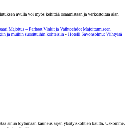
Koulutuksen avulla voi myös kehittää osaamistaan ja verkostoitua alan
saari Majoitus – Parhaat Vinkit ja Vaihtoehdot Majoittumiseen
in ja muihin suosittuihin kohteisiin
•
Hotelli Savonsolmu: Viihtyisä
staa sinua löytämään kauneus arjen yksityiskohtien kautta. Uskomme,