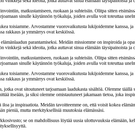
ön vinkkejä sekä ideoita, jotka auttavat sinua elämään täysipainoista ja 
invointiin, matkustamiseen, ruokaan ja suhteisiin. Olitpa sitten etsimäs
arjoamaan sinulle käytännön työkaluja, joiden avulla voit toteuttaa unelm
kea toisiamme. Arvostamme vuorovaikutusta lukijoidemme kanssa, ja k
ossa rakkaus ja ymmärrys ovat keskiössä.
et elämänlaadun parantamiseksi. Meidän missiomme on inspiroida ja opa
ön vinkkejä sekä ideoita, jotka auttavat sinua elämään täysipainoista ja 
invointiin, matkustamiseen, ruokaan ja suhteisiin. Olitpa sitten etsimäs
arjoamaan sinulle käytännön työkaluja, joiden avulla voit toteuttaa unelm
kea toisiamme. Arvostamme vuorovaikutusta lukijoidemme kanssa, ja k
ossa rakkaus ja ymmärrys ovat keskiössä.
ta, jotka ovat sitoutuneet tarjoamaan laadukasta sisältöä. Olemme täällä
ttää itseään, ja siksi olemme omistautuneet jakamaan tietoa, joka inspir
 iloa ja inspiraatiota. Meidän tavoitteemme on, että voisit kokea eläm
mään pieniä, mutta merkityksellisiä muutoksia elämässäsi.
usto; se on mahdollisuus löytää uusia ulottuvuuksia elämään, kehittä
yksellisyyttä.