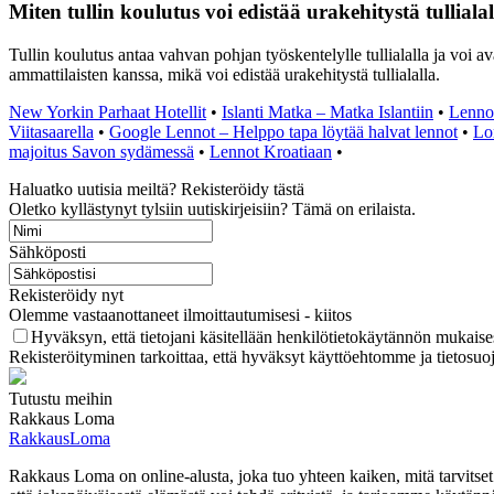
Miten tullin koulutus voi edistää urakehitystä tulliala
Tullin koulutus antaa vahvan pohjan työskentelylle tullialalla ja voi av
ammattilaisten kanssa, mikä voi edistää urakehitystä tullialalla.
New Yorkin Parhaat Hotellit
•
Islanti Matka – Matka Islantiin
•
Lennot
Viitasaarella
•
Google Lennot – Helppo tapa löytää halvat lennot
•
Lo
majoitus Savon sydämessä
•
Lennot Kroatiaan
•
Haluatko uutisia meiltä? Rekisteröidy tästä
Oletko kyllästynyt tylsiin uutiskirjeisiin? Tämä on erilaista.
Sähköposti
Rekisteröidy nyt
Olemme vastaanottaneet ilmoittautumisesi - kiitos
Hyväksyn, että tietojani käsitellään henkilötietokäytännön mukaises
Rekisteröityminen tarkoittaa, että hyväksyt käyttöehtomme ja tietosuo
Tutustu meihin
Rakkaus Loma
RakkausLoma
Rakkaus Loma on online-alusta, joka tuo yhteen kaiken, mitä tarvits