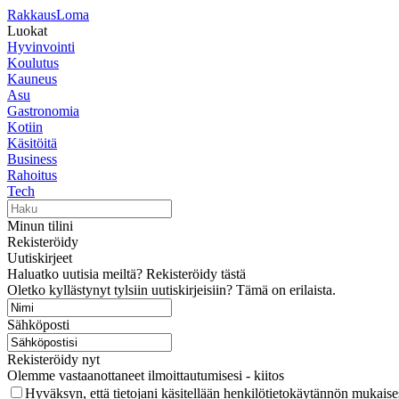
RakkausLoma
Luokat
Hyvinvointi
Koulutus
Kauneus
Asu
Gastronomia
Kotiin
Käsitöitä
Business
Rahoitus
Tech
Minun tilini
Rekisteröidy
Uutiskirjeet
Haluatko uutisia meiltä? Rekisteröidy tästä
Oletko kyllästynyt tylsiin uutiskirjeisiin? Tämä on erilaista.
Sähköposti
Rekisteröidy nyt
Olemme vastaanottaneet ilmoittautumisesi - kiitos
Hyväksyn, että tietojani käsitellään henkilötietokäytännön mukaises