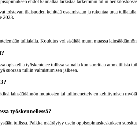
ppisopimuksen ehdot kannattaa tarkistaa tarkemmin tullin henkilöstöosas
at loistavan tilaisuuden kehittää osaamistaan ja rakentaa uraa tullialall
le 2023.
elemään tullialalla. Koulutus voi sisältää muun muassa lainsäädännön tu
t?
a opiskelija työskentelee tullissa samalla kun suorittaa ammatillista 
yä suoraan tulliin valmistumisen jälkeen.
23?
ksi lainsäädännön muutosten tai tullimenettelyjen kehittymisen myötä. On
ssa työskennellessä?
ystään tullissa. Palkka määräytyy usein oppisopimuskeskuksen suositus