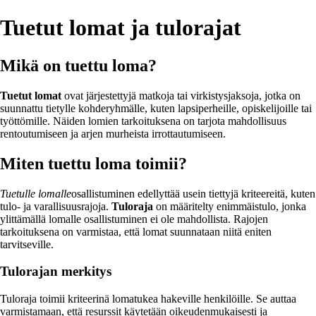
Tuetut lomat ja tulorajat
Mikä on tuettu loma?
Tuetut lomat
ovat järjestettyjä matkoja tai virkistysjaksoja, jotka on
suunnattu tietylle kohderyhmälle, kuten lapsiperheille, opiskelijoille tai
työttömille. Näiden lomien tarkoituksena on tarjota mahdollisuus
rentoutumiseen ja arjen murheista irrottautumiseen.
Miten tuettu loma toimii?
Tuetulle lomalle
osallistuminen edellyttää usein tiettyjä kriteereitä, kuten
tulo- ja varallisuusrajoja.
Tuloraja
on määritelty enimmäistulo, jonka
ylittämällä lomalle osallistuminen ei ole mahdollista. Rajojen
tarkoituksena on varmistaa, että lomat suunnataan niitä eniten
tarvitseville.
Tulorajan merkitys
Tuloraja toimii kriteerinä lomatukea hakeville henkilöille. Se auttaa
varmistamaan, että resurssit käytetään oikeudenmukaisesti ja