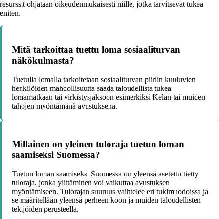
resurssit ohjataan oikeudenmukaisesti niille, jotka tarvitsevat tukea
eniten.
Mitä tarkoittaa tuettu loma sosiaaliturvan
näkökulmasta?
Tuetulla lomalla tarkoitetaan sosiaaliturvan piiriin kuuluvien
henkilöiden mahdollisuutta saada taloudellista tukea
lomamatkaan tai virkistysjaksoon esimerkiksi Kelan tai muiden
tahojen myöntämänä avustuksena.
Millainen on yleinen tuloraja tuetun loman
saamiseksi Suomessa?
Tuetun loman saamiseksi Suomessa on yleensä asetettu tietty
tuloraja, jonka ylittäminen voi vaikuttaa avustuksen
myöntämiseen. Tulorajan suuruus vaihtelee eri tukimuodoissa ja
se määritellään yleensä perheen koon ja muiden taloudellisten
tekijöiden perusteella.