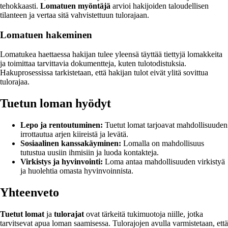
tehokkaasti.
Lomatuen myöntäjä
arvioi hakijoiden taloudellisen
tilanteen ja vertaa sitä vahvistettuun tulorajaan.
Lomatuen hakeminen
Lomatukea haettaessa hakijan tulee yleensä täyttää tiettyjä lomakkeita
ja toimittaa tarvittavia dokumentteja, kuten tulotodistuksia.
Hakuprosessissa tarkistetaan, että hakijan tulot eivät ylitä sovittua
tulorajaa.
Tuetun loman hyödyt
Lepo ja rentoutuminen:
Tuetut lomat tarjoavat mahdollisuuden
irrottautua arjen kiireistä ja levätä.
Sosiaalinen kanssakäyminen:
Lomalla on mahdollisuus
tutustua uusiin ihmisiin ja luoda kontakteja.
Virkistys ja hyvinvointi:
Loma antaa mahdollisuuden virkistyä
ja huolehtia omasta hyvinvoinnista.
Yhteenveto
Tuetut lomat
ja
tulorajat
ovat tärkeitä tukimuotoja niille, jotka
tarvitsevat apua loman saamisessa. Tulorajojen avulla varmistetaan, että