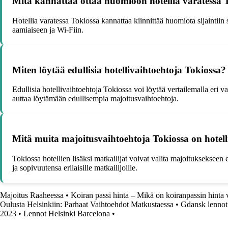
Mitä kannattaa ottaa huomioon hotellia varatessa 
Hotellia varatessa Tokiossa kannattaa kiinnittää huomiota sijaintiin
aamiaiseen ja Wi-Fiin.
Miten löytää edullisia hotellivaihtoehtoja Tokiossa?
Edullisia hotellivaihtoehtoja Tokiossa voi löytää vertailemalla eri
auttaa löytämään edullisempia majoitusvaihtoehtoja.
Mitä muita majoitusvaihtoehtoja Tokiossa on hotelli
Tokiossa hotellien lisäksi matkailijat voivat valita majoituksekseen 
ja sopivuutensa erilaisille matkailijoille.
Majoitus Raaheessa
•
Koiran passi hinta – Mikä on koiranpassin hint
Oulusta Helsinkiin: Parhaat Vaihtoehdot Matkustaessa
•
Gdansk lennot 
2023
•
Lennot Helsinki Barcelona
•