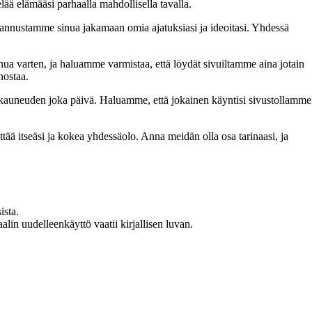
lää elämääsi parhaalla mahdollisella tavalla.
nnustamme sinua jakamaan omia ajatuksiasi ja ideoitasi. Yhdessä
inua varten, ja haluamme varmistaa, että löydät sivuiltamme aina jotain
nostaa.
n kauneuden joka päivä. Haluamme, että jokainen käyntisi sivustollamme
 itseäsi ja kokea yhdessäolo. Anna meidän olla osa tarinaasi, ja
ista.
in uudelleenkäyttö vaatii kirjallisen luvan.