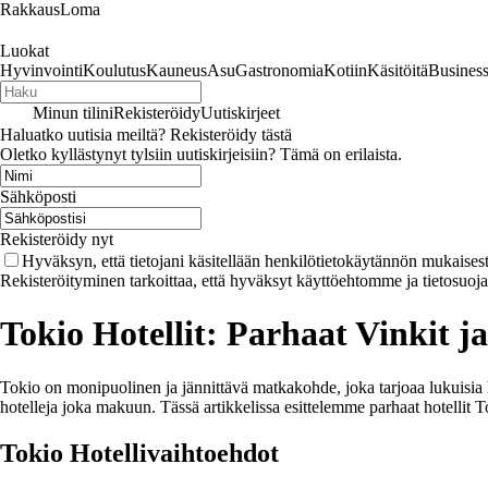
RakkausLoma
Luokat
Hyvinvointi
Koulutus
Kauneus
Asu
Gastronomia
Kotiin
Käsitöitä
Busines
Minun tilini
Rekisteröidy
Uutiskirjeet
Haluatko uutisia meiltä? Rekisteröidy tästä
Oletko kyllästynyt tylsiin uutiskirjeisiin? Tämä on erilaista.
Sähköposti
Rekisteröidy nyt
Hyväksyn, että tietojani käsitellään henkilötietokäytännön mukaisest
Rekisteröityminen tarkoittaa, että hyväksyt käyttöehtomme ja tietosuoj
Tokio Hotellit: Parhaat Vinkit j
Tokio on monipuolinen ja jännittävä matkakohde, joka tarjoaa lukuisia ho
hotelleja joka makuun. Tässä artikkelissa esittelemme parhaat hotellit
Tokio Hotellivaihtoehdot