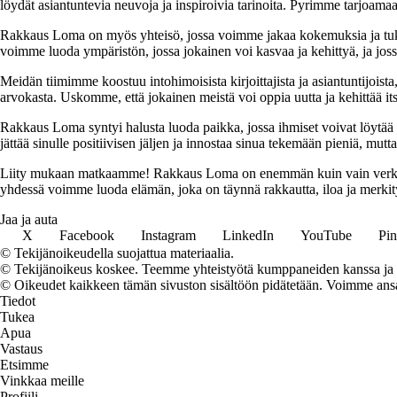
löydät asiantuntevia neuvoja ja inspiroivia tarinoita. Pyrimme tarjoamaan
Rakkaus Loma on myös yhteisö, jossa voimme jakaa kokemuksia ja tuk
voimme luoda ympäristön, jossa jokainen voi kasvaa ja kehittyä, ja jos
Meidän tiimimme koostuu intohimoisista kirjoittajista ja asiantuntijoist
arvokasta. Uskomme, että jokainen meistä voi oppia uutta ja kehittää its
Rakkaus Loma syntyi halusta luoda paikka, jossa ihmiset voivat löytää 
jättää sinulle positiivisen jäljen ja innostaa sinua tekemään pieniä, mut
Liity mukaan matkaamme! Rakkaus Loma on enemmän kuin vain verkkosivu
yhdessä voimme luoda elämän, joka on täynnä rakkautta, iloa ja merkity
Jaa ja auta
X
Facebook
Instagram
LinkedIn
YouTube
Pin
© Tekijänoikeudella suojattua materiaalia.
© Tekijänoikeus koskee. Teemme yhteistyötä kumppaneiden kanssa ja voi
© Oikeudet kaikkeen tämän sivuston sisältöön pidätetään. Voimme ansait
Tiedot
Tukea
Apua
Vastaus
Etsimme
Vinkkaa meille
Profiili