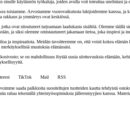
 sinulle käytännön työkaluja, joiden avulla voit toteuttaa unelmiasi ja e
ea toisiamme. Arvostamme vuorovaikutusta lukijoidemme kanssa, ja ka
sa rakkaus ja ymmärrys ovat keskiössä.
a, jotka ovat sitoutuneet tarjoamaan laadukasta sisältöä. Olemme täällä s
eään, ja siksi olemme omistautuneet jakamaan tietoa, joka inspiroi ja in
iloa ja inspiraatiota. Meidän tavoitteemme on, että voisit kokea elämä
ta merkityksellisiä muutoksia elämässäsi.
sto; se on mahdollisuus löytää uusia ulottuvuuksia elämään, kehittää
ksellisyyttä.
terest
TikTok
Mail
RSS
mme saada palkkioita suositeltujen tuotteiden kautta tehdyistä ostoks
a rahaa tekemällä yhteistyösopimuksia jälleenmyyjien kanssa. Materiaal