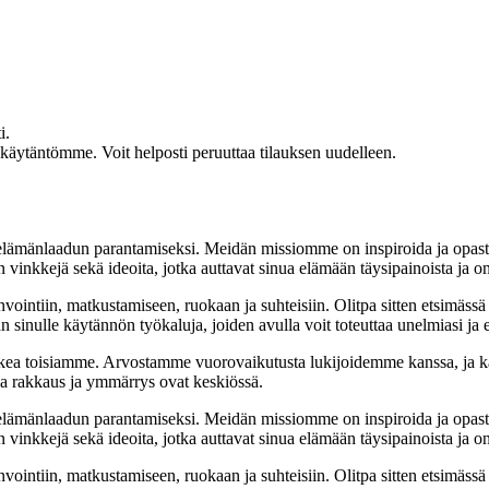
i.
akäytäntömme. Voit helposti peruuttaa tilauksen uudelleen.
t elämänlaadun parantamiseksi. Meidän missiomme on inspiroida ja opas
 vinkkejä sekä ideoita, jotka auttavat sinua elämään täysipainoista ja on
nvointiin, matkustamiseen, ruokaan ja suhteisiin. Olitpa sitten etsimässä
 sinulle käytännön työkaluja, joiden avulla voit toteuttaa unelmiasi ja e
ea toisiamme. Arvostamme vuorovaikutusta lukijoidemme kanssa, ja ka
sa rakkaus ja ymmärrys ovat keskiössä.
t elämänlaadun parantamiseksi. Meidän missiomme on inspiroida ja opas
 vinkkejä sekä ideoita, jotka auttavat sinua elämään täysipainoista ja on
nvointiin, matkustamiseen, ruokaan ja suhteisiin. Olitpa sitten etsimässä