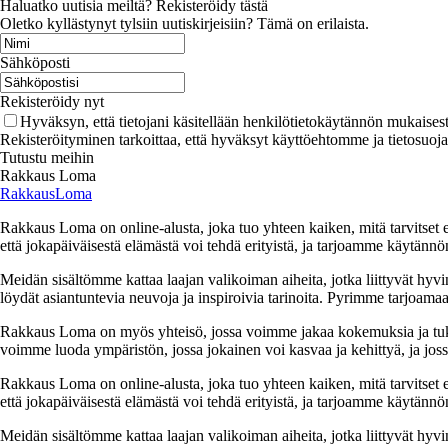
Haluatko uutisia meiltä? Rekisteröidy tästä
Oletko kyllästynyt tylsiin uutiskirjeisiin? Tämä on erilaista.
Sähköposti
Rekisteröidy nyt
Hyväksyn, että tietojani käsitellään henkilötietokäytännön mukaisest
Rekisteröityminen tarkoittaa, että hyväksyt käyttöehtomme ja tietosuoj
Tutustu meihin
Rakkaus Loma
RakkausLoma
Rakkaus Loma on online-alusta, joka tuo yhteen kaiken, mitä tarvitse
että jokapäiväisestä elämästä voi tehdä erityistä, ja tarjoamme käytännön
Meidän sisältömme kattaa laajan valikoiman aiheita, jotka liittyvät hyvi
löydät asiantuntevia neuvoja ja inspiroivia tarinoita. Pyrimme tarjoamaan
Rakkaus Loma on myös yhteisö, jossa voimme jakaa kokemuksia ja tuk
voimme luoda ympäristön, jossa jokainen voi kasvaa ja kehittyä, ja jos
Rakkaus Loma on online-alusta, joka tuo yhteen kaiken, mitä tarvitse
että jokapäiväisestä elämästä voi tehdä erityistä, ja tarjoamme käytännön
Meidän sisältömme kattaa laajan valikoiman aiheita, jotka liittyvät hyvi