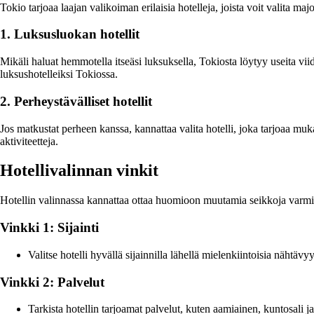
Tokio tarjoaa laajan valikoiman erilaisia hotelleja, joista voit valita majo
1. Luksusluokan hotellit
Mikäli haluat hemmotella itseäsi luksuksella, Tokiosta löytyy useita viid
luksushotelleiksi Tokiossa.
2. Perheystävälliset hotellit
Jos matkustat perheen kanssa, kannattaa valita hotelli, joka tarjoaa muka
aktiviteetteja.
Hotellivalinnan vinkit
Hotellin valinnassa kannattaa ottaa huomioon muutamia seikkoja varmi
Vinkki 1: Sijainti
Valitse hotelli hyvällä sijainnilla lähellä mielenkiintoisia nähtäv
Vinkki 2: Palvelut
Tarkista hotellin tarjoamat palvelut, kuten aamiainen, kuntosali j