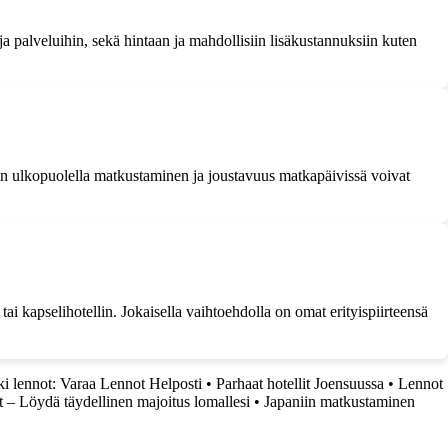
a palveluihin, sekä hintaan ja mahdollisiin lisäkustannuksiin kuten
ngin ulkopuolella matkustaminen ja joustavuus matkapäivissä voivat
tai kapselihotellin. Jokaisella vaihtoehdolla on omat erityispiirteensä
i lennot: Varaa Lennot Helposti
•
Parhaat hotellit Joensuussa
•
Lennot
t – Löydä täydellinen majoitus lomallesi
•
Japaniin matkustaminen