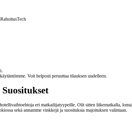
s
Rahoitus
Tech
i.
akäytäntömme. Voit helposti peruuttaa tilauksen uudelleen.
a Suositukset
tellivaihtoehtoja eri matkailijatyypeille. Olit sitten liikematkalla, lom
 Tokiossa sekä annamme vinkkejä ja suosituksia majoituksen valintaan.