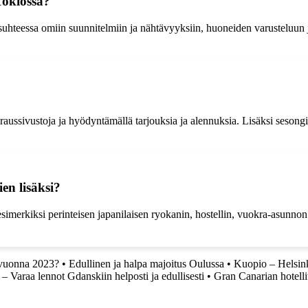
Tokiossa?
 suhteessa omiin suunnitelmiin ja nähtävyyksiin, huoneiden varusteluun j
 varaussivustoja ja hyödyntämällä tarjouksia ja alennuksia. Lisäksi seso
en lisäksi?
esimerkiksi perinteisen japanilaisen ryokanin, hostellin, vuokra-asunnon 
a vuonna 2023?
•
Edullinen ja halpa majoitus Oulussa
•
Kuopio – Helsink
– Varaa lennot Gdanskiin helposti ja edullisesti
•
Gran Canarian hotelli