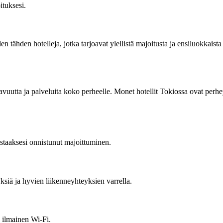
ituksesi.
en tähden hotelleja, jotka tarjoavat ylellistä majoitusta ja ensiluokkaist
vuutta ja palveluita koko perheelle. Monet hotellit Tokiossa ovat perheys
staaksesi onnistunut majoittuminen.
yyksiä ja hyvien liikenneyhteyksien varrella.
a ilmainen Wi-Fi.