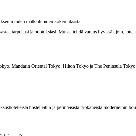
ityksen muiden matkailijoiden kokemuksista.
astaa tarpeitasi ja odotuksiasi. Muista tehdä varaus hyvissä ajoin, jott
Tokyo, Mandarin Oriental Tokyo, Hilton Tokyo ja The Peninsula Tokyo. N
uksushotelleista hostelleihin ja perinteisistä ryokaneista moderneihin bo