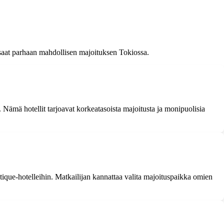
a saat parhaan mahdollisen majoituksen Tokiossa.
ämä hotellit tarjoavat korkeatasoista majoitusta ja monipuolisia
utique-hotelleihin. Matkailijan kannattaa valita majoituspaikka omien