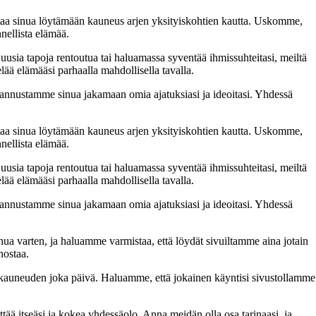
taa sinua löytämään kauneus arjen yksityiskohtien kautta. Uskomme,
nellista elämää.
 uusia tapoja rentoutua tai haluamassa syventää ihmissuhteitasi, meiltä
lää elämääsi parhaalla mahdollisella tavalla.
nnustamme sinua jakamaan omia ajatuksiasi ja ideoitasi. Yhdessä
taa sinua löytämään kauneus arjen yksityiskohtien kautta. Uskomme,
nellista elämää.
 uusia tapoja rentoutua tai haluamassa syventää ihmissuhteitasi, meiltä
lää elämääsi parhaalla mahdollisella tavalla.
nnustamme sinua jakamaan omia ajatuksiasi ja ideoitasi. Yhdessä
inua varten, ja haluamme varmistaa, että löydät sivuiltamme aina jotain
nostaa.
n kauneuden joka päivä. Haluamme, että jokainen käyntisi sivustollamme
 itseäsi ja kokea yhdessäolo. Anna meidän olla osa tarinaasi, ja