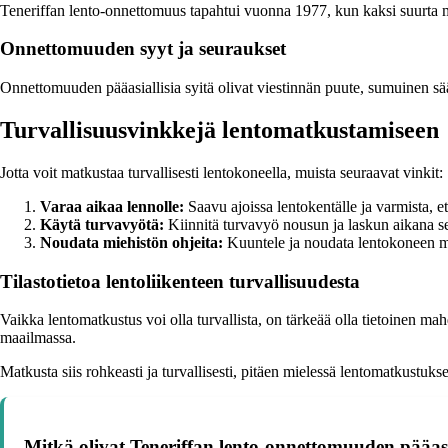
Teneriffan lento-onnettomuus tapahtui vuonna 1977, kun kaksi suurta ma
Onnettomuuden syyt ja seuraukset
Onnettomuuden pääasiallisia syitä olivat viestinnän puute, sumuinen sää
Turvallisuusvinkkejä lentomatkustamiseen
Jotta voit matkustaa turvallisesti lentokoneella, muista seuraavat vinkit:
Varaa aikaa lennolle:
Saavu ajoissa lentokentälle ja varmista, ett
Käytä turvavyötä:
Kiinnitä turvavyö nousun ja laskun aikana se
Noudata miehistön ohjeita:
Kuuntele ja noudata lentokoneen mie
Tilastotietoa lentoliikenteen turvallisuudesta
Vaikka lentomatkustus voi olla turvallista, on tärkeää olla tietoinen mah
maailmassa.
Matkusta siis rohkeasti ja turvallisesti, pitäen mielessä lentomatkustu
Mitkä olivat Teneriffan lento-onnettomuuden pääasia