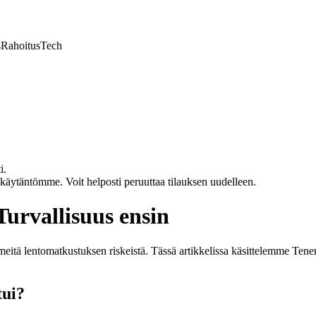
s
Rahoitus
Tech
i.
akäytäntömme. Voit helposti peruuttaa tilauksen uudelleen.
Turvallisuus ensin
meitä lentomatkustuksen riskeistä. Tässä artikkelissa käsittelemme Ten
tui?