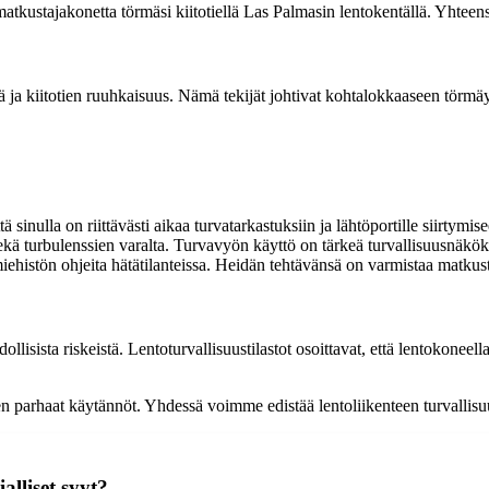
tkustajakonetta törmäsi kiitotiellä Las Palmasin lentokentällä. Yhteen
 ja kiitotien ruuhkaisuus. Nämä tekijät johtivat kohtalokkaaseen törmäyk
ä sinulla on riittävästi aikaa turvatarkastuksiin ja lähtöportille siirtymis
kä turbulenssien varalta. Turvavyön käyttö on tärkeä turvallisuusnäkö
histön ohjeita hätätilanteissa. Heidän tehtävänsä on varmistaa matkusta
dollisista riskeistä. Lentoturvallisuustilastot osoittavat, että lentokon
ksen parhaat käytännöt. Yhdessä voimme edistää lentoliikenteen turvalli
lliset syyt?