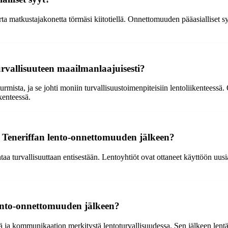
a matkustajakonetta törmäsi kiitotiellä. Onnettomuuden pääasialliset sy
urvallisuuteen maailmanlaajuisesti?
mista, ja se johti moniin turvallisuustoimenpiteisiin lentoliikenteessä. 
kenteessä.
n Teneriffan lento-onnettomuuden jälkeen?
aa turvallisuuttaan entisestään. Lentoyhtiöt ovat ottaneet käyttöön uusi
lento-onnettomuuden jälkeen?
tä ja kommunikaation merkitystä lentoturvallisuudessa. Sen jälkeen lent