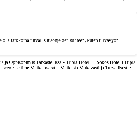
ee olla tarkkoina turvallisuusohjeiden suhteen, kuten turvavyön
us ja Oppisopimus Tarkastelussa
•
Tripla Hotelli – Sokos Hotelli Tripla
ukseen
•
Jettime Matkatavarat – Matkusta Mukavasti ja Turvallisesti
•