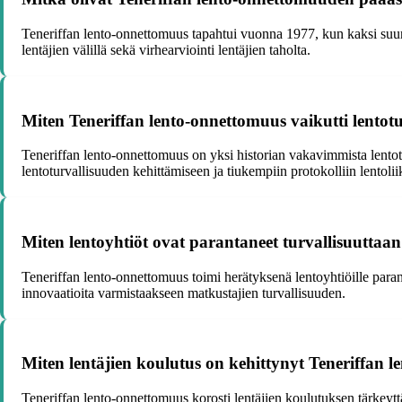
Teneriffan lento-onnettomuus tapahtui vuonna 1977, kun kaksi suurt
lentäjien välillä sekä virhearviointi lentäjien taholta.
Miten Teneriffan lento-onnettomuus vaikutti lentot
Teneriffan lento-onnettomuus on yksi historian vakavimmista lentotur
lentoturvallisuuden kehittämiseen ja tiukempiin protokolliin lentolii
Miten lentoyhtiöt ovat parantaneet turvallisuuttaa
Teneriffan lento-onnettomuus toimi herätyksenä lentoyhtiöille parant
innovaatioita varmistaakseen matkustajien turvallisuuden.
Miten lentäjien koulutus on kehittynyt Teneriffan 
Teneriffan lento-onnettomuus korosti lentäjien koulutuksen tärkeyt