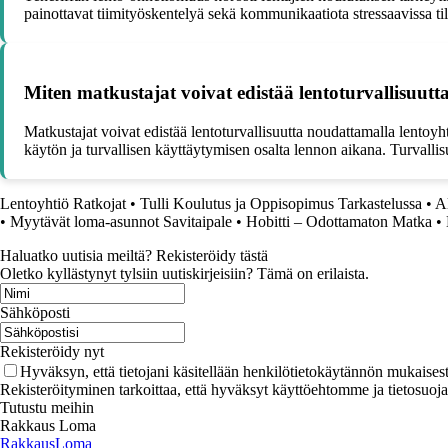
painottavat tiimityöskentelyä sekä kommunikaatiota stressaavissa til
Miten matkustajat voivat edistää lentoturvallisuutt
Matkustajat voivat edistää lentoturvallisuutta noudattamalla lentoyh
käytön ja turvallisen käyttäytymisen osalta lennon aikana. Turvallis
Lentoyhtiö Ratkojat
•
Tulli Koulutus ja Oppisopimus Tarkastelussa
•
Al
•
Myytävät loma-asunnot Savitaipale
•
Hobitti – Odottamaton Matka
•
Haluatko uutisia meiltä? Rekisteröidy tästä
Oletko kyllästynyt tylsiin uutiskirjeisiin? Tämä on erilaista.
Sähköposti
Rekisteröidy nyt
Hyväksyn, että tietojani käsitellään henkilötietokäytännön mukaisest
Rekisteröityminen tarkoittaa, että hyväksyt käyttöehtomme ja tietosuoj
Tutustu meihin
Rakkaus Loma
RakkausLoma