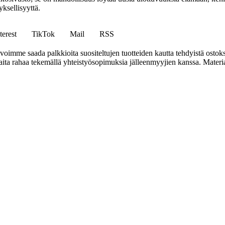
ksellisyyttä.
terest
TikTok
Mail
RSS
mme saada palkkioita suositeltujen tuotteiden kautta tehdyistä ostoks
a rahaa tekemällä yhteistyösopimuksia jälleenmyyjien kanssa. Materiaal