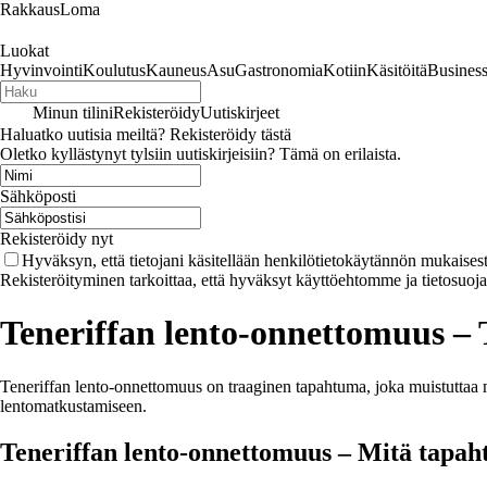
RakkausLoma
Luokat
Hyvinvointi
Koulutus
Kauneus
Asu
Gastronomia
Kotiin
Käsitöitä
Busines
Minun tilini
Rekisteröidy
Uutiskirjeet
Haluatko uutisia meiltä? Rekisteröidy tästä
Oletko kyllästynyt tylsiin uutiskirjeisiin? Tämä on erilaista.
Sähköposti
Rekisteröidy nyt
Hyväksyn, että tietojani käsitellään henkilötietokäytännön mukaisest
Rekisteröityminen tarkoittaa, että hyväksyt käyttöehtomme ja tietosuoj
Teneriffan lento-onnettomuus – 
Teneriffan lento-onnettomuus on traaginen tapahtuma, joka muistuttaa 
lentomatkustamiseen.
Teneriffan lento-onnettomuus – Mitä tapah