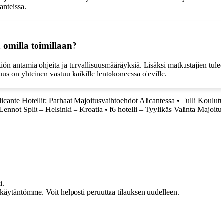
anteissa.
a omilla toimillaan?
tiön antamia ohjeita ja turvallisuusmääräyksiä. Lisäksi matkustajien tul
uus on yhteinen vastuu kaikille lentokoneessa oleville.
icante Hotellit: Parhaat Majoitusvaihtoehdot Alicantessa
•
Tulli Koulut
Lennot Split – Helsinki – Kroatia
•
f6 hotelli – Tyylikäs Valinta Majoit
i.
akäytäntömme. Voit helposti peruuttaa tilauksen uudelleen.