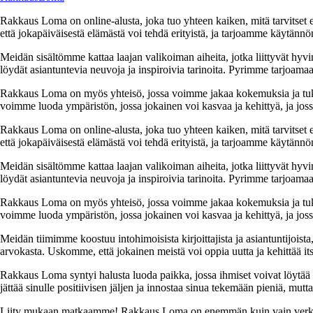
Rakkaus Loma on online-alusta, joka tuo yhteen kaiken, mitä tarvitse
että jokapäiväisestä elämästä voi tehdä erityistä, ja tarjoamme käytännön
Meidän sisältömme kattaa laajan valikoiman aiheita, jotka liittyvät hyvi
löydät asiantuntevia neuvoja ja inspiroivia tarinoita. Pyrimme tarjoamaan
Rakkaus Loma on myös yhteisö, jossa voimme jakaa kokemuksia ja tuk
voimme luoda ympäristön, jossa jokainen voi kasvaa ja kehittyä, ja jos
Rakkaus Loma on online-alusta, joka tuo yhteen kaiken, mitä tarvitse
että jokapäiväisestä elämästä voi tehdä erityistä, ja tarjoamme käytännön
Meidän sisältömme kattaa laajan valikoiman aiheita, jotka liittyvät hyvi
löydät asiantuntevia neuvoja ja inspiroivia tarinoita. Pyrimme tarjoamaan
Rakkaus Loma on myös yhteisö, jossa voimme jakaa kokemuksia ja tuk
voimme luoda ympäristön, jossa jokainen voi kasvaa ja kehittyä, ja jos
Meidän tiimimme koostuu intohimoisista kirjoittajista ja asiantuntijoist
arvokasta. Uskomme, että jokainen meistä voi oppia uutta ja kehittää its
Rakkaus Loma syntyi halusta luoda paikka, jossa ihmiset voivat löytää 
jättää sinulle positiivisen jäljen ja innostaa sinua tekemään pieniä, mut
Liity mukaan matkaamme! Rakkaus Loma on enemmän kuin vain verkkosivu