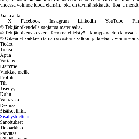
yhdessä voimme luoda elämän, joka on täynnä rakkautta, iloa ja merkity
Jaa ja auta
X
Facebook
Instagram
LinkedIn
YouTube
Pin
© Tekijänoikeudella suojattua materiaalia.
© Tekijänoikeus koskee. Teemme yhteistyötä kumppaneiden kanssa ja voi
© Oikeudet kaikkeen tämän sivuston sisältöön pidätetään. Voimme ansait
Tiedot
Tukea
Apua
Vastaus
Etsimme
Vinkkaa meille
Profiili
Tili
Jäsenyys
Kulut
Vahvistaa
Resurssit
Sisäiset linkit
Sisällysluettelo
Sanoitukset
Tietoarkisto
Päivittää
Päivitä stream