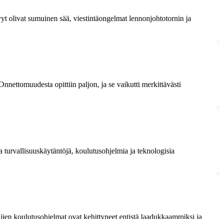
yt olivat sumuinen sää, viestintäongelmat lennonjohtotornin ja
Onnettomuudesta opittiin paljon, ja se vaikutti merkittävästi
a turvallisuuskäytäntöjä, koulutusohjelmia ja teknologisia
äjien koulutusohjelmat ovat kehittyneet entistä laadukkaammiksi ja