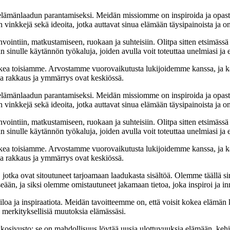
t elämänlaadun parantamiseksi. Meidän missiomme on inspiroida ja opas
 vinkkejä sekä ideoita, jotka auttavat sinua elämään täysipainoista ja on
nvointiin, matkustamiseen, ruokaan ja suhteisiin. Olitpa sitten etsimässä
 sinulle käytännön työkaluja, joiden avulla voit toteuttaa unelmiasi ja e
ea toisiamme. Arvostamme vuorovaikutusta lukijoidemme kanssa, ja ka
sa rakkaus ja ymmärrys ovat keskiössä.
t elämänlaadun parantamiseksi. Meidän missiomme on inspiroida ja opas
 vinkkejä sekä ideoita, jotka auttavat sinua elämään täysipainoista ja on
nvointiin, matkustamiseen, ruokaan ja suhteisiin. Olitpa sitten etsimässä
 sinulle käytännön työkaluja, joiden avulla voit toteuttaa unelmiasi ja e
ea toisiamme. Arvostamme vuorovaikutusta lukijoidemme kanssa, ja ka
sa rakkaus ja ymmärrys ovat keskiössä.
a, jotka ovat sitoutuneet tarjoamaan laadukasta sisältöä. Olemme täällä s
eään, ja siksi olemme omistautuneet jakamaan tietoa, joka inspiroi ja in
iloa ja inspiraatiota. Meidän tavoitteemme on, että voisit kokea elämä
ta merkityksellisiä muutoksia elämässäsi.
sto; se on mahdollisuus löytää uusia ulottuvuuksia elämään, kehittää