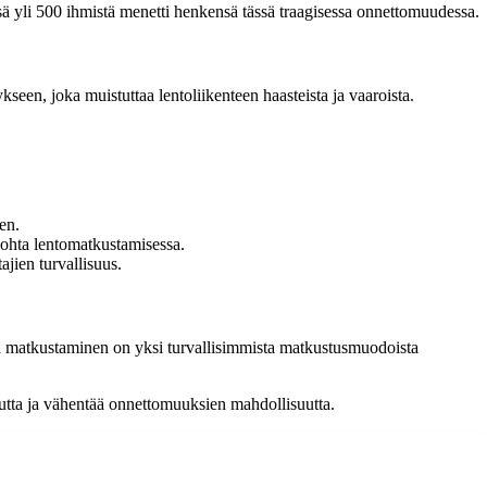
sä yli 500 ihmistä menetti henkensä tässä traagisessa onnettomuudessa.
seen, joka muistuttaa lentoliikenteen haasteista ja vaaroista.
een.
kohta lentomatkustamisessa.
jien turvallisuus.
eella matkustaminen on yksi turvallisimmista matkustusmuodoista
suutta ja vähentää onnettomuuksien mahdollisuutta.