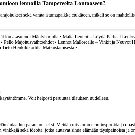
omioon lennoilla Tampereelta Lontooseen?
arajoitukset sekä varata istumapaikka etukäteen, mikäli se on mahdolli
ät loma-asunnot Mäntyharjulla
•
Malta Lennot – Löydä Parhaat Lentov
•
Pello Majoitusvaihtoehdot
•
Lennot Mallorcalle – Vinkit ja Neuvot 
 Tieto Henkilökortilla Matkustamisesta
•
i.
akäytäntömme. Voit helposti peruuttaa tilauksen uudelleen.
t elämänlaadun parantamiseksi. Meidän missiomme on inspiroida ja opas
 vinkkejä sekä ideoita, jotka auttavat sinua elämään täysipainoista ja on