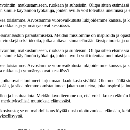
nvointiin, matkustamiseen, ruokaan ja suhteisiin. Olitpa sitten etsimässä
 sinulle käytännön työkaluja, joiden avulla voit toteuttaa unelmiasi ja e
ea toisiamme. Arvostamme vuorovaikutusta lukijoidemme kanssa, ja ka
sa rakkaus ja ymmärrys ovat keskiössä.
t elämänlaadun parantamiseksi. Meidän missiomme on inspiroida ja opas
 vinkkejä sekä ideoita, jotka auttavat sinua elämään täysipainoista ja on
nvointiin, matkustamiseen, ruokaan ja suhteisiin. Olitpa sitten etsimässä
 sinulle käytännön työkaluja, joiden avulla voit toteuttaa unelmiasi ja e
ea toisiamme. Arvostamme vuorovaikutusta lukijoidemme kanssa, ja ka
sa rakkaus ja ymmärrys ovat keskiössä.
a, jotka ovat sitoutuneet tarjoamaan laadukasta sisältöä. Olemme täällä s
eään, ja siksi olemme omistautuneet jakamaan tietoa, joka inspiroi ja in
iloa ja inspiraatiota. Meidän tavoitteemme on, että voisit kokea elämä
ta merkityksellisiä muutoksia elämässäsi.
sto; se on mahdollisuus löytää uusia ulottuvuuksia elämään, kehittää
ksellisyyttä.