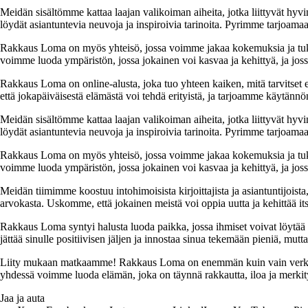
Meidän sisältömme kattaa laajan valikoiman aiheita, jotka liittyvät hyvi
löydät asiantuntevia neuvoja ja inspiroivia tarinoita. Pyrimme tarjoamaan
Rakkaus Loma on myös yhteisö, jossa voimme jakaa kokemuksia ja tuk
voimme luoda ympäristön, jossa jokainen voi kasvaa ja kehittyä, ja jos
Rakkaus Loma on online-alusta, joka tuo yhteen kaiken, mitä tarvitse
että jokapäiväisestä elämästä voi tehdä erityistä, ja tarjoamme käytännön
Meidän sisältömme kattaa laajan valikoiman aiheita, jotka liittyvät hyvi
löydät asiantuntevia neuvoja ja inspiroivia tarinoita. Pyrimme tarjoamaan
Rakkaus Loma on myös yhteisö, jossa voimme jakaa kokemuksia ja tuk
voimme luoda ympäristön, jossa jokainen voi kasvaa ja kehittyä, ja jos
Meidän tiimimme koostuu intohimoisista kirjoittajista ja asiantuntijoist
arvokasta. Uskomme, että jokainen meistä voi oppia uutta ja kehittää its
Rakkaus Loma syntyi halusta luoda paikka, jossa ihmiset voivat löytää 
jättää sinulle positiivisen jäljen ja innostaa sinua tekemään pieniä, mut
Liity mukaan matkaamme! Rakkaus Loma on enemmän kuin vain verkkosivu
yhdessä voimme luoda elämän, joka on täynnä rakkautta, iloa ja merkity
Jaa ja auta