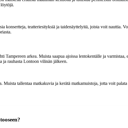
 löytöjä.
a konsertteja, teatteriesityksiä ja taidenäyttelyitä, joista voit nauttia. 
riasta.
ti Tampereen arkea. Muista saapua ajoissa lentokentälle ja varmistaa, e
a ja rauhasta Lontoon vilinän jälkeen.
. Muista tallentaa matkakuvia ja kerätä matkamuistoja, jotta voit palat
ntooseen?