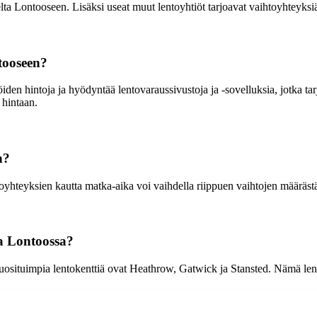
ta Lontooseen. Lisäksi useat muut lentoyhtiöt tarjoavat vaihtoyhteyksiä 
tooseen?
öiden hintoja ja hyödyntää lentovaraussivustoja ja -sovelluksia, jotka tar
 hintaan.
n?
yhteyksien kautta matka-aika voi vaihdella riippuen vaihtojen määrästä
ja Lontoossa?
situimpia lentokenttiä ovat Heathrow, Gatwick ja Stansted. Nämä lentok