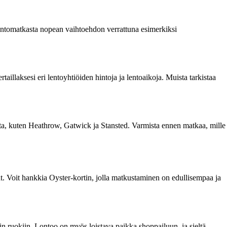
lentomatkasta nopean vaihtoehdon verrattuna esimerkiksi
aillaksesi eri lentoyhtiöiden hintoja ja lentoaikoja. Muista tarkistaa
eita, kuten Heathrow, Gatwick ja Stansted. Varmista ennen matkaa, mille
t. Voit hankkia Oyster-kortin, jolla matkustaminen on edullisempaa ja
siin ruokiin. Lontoo on myös loistava paikka shoppailuun, ja sieltä