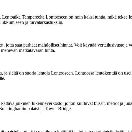
lä. Lentoaika Tampereelta Lontooseen on noin kaksi tuntia, mikä tekee 
iikkumiseen ja turvatarkastuksiin.
otta saat parhaat mahdolliset hinnat. Voit käyttää vertailusivustoja vert
n menevän matkatavaran hinta.
, ja sieltä on suoria lentoja Lontooseen. Lontoossa lentokenttiä on us
lle.
attava julkinen liikenneverkosto, johon kuuluvat bussit, metrot ja juna
Buckinghamin palatsi ja Tower Bridge.
aistella erilaisia maailman keittiöitä ja tutustua perinteisiin brittiläi