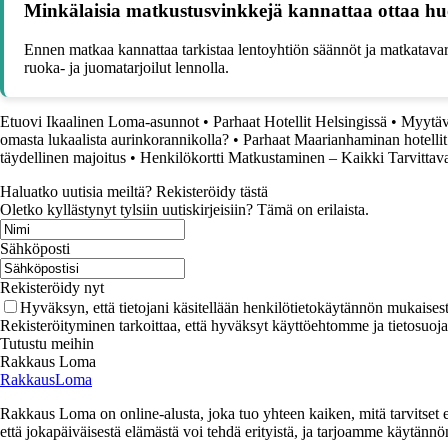
Minkälaisia matkustusvinkkejä kannattaa ottaa hu
Ennen matkaa kannattaa tarkistaa lentoyhtiön säännöt ja matkatavar
ruoka- ja juomatarjoilut lennolla.
Etuovi Ikaalinen Loma-asunnot
•
Parhaat Hotellit Helsingissä
•
Myytäv
omasta lukaalista aurinkorannikolla?
•
Parhaat Maarianhaminan hotellit
täydellinen majoitus
•
Henkilökortti Matkustaminen – Kaikki Tarvittava
Haluatko uutisia meiltä? Rekisteröidy tästä
Oletko kyllästynyt tylsiin uutiskirjeisiin? Tämä on erilaista.
Sähköposti
Rekisteröidy nyt
Hyväksyn, että tietojani käsitellään henkilötietokäytännön mukaisest
Rekisteröityminen tarkoittaa, että hyväksyt käyttöehtomme ja tietosuoj
Tutustu meihin
Rakkaus Loma
RakkausLoma
Rakkaus Loma on online-alusta, joka tuo yhteen kaiken, mitä tarvitse
että jokapäiväisestä elämästä voi tehdä erityistä, ja tarjoamme käytännön