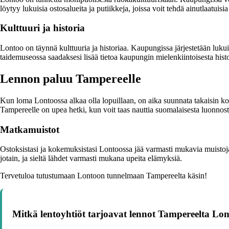
löytyy lukuisia ostosalueita ja putiikkeja, joissa voit tehdä ainutlaatuisia
Kulttuuri ja historia
Lontoo on täynnä kulttuuria ja historiaa. Kaupungissa järjestetään lukuisi
taidemuseossa saadaksesi lisää tietoa kaupungin mielenkiintoisesta histo
Lennon paluu Tampereelle
Kun loma Lontoossa alkaa olla lopuillaan, on aika suunnata takaisin koh
Tampereelle on upea hetki, kun voit taas nauttia suomalaisesta luonnost
Matkamuistot
Ostoksistasi ja kokemuksistasi Lontoossa jää varmasti mukavia muistoja
jotain, ja sieltä lähdet varmasti mukana upeita elämyksiä.
Tervetuloa tutustumaan Lontoon tunnelmaan Tampereelta käsin!
Mitkä lentoyhtiöt tarjoavat lennot Tampereelta Lo