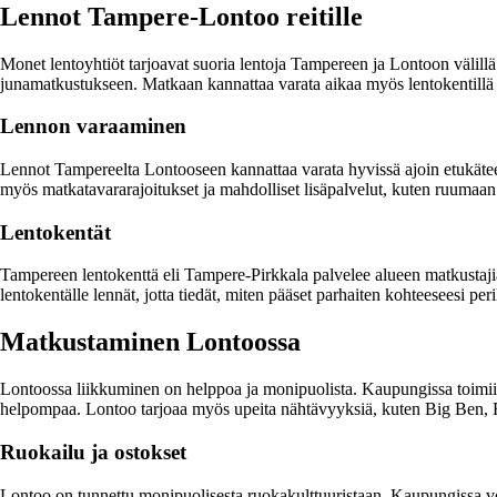
Lennot Tampere-Lontoo reitille
Monet lentoyhtiöt tarjoavat suoria lentoja Tampereen ja Lontoon välil
junamatkustukseen. Matkaan kannattaa varata aikaa myös lentokentillä l
Lennon varaaminen
Lennot Tampereelta Lontooseen kannattaa varata hyvissä ajoin etukäteen, j
myös matkatavararajoitukset ja mahdolliset lisäpalvelut, kuten ruumaa
Lentokentät
Tampereen lentokenttä eli Tampere-Pirkkala palvelee alueen matkustajia
lentokentälle lennät, jotta tiedät, miten pääset parhaiten kohteeseesi peri
Matkustaminen Lontoossa
Lontoossa liikkuminen on helppoa ja monipuolista. Kaupungissa toimii k
helpompaa. Lontoo tarjoaa myös upeita nähtävyyksiä, kuten Big Ben, 
Ruokailu ja ostokset
Lontoo on tunnettu monipuolisesta ruokakulttuuristaan. Kaupungissa voit m