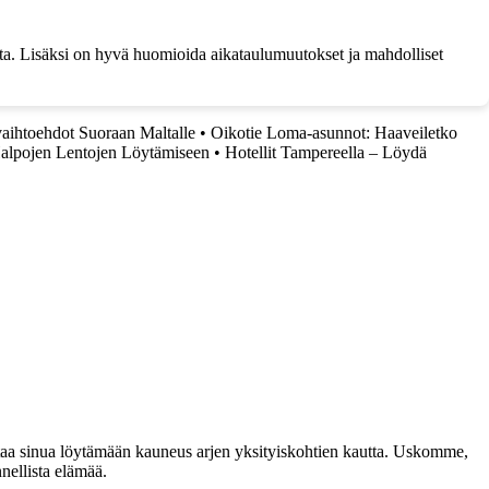
sta. Lisäksi on hyvä huomioida aikataulumuutokset ja mahdolliset
aihtoehdot Suoraan Maltalle
•
Oikotie Loma-asunnot: Haaveiletko
Halpojen Lentojen Löytämiseen
•
Hotellit Tampereella – Löydä
taa sinua löytämään kauneus arjen yksityiskohtien kautta. Uskomme,
nellista elämää.