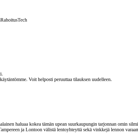
s
Rahoitus
Tech
i.
akäytäntömme. Voit helposti peruuttaa tilauksen uudelleen.
lainen haluaa kokea tämän upean suurkaupungin tarjonnan omin silmin.
e Tampereen ja Lontoon välistä lentoyhteyttä sekä vinkkejä lennon varaa