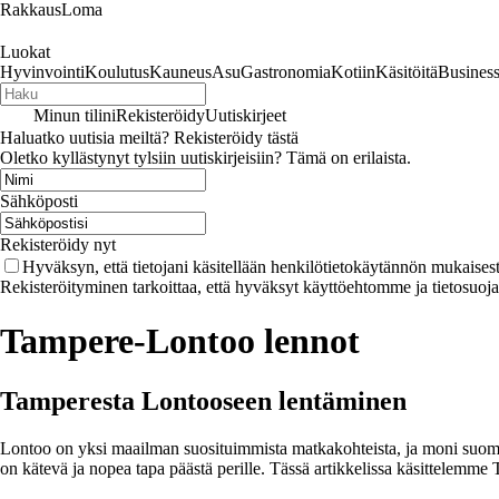
RakkausLoma
Luokat
Hyvinvointi
Koulutus
Kauneus
Asu
Gastronomia
Kotiin
Käsitöitä
Busines
Minun tilini
Rekisteröidy
Uutiskirjeet
Haluatko uutisia meiltä? Rekisteröidy tästä
Oletko kyllästynyt tylsiin uutiskirjeisiin? Tämä on erilaista.
Sähköposti
Rekisteröidy nyt
Hyväksyn, että tietojani käsitellään henkilötietokäytännön mukaisest
Rekisteröityminen tarkoittaa, että hyväksyt käyttöehtomme ja tietosuoj
Tampere-Lontoo lennot
Tamperesta Lontooseen lentäminen
Lontoo on yksi maailman suosituimmista matkakohteista, ja moni suoma
on kätevä ja nopea tapa päästä perille. Tässä artikkelissa käsittelemm