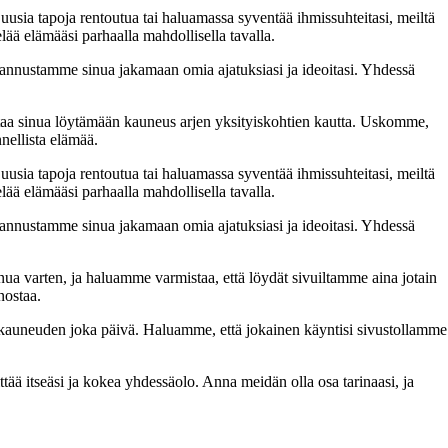
 uusia tapoja rentoutua tai haluamassa syventää ihmissuhteitasi, meiltä
lää elämääsi parhaalla mahdollisella tavalla.
nnustamme sinua jakamaan omia ajatuksiasi ja ideoitasi. Yhdessä
taa sinua löytämään kauneus arjen yksityiskohtien kautta. Uskomme,
nellista elämää.
 uusia tapoja rentoutua tai haluamassa syventää ihmissuhteitasi, meiltä
lää elämääsi parhaalla mahdollisella tavalla.
nnustamme sinua jakamaan omia ajatuksiasi ja ideoitasi. Yhdessä
inua varten, ja haluamme varmistaa, että löydät sivuiltamme aina jotain
nostaa.
n kauneuden joka päivä. Haluamme, että jokainen käyntisi sivustollamme
 itseäsi ja kokea yhdessäolo. Anna meidän olla osa tarinaasi, ja