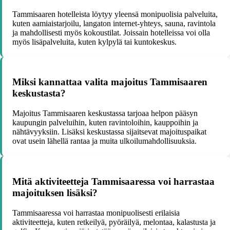
Tammisaaren hotelleista löytyy yleensä monipuolisia palveluita,
kuten aamiaistarjoilu, langaton internet-yhteys, sauna, ravintola
ja mahdollisesti myös kokoustilat. Joissain hotelleissa voi olla
myös lisäpalveluita, kuten kylpylä tai kuntokeskus.
Miksi kannattaa valita majoitus Tammisaaren
keskustasta?
Majoitus Tammisaaren keskustassa tarjoaa helpon pääsyn
kaupungin palveluihin, kuten ravintoloihin, kauppoihin ja
nähtävyyksiin. Lisäksi keskustassa sijaitsevat majoituspaikat
ovat usein lähellä rantaa ja muita ulkoilumahdollisuuksia.
Mitä aktiviteetteja Tammisaaressa voi harrastaa
majoituksen lisäksi?
Tammisaaressa voi harrastaa monipuolisesti erilaisia
aktiviteetteja, kuten retkeilyä, pyöräilyä, melontaa, kalastusta ja