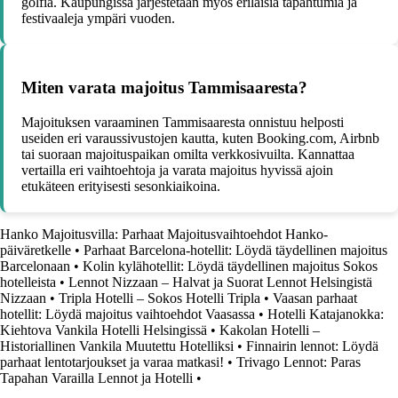
golfia. Kaupungissa järjestetään myös erilaisia tapahtumia ja
festivaaleja ympäri vuoden.
Miten varata majoitus Tammisaaresta?
Majoituksen varaaminen Tammisaaresta onnistuu helposti
useiden eri varaussivustojen kautta, kuten Booking.com, Airbnb
tai suoraan majoituspaikan omilta verkkosivuilta. Kannattaa
vertailla eri vaihtoehtoja ja varata majoitus hyvissä ajoin
etukäteen erityisesti sesonkiaikoina.
Hanko Majoitusvilla: Parhaat Majoitusvaihtoehdot Hanko-
päiväretkelle
•
Parhaat Barcelona-hotellit: Löydä täydellinen majoitus
Barcelonaan
•
Kolin kylähotellit: Löydä täydellinen majoitus Sokos
hotelleista
•
Lennot Nizzaan – Halvat ja Suorat Lennot Helsingistä
Nizzaan
•
Tripla Hotelli – Sokos Hotelli Tripla
•
Vaasan parhaat
hotellit: Löydä majoitus vaihtoehdot Vaasassa
•
Hotelli Katajanokka:
Kiehtova Vankila Hotelli Helsingissä
•
Kakolan Hotelli –
Historiallinen Vankila Muutettu Hotelliksi
•
Finnairin lennot: Löydä
parhaat lentotarjoukset ja varaa matkasi!
•
Trivago Lennot: Paras
Tapahan Varailla Lennot ja Hotelli
•