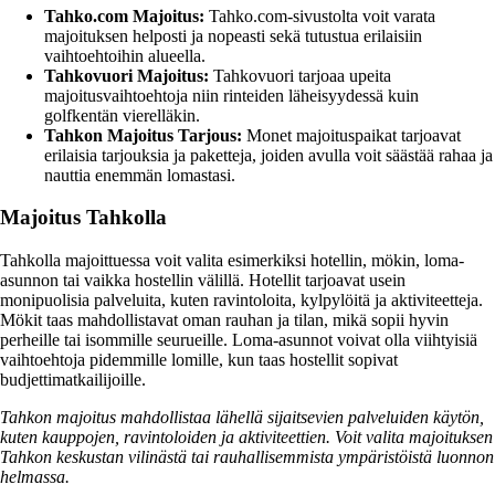
Tahko.com Majoitus:
Tahko.com-sivustolta voit varata
majoituksen helposti ja nopeasti sekä tutustua erilaisiin
vaihtoehtoihin alueella.
Tahkovuori Majoitus:
Tahkovuori tarjoaa upeita
majoitusvaihtoehtoja niin rinteiden läheisyydessä kuin
golfkentän vierelläkin.
Tahkon Majoitus Tarjous:
Monet majoituspaikat tarjoavat
erilaisia tarjouksia ja paketteja, joiden avulla voit säästää rahaa ja
nauttia enemmän lomastasi.
Majoitus Tahkolla
Tahkolla majoittuessa voit valita esimerkiksi hotellin, mökin, loma-
asunnon tai vaikka hostellin välillä. Hotellit tarjoavat usein
monipuolisia palveluita, kuten ravintoloita, kylpylöitä ja aktiviteetteja.
Mökit taas mahdollistavat oman rauhan ja tilan, mikä sopii hyvin
perheille tai isommille seurueille. Loma-asunnot voivat olla viihtyisiä
vaihtoehtoja pidemmille lomille, kun taas hostellit sopivat
budjettimatkailijoille.
Tahkon majoitus mahdollistaa lähellä sijaitsevien palveluiden käytön,
kuten kauppojen, ravintoloiden ja aktiviteettien. Voit valita majoituksen
Tahkon keskustan vilinästä tai rauhallisemmista ympäristöistä luonnon
helmassa.