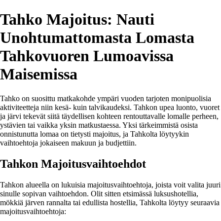
Tahko Majoitus: Nauti
Unohtumattomasta Lomasta
Tahkovuoren Lumoavissa
Maisemissa
Tahko on suosittu matkakohde ympäri vuoden tarjoten monipuolisia
aktiviteetteja niin kesä- kuin talvikaudeksi. Tahkon upea luonto, vuoret
ja järvi tekevät siitä täydellisen kohteen rentouttavalle lomalle perheen,
ystävien tai vaikka yksin matkustaessa. Yksi tärkeimmistä osista
onnistunutta lomaa on tietysti majoitus, ja Tahkolta löytyykin
vaihtoehtoja jokaiseen makuun ja budjettiin.
Tahkon Majoitusvaihtoehdot
Tahkon alueella on lukuisia majoitusvaihtoehtoja, joista voit valita juuri
sinulle sopivan vaihtoehdon. Olit sitten etsimässä luksushotellia,
mökkiä järven rannalta tai edullista hostellia, Tahkolta löytyy seuraavia
majoitusvaihtoehtoja: