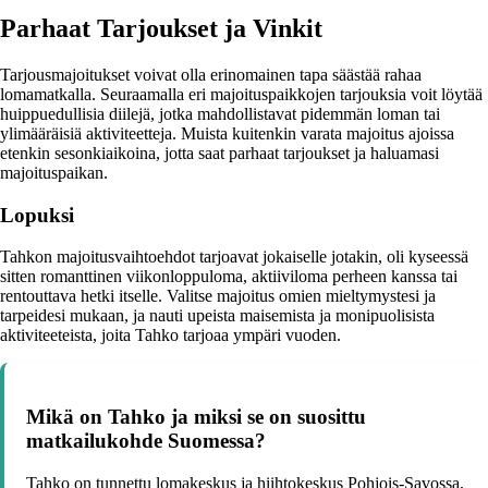
Parhaat Tarjoukset ja Vinkit
Tarjousmajoitukset voivat olla erinomainen tapa säästää rahaa
lomamatkalla. Seuraamalla eri majoituspaikkojen tarjouksia voit löytää
huippuedullisia diilejä, jotka mahdollistavat pidemmän loman tai
ylimääräisiä aktiviteetteja. Muista kuitenkin varata majoitus ajoissa
etenkin sesonkiaikoina, jotta saat parhaat tarjoukset ja haluamasi
majoituspaikan.
Lopuksi
Tahkon majoitusvaihtoehdot tarjoavat jokaiselle jotakin, oli kyseessä
sitten romanttinen viikonloppuloma, aktiiviloma perheen kanssa tai
rentouttava hetki itselle. Valitse majoitus omien mieltymystesi ja
tarpeidesi mukaan, ja nauti upeista maisemista ja monipuolisista
aktiviteeteista, joita Tahko tarjoaa ympäri vuoden.
Mikä on Tahko ja miksi se on suosittu
matkailukohde Suomessa?
Tahko on tunnettu lomakeskus ja hiihtokeskus Pohjois-Savossa,