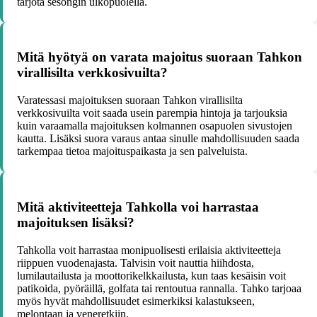
tarjota sesongin ulkopuolella.
Mitä hyötyä on varata majoitus suoraan Tahkon
virallisilta verkkosivuilta?
Varatessasi majoituksen suoraan Tahkon virallisilta
verkkosivuilta voit saada usein parempia hintoja ja tarjouksia
kuin varaamalla majoituksen kolmannen osapuolen sivustojen
kautta. Lisäksi suora varaus antaa sinulle mahdollisuuden saada
tarkempaa tietoa majoituspaikasta ja sen palveluista.
Mitä aktiviteetteja Tahkolla voi harrastaa
majoituksen lisäksi?
Tahkolla voit harrastaa monipuolisesti erilaisia aktiviteetteja
riippuen vuodenajasta. Talvisin voit nauttia hiihdosta,
lumilautailusta ja moottorikelkkailusta, kun taas kesäisin voit
patikoida, pyöräillä, golfata tai rentoutua rannalla. Tahko tarjoaa
myös hyvät mahdollisuudet esimerkiksi kalastukseen,
melontaan ja veneretkiin.