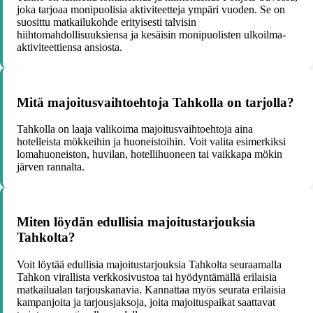
joka tarjoaa monipuolisia aktiviteetteja ympäri vuoden. Se on
suosittu matkailukohde erityisesti talvisin
hiihtomahdollisuuksiensa ja kesäisin monipuolisten ulkoilma-
aktiviteettiensa ansiosta.
Mitä majoitusvaihtoehtoja Tahkolla on tarjolla?
Tahkolla on laaja valikoima majoitusvaihtoehtoja aina
hotelleista mökkeihin ja huoneistoihin. Voit valita esimerkiksi
lomahuoneiston, huvilan, hotellihuoneen tai vaikkapa mökin
järven rannalta.
Miten löydän edullisia majoitustarjouksia
Tahkolta?
Voit löytää edullisia majoitustarjouksia Tahkolta seuraamalla
Tahkon virallista verkkosivustoa tai hyödyntämällä erilaisia
matkailualan tarjouskanavia. Kannattaa myös seurata erilaisia
kampanjoita ja tarjousjaksoja, joita majoituspaikat saattavat