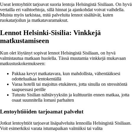
Useat lentoyhtiöt tarjoavat suoria lentoja Helsingistä Sisiliaan. On hyvä
vertailla eri vaihtoehtoja, sillä hinnat ja ajankohdat voivat vaihdella.
Muista myös tarkistaa, mitä palveluita lennot sisältävät, kuten
ruokatarjoilun ja matkatavaramaksut.
Lennot Helsinki-Sisilia: Vinkkejä
matkustamiseen
Kun olet löytänyt sopivat lennot Helsingistä Sisiliaan, on hyvä
valmistautua matkaan huolella. Tässä muutamia vinkkejä mukavaan
matkustuskokemukseen:
Pakkaa kevyt matkatavara, kun mahdollista, vähentääksesi
odotteluaikaa lentokentällä
Varaa hotelli tai majoitus etukäteen, jotta sinulla on stressitöntä
saapuessasi perille
Tutustu Sisilian nähtävyyksiin ja kulttuuriin ennen matkaa, jotta
osaat suunnitella lomasi parhaiten
Lentoyhtiöiden tarjoamat palvelut
Jotkut lentoyhtiöt tarjoavat lisäpalveluita lennoilla Helsingistä Sisiliaan.
Voit esimerkiksi varata istumapaikan valmiiksi tai valita