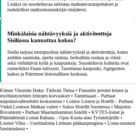
Lisäksi on suositeltavaa tarkistaa matkatavararajoitukset ja
mahdolliset matkustusasiakirjat etukäteen.
Minkälaisia nähtävyyksiä ja aktiviteetteja
Sisiliassa kannattaa kokea?
Sisilia tarjoaa monipuolisia nähtävyyksiä ja aktiviteetteja, kuten
antiikin raunioita, upeita rantoja, herkullista ruokaa ja viiniä
sekä viehättäviä kyliä ja kaupunkeja. Suositeltavia kohteita ovat
esimerkiksi Etnan tulivuori, Taorminan kaupunki, Agrigenton
laakso ja Palermon historiallinen keskusta.
Kiinan Viisumin Haku: Tärkeää Tietoa
•
Finnairin perutut lennot ja
myöhästyneiden lentojen korvaukset
•
Tammisaari – Parhaat
majoitusvaihtoehdot keskustassa
•
Lontoo Lennot ja Hotelli – Parhaat
Vinkit Lontoon Matkaa varten
•
Sokos Hotellit Suomessa
•
Majoitus
Rovaniemi
•
Parhaat Maarianhaminan hotellit
•
KVTES-lomat ja
Pitämättömät Lomat Rahana – Opas Kunta-alan Työntekijöille
•
Lennot Vilna – Unelmaloma Liettuan pääkaupungissa
•
Loma-asunnot
Sastamalassa
•