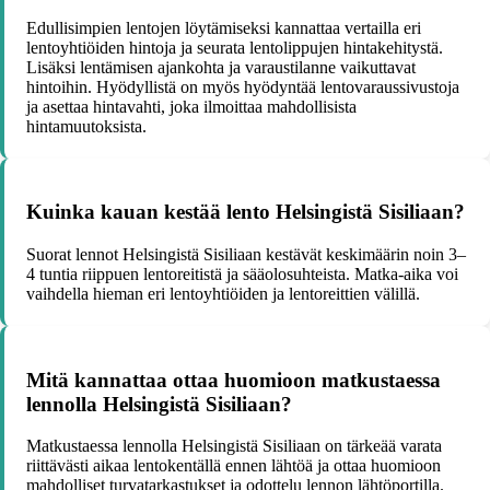
Edullisimpien lentojen löytämiseksi kannattaa vertailla eri
lentoyhtiöiden hintoja ja seurata lentolippujen hintakehitystä.
Lisäksi lentämisen ajankohta ja varaustilanne vaikuttavat
hintoihin. Hyödyllistä on myös hyödyntää lentovaraussivustoja
ja asettaa hintavahti, joka ilmoittaa mahdollisista
hintamuutoksista.
Kuinka kauan kestää lento Helsingistä Sisiliaan?
Suorat lennot Helsingistä Sisiliaan kestävät keskimäärin noin 3–
4 tuntia riippuen lentoreitistä ja sääolosuhteista. Matka-aika voi
vaihdella hieman eri lentoyhtiöiden ja lentoreittien välillä.
Mitä kannattaa ottaa huomioon matkustaessa
lennolla Helsingistä Sisiliaan?
Matkustaessa lennolla Helsingistä Sisiliaan on tärkeää varata
riittävästi aikaa lentokentällä ennen lähtöä ja ottaa huomioon
mahdolliset turvatarkastukset ja odottelu lennon lähtöportilla.