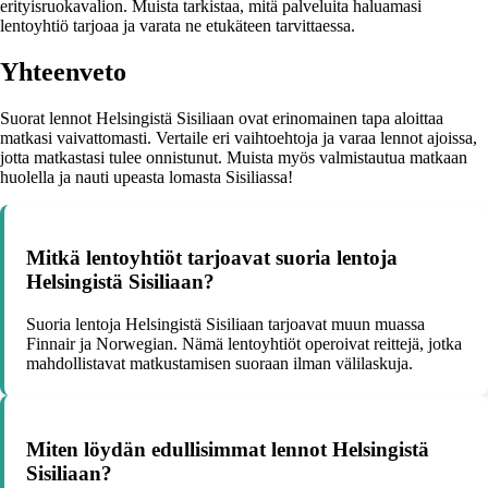
erityisruokavalion. Muista tarkistaa, mitä palveluita haluamasi
lentoyhtiö tarjoaa ja varata ne etukäteen tarvittaessa.
Yhteenveto
Suorat lennot Helsingistä Sisiliaan ovat erinomainen tapa aloittaa
matkasi vaivattomasti. Vertaile eri vaihtoehtoja ja varaa lennot ajoissa,
jotta matkastasi tulee onnistunut. Muista myös valmistautua matkaan
huolella ja nauti upeasta lomasta Sisiliassa!
Mitkä lentoyhtiöt tarjoavat suoria lentoja
Helsingistä Sisiliaan?
Suoria lentoja Helsingistä Sisiliaan tarjoavat muun muassa
Finnair ja Norwegian. Nämä lentoyhtiöt operoivat reittejä, jotka
mahdollistavat matkustamisen suoraan ilman välilaskuja.
Miten löydän edullisimmat lennot Helsingistä
Sisiliaan?