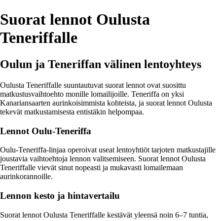
Suorat lennot Oulusta
Teneriffalle
Oulun ja Teneriffan välinen lentoyhteys
Oulusta Teneriffalle suuntautuvat suorat lennot ovat suosittu
matkustusvaihtoehto monille lomailijoille. Teneriffa on yksi
Kanariansaarten aurinkoisimmista kohteista, ja suorat lennot Oulusta
tekevät matkustamisesta entistäkin helpompaa.
Lennot Oulu-Teneriffa
Oulu-Teneriffa-linjaa operoivat useat lentoyhtiöt tarjoten matkustajille
joustavia vaihtoehtoja lennon valitsemiseen. Suorat lennot Oulusta
Teneriffalle vievät sinut nopeasti ja mukavasti lomailemaan
aurinkorannoille.
Lennon kesto ja hintavertailu
Suorat lennot Oulusta Teneriffalle kestävät yleensä noin 6–7 tuntia,