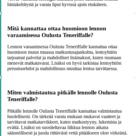
hintakehitystä ja varata liput hyvissä ajoin etukäteen.
Mitä kannattaa ottaa huomioon lennon
varaamisessa Oulusta Teneriffalle?
Lennon varaamisessa Oulusta Teneriffalle kannattaa ottaa
huomioon muun muassa matkustusajankohta, lentoyhtiön
tarjoamat palvelut ja mahdolliset lisämaksut, kuten ruumaan
menevät matkatavarat. Lisäksi on hyvä tarkistaa lentoyhtiön
peruutusehdot ja mahdollisuus muuttaa lentoa tarvittaessa.
Miten valmistautua pitkälle lennolle Oulusta
Teneriffalle?
Pitkälle lennolle Oulusta Teneriffalle kannattaa valmistautua
huolellisesti. On tärkeää varata mukaan mukavat vaatteet ja
tarvittavat matkatarvikkeet, kuten matkustyyny, lukemista ja
eväitä. Lisäksi on suositeltavaa liikkua lennon aikana
säännöllisesti ja juoda riittävästi vettä pitääkseen olon virkeänä.