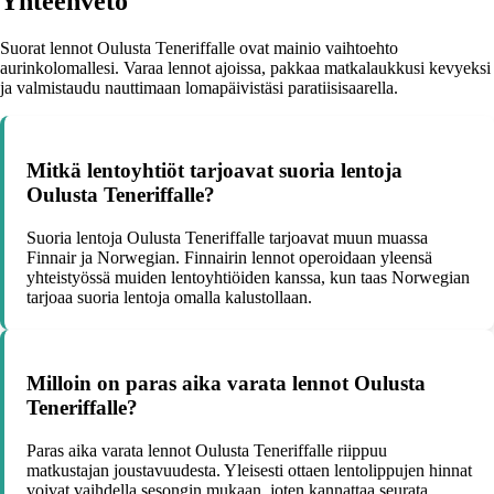
Yhteenveto
Suorat lennot Oulusta Teneriffalle ovat mainio vaihtoehto
aurinkolomallesi. Varaa lennot ajoissa, pakkaa matkalaukkusi kevyeksi
ja valmistaudu nauttimaan lomapäivistäsi paratiisisaarella.
Mitkä lentoyhtiöt tarjoavat suoria lentoja
Oulusta Teneriffalle?
Suoria lentoja Oulusta Teneriffalle tarjoavat muun muassa
Finnair ja Norwegian. Finnairin lennot operoidaan yleensä
yhteistyössä muiden lentoyhtiöiden kanssa, kun taas Norwegian
tarjoaa suoria lentoja omalla kalustollaan.
Milloin on paras aika varata lennot Oulusta
Teneriffalle?
Paras aika varata lennot Oulusta Teneriffalle riippuu
matkustajan joustavuudesta. Yleisesti ottaen lentolippujen hinnat
voivat vaihdella sesongin mukaan, joten kannattaa seurata