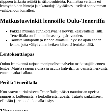
riippuen tarkasta reitistä ja sääolosuhteista. Kannattaa vertailla eri
lentoyhtiöiden hintoja ja aikatauluja löytääksesi itsellesi sopivimman
vaihtoehdon lomallesi.
Matkustusvinkit lennoille Oulu-Teneriffa
Pakkaa mukaan aurinkorasvaa ja kevyitä kesävaatteita, sillä
Teneriffalla on lämmin ilmasto ympäri vuoden.
Tarkista lähtöportti ja lennon aikataulu hyvissä ajoin ennen
lentoa, jotta vältyt viime hetken kiireeltä lentokentällä.
Lentokenttäopas
Oulun lentokenttä tarjoaa monipuoliset palvelut matkustajille ennen
lentoa. Muista saapua ajoissa ja nauttia kahvilan tarjoamista herkuista
ennen matkasi alkua.
Perillä Teneriffalla
Kun saavut aurinkoiseen Teneriffalle, pääset nauttimaan upeista
rannoista, kulttuurista ja herkullisesta ruoasta. Tutustu paikalliseen
elämään ja rentoudu lomallasi täysin.