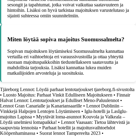
sesongit ja tapahtumat, jotka voivat vaikuttaa saatavuuteen ja
hintoihin. Lisäksi on hyvä tarkistaa majoituksen varustelutaso ja
sijainti suhteessa omiin suunnitelmiin.
Miten löytää sopiva majoitus Suomussalmelta?
Sopivan majoituksen löytämiseksi Suomussalmelta kannattaa
vertailla eri vaihtoehtoja eri varaussivustoilla ja ottaa yhteyttä
suoraan majoituspaikkoihin tiedustellakseen saatavuutta ja
mahdollisia tarjouksia. Lisäksi kannattaa lukea muiden
matkailijoiden arvosteluja ja suosituksia.
Tjäreborg Lennot: Löydä parhaat lentotarjoukset tjareborg.fi-sivustolta
•
Luosto Majoitus: Parhaat Vinkit Edulliseen Majoitukseen
•
Finnair
Halvat Lennot: Lentotarjoukset ja Edulliset Meno-Paluulennot
•
Lennot Gran Canarialle ja Kanariansaarille
•
Lennot Dubliniin –
Vinkkejä Halpojen Lentojen Löytämiseen
•
Iglu-hotelli ja LasIglu-
majoitus Lapissa
•
Myytävät loma-asunnot Kouvola ja Valkeala –
Löydä unelmiesi lomapaikka!
•
Lennot Vaasaan: Tietoa lähtevistä ja
saapuvista lennoista
•
Parhaat hotellit ja majoitusvaihtoehdot
Kööpenhaminassa
•
Suorat lennot Tampereelta 2023
•