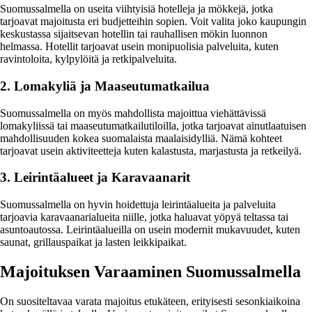
Suomussalmella on useita viihtyisiä hotelleja ja mökkejä, jotka
tarjoavat majoitusta eri budjetteihin sopien. Voit valita joko kaupungin
keskustassa sijaitsevan hotellin tai rauhallisen mökin luonnon
helmassa. Hotellit tarjoavat usein monipuolisia palveluita, kuten
ravintoloita, kylpylöitä ja retkipalveluita.
2. Lomakyliä ja Maaseutumatkailua
Suomussalmella on myös mahdollista majoittua viehättävissä
lomakyliissä tai maaseutumatkailutiloilla, jotka tarjoavat ainutlaatuisen
mahdollisuuden kokea suomalaista maalaisidylliä. Nämä kohteet
tarjoavat usein aktiviteetteja kuten kalastusta, marjastusta ja retkeilyä.
3. Leirintäalueet ja Karavaanarit
Suomussalmella on hyvin hoidettuja leirintäalueita ja palveluita
tarjoavia karavaanarialueita niille, jotka haluavat yöpyä teltassa tai
asuntoautossa. Leirintäalueilla on usein modernit mukavuudet, kuten
saunat, grillauspaikat ja lasten leikkipaikat.
Majoituksen Varaaminen Suomussalmella
On suositeltavaa varata majoitus etukäteen, erityisesti sesonkiaikoina