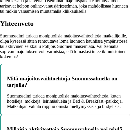
kuten kesällä ja talvella. Useimmat majoituspaikat Suomussalmella
tarjoavat helpon online-varausjärjestelmän, joka mahdollistaa huoneen
tai mökin varaamisen muutamalla klikkauksella.
Yhteenveto
Suomussalmi tarjoaa monipuolisia majoitusvaihtoehtoja matkailijoille,
olipa kyseessä sitten rentouttava loma luonnon kauniissa ympäristössä
tai aktiivinen seikkailu Pohjois-Suomen maisemissa. Valitsemalla
sopivan majoituksen voit varmistaa, että lomastasi tulee ikimuistoinen
kokemus!
Mitä majoitusvaihtoehtoja Suomussalmella on
tarjolla?
Suomussalmi tarjoaa monipuolisia majoitusvaihtoehtoja, kuten
hotelleja, mökkejä, leirintäalueita ja Bed & Breakfast -paikkoja.
Matkailijan valinta riippuu omista mieltymyksistä ja budjetista.
Millaisia aktiviteetteja Suomussalmella voi tehdä