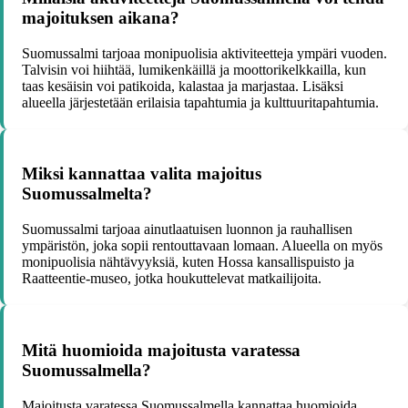
majoituksen aikana?
Suomussalmi tarjoaa monipuolisia aktiviteetteja ympäri vuoden.
Talvisin voi hiihtää, lumikenkäillä ja moottorikelkkailla, kun
taas kesäisin voi patikoida, kalastaa ja marjastaa. Lisäksi
alueella järjestetään erilaisia tapahtumia ja kulttuuritapahtumia.
Miksi kannattaa valita majoitus
Suomussalmelta?
Suomussalmi tarjoaa ainutlaatuisen luonnon ja rauhallisen
ympäristön, joka sopii rentouttavaan lomaan. Alueella on myös
monipuolisia nähtävyyksiä, kuten Hossa kansallispuisto ja
Raatteentie-museo, jotka houkuttelevat matkailijoita.
Mitä huomioida majoitusta varatessa
Suomussalmella?
Majoitusta varatessa Suomussalmella kannattaa huomioida