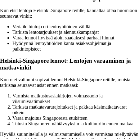
Kun etsit lentoja Helsinki-Singapore reitille, kannattaa ottaa huomioon
seuraavat vinkit:
Vertaile hintoja eri lentoyhtiöiden välillä
Tarkista lentotarjoukset ja alennuskampanjat
Varaa lennot hyvissä ajoin saadaksesi parhaat hinnat
Hyödynnä lentoyhtiöiden kanta-asiakasohjelmat ja
palkintopisteet
Helsinki-Singapore lennot: Lentojen varaaminen ja
matkavinkit
Kun olet valinnut sopivat lennot Helsinki-Singapore reitille, muista
tarkistaa seuraavat asiat ennen matkaasi:
Varmista matkustusasiakirjojen voimassaolo ja
viisumivaatimukset
Tarkista matkatavararajoitukset ja pakkaa käsimatkatavarat
oikein
Varaa majoitus Singaporesta etukäteen
Tutustu Singaporen nähtävyyksiin ja kulttuuriin ennen matkaa
Hyvällä suunnittelulla ja valmistautumisella voit varmistaa miellyttävän