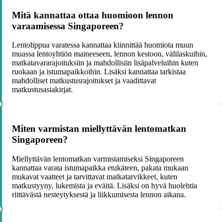
Mitä kannattaa ottaa huomioon lennon
varaamisessa Singaporeen?
Lentolippua varatessa kannattaa kiinnittää huomiota muun
muassa lentoyhtiön maineeseen, lennon kestoon, välilaskuihin,
matkatavararajoituksiin ja mahdollisiin lisäpalveluihin kuten
ruokaan ja istumapaikkoihin. Lisäksi kannattaa tarkistaa
mahdolliset matkustusrajoitukset ja vaadittavat
matkustusasiakirjat.
Miten varmistan miellyttävän lentomatkan
Singaporeen?
Miellyttävän lentomatkan varmistamiseksi Singaporeen
kannattaa varata istumapaikka etukäteen, pakata mukaan
mukavat vaatteet ja tarvittavat matkatarvikkeet, kuten
matkustyyny, lukemista ja eväitä. Lisäksi on hyvä huolehtia
riittävästä nesteytyksestä ja liikkumisesta lennon aikana.