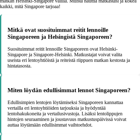
matkan Helsinki-Singapore välillä. Muista nauttia matkastasi ja kokea
kaikki, mitä Singapore tarjoaa!
Mitkä ovat suosituimmat reitit lennoille
Singaporeen ja Helsingistä Singaporeen?
Suosituimmat reitit lennoille Singaporeen ovat Helsinki-
Singapore ja Singapore-Helsinki. Matkustajat voivat valita
useista eri lentoyhtiöistä ja reiteistä riippuen matkan kestosta ja
hintatasosta.
Miten löydän edullisimmat lennot Singaporeen?
Edullisimpien lentojen löytämiseksi Singaporeen kannattaa
vertailla eri lentoyhtiöiden tarjouksia ja hyödyntää
lentohakukoneita ja vertailusivustoja. Lisäksi lentolippujen
hintojen seuraaminen ja joustavuus matkustuspäivissä voivat
auttaa löytämään edullisimmat vaihtoehdot.