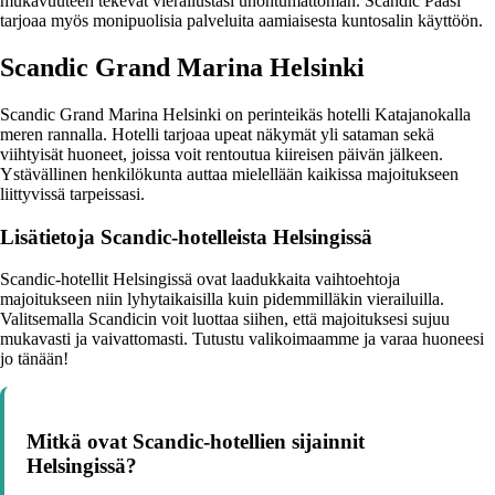
mukavuuteen tekevät vierailustasi unohtumattoman. Scandic Paasi
tarjoaa myös monipuolisia palveluita aamiaisesta kuntosalin käyttöön.
Scandic Grand Marina Helsinki
Scandic Grand Marina Helsinki on perinteikäs hotelli Katajanokalla
meren rannalla. Hotelli tarjoaa upeat näkymät yli sataman sekä
viihtyisät huoneet, joissa voit rentoutua kiireisen päivän jälkeen.
Ystävällinen henkilökunta auttaa mielellään kaikissa majoitukseen
liittyvissä tarpeissasi.
Lisätietoja Scandic-hotelleista Helsingissä
Scandic-hotellit Helsingissä ovat laadukkaita vaihtoehtoja
majoitukseen niin lyhytaikaisilla kuin pidemmilläkin vierailuilla.
Valitsemalla Scandicin voit luottaa siihen, että majoituksesi sujuu
mukavasti ja vaivattomasti. Tutustu valikoimaamme ja varaa huoneesi
jo tänään!
Mitkä ovat Scandic-hotellien sijainnit
Helsingissä?