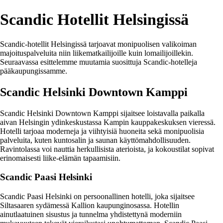
Scandic Hotellit Helsingissä
Scandic-hotellit Helsingissä tarjoavat monipuolisen valikoiman
majoituspalveluita niin liikematkailijoille kuin lomailijoillekin.
Seuraavassa esittelemme muutamia suosittuja Scandic-hotelleja
pääkaupungissamme.
Scandic Helsinki Downtown Kamppi
Scandic Helsinki Downtown Kamppi sijaitsee loistavalla paikalla
aivan Helsingin ydinkeskustassa Kampin kauppakeskuksen vieressä.
Hotelli tarjoaa moderneja ja viihtyisiä huoneita sekä monipuolisia
palveluita, kuten kuntosalin ja saunan käyttömahdollisuuden.
Ravintolassa voi nauttia herkullisista aterioista, ja kokoustilat sopivat
erinomaisesti liike-elämän tapaamisiin.
Scandic Paasi Helsinki
Scandic Paasi Helsinki on persoonallinen hotelli, joka sijaitsee
Siltasaaren sydämessä Kallion kaupunginosassa. Hotellin
ainutlaatuinen sisustus ja tunnelma yhdistettynä moderniin