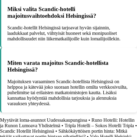
Miksi valita Scandic-hotelli
majoitusvaihtoehdoksi Helsingissä?
Scandic-hotellit Helsingissä tarjoavat hyvän sijainnin,
laadukkaat palvelut, viihtyisät huoneet sekä monipuoliset
mahdollisuudet niin liikematkailijoille kuin lomailijoillekin.
Miten varata majoitus Scandic-hotellista
Helsingissä?
Majoituksen varaaminen Scandic-hotellista Helsingissä on
helppoa ja kätevää joko suoraan hotellin omilta verkkosivuilta,
puhelimitse tai erilaisten matkatoimistojen kautta. Lisäksi
kannattaa hyödyntää mahdollisia tarjouksia ja alennuksia
varauksen yhteydessä.
Myytävät loma-asunnot Uudessakaupungissa
•
Runo Hotelli: Hotellin
ja Runon Lumoava Yhdistelmä
•
Tripla Hotelli – Sokos Hotelli Tripla
•
Scandic Hotellit Helsingissä
•
Sähkökäyttöisen portin hinta: Mitkä
tekijät vaikuttavat portin hintaan pihatielläsi?
•
Valo Hotelli Helsinki: