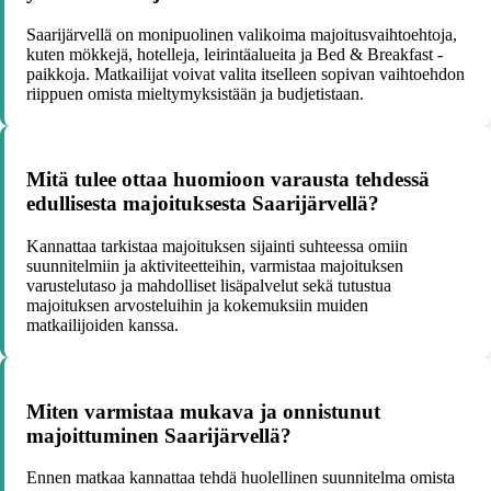
Saarijärvellä on monipuolinen valikoima majoitusvaihtoehtoja,
kuten mökkejä, hotelleja, leirintäalueita ja Bed & Breakfast -
paikkoja. Matkailijat voivat valita itselleen sopivan vaihtoehdon
riippuen omista mieltymyksistään ja budjetistaan.
Mitä tulee ottaa huomioon varausta tehdessä
edullisesta majoituksesta Saarijärvellä?
Kannattaa tarkistaa majoituksen sijainti suhteessa omiin
suunnitelmiin ja aktiviteetteihin, varmistaa majoituksen
varustelutaso ja mahdolliset lisäpalvelut sekä tutustua
majoituksen arvosteluihin ja kokemuksiin muiden
matkailijoiden kanssa.
Miten varmistaa mukava ja onnistunut
majoittuminen Saarijärvellä?
Ennen matkaa kannattaa tehdä huolellinen suunnitelma omista