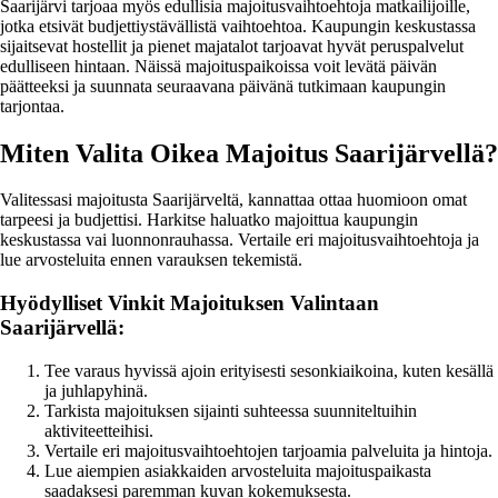
Saarijärvi tarjoaa myös edullisia majoitusvaihtoehtoja matkailijoille,
jotka etsivät budjettiystävällistä vaihtoehtoa. Kaupungin keskustassa
sijaitsevat hostellit ja pienet majatalot tarjoavat hyvät peruspalvelut
edulliseen hintaan. Näissä majoituspaikoissa voit levätä päivän
päätteeksi ja suunnata seuraavana päivänä tutkimaan kaupungin
tarjontaa.
Miten Valita Oikea Majoitus Saarijärvellä?
Valitessasi majoitusta Saarijärveltä, kannattaa ottaa huomioon omat
tarpeesi ja budjettisi. Harkitse haluatko majoittua kaupungin
keskustassa vai luonnonrauhassa. Vertaile eri majoitusvaihtoehtoja ja
lue arvosteluita ennen varauksen tekemistä.
Hyödylliset Vinkit Majoituksen Valintaan
Saarijärvellä:
Tee varaus hyvissä ajoin erityisesti sesonkiaikoina, kuten kesällä
ja juhlapyhinä.
Tarkista majoituksen sijainti suhteessa suunniteltuihin
aktiviteetteihisi.
Vertaile eri majoitusvaihtoehtojen tarjoamia palveluita ja hintoja.
Lue aiempien asiakkaiden arvosteluita majoituspaikasta
saadaksesi paremman kuvan kokemuksesta.