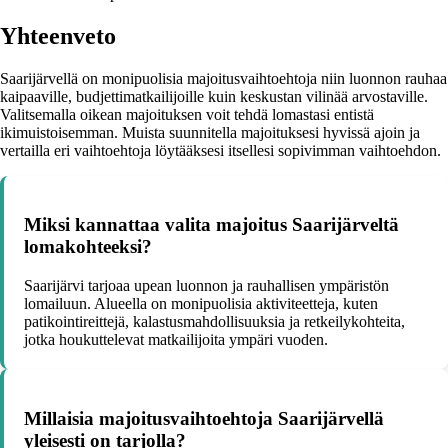
Yhteenveto
Saarijärvellä on monipuolisia majoitusvaihtoehtoja niin luonnon rauhaa
kaipaaville, budjettimatkailijoille kuin keskustan vilinää arvostaville.
Valitsemalla oikean majoituksen voit tehdä lomastasi entistä
ikimuistoisemman. Muista suunnitella majoituksesi hyvissä ajoin ja
vertailla eri vaihtoehtoja löytääksesi itsellesi sopivimman vaihtoehdon.
Miksi kannattaa valita majoitus Saarijärveltä
lomakohteeksi?
Saarijärvi tarjoaa upean luonnon ja rauhallisen ympäristön
lomailuun. Alueella on monipuolisia aktiviteetteja, kuten
patikointireittejä, kalastusmahdollisuuksia ja retkeilykohteita,
jotka houkuttelevat matkailijoita ympäri vuoden.
Millaisia majoitusvaihtoehtoja Saarijärvellä
yleisesti on tarjolla?