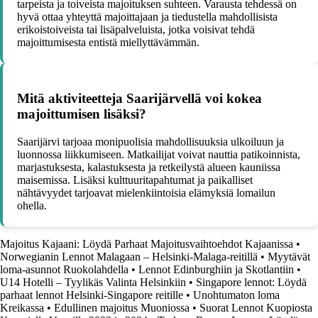
tarpeista ja toiveista majoituksen suhteen. Varausta tehdessä on
hyvä ottaa yhteyttä majoittajaan ja tiedustella mahdollisista
erikoistoiveista tai lisäpalveluista, jotka voisivat tehdä
majoittumisesta entistä miellyttävämmän.
Mitä aktiviteetteja Saarijärvellä voi kokea
majoittumisen lisäksi?
Saarijärvi tarjoaa monipuolisia mahdollisuuksia ulkoiluun ja
luonnossa liikkumiseen. Matkailijat voivat nauttia patikoinnista,
marjastuksesta, kalastuksesta ja retkeilystä alueen kauniissa
maisemissa. Lisäksi kulttuuritapahtumat ja paikalliset
nähtävyydet tarjoavat mielenkiintoisia elämyksiä lomailun
ohella.
Majoitus Kajaani: Löydä Parhaat Majoitusvaihtoehdot Kajaanissa
•
Norwegianin Lennot Malagaan – Helsinki-Malaga-reitillä
•
Myytävät
loma-asunnot Ruokolahdella
•
Lennot Edinburghiin ja Skotlantiin
•
U14 Hotelli – Tyylikäs Valinta Helsinkiin
•
Singapore lennot: Löydä
parhaat lennot Helsinki-Singapore reitille
•
Unohtumaton loma
Kreikassa
•
Edullinen majoitus Muoniossa
•
Suorat Lennot Kuopiosta