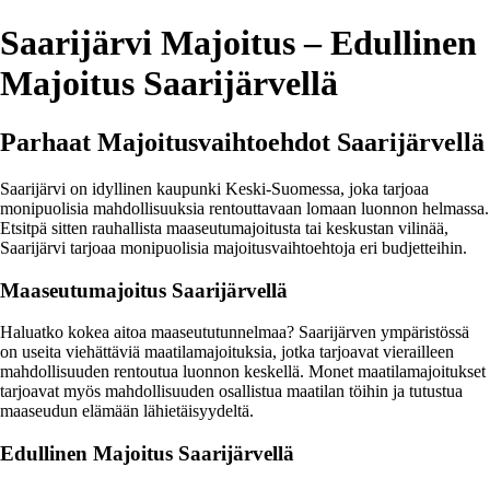
Saarijärvi Majoitus – Edullinen
Majoitus Saarijärvellä
Parhaat Majoitusvaihtoehdot Saarijärvellä
Saarijärvi on idyllinen kaupunki Keski-Suomessa, joka tarjoaa
monipuolisia mahdollisuuksia rentouttavaan lomaan luonnon helmassa.
Etsitpä sitten rauhallista maaseutumajoitusta tai keskustan vilinää,
Saarijärvi tarjoaa monipuolisia majoitusvaihtoehtoja eri budjetteihin.
Maaseutumajoitus Saarijärvellä
Haluatko kokea aitoa maaseututunnelmaa? Saarijärven ympäristössä
on useita viehättäviä maatilamajoituksia, jotka tarjoavat vierailleen
mahdollisuuden rentoutua luonnon keskellä. Monet maatilamajoitukset
tarjoavat myös mahdollisuuden osallistua maatilan töihin ja tutustua
maaseudun elämään lähietäisyydeltä.
Edullinen Majoitus Saarijärvellä