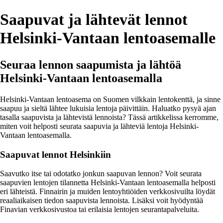
Saapuvat ja lähtevät lennot
Helsinki-Vantaan lentoasemalle
Seuraa lennon saapumista ja lähtöä
Helsinki-Vantaan lentoasemalla
Helsinki-Vantaan lentoasema on Suomen vilkkain lentokenttä, ja sinne
saapuu ja sieltä lähtee lukuisia lentoja päivittäin. Haluatko pysyä ajan
tasalla saapuvista ja lähtevistä lennoista? Tässä artikkelissa kerromme,
miten voit helposti seurata saapuvia ja lähteviä lentoja Helsinki-
Vantaan lentoasemalla.
Saapuvat lennot Helsinkiin
Saavutko itse tai odotatko jonkun saapuvan lennon? Voit seurata
saapuvien lentojen tilannetta Helsinki-Vantaan lentoasemalla helposti
eri lähteistä. Finnairin ja muiden lentoyhtiöiden verkkosivuilta löydät
reaaliaikaisen tiedon saapuvista lennoista. Lisäksi voit hyödyntää
Finavian verkkosivustoa tai erilaisia lentojen seurantapalveluita.