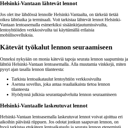
Helsinki-Vantaan lähtevät lennot
Jos olet itse lähdössä lennolle Helsinki-Vantaalta, on tärkeää tietää
oikea lähtöaika ja terminaali. Voit tarkistaa lähtevät lennot Helsinki-
Vantaan lentoasemalla esimerkiksi sisäänkirjautumissivuilta,
lentoyhtiöiden verkkosivuilta tai käyttämällä erilaisia
mobiilisovelluksia.
Kätevät työkalut lennon seuraamiseen
Onneksi nykyään on monia käteviä tapoja seurata lennon saapumista ja
lähtöä Helsinki-Vantaan lentoasemalla. Alla muutamia vinkkejä, miten
pysyt ajan tasalla lennon tilanteesta:
Tarkista lentoaikataulut lentoyhtiön verkkosivuilta
Asenna sovellus, joka antaa reaaliaikaista tietoa lennon
tilanteesta
Hyödynnä julkisia seurantapalveluita lennon seuraamiseen
Helsinki-Vantaalle laskeutuvat lennot
Helsinki-Vantaan lentoasemalla laskeutuvat lennot voivat ajoittua eri
aikoihin päivästä riippuen. Jos odotat jonkun saapuvan lennon, on
hyvä tarkistaa etukäteen lentoaikataulu ja seurata lennon etenemistä