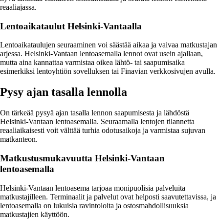
reaaliajassa.
Lentoaikataulut Helsinki-Vantaalla
Lentoaikataulujen seuraaminen voi säästää aikaa ja vaivaa matkustajan
arjessa. Helsinki-Vantaan lentoasemalla lennot ovat usein ajallaan,
mutta aina kannattaa varmistaa oikea lähtö- tai saapumisaika
esimerkiksi lentoyhtiön sovelluksen tai Finavian verkkosivujen avulla.
Pysy ajan tasalla lennolla
On tärkeää pysyä ajan tasalla lennon saapumisesta ja lähdöstä
Helsinki-Vantaan lentoasemalla. Seuraamalla lentojen tilannetta
reaaliaikaisesti voit välttää turhia odotusaikoja ja varmistaa sujuvan
matkanteon.
Matkustusmukavuutta Helsinki-Vantaan
lentoasemalla
Helsinki-Vantaan lentoasema tarjoaa monipuolisia palveluita
matkustajilleen. Terminaalit ja palvelut ovat helposti saavutettavissa, ja
lentoasemalla on lukuisia ravintoloita ja ostosmahdollisuuksia
matkustajien käyttöön.