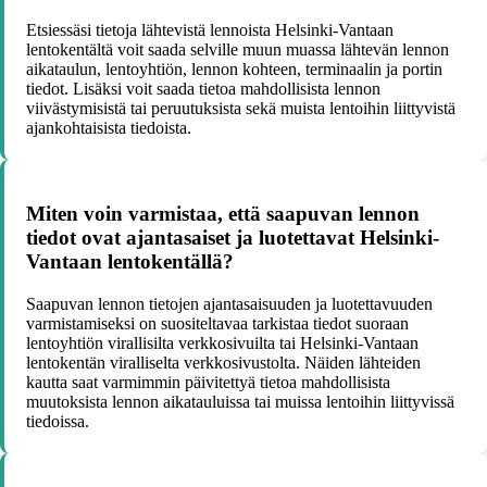
Etsiessäsi tietoja lähtevistä lennoista Helsinki-Vantaan
lentokentältä voit saada selville muun muassa lähtevän lennon
aikataulun, lentoyhtiön, lennon kohteen, terminaalin ja portin
tiedot. Lisäksi voit saada tietoa mahdollisista lennon
viivästymisistä tai peruutuksista sekä muista lentoihin liittyvistä
ajankohtaisista tiedoista.
Miten voin varmistaa, että saapuvan lennon
tiedot ovat ajantasaiset ja luotettavat Helsinki-
Vantaan lentokentällä?
Saapuvan lennon tietojen ajantasaisuuden ja luotettavuuden
varmistamiseksi on suositeltavaa tarkistaa tiedot suoraan
lentoyhtiön virallisilta verkkosivuilta tai Helsinki-Vantaan
lentokentän viralliselta verkkosivustolta. Näiden lähteiden
kautta saat varmimmin päivitettyä tietoa mahdollisista
muutoksista lennon aikatauluissa tai muissa lentoihin liittyvissä
tiedoissa.