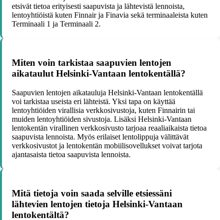
etsivät tietoa erityisesti saapuvista ja lähtevistä lennoista,
lentoyhtiöistä kuten Finnair ja Finavia sekä terminaaleista kuten
Terminaali 1 ja Terminaali 2.
Miten voin tarkistaa saapuvien lentojen
aikataulut Helsinki-Vantaan lentokentällä?
Saapuvien lentojen aikatauluja Helsinki-Vantaan lentokentällä
voi tarkistaa useista eri lähteistä. Yksi tapa on käyttää
lentoyhtiöiden virallisia verkkosivustoja, kuten Finnairin tai
muiden lentoyhtiöiden sivustoja. Lisäksi Helsinki-Vantaan
lentokentän virallinen verkkosivusto tarjoaa reaaliaikaista tietoa
saapuvista lennoista. Myös erilaiset lentolippuja välittävät
verkkosivustot ja lentokentän mobiilisovellukset voivat tarjota
ajantasaista tietoa saapuvista lennoista.
Mitä tietoja voin saada selville etsiessäni
lähtevien lentojen tietoja Helsinki-Vantaan
lentokentältä?