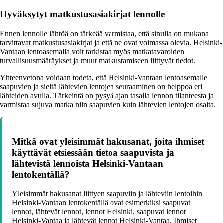
Hyväksytyt matkustusasiakirjat lennolle
Ennen lennolle lähtöä on tärkeää varmistaa, että sinulla on mukana
tarvittavat matkustusasiakirjat ja että ne ovat voimassa olevia. Helsinki-
Vantaan lentoasemalla voit tarkistaa myös matkatavaroiden
turvallisuusmääräykset ja muut matkustamiseen liittyvät tiedot.
Yhteenvetona voidaan todeta, että Helsinki-Vantaan lentoasemalle
saapuvien ja sieltä lähtevien lentojen seuraaminen on helppoa eri
lähteiden avulla. Tärkeintä on pysyä ajan tasalla lennon tilanteesta ja
varmistaa sujuva matka niin saapuvien kuin lähtevien lentojen osalta.
Mitkä ovat yleisimmät hakusanat, joita ihmiset
käyttävät etsiessään tietoa saapuvista ja
lähtevistä lennoista Helsinki-Vantaan
lentokentällä?
Yleisimmät hakusanat liittyen saapuviin ja lähteviin lentoihin
Helsinki-Vantaan lentokentällä ovat esimerkiksi saapuvat
lennot, lähtevät lennot, lennot Helsinki, saapuvat lennot
Helsinki-Vantaa ja lähtevät lennot Helsinki-Vantaa. Ihmiset