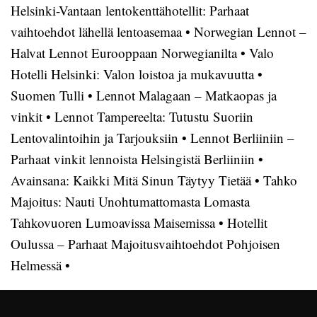
Helsinki-Vantaan lentokenttähotellit: Parhaat
vaihtoehdot lähellä lentoasemaa
•
Norwegian Lennot –
Halvat Lennot Eurooppaan Norwegianilta
•
Valo
Hotelli Helsinki: Valon loistoa ja mukavuutta
•
Suomen Tulli
•
Lennot Malagaan – Matkaopas ja
vinkit
•
Lennot Tampereelta: Tutustu Suoriin
Lentovalintoihin ja Tarjouksiin
•
Lennot Berliiniin –
Parhaat vinkit lennoista Helsingistä Berliiniin
•
Avainsana: Kaikki Mitä Sinun Täytyy Tietää
•
Tahko
Majoitus: Nauti Unohtumattomasta Lomasta
Tahkovuoren Lumoavissa Maisemissa
•
Hotellit
Oulussa – Parhaat Majoitusvaihtoehdot Pohjoisen
Helmessä
•