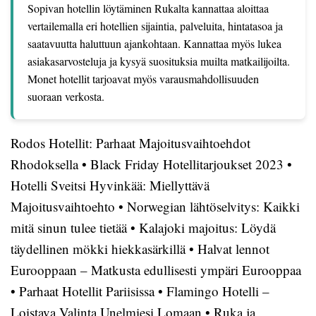
Sopivan hotellin löytäminen Rukalta kannattaa aloittaa
vertailemalla eri hotellien sijaintia, palveluita, hintatasoa ja
saatavuutta haluttuun ajankohtaan. Kannattaa myös lukea
asiakasarvosteluja ja kysyä suosituksia muilta matkailijoilta.
Monet hotellit tarjoavat myös varausmahdollisuuden
suoraan verkosta.
Rodos Hotellit: Parhaat Majoitusvaihtoehdot
Rhodoksella
•
Black Friday Hotellitarjoukset 2023
•
Hotelli Sveitsi Hyvinkää: Miellyttävä
Majoitusvaihtoehto
•
Norwegian lähtöselvitys: Kaikki
mitä sinun tulee tietää
•
Kalajoki majoitus: Löydä
täydellinen mökki hiekkasärkillä
•
Halvat lennot
Eurooppaan – Matkusta edullisesti ympäri Eurooppaa
•
Parhaat Hotellit Pariisissa
•
Flamingo Hotelli –
Loistava Valinta Unelmiesi Lomaan
•
Ruka ja