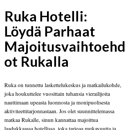
Ruka Hotelli:
Löydä Parhaat
Majoitusvaihtoehd
ot Rukalla
Ruka on tunnettu laskettelukeskus ja matkailukohde,
joka houkuttelee vuosittain tuhansia vierailijoita
nauttimaan upeasta luonnosta ja monipuolisesta
aktiviteettitarjonnastaan. Jos olet suunnittelemassa
matkaa Rukalle, sinun kannattaa majoittua
laadukkaassa hotellissa, joka tarjoaa mukavuutta ja