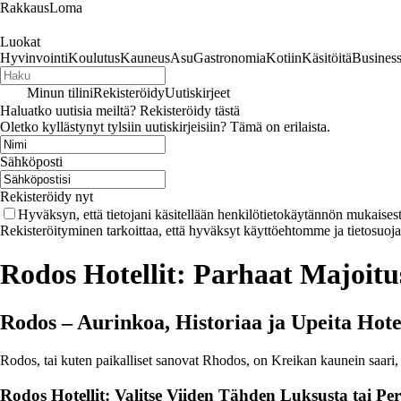
RakkausLoma
Luokat
Hyvinvointi
Koulutus
Kauneus
Asu
Gastronomia
Kotiin
Käsitöitä
Busines
Minun tilini
Rekisteröidy
Uutiskirjeet
Haluatko uutisia meiltä? Rekisteröidy tästä
Oletko kyllästynyt tylsiin uutiskirjeisiin? Tämä on erilaista.
Sähköposti
Rekisteröidy nyt
Hyväksyn, että tietojani käsitellään henkilötietokäytännön mukaisest
Rekisteröityminen tarkoittaa, että hyväksyt käyttöehtomme ja tietosuoj
Rodos Hotellit: Parhaat Majoit
Rodos – Aurinkoa, Historiaa ja Upeita Hote
Rodos, tai kuten paikalliset sanovat Rhodos, on Kreikan kaunein saari, 
Rodos Hotellit: Valitse Viiden Tähden Luksusta tai P