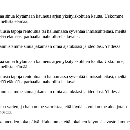
taa sinua löytämään kauneus arjen yksityiskohtien kautta. Uskomme,
nellista elämää.
 uusia tapoja rentoutua tai haluamassa syventää ihmissuhteitasi, meiltä
lää elämääsi parhaalla mahdollisella tavalla.
nnustamme sinua jakamaan omia ajatuksiasi ja ideoitasi. Yhdessä
taa sinua löytämään kauneus arjen yksityiskohtien kautta. Uskomme,
nellista elämää.
 uusia tapoja rentoutua tai haluamassa syventää ihmissuhteitasi, meiltä
lää elämääsi parhaalla mahdollisella tavalla.
nnustamme sinua jakamaan omia ajatuksiasi ja ideoitasi. Yhdessä
inua varten, ja haluamme varmistaa, että löydät sivuiltamme aina jotain
nostaa.
n kauneuden joka päivä. Haluamme, että jokainen käyntisi sivustollamme