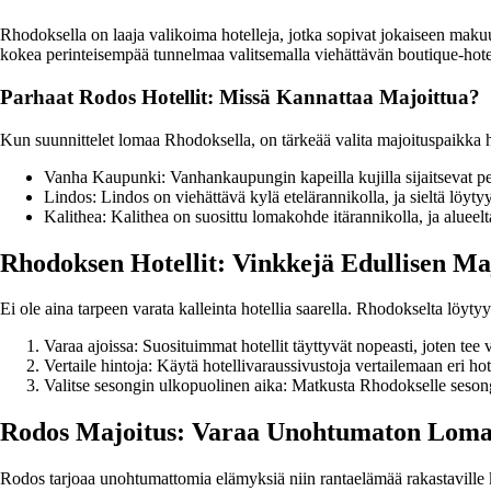
Rhodoksella on laaja valikoima hotelleja, jotka sopivat jokaiseen makuun
kokea perinteisempää tunnelmaa valitsemalla viehättävän boutique-hote
Parhaat Rodos Hotellit: Missä Kannattaa Majoittua?
Kun suunnittelet lomaa Rhodoksella, on tärkeää valita majoituspaikka hu
Vanha Kaupunki: Vanhankaupungin kapeilla kujilla sijaitsevat peri
Lindos: Lindos on viehättävä kylä etelärannikolla, ja sieltä löyty
Kalithea: Kalithea on suosittu lomakohde itärannikolla, ja alueelta 
Rhodoksen Hotellit: Vinkkejä Edullisen M
Ei ole aina tarpeen varata kalleinta hotellia saarella. Rhodokselta löyt
Varaa ajoissa: Suosituimmat hotellit täyttyvät nopeasti, joten te
Vertaile hintoja: Käytä hotellivaraussivustoja vertailemaan eri hote
Valitse sesongin ulkopuolinen aika: Matkusta Rhodokselle sesongi
Rodos Majoitus: Varaa Unohtumaton Loma 
Rodos tarjoaa unohtumattomia elämyksiä niin rantaelämää rakastaville ku