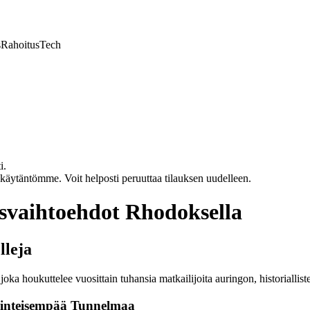
s
Rahoitus
Tech
i.
akäytäntömme. Voit helposti peruuttaa tilauksen uudelleen.
usvaihtoehdot Rhodoksella
lleja
joka houkuttelee vuosittain tuhansia matkailijoita auringon, historialli
erinteisempää Tunnelmaa