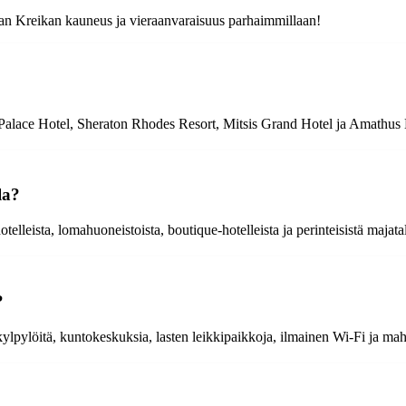
an Kreikan kauneus ja vieraanvaraisuus parhaimmillaan!
s Palace Hotel, Sheraton Rhodes Resort, Mitsis Grand Hotel ja Amathus
la?
elleista, lomahuoneistoista, boutique-hotelleista ja perinteisistä majatal
?
kylpylöitä, kuntokeskuksia, lasten leikkipaikkoja, ilmainen Wi-Fi ja mahdo