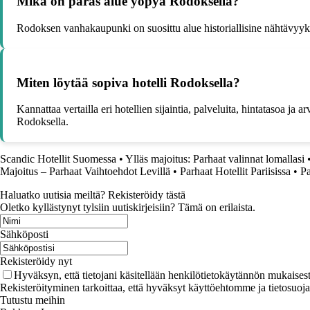
Mikä on paras alue yöpyä Rodoksella?
Rodoksen vanhakaupunki on suosittu alue historiallisine nähtävyyks
Miten löytää sopiva hotelli Rodoksella?
Kannattaa vertailla eri hotellien sijaintia, palveluita, hintatasoa j
Rodoksella.
Scandic Hotellit Suomessa
•
Ylläs majoitus: Parhaat valinnat lomallasi
Majoitus – Parhaat Vaihtoehdot Levillä
•
Parhaat Hotellit Pariisissa
•
Pa
Haluatko uutisia meiltä? Rekisteröidy tästä
Oletko kyllästynyt tylsiin uutiskirjeisiin? Tämä on erilaista.
Sähköposti
Rekisteröidy nyt
Hyväksyn, että tietojani käsitellään henkilötietokäytännön mukaisest
Rekisteröityminen tarkoittaa, että hyväksyt käyttöehtomme ja tietosuoj
Tutustu meihin