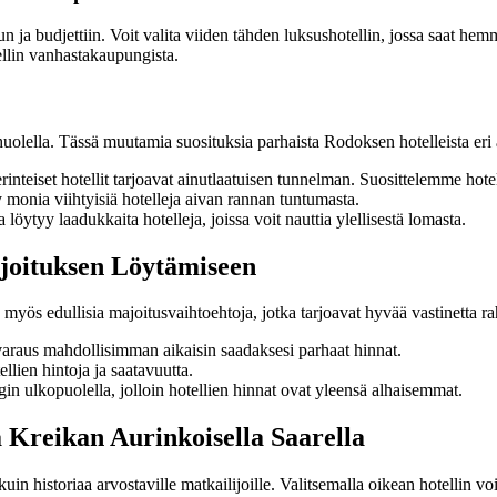
 ja budjettiin. Voit valita viiden tähden luksushotellin, jossa saat hemm
llin vanhastakaupungista.
olella. Tässä muutamia suosituksia parhaista Rodoksen hotelleista eri a
nteiset hotellit tarjoavat ainutlaatuisen tunnelman. Suosittelemme hote
y monia viihtyisiä hotelleja aivan rannan tuntumasta.
löytyy laadukkaita hotelleja, joissa voit nauttia ylellisestä lomasta.
ajoituksen Löytämiseen
yy myös edullisia majoitusvaihtoehtoja, jotka tarjoavat hyvää vastinetta
e varaus mahdollisimman aikaisin saadaksesi parhaat hinnat.
llien hintoja ja saatavuutta.
n ulkopuolella, jolloin hotellien hinnat ovat yleensä alhaisemmat.
Kreikan Aurinkoisella Saarella
in historiaa arvostaville matkailijoille. Valitsemalla oikean hotellin v