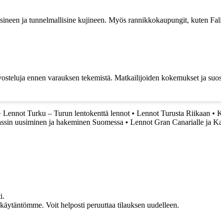
ineen ja tunnelmallisine kujineen. Myös rannikkokaupungit, kuten Falir
a arvosteluja ennen varauksen tekemistä. Matkailijoiden kokemukset ja suo
•
Lennot Turku – Turun lentokenttä lennot
•
Lennot Turusta Riikaan
•
K
ssin uusiminen ja hakeminen Suomessa
•
Lennot Gran Canarialle ja Ka
i.
akäytäntömme. Voit helposti peruuttaa tilauksen uudelleen.