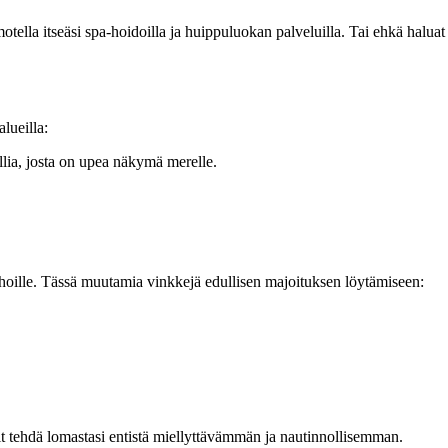
otella itseäsi spa-hoidoilla ja huippuluokan palveluilla. Tai ehkä haluat
lueilla:
llia, josta on upea näkymä merelle.
 rahoille. Tässä muutamia vinkkejä edullisen majoituksen löytämiseen:
oit tehdä lomastasi entistä miellyttävämmän ja nautinnollisemman.