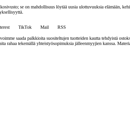
sto; se on mahdollisuus löytää uusia ulottuvuuksia elämään, kehittää
ksellisyyttä.
terest
TikTok
Mail
RSS
mme saada palkkioita suositeltujen tuotteiden kautta tehdyistä ostoks
a rahaa tekemällä yhteistyösopimuksia jälleenmyyjien kanssa. Materiaal