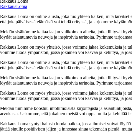
Rakkaus Loma
RakkausLoma
Rakkaus Loma on online-alusta, joka tuo yhteen kaiken, mitä tarvitse
että jokapäiväisestä elämästä voi tehdä erityistä, ja tarjoamme käytännön
Meidän sisältömme kattaa laajan valikoiman aiheita, jotka liittyvät hyvi
löydät asiantuntevia neuvoja ja inspiroivia tarinoita. Pyrimme tarjoamaan
Rakkaus Loma on myös yhteisö, jossa voimme jakaa kokemuksia ja tuk
voimme luoda ympäristön, jossa jokainen voi kasvaa ja kehittyä, ja jos
Rakkaus Loma on online-alusta, joka tuo yhteen kaiken, mitä tarvitse
että jokapäiväisestä elämästä voi tehdä erityistä, ja tarjoamme käytännön
Meidän sisältömme kattaa laajan valikoiman aiheita, jotka liittyvät hyvi
löydät asiantuntevia neuvoja ja inspiroivia tarinoita. Pyrimme tarjoamaan
Rakkaus Loma on myös yhteisö, jossa voimme jakaa kokemuksia ja tuk
voimme luoda ympäristön, jossa jokainen voi kasvaa ja kehittyä, ja jos
Meidän tiimimme koostuu intohimoisista kirjoittajista ja asiantuntijoist
arvokasta. Uskomme, että jokainen meistä voi oppia uutta ja kehittää its
Rakkaus Loma syntyi halusta luoda paikka, jossa ihmiset voivat löytää 
jättää sinulle positiivisen jäljen ja innostaa sinua tekemään pieniä, mut