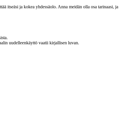
 itseäsi ja kokea yhdessäolo. Anna meidän olla osa tarinaasi, ja
ista.
in uudelleenkäyttö vaatii kirjallisen luvan.