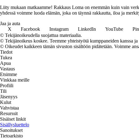
Liity mukaan matkaamme! Rakkaus Loma on enemmän kuin vain verkkosivu
yhdessä voimme luoda elämän, joka on täynnä rakkautta, iloa ja merkity
Jaa ja auta
X
Facebook
Instagram
LinkedIn
YouTube
Pin
© Tekijänoikeudella suojattua materiaalia.
© Tekijänoikeus koskee. Teemme yhteistyötä kumppaneiden kanssa ja voi
© Oikeudet kaikkeen tämän sivuston sisältöön pidätetään. Voimme ansait
Tiedot
Tukea
Apua
Vastaus
Etsimme
Vinkkaa meille
Profiili
Tili
Jäsenyys
Kulut
Vahvistaa
Resurssit
Sisäiset linkit
Sisällysluettelo
Sanoitukset
Tietoarkisto