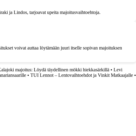
aki ja Lindos, tarjoavat upeita majoitusvaihtoehtoja.
situkset voivat auttaa löytämään juuri itselle sopivan majoituksen
alajoki majoitus: Löydä täydellinen mökki hiekkasärkillä
•
Levi
nariansaarille
•
TUI Lennot – Lentovaihtoehdot ja Vinkit Matkaajalle
•