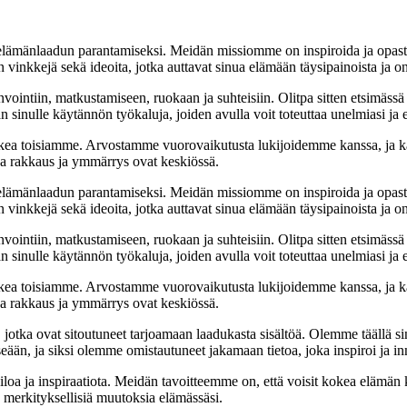
t elämänlaadun parantamiseksi. Meidän missiomme on inspiroida ja opas
 vinkkejä sekä ideoita, jotka auttavat sinua elämään täysipainoista ja on
nvointiin, matkustamiseen, ruokaan ja suhteisiin. Olitpa sitten etsimässä
 sinulle käytännön työkaluja, joiden avulla voit toteuttaa unelmiasi ja e
ea toisiamme. Arvostamme vuorovaikutusta lukijoidemme kanssa, ja ka
sa rakkaus ja ymmärrys ovat keskiössä.
t elämänlaadun parantamiseksi. Meidän missiomme on inspiroida ja opas
 vinkkejä sekä ideoita, jotka auttavat sinua elämään täysipainoista ja on
nvointiin, matkustamiseen, ruokaan ja suhteisiin. Olitpa sitten etsimässä
 sinulle käytännön työkaluja, joiden avulla voit toteuttaa unelmiasi ja e
ea toisiamme. Arvostamme vuorovaikutusta lukijoidemme kanssa, ja ka
sa rakkaus ja ymmärrys ovat keskiössä.
a, jotka ovat sitoutuneet tarjoamaan laadukasta sisältöä. Olemme täällä s
eään, ja siksi olemme omistautuneet jakamaan tietoa, joka inspiroi ja in
iloa ja inspiraatiota. Meidän tavoitteemme on, että voisit kokea elämä
ta merkityksellisiä muutoksia elämässäsi.