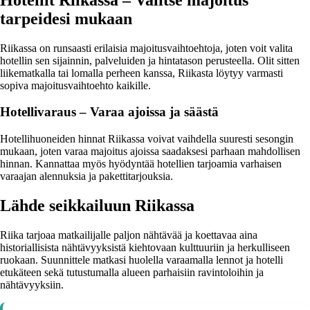
tarpeidesi mukaan
Riikassa on runsaasti erilaisia majoitusvaihtoehtoja, joten voit valita
hotellin sen sijainnin, palveluiden ja hintatason perusteella. Olit sitten
liikematkalla tai lomalla perheen kanssa, Riikasta löytyy varmasti
sopiva majoitusvaihtoehto kaikille.
Hotellivaraus – Varaa ajoissa ja säästä
Hotellihuoneiden hinnat Riikassa voivat vaihdella suuresti sesongin
mukaan, joten varaa majoitus ajoissa saadaksesi parhaan mahdollisen
hinnan. Kannattaa myös hyödyntää hotellien tarjoamia varhaisen
varaajan alennuksia ja pakettitarjouksia.
Lähde seikkailuun Riikassa
Riika tarjoaa matkailijalle paljon nähtävää ja koettavaa aina
historiallisista nähtävyyksistä kiehtovaan kulttuuriin ja herkulliseen
ruokaan. Suunnittele matkasi huolella varaamalla lennot ja hotelli
etukäteen sekä tutustumalla alueen parhaisiin ravintoloihin ja
nähtävyyksiin.