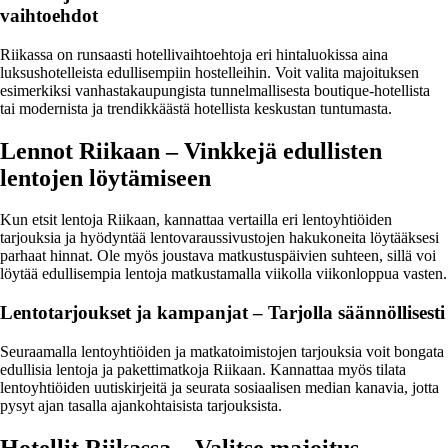
vaihtoehdot
Riikassa on runsaasti hotellivaihtoehtoja eri hintaluokissa aina
luksushotelleista edullisempiin hostelleihin. Voit valita majoituksen
esimerkiksi vanhastakaupungista tunnelmallisesta boutique-hotellista
tai modernista ja trendikkäästä hotellista keskustan tuntumasta.
Lennot Riikaan – Vinkkejä edullisten
lentojen löytämiseen
Kun etsit lentoja Riikaan, kannattaa vertailla eri lentoyhtiöiden
tarjouksia ja hyödyntää lentovaraussivustojen hakukoneita löytääksesi
parhaat hinnat. Ole myös joustava matkustuspäivien suhteen, sillä voi
löytää edullisempia lentoja matkustamalla viikolla viikonloppua vasten.
Lentotarjoukset ja kampanjat – Tarjolla säännöllisesti
Seuraamalla lentoyhtiöiden ja matkatoimistojen tarjouksia voit bongata
edullisia lentoja ja pakettimatkoja Riikaan. Kannattaa myös tilata
lentoyhtiöiden uutiskirjeitä ja seurata sosiaalisen median kanavia, jotta
pysyt ajan tasalla ajankohtaisista tarjouksista.
Hotellit Riikassa – Valitse majoitus