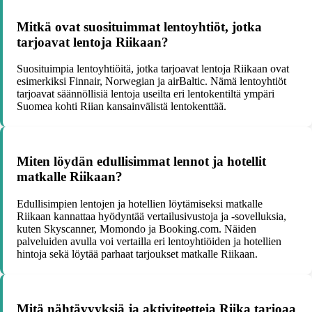
Mitkä ovat suosituimmat lentoyhtiöt, jotka
tarjoavat lentoja Riikaan?
Suosituimpia lentoyhtiöitä, jotka tarjoavat lentoja Riikaan ovat
esimerkiksi Finnair, Norwegian ja airBaltic. Nämä lentoyhtiöt
tarjoavat säännöllisiä lentoja useilta eri lentokentiltä ympäri
Suomea kohti Riian kansainvälistä lentokenttää.
Miten löydän edullisimmat lennot ja hotellit
matkalle Riikaan?
Edullisimpien lentojen ja hotellien löytämiseksi matkalle
Riikaan kannattaa hyödyntää vertailusivustoja ja -sovelluksia,
kuten Skyscanner, Momondo ja Booking.com. Näiden
palveluiden avulla voi vertailla eri lentoyhtiöiden ja hotellien
hintoja sekä löytää parhaat tarjoukset matkalle Riikaan.
Mitä nähtävyyksiä ja aktiviteetteja Riika tarjoaa