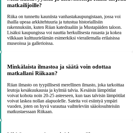
matkailijoille?
Riika on tunnettu kauniista vanhastakaupungistaan, jossa voi
ihailla upeaa arkkitehtuuria ja tutustua historiallisiin
rakennuksiin, kuten Riian katedraaliin ja Mustapäiden taloon.
Lisäksi kaupungissa voi nauttia herkullisesta ruuasta ja kokea
vilkkaan kulttuurielämän esimerkiksi vierailemalla erilaisissa
museoissa ja gallerioissa.
Minkälaista ilmastoa ja säätä voin odottaa
matkallani Riikaan?
Riian ilmasto on tyypillisesti merellinen ilmasto, joka tarkoittaa
leutoja kesäkuukausia ja kylmiä talvia. Kesäisin lämpötilat
voivat kohota noin 20-25 asteeseen, kun taas talvisin lämpötilat
voivat laskea nollan alapuolelle. Sateita voi esiintyä ympäri
vuoden, joten on hyvä varautua vaihteleviin sääolosuhteisiin
matkustaessaan Riikaan.