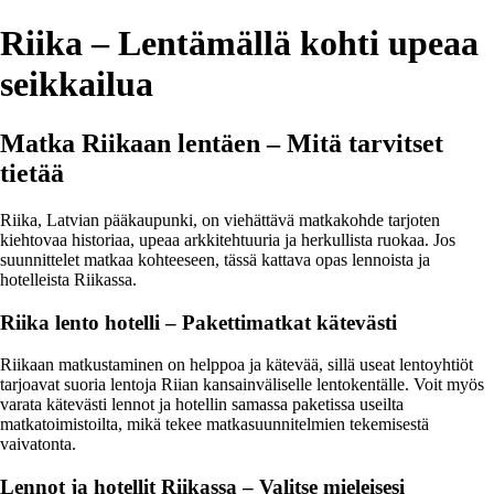
Riika – Lentämällä kohti upeaa
seikkailua
Matka Riikaan lentäen – Mitä tarvitset
tietää
Riika, Latvian pääkaupunki, on viehättävä matkakohde tarjoten
kiehtovaa historiaa, upeaa arkkitehtuuria ja herkullista ruokaa. Jos
suunnittelet matkaa kohteeseen, tässä kattava opas lennoista ja
hotelleista Riikassa.
Riika lento hotelli – Pakettimatkat kätevästi
Riikaan matkustaminen on helppoa ja kätevää, sillä useat lentoyhtiöt
tarjoavat suoria lentoja Riian kansainväliselle lentokentälle. Voit myös
varata kätevästi lennot ja hotellin samassa paketissa useilta
matkatoimistoilta, mikä tekee matkasuunnitelmien tekemisestä
vaivatonta.
Lennot ja hotellit Riikassa – Valitse mieleisesi