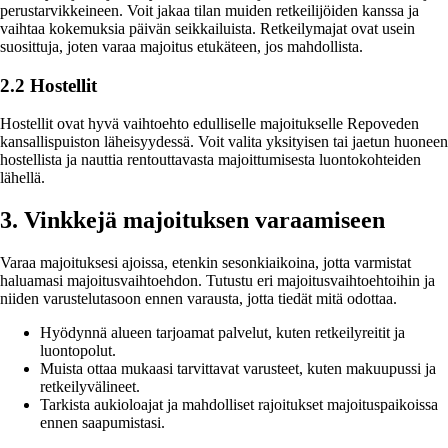
perustarvikkeineen. Voit jakaa tilan muiden retkeilijöiden kanssa ja
vaihtaa kokemuksia päivän seikkailuista. Retkeilymajat ovat usein
suosittuja, joten varaa majoitus etukäteen, jos mahdollista.
2.2 Hostellit
Hostellit ovat hyvä vaihtoehto edulliselle majoitukselle Repoveden
kansallispuiston läheisyydessä. Voit valita yksityisen tai jaetun huoneen
hostellista ja nauttia rentouttavasta majoittumisesta luontokohteiden
lähellä.
3. Vinkkejä majoituksen varaamiseen
Varaa majoituksesi ajoissa, etenkin sesonkiaikoina, jotta varmistat
haluamasi majoitusvaihtoehdon. Tutustu eri majoitusvaihtoehtoihin ja
niiden varustelutasoon ennen varausta, jotta tiedät mitä odottaa.
Hyödynnä alueen tarjoamat palvelut, kuten retkeilyreitit ja
luontopolut.
Muista ottaa mukaasi tarvittavat varusteet, kuten makuupussi ja
retkeilyvälineet.
Tarkista aukioloajat ja mahdolliset rajoitukset majoituspaikoissa
ennen saapumistasi.