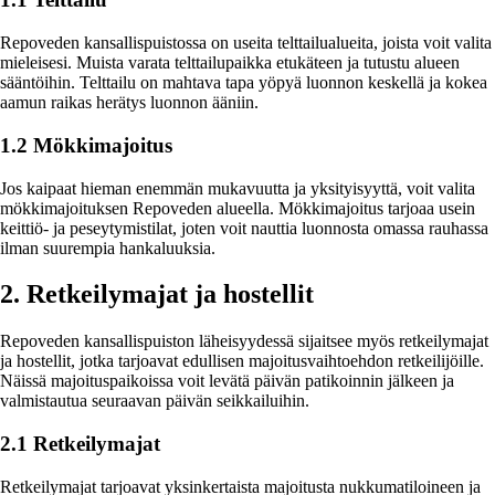
Repoveden kansallispuistossa on useita telttailualueita, joista voit valita
mieleisesi. Muista varata telttailupaikka etukäteen ja tutustu alueen
sääntöihin. Telttailu on mahtava tapa yöpyä luonnon keskellä ja kokea
aamun raikas herätys luonnon ääniin.
1.2 Mökkimajoitus
Jos kaipaat hieman enemmän mukavuutta ja yksityisyyttä, voit valita
mökkimajoituksen Repoveden alueella. Mökkimajoitus tarjoaa usein
keittiö- ja peseytymistilat, joten voit nauttia luonnosta omassa rauhassa
ilman suurempia hankaluuksia.
2. Retkeilymajat ja hostellit
Repoveden kansallispuiston läheisyydessä sijaitsee myös retkeilymajat
ja hostellit, jotka tarjoavat edullisen majoitusvaihtoehdon retkeilijöille.
Näissä majoituspaikoissa voit levätä päivän patikoinnin jälkeen ja
valmistautua seuraavan päivän seikkailuihin.
2.1 Retkeilymajat
Retkeilymajat tarjoavat yksinkertaista majoitusta nukkumatiloineen ja