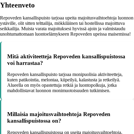
Yhteenveto
Repoveden kansallispuisto tarjoaa upeita majoitusvaihtoehtoja luonnon
ystäville, olit sitten telttailija, mökkiläinen tai hostellissa majoittuva
seikkailija. Muista varata majoituksesi hyvissä ajoin ja valmistaudu
unohtumattomaan luontoelämykseen Repoveden upeissa maisemissa!
Mitä aktiviteetteja Repoveden kansallispuistossa
voi harrastaa?
Repoveden kansallispuisto tarjoaa monipuolisia aktiviteetteja,
kuten patikointia, melontaa, kiipeilyä, kalastusta ja retkeilyä.
Alueella on myös opastettuja retkiä ja luontopolkuja, jotka
mahdollistavat luonnon monimuotoisuuden tutkimisen.
Millaisia majoitusvaihtoehtoja Repoveden
kansallispuistossa on?
Repoveden kansallispuistossa on useita majoitusvaihtoehtoja,