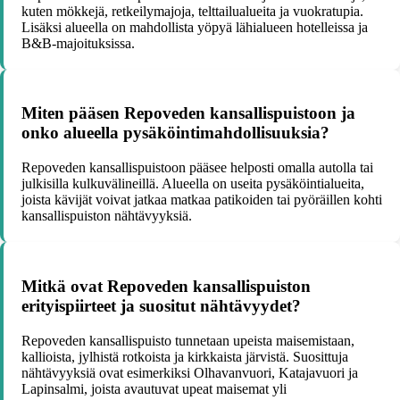
kuten mökkejä, retkeilymajoja, telttailualueita ja vuokratupia.
Lisäksi alueella on mahdollista yöpyä lähialueen hotelleissa ja
B&B-majoituksissa.
Miten pääsen Repoveden kansallispuistoon ja
onko alueella pysäköintimahdollisuuksia?
Repoveden kansallispuistoon pääsee helposti omalla autolla tai
julkisilla kulkuvälineillä. Alueella on useita pysäköintialueita,
joista kävijät voivat jatkaa matkaa patikoiden tai pyöräillen kohti
kansallispuiston nähtävyyksiä.
Mitkä ovat Repoveden kansallispuiston
erityispiirteet ja suositut nähtävyydet?
Repoveden kansallispuisto tunnetaan upeista maisemistaan,
kallioista, jylhistä rotkoista ja kirkkaista järvistä. Suosittuja
nähtävyyksiä ovat esimerkiksi Olhavanvuori, Katajavuori ja
Lapinsalmi, joista avautuvat upeat maisemat yli