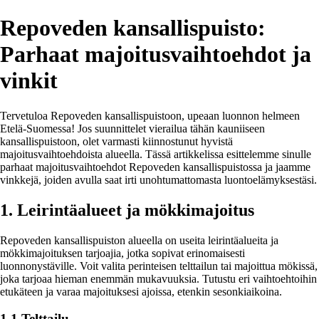
Repoveden kansallispuisto:
Parhaat majoitusvaihtoehdot ja
vinkit
Tervetuloa Repoveden kansallispuistoon, upeaan luonnon helmeen
Etelä-Suomessa! Jos suunnittelet vierailua tähän kauniiseen
kansallispuistoon, olet varmasti kiinnostunut hyvistä
majoitusvaihtoehdoista alueella. Tässä artikkelissa esittelemme sinulle
parhaat majoitusvaihtoehdot Repoveden kansallispuistossa ja jaamme
vinkkejä, joiden avulla saat irti unohtumattomasta luontoelämyksestäsi.
1. Leirintäalueet ja mökkimajoitus
Repoveden kansallispuiston alueella on useita leirintäalueita ja
mökkimajoituksen tarjoajia, jotka sopivat erinomaisesti
luonnonystäville. Voit valita perinteisen telttailun tai majoittua mökissä,
joka tarjoaa hieman enemmän mukavuuksia. Tutustu eri vaihtoehtoihin
etukäteen ja varaa majoituksesi ajoissa, etenkin sesonkiaikoina.
1.1 Telttailu