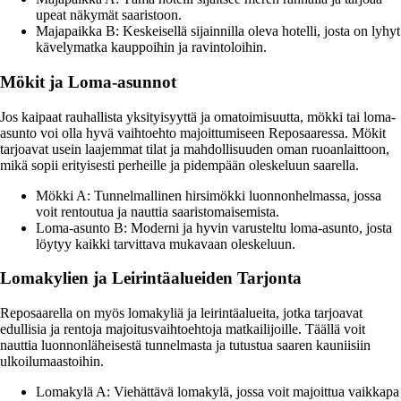
upeat näkymät saaristoon.
Majapaikka B: Keskeisellä sijainnilla oleva hotelli, josta on lyhyt
kävelymatka kauppoihin ja ravintoloihin.
Mökit ja Loma-asunnot
Jos kaipaat rauhallista yksityisyyttä ja omatoimisuutta, mökki tai loma-
asunto voi olla hyvä vaihtoehto majoittumiseen Reposaaressa. Mökit
tarjoavat usein laajemmat tilat ja mahdollisuuden oman ruoanlaittoon,
mikä sopii erityisesti perheille ja pidempään oleskeluun saarella.
Mökki A: Tunnelmallinen hirsimökki luonnonhelmassa, jossa
voit rentoutua ja nauttia saaristomaisemista.
Loma-asunto B: Moderni ja hyvin varusteltu loma-asunto, josta
löytyy kaikki tarvittava mukavaan oleskeluun.
Lomakylien ja Leirintäalueiden Tarjonta
Reposaarella on myös lomakyliä ja leirintäalueita, jotka tarjoavat
edullisia ja rentoja majoitusvaihtoehtoja matkailijoille. Täällä voit
nauttia luonnonläheisestä tunnelmasta ja tutustua saaren kauniisiin
ulkoilumaastoihin.
Lomakylä A: Viehättävä lomakylä, jossa voit majoittua vaikkapa