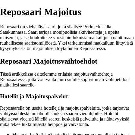
Reposaari Majoitus
Reposaari on viehättävä saari, joka sijaitsee Porin edustalla
Satakunnassa. Saari tarjoaa monipuolisia aktiviteetteja ja upeita
maisemia, ja se houkuttelee vuosittain lukuisia matkailijoita nauttimaan
rauhallisesta saaristomiljööstä. Yksi tärkeimmistä matkailuun liittyvistä
kysymyksistä on majoituksen löytäminen Reposaaressa.
Reposaari Majoitusvaihtoehdot
Tässä artikkelissa esittelemme erilaisia majoitusvaihtoehtoja
Reposaaressa, jotta voit valita juuri sinulle sopivimman vaihtoehdon
matkallesi saarelle.
Hotellit ja Majoituspalvelut
Reposaarella on useita hotelleja ja majoituspalveluita, jotka tarjoavat
viihtyisiä oleskelumahdollisuuksia saaren vierailijoille. Hotellit
sijaitsevat yleensä lähellä saaren keskeisiä palveluita ja nähtävyyksiä,
mikä tekee liikkumisesta helppoa ja vaivatonta.
Majapaikka A: Tämä hotelli sijaitsee meren rannalla ja tarjoaa