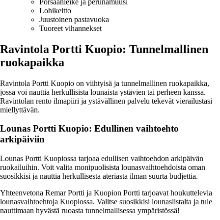
Porsaanleike ja perunamuusi
Lohikeitto
Juustoinen pastavuoka
Tuoreet vihannekset
Ravintola Portti Kuopio: Tunnelmallinen
ruokapaikka
Ravintola Portti Kuopio on viihtyisä ja tunnelmallinen ruokapaikka,
jossa voi nauttia herkullisista lounaista ystävien tai perheen kanssa.
Ravintolan rento ilmapiiri ja ystävällinen palvelu tekevät vierailustasi
miellyttävän.
Lounas Portti Kuopio: Edullinen vaihtoehto
arkipäiviin
Lounas Portti Kuopiossa tarjoaa edullisen vaihtoehdon arkipäivän
ruokailuihin. Voit valita monipuolisista lounasvaihtoehdoista oman
suosikkisi ja nauttia herkullisesta ateriasta ilman suurta budjettia.
Yhteenvetona Remar Portti ja Kuopion Portti tarjoavat houkuttelevia
lounasvaihtoehtoja Kuopiossa. Valitse suosikkisi lounaslistalta ja tule
nauttimaan hyvästä ruoasta tunnelmallisessa ympäristössä!