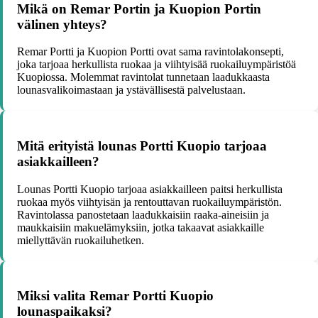
Mikä on Remar Portin ja Kuopion Portin
välinen yhteys?
Remar Portti ja Kuopion Portti ovat sama ravintolakonsepti,
joka tarjoaa herkullista ruokaa ja viihtyisää ruokailuympäristöä
Kuopiossa. Molemmat ravintolat tunnetaan laadukkaasta
lounasvalikoimastaan ja ystävällisestä palvelustaan.
Mitä erityistä lounas Portti Kuopio tarjoaa
asiakkailleen?
Lounas Portti Kuopio tarjoaa asiakkailleen paitsi herkullista
ruokaa myös viihtyisän ja rentouttavan ruokailuympäristön.
Ravintolassa panostetaan laadukkaisiin raaka-aineisiin ja
maukkaisiin makuelämyksiin, jotka takaavat asiakkaille
miellyttävän ruokailuhetken.
Miksi valita Remar Portti Kuopio
lounaspaikaksi?