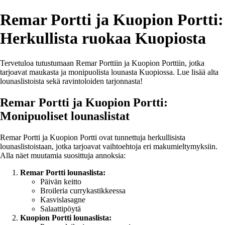
Remar Portti ja Kuopion Portti:
Herkullista ruokaa Kuopiosta
Tervetuloa tutustumaan Remar Porttiin ja Kuopion Porttiin, jotka
tarjoavat maukasta ja monipuolista lounasta Kuopiossa. Lue lisää alta
lounaslistoista sekä ravintoloiden tarjonnasta!
Remar Portti ja Kuopion Portti:
Monipuoliset lounaslistat
Remar Portti ja Kuopion Portti ovat tunnettuja herkullisista
lounaslistoistaan, jotka tarjoavat vaihtoehtoja eri makumieltymyksiin.
Alla näet muutamia suosittuja annoksia:
Remar Portti lounaslista:
Päivän keitto
Broileria currykastikkeessa
Kasvislasagne
Salaattipöytä
Kuopion Portti lounaslista: