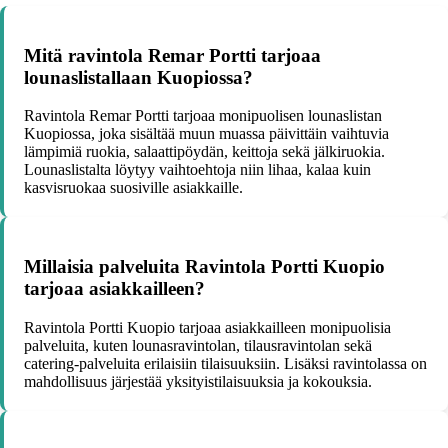
Mitä ravintola Remar Portti tarjoaa
lounaslistallaan Kuopiossa?
Ravintola Remar Portti tarjoaa monipuolisen lounaslistan
Kuopiossa, joka sisältää muun muassa päivittäin vaihtuvia
lämpimiä ruokia, salaattipöydän, keittoja sekä jälkiruokia.
Lounaslistalta löytyy vaihtoehtoja niin lihaa, kalaa kuin
kasvisruokaa suosiville asiakkaille.
Millaisia palveluita Ravintola Portti Kuopio
tarjoaa asiakkailleen?
Ravintola Portti Kuopio tarjoaa asiakkailleen monipuolisia
palveluita, kuten lounasravintolan, tilausravintolan sekä
catering-palveluita erilaisiin tilaisuuksiin. Lisäksi ravintolassa on
mahdollisuus järjestää yksityistilaisuuksia ja kokouksia.