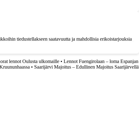
kkoihin tiedustellakseen saatavuutta ja mahdollisia erikoistarjouksia
orat lennot Oulusta ulkomaille
•
Lennot Fuengirolaan – loma Espanjan
a Kruununhaassa
•
Saarijärvi Majoitus – Edullinen Majoitus Saarijärvellä