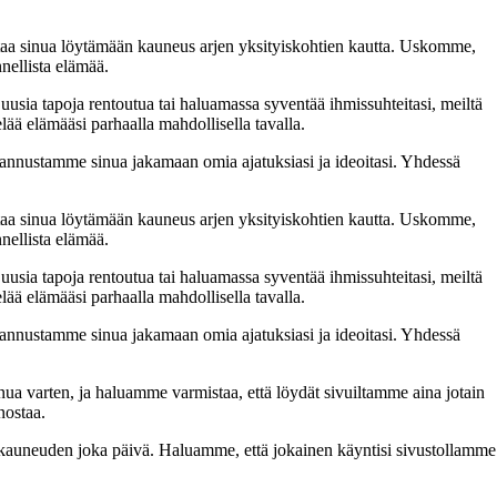
taa sinua löytämään kauneus arjen yksityiskohtien kautta. Uskomme,
nellista elämää.
 uusia tapoja rentoutua tai haluamassa syventää ihmissuhteitasi, meiltä
lää elämääsi parhaalla mahdollisella tavalla.
nnustamme sinua jakamaan omia ajatuksiasi ja ideoitasi. Yhdessä
taa sinua löytämään kauneus arjen yksityiskohtien kautta. Uskomme,
nellista elämää.
 uusia tapoja rentoutua tai haluamassa syventää ihmissuhteitasi, meiltä
lää elämääsi parhaalla mahdollisella tavalla.
nnustamme sinua jakamaan omia ajatuksiasi ja ideoitasi. Yhdessä
inua varten, ja haluamme varmistaa, että löydät sivuiltamme aina jotain
nostaa.
n kauneuden joka päivä. Haluamme, että jokainen käyntisi sivustollamme