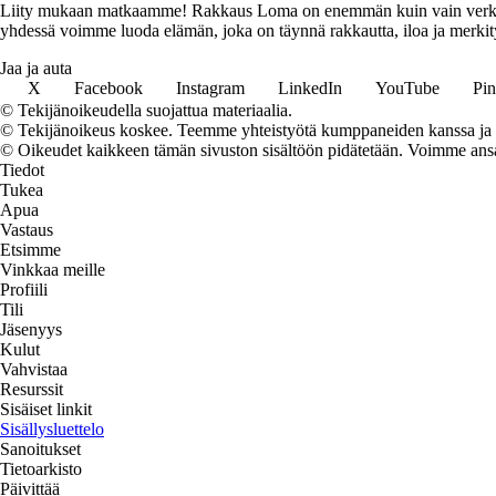
Liity mukaan matkaamme! Rakkaus Loma on enemmän kuin vain verkkosivu
yhdessä voimme luoda elämän, joka on täynnä rakkautta, iloa ja merkity
Jaa ja auta
X
Facebook
Instagram
LinkedIn
YouTube
Pin
© Tekijänoikeudella suojattua materiaalia.
© Tekijänoikeus koskee. Teemme yhteistyötä kumppaneiden kanssa ja voi
© Oikeudet kaikkeen tämän sivuston sisältöön pidätetään. Voimme ansait
Tiedot
Tukea
Apua
Vastaus
Etsimme
Vinkkaa meille
Profiili
Tili
Jäsenyys
Kulut
Vahvistaa
Resurssit
Sisäiset linkit
Sisällysluettelo
Sanoitukset
Tietoarkisto
Päivittää