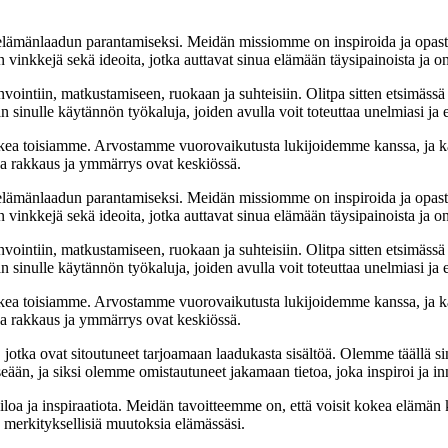
t elämänlaadun parantamiseksi. Meidän missiomme on inspiroida ja opas
 vinkkejä sekä ideoita, jotka auttavat sinua elämään täysipainoista ja on
nvointiin, matkustamiseen, ruokaan ja suhteisiin. Olitpa sitten etsimässä
 sinulle käytännön työkaluja, joiden avulla voit toteuttaa unelmiasi ja e
ea toisiamme. Arvostamme vuorovaikutusta lukijoidemme kanssa, ja ka
sa rakkaus ja ymmärrys ovat keskiössä.
t elämänlaadun parantamiseksi. Meidän missiomme on inspiroida ja opas
 vinkkejä sekä ideoita, jotka auttavat sinua elämään täysipainoista ja on
nvointiin, matkustamiseen, ruokaan ja suhteisiin. Olitpa sitten etsimässä
 sinulle käytännön työkaluja, joiden avulla voit toteuttaa unelmiasi ja e
ea toisiamme. Arvostamme vuorovaikutusta lukijoidemme kanssa, ja ka
sa rakkaus ja ymmärrys ovat keskiössä.
a, jotka ovat sitoutuneet tarjoamaan laadukasta sisältöä. Olemme täällä s
eään, ja siksi olemme omistautuneet jakamaan tietoa, joka inspiroi ja in
iloa ja inspiraatiota. Meidän tavoitteemme on, että voisit kokea elämä
ta merkityksellisiä muutoksia elämässäsi.