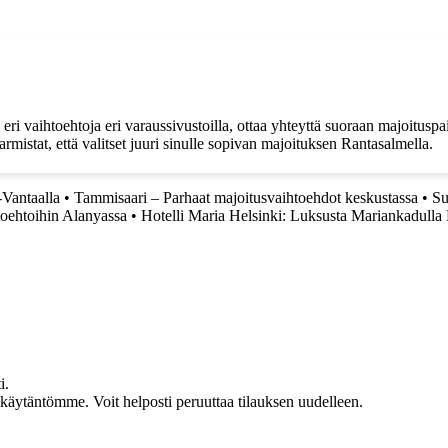
ri vaihtoehtoja eri varaussivustoilla, ottaa yhteyttä suoraan majoituspai
mistat, että valitset juuri sinulle sopivan majoituksen Rantasalmella.
-Vantaalla
•
Tammisaari – Parhaat majoitusvaihtoehdot keskustassa
•
Su
toehtoihin Alanyassa
•
Hotelli Maria Helsinki: Luksusta Mariankadull
i.
akäytäntömme. Voit helposti peruuttaa tilauksen uudelleen.