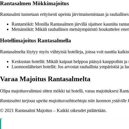
Rantasalmen Mökkimajoitus
Rantasalmi tunnetaan erityisesti upeista järvimaisemistaan ja rauhalli
Rantamökit: Monilla Rantasalmen järvillä sijaitsee kauniita ranta
Metsämökit: Mikäli rauhallinen metsäympäristö houkuttelee ene
Hotellimajoitus Rantasalmella
Rantasalmelta löytyy myös viihtyisiä hotelleja, joissa voit nauttia kaiki
Keskustan hotellit: Mikäli kaipaat helppoa pääsyä kauppoihin ja ra
Luonnonläheiset hotellit: Jos arvostat rauhallista ympäristöä ja l
Varaa Majoitus Rantasalmelta
Olipa majoitusvalintasi sitten mökki tai hotelli, varaa majoituksesi R
Rantasalmi tarjoaa upeita majoitusvaihtoehtoja niin luonnon ystäville 
© 2021 Rantasalmi Majoitus – Kaikki oikeudet pidätetään.