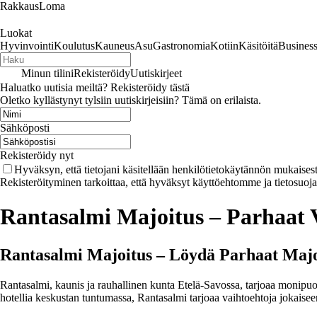
RakkausLoma
Luokat
Hyvinvointi
Koulutus
Kauneus
Asu
Gastronomia
Kotiin
Käsitöitä
Busines
Minun tilini
Rekisteröidy
Uutiskirjeet
Haluatko uutisia meiltä? Rekisteröidy tästä
Oletko kyllästynyt tylsiin uutiskirjeisiin? Tämä on erilaista.
Sähköposti
Rekisteröidy nyt
Hyväksyn, että tietojani käsitellään henkilötietokäytännön mukaisest
Rekisteröityminen tarkoittaa, että hyväksyt käyttöehtomme ja tietosuoj
Rantasalmi Majoitus – Parhaat V
Rantasalmi Majoitus – Löydä Parhaat Majo
Rantasalmi, kaunis ja rauhallinen kunta Etelä-Savossa, tarjoaa monipuoli
hotellia keskustan tuntumassa, Rantasalmi tarjoaa vaihtoehtoja jokais