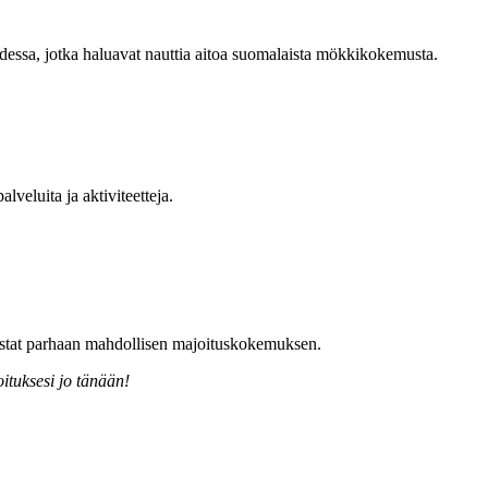
udessa, jotka haluavat nauttia aitoa suomalaista mökkikokemusta.
lveluita ja aktiviteetteja.
rmistat parhaan mahdollisen majoituskokemuksen.
ituksesi jo tänään!