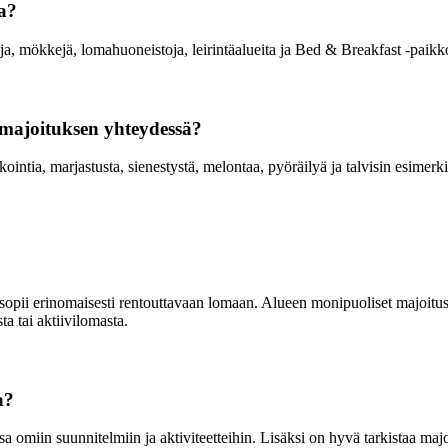
la?
a, mökkejä, lomahuoneistoja, leirintäalueita ja Bed & Breakfast -paikkoj
a majoituksen yhteydessä?
kointia, marjastusta, sienestystä, melontaa, pyöräilyä ja talvisin esimerk
sopii erinomaisesti rentouttavaan lomaan. Alueen monipuoliset majoitusv
a tai aktiivilomasta.
a?
sa omiin suunnitelmiin ja aktiviteetteihin. Lisäksi on hyvä tarkistaa maj