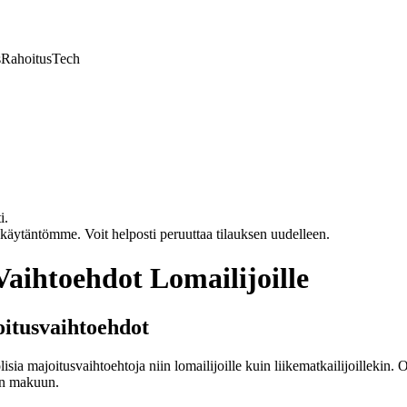
s
Rahoitus
Tech
i.
akäytäntömme. Voit helposti peruuttaa tilauksen uudelleen.
aihtoehdot Lomailijoille
itusvaihtoehdot
sia majoitusvaihtoehtoja niin lomailijoille kuin liikematkailijoillekin.
een makuun.