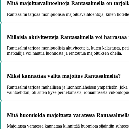
Mitä majoitusvaihtoehtoja Rantasalmella on tarjol
Rantasalmi tarjoaa monipuolisia majoitusvaihtoehtoja, kuten hotellej
Millaisia aktiviteetteja Rantasalmella voi harrasta
Rantasalmi tarjoaa monipuolisia aktiviteetteja, kuten kalastusta, pati
matkailija voi nauttia luonnosta ja rentoutua majoituksen ohella.
Miksi kannattaa valita majoitus Rantasalmelta?
Rantasalmi tarjoaa rauhallisen ja luonnonläheisen ympäristön, joka 
vaihtoehdon, oli sitten kyse perhelomasta, romanttisesta viikonlopust
Mitä huomioida majoitusta varatessa Rantasalmell
Majoitusta varatessa kannattaa kiinnittää huomiota sijaintiin suhtees