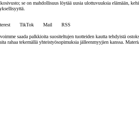
sto; se on mahdollisuus löytää uusia ulottuvuuksia elämään, kehittää
ksellisyyttä.
terest
TikTok
Mail
RSS
mme saada palkkioita suositeltujen tuotteiden kautta tehdyistä ostoks
a rahaa tekemällä yhteistyösopimuksia jälleenmyyjien kanssa. Materiaal