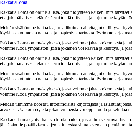
RakkausLoma
Rakkaus Loma on online-alusta, joka tuo yhteen kaiken, mitä tarvitse
että jokapäiväisestä elämästä voi tehdä erityistä, ja tarjoamme käytännön
Meidän sisältömme kattaa laajan valikoiman aiheita, jotka liittyvät hyvi
löydät asiantuntevia neuvoja ja inspiroivia tarinoita. Pyrimme tarjoamaan
Rakkaus Loma on myös yhteisö, jossa voimme jakaa kokemuksia ja tuk
voimme luoda ympäristön, jossa jokainen voi kasvaa ja kehittyä, ja jos
Rakkaus Loma on online-alusta, joka tuo yhteen kaiken, mitä tarvitse
että jokapäiväisestä elämästä voi tehdä erityistä, ja tarjoamme käytännön
Meidän sisältömme kattaa laajan valikoiman aiheita, jotka liittyvät hyvi
löydät asiantuntevia neuvoja ja inspiroivia tarinoita. Pyrimme tarjoamaan
Rakkaus Loma on myös yhteisö, jossa voimme jakaa kokemuksia ja tuk
voimme luoda ympäristön, jossa jokainen voi kasvaa ja kehittyä, ja jos
Meidän tiimimme koostuu intohimoisista kirjoittajista ja asiantuntijoist
arvokasta. Uskomme, että jokainen meistä voi oppia uutta ja kehittää its
Rakkaus Loma syntyi halusta luoda paikka, jossa ihmiset voivat löytää 
jättää sinulle positiivisen jäljen ja innostaa sinua tekemään pieniä, mut