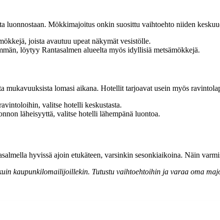
sesta luonnostaan. Mökkimajoitus onkin suosittu vaihtoehto niiden kesku
mökkejä, joista avautuu upeat näkymät vesistölle.
mmän, löytyy Rantasalmen alueelta myös idyllisiä metsämökkejä.
sta mukavuuksista lomasi aikana. Hotellit tarjoavat usein myös ravintolapa
vintoloihin, valitse hotelli keskustasta.
uonnon läheisyyttä, valitse hotelli lähempänä luontoa.
antasalmella hyvissä ajoin etukäteen, varsinkin sesonkiaikoina. Näin va
kuin kaupunkilomailijoillekin. Tutustu vaihtoehtoihin ja varaa oma majo