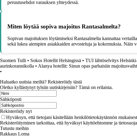
peruutusehdot varauksen yhteydessä.
Miten löytää sopiva majoitus Rantasalmelta?
Sopivan majoituksen löytämiseksi Rantasalmelta kannattaa vertailla e
sekä lukea aiempien asiakkaiden arvosteluja ja kokemuksia. Näin var
Suomen Tulli
•
Sokos Hotellit Helsingissä
•
TUI lähtöselvitys Helsinki
aurinkorannikolla
•
Alanya hotellit: Sinun opas parhaisiin majoitusvaih
•
Haluatko uutisia meiltä? Rekisteröidy tästä
Oletko kyllästynyt tylsiin uutiskirjeisiin? Tämä on erilaista.
Sähköposti
Rekisteröidy nyt
Hyväksyn, että tietojani käsitellään henkilötietokäytännön mukaisest
Rekisteröityminen tarkoittaa, että hyväksyt käyttöehtomme ja tietosuoj
Tutustu meihin
Rakkaus Loma