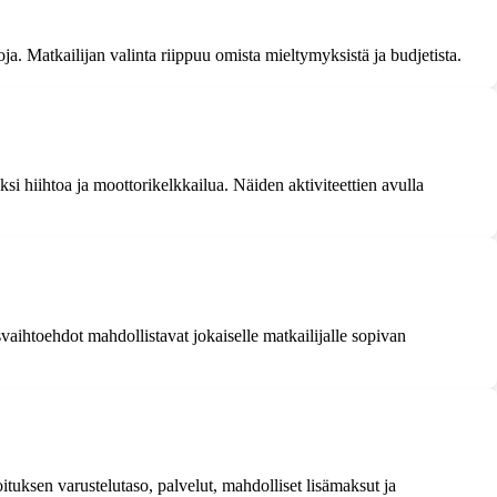
a. Matkailijan valinta riippuu omista mieltymyksistä ja budjetista.
iksi hiihtoa ja moottorikelkkailua. Näiden aktiviteettien avulla
aihtoehdot mahdollistavat jokaiselle matkailijalle sopivan
oituksen varustelutaso, palvelut, mahdolliset lisämaksut ja