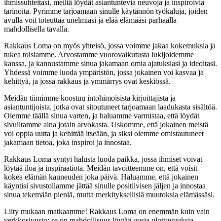
ihmissuhteitasi, meiltä löydät asiantuntevia neuvoja ja inspiroivia
tarinoita. Pyrimme tarjoamaan sinulle käytännön työkaluja, joiden
avulla voit toteuttaa unelmiasi ja elää elämääsi parhaalla
mahdollisella tavalla.
Rakkaus Loma on myös yhteisö, jossa voimme jakaa kokemuksia ja
tukea toisiamme. Arvostamme vuorovaikutusta lukijoidemme
kanssa, ja kannustamme sinua jakamaan omia ajatuksiasi ja ideoitasi.
Yhdessä voimme luoda ympäristön, jossa jokainen voi kasvaa ja
kehittyä, ja jossa rakkaus ja ymmärrys ovat keskiössä.
Meidän tiimimme koostuu intohimoisista kirjoittajista ja
asiantuntijoista, jotka ovat sitoutuneet tarjoamaan laadukasta sisältöä.
Olemme täällä sinua varten, ja haluamme varmistaa, että löydät
sivuiltamme aina jotain arvokasta. Uskomme, että jokainen meistä
voi oppia uutta ja kehittää itseään, ja siksi olemme omistautuneet
jakamaan tietoa, joka inspiroi ja innostaa.
Rakkaus Loma syntyi halusta luoda paikka, jossa ihmiset voivat
löytää iloa ja inspiraatiota. Meidän tavoitteemme on, että voisit
kokea elämän kauneuden joka päivä. Haluamme, että jokainen
käyntisi sivustollamme jättää sinulle positiivisen jäljen ja innostaa
sinua tekemään pieniä, mutta merkityksellisiä muutoksia elämässäsi.
Liity mukaan matkaamme! Rakkaus Loma on enemmän kuin vain
verkkosivusto; se on mahdollisuus löytää uusia ulottuvuuksia