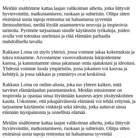
Meidän sisältömme kattaa laajan valikoiman aiheita, jotka liittyvät
hyvinvointiin, matkustamiseen, ruokaan ja suhteisiin. Olitpa sitten
etsimässä uusia tapoja rentoutua tai haluamassa syventää
ihmissuhteitasi, meiltä löydät asiantuntevia neuvoja ja inspiroivia
tarinoita. Pyrimme tarjoamaan sinulle käytännön työkaluja, joiden
avulla voit toteuttaa unelmiasi ja elää elämääsi parhaalla
mahdollisella tavalla.
Rakkaus Loma on myös yhteisö, jossa voimme jakaa kokemuksia ja
tukea toisiamme. Arvostamme vuorovaikutusta lukijoidemme
kanssa, ja kannustamme sinua jakamaan omia ajatuksiasi ja ideoitasi.
Yhdessä voimme luoda ympäristön, jossa jokainen voi kasvaa ja
kehittyä, ja jossa rakkaus ja ymmärrys ovat keskiössä.
Rakkaus Loma on online-alusta, joka tuo yhteen kaiken, mitä
tarvitset elämänlaadun parantamiseksi. Meidän missiomme on
inspiroida ja opastaa sinua löytämään kauneus arjen yksityiskohtien
kautta. Uskomme, että jokapäiväisestä elämästä voi tehdä erityistä, ja
tarjoamme käytännön vinkkejä sekä ideoita, jotka auttavat sinua
elämään täysipainoista ja onnellista elämää.
Meidän sisältömme kattaa laajan valikoiman aiheita, jotka liittyvät
hyvinvointiin, matkustamiseen, ruokaan ja suhteisiin. Olitpa sitten
etsimässä uusia tapoja rentoutua tai haluamassa syventää