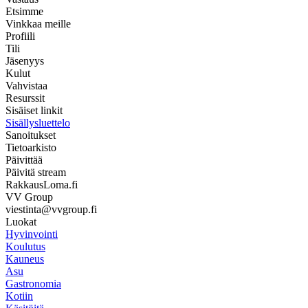
Etsimme
Vinkkaa meille
Profiili
Tili
Jäsenyys
Kulut
Vahvistaa
Resurssit
Sisäiset linkit
Sisällysluettelo
Sanoitukset
Tietoarkisto
Päivittää
Päivitä stream
RakkausLoma.fi
VV Group
viestinta@vvgroup.fi
Luokat
Hyvinvointi
Koulutus
Kauneus
Asu
Gastronomia
Kotiin