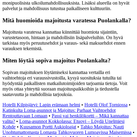
monipuolisista ulkoilumahdollisuuksista. Lisäksi alueella on hyvät
palvelut ja mahdollisuus tutustua paikalliseen kulttuuriin.
Mitä huomioida majoitusta varatessa Puolankalla?
Majoitusta varatessa kannattaa kiinnittää huomiota sijaintiin,
varustetasoon, hintaan ja mahdollisiin lisäpalveluihin. On hyvä
tarkistaa myös peruutusehdot ja varaus- sekä maksuehdot ennen
varauksen tekemistä.
Miten löytää sopiva majoitus Puolankalta?
Sopivan majoituksen löytämiseksi kannattaa vertailla eri
vaihtoehtoja eri varaussivustoilla, kysyä suosituksia tutuilta tai
hyödyntää paikallisten matkailutoimijoiden tarjoamia tietoja. Voit
myös ottaa yhteyttä suoraan majoituspaikkoihin ja tiedustella
saatavuutta ja mahdollisia tarjouksia.
Hotelli Kilpisjärvi: Lapin erämaan helmi
•
Hotelli Olof Torniossa
•
Katinkulta Loma-asunnot ja Majoitus: Parhaat Vaihtoehdot
Rentouttavaan Lomaan
•
Passi vai henkilökortti – Mikä kannattaa
valita?
•
Loma-asunnot Kokkolassa: Etuovi – Löydä Unelmiesi
Kohde
•
Kuusamon Portti Aukioloajat
•
Tahko Majoitus: Nauti
Unohtumattomasta Lomasta Tahkovuoren Lumoavissa Maisemissa
•