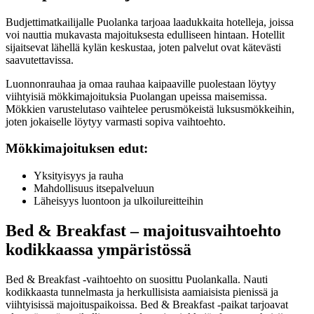
Budjettimatkailijalle Puolanka tarjoaa laadukkaita hotelleja, joissa
voi nauttia mukavasta majoituksesta edulliseen hintaan. Hotellit
sijaitsevat lähellä kylän keskustaa, joten palvelut ovat kätevästi
saavutettavissa.
Luonnonrauhaa ja omaa rauhaa kaipaaville puolestaan löytyy
viihtyisiä mökkimajoituksia Puolangan upeissa maisemissa.
Mökkien varustelutaso vaihtelee perusmökeistä luksusmökkeihin,
joten jokaiselle löytyy varmasti sopiva vaihtoehto.
Mökkimajoituksen edut:
Yksityisyys ja rauha
Mahdollisuus itsepalveluun
Läheisyys luontoon ja ulkoilureitteihin
Bed & Breakfast – majoitusvaihtoehto
kodikkaassa ympäristössä
Bed & Breakfast -vaihtoehto on suosittu Puolankalla. Nauti
kodikkaasta tunnelmasta ja herkullisista aamiaisista pienissä ja
viihtyisissä majoituspaikoissa. Bed & Breakfast -paikat tarjoavat