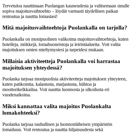
Tervetuloa nauttimaan Puolangan kauneudesta ja valitsemaan sinulle
sopiva majoitusvaihtoehto – löydät varmasti täydellisen paikan
rentoutua ja nauttia lomastasi!
Mitä majoitusvaihtoehtoja Puolankalla on tarjolla?
Puolankalla on monipuolinen valikoima majoitusvaihtoehtoja, kuten
hotelleja, mökkejä, lomahuoneistoja ja leirintäalueita. Voit valita
majoituksen omien mieltymystesi ja tarpeidesi mukaan.
Millaisia aktiviteetteja Puolankalla voi harrastaa
majoituksen yhteydessä?
Puolanka tarjoaa monipuolisia aktiviteetteja majoituksen yhteyteen,
kuten patikointia, kalastusta, marjastusta, hiihtoa ja
moottorikelkkailua. Voit nauttia luonnosta ja ulkoilusta eri
vuodenaikoina.
Miksi kannattaa valita majoitus Puolankalta
lomakohteeksi?
Puolanka tarjoaa rauhallisen ja luonnonläheisen ympäristön
lomailuun. Voit rentoutua ja nauttia hiljaisuudesta sekä