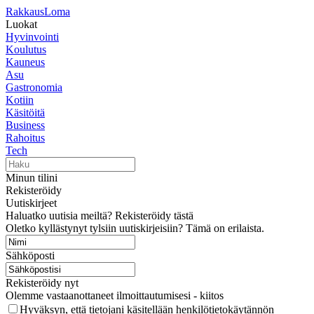
RakkausLoma
Luokat
Hyvinvointi
Koulutus
Kauneus
Asu
Gastronomia
Kotiin
Käsitöitä
Business
Rahoitus
Tech
Minun tilini
Rekisteröidy
Uutiskirjeet
Haluatko uutisia meiltä? Rekisteröidy tästä
Oletko kyllästynyt tylsiin uutiskirjeisiin? Tämä on erilaista.
Sähköposti
Rekisteröidy nyt
Olemme vastaanottaneet ilmoittautumisesi - kiitos
Hyväksyn, että tietojani käsitellään henkilötietokäytännön