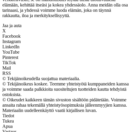
elämään, kehittää itseäsi ja kokea yhdessäolo. Anna meidän olla osa
tarinaasi, ja yhdessä voimme luoda elämän, joka on täynnä
rakkautta, iloa ja merkityksellisyyttä.
Jaa ja auta
X
Facebook
Instagram
LinkedIn
YouTube
Pinterest
TikTok
Mail
RSS
© Tekijänoikeudella suojattua materiaalia.
© Tekijänoikeus koskee. Teemme yhteistyötä kumppaneiden kanssa
ja voimme saada palkkioita suositeltujen tuotteiden kautta tehdyistä
ostoksista.
© Oikeudet kaikkeen tämän sivuston sisältöön pidätetään. Voimme
ansaita rahaa tekemällä yhteistyösopimuksia jälleenmyyjien kanssa.
Materiaalin uudelleenkäyttö vaatii kirjallisen luvan.
Tiedot
Tukea
Apua
Vastaus