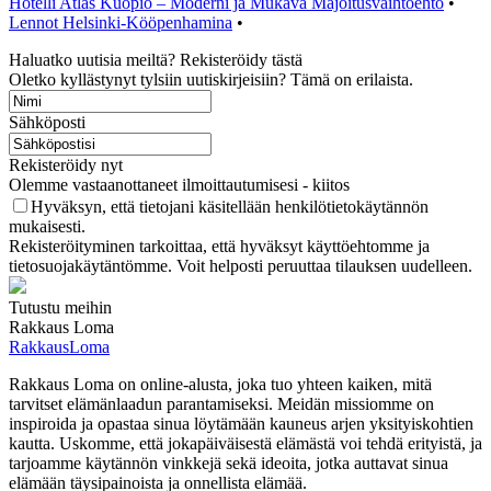
Hotelli Atlas Kuopio – Moderni ja Mukava Majoitusvaihtoehto
•
Lennot Helsinki-Kööpenhamina
•
Haluatko uutisia meiltä? Rekisteröidy tästä
Oletko kyllästynyt tylsiin uutiskirjeisiin? Tämä on erilaista.
Sähköposti
Rekisteröidy nyt
Olemme vastaanottaneet ilmoittautumisesi - kiitos
Hyväksyn, että tietojani käsitellään henkilötietokäytännön
mukaisesti.
Rekisteröityminen tarkoittaa, että hyväksyt käyttöehtomme ja
tietosuojakäytäntömme. Voit helposti peruuttaa tilauksen uudelleen.
Tutustu meihin
Rakkaus Loma
RakkausLoma
Rakkaus Loma on online-alusta, joka tuo yhteen kaiken, mitä
tarvitset elämänlaadun parantamiseksi. Meidän missiomme on
inspiroida ja opastaa sinua löytämään kauneus arjen yksityiskohtien
kautta. Uskomme, että jokapäiväisestä elämästä voi tehdä erityistä, ja
tarjoamme käytännön vinkkejä sekä ideoita, jotka auttavat sinua
elämään täysipainoista ja onnellista elämää.