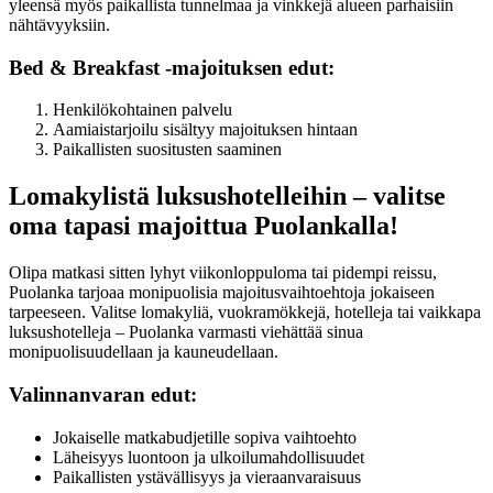
yleensä myös paikallista tunnelmaa ja vinkkejä alueen parhaisiin
nähtävyyksiin.
Bed & Breakfast -majoituksen edut:
Henkilökohtainen palvelu
Aamiaistarjoilu sisältyy majoituksen hintaan
Paikallisten suositusten saaminen
Lomakylistä luksushotelleihin – valitse
oma tapasi majoittua Puolankalla!
Olipa matkasi sitten lyhyt viikonloppuloma tai pidempi reissu,
Puolanka tarjoaa monipuolisia majoitusvaihtoehtoja jokaiseen
tarpeeseen. Valitse lomakyliä, vuokramökkejä, hotelleja tai vaikkapa
luksushotelleja – Puolanka varmasti viehättää sinua
monipuolisuudellaan ja kauneudellaan.
Valinnanvaran edut:
Jokaiselle matkabudjetille sopiva vaihtoehto
Läheisyys luontoon ja ulkoilumahdollisuudet
Paikallisten ystävällisyys ja vieraanvaraisuus