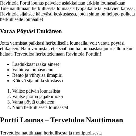
Ravintola Portti lounas palvelee asiakkaitaan arkisin lounasaikaan.
Tule nauttimaan herkullisesta lounaasta työpaikalle tai ystävien kanssa.
Ravintola sijaitsee kätevästi keskustassa, joten sinun on helppo poiketa
herkulliselle lounaalle!
Varaa Pöytäsi Etukäteen
Jotta varmistat paikkasi herkullisella lounaalla, voit varata pöytäsi
etukäteen. Näin varmistat, että saat nauttia lounaastasi juuri silloin kun
haluat. Tervetuloa herkuttelemaan Ravintola Porttiin!
Laadukkaat raaka-aineet
Vaihtuva lounasmenu
Rento ja viihtyisä ilmapiiri
Kätevä sijainti keskustassa
Valitse päivän lounaslista
Valitse juoma ja jälkiruoka
Varaa pöytä etukäteen
Nauti herkullisesta lounaasta!
Portti Lounas – Tervetuloa Nauttimaan
Tervetuloa nauttimaan herkullisesta ja monipuolisesta