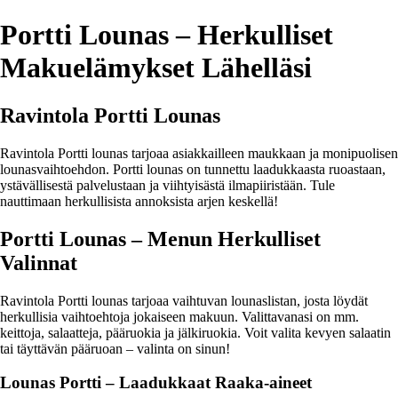
Portti Lounas – Herkulliset
Makuelämykset Lähelläsi
Ravintola Portti Lounas
Ravintola Portti lounas tarjoaa asiakkailleen maukkaan ja monipuolisen
lounasvaihtoehdon. Portti lounas on tunnettu laadukkaasta ruoastaan,
ystävällisestä palvelustaan ja viihtyisästä ilmapiiristään. Tule
nauttimaan herkullisista annoksista arjen keskellä!
Portti Lounas – Menun Herkulliset
Valinnat
Ravintola Portti lounas tarjoaa vaihtuvan lounaslistan, josta löydät
herkullisia vaihtoehtoja jokaiseen makuun. Valittavanasi on mm.
keittoja, salaatteja, pääruokia ja jälkiruokia. Voit valita kevyen salaatin
tai täyttävän pääruoan – valinta on sinun!
Lounas Portti – Laadukkaat Raaka-aineet