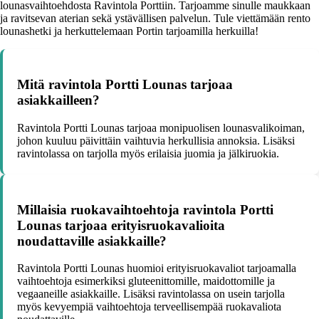
lounasvaihtoehdosta Ravintola Porttiin. Tarjoamme sinulle maukkaan
ja ravitsevan aterian sekä ystävällisen palvelun. Tule viettämään rento
lounashetki ja herkuttelemaan Portin tarjoamilla herkuilla!
Mitä ravintola Portti Lounas tarjoaa
asiakkailleen?
Ravintola Portti Lounas tarjoaa monipuolisen lounasvalikoiman,
johon kuuluu päivittäin vaihtuvia herkullisia annoksia. Lisäksi
ravintolassa on tarjolla myös erilaisia juomia ja jälkiruokia.
Millaisia ruokavaihtoehtoja ravintola Portti
Lounas tarjoaa erityisruokavalioita
noudattaville asiakkaille?
Ravintola Portti Lounas huomioi erityisruokavaliot tarjoamalla
vaihtoehtoja esimerkiksi gluteenittomille, maidottomille ja
vegaaneille asiakkaille. Lisäksi ravintolassa on usein tarjolla
myös kevyempiä vaihtoehtoja terveellisempää ruokavaliota