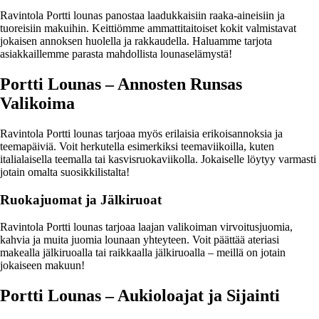
Ravintola Portti lounas panostaa laadukkaisiin raaka-aineisiin ja
tuoreisiin makuihin. Keittiömme ammattitaitoiset kokit valmistavat
jokaisen annoksen huolella ja rakkaudella. Haluamme tarjota
asiakkaillemme parasta mahdollista lounaselämystä!
Portti Lounas – Annosten Runsas
Valikoima
Ravintola Portti lounas tarjoaa myös erilaisia erikoisannoksia ja
teemapäiviä. Voit herkutella esimerkiksi teemaviikoilla, kuten
italialaisella teemalla tai kasvisruokaviikolla. Jokaiselle löytyy varmasti
jotain omalta suosikkilistalta!
Ruokajuomat ja Jälkiruoat
Ravintola Portti lounas tarjoaa laajan valikoiman virvoitusjuomia,
kahvia ja muita juomia lounaan yhteyteen. Voit päättää ateriasi
makealla jälkiruoalla tai raikkaalla jälkiruoalla – meillä on jotain
jokaiseen makuun!
Portti Lounas – Aukioloajat ja Sijainti