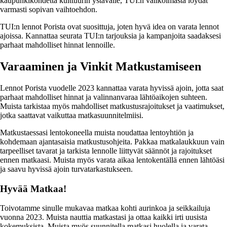
kaupunkikohdetta kulttuurin ystävälle, TUI:n valikoimasta löydät
varmasti sopivan vaihtoehdon.
TUI:n lennot Porista ovat suosittuja, joten hyvä idea on varata lennot
ajoissa. Kannattaa seurata TUI:n tarjouksia ja kampanjoita saadaksesi
parhaat mahdolliset hinnat lennoille.
Varaaminen ja Vinkit Matkustamiseen
Lennot Porista vuodelle 2023 kannattaa varata hyvissä ajoin, jotta saat
parhaat mahdolliset hinnat ja valinnanvaraa lähtöaikojen suhteen.
Muista tarkistaa myös mahdolliset matkustusrajoitukset ja vaatimukset,
jotka saattavat vaikuttaa matkasuunnitelmiisi.
Matkustaessasi lentokoneella muista noudattaa lentoyhtiön ja
kohdemaan ajantasaisia matkustusohjeita. Pakkaa matkalaukkuun vain
tarpeelliset tavarat ja tarkista lennolle liittyvät säännöt ja rajoitukset
ennen matkaasi. Muista myös varata aikaa lentokentällä ennen lähtöäsi
ja saavu hyvissä ajoin turvatarkastukseen.
Hyvää Matkaa!
Toivotamme sinulle mukavaa matkaa kohti aurinkoa ja seikkailuja
vuonna 2023. Muista nauttia matkastasi ja ottaa kaikki irti uusista
kokemuksista. Muista myös suunnitella matkasi huolella ja varata