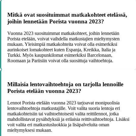
Mitkä ovat suosituimmat matkakohteet etelässä,
joihin lennetään Porista vuonna 2023?
Vuonna 2023 suosituimmat matkakohteet, joihin lennetään
Porista etelään, voivat vaihdella matkustajien mieltymysten
mukaan. Yleisimpiä matkakohteita voivat olla esimerkiksi
aurinkoiset lomakohteet kuten Espanja, Kreikka, Italia ja
Turkki. Myös kaupunkilomat esimerkiksi Barcelonaan,
Roomaan ja Pariisiin voivat olla suosittuja vaihtoehtoja.
Millaisia lentovaihtoehtoja on tarjolla lennoille
Porista etelään vuonna 2023?
Lennot Porista etelään vuonna 2023 tarjoavat monipuolisia
lentovaihtoehtoja matkustajille. Voit valita suoria lentoja eri
matkakohteisiin tai vaihtoehtoisesti valita reittilennot, jotka
mahdollistavat pysähdyksiä ja erilaisia reittivaihtoehtoja. Lisäksi
voit valita eri matkustusluokkia ja lisäpalveluita oman
mieltymyksesi mukaan.