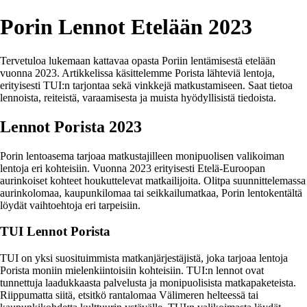
Porin Lennot Etelään 2023
Tervetuloa lukemaan kattavaa opasta Poriin lentämisestä etelään
vuonna 2023. Artikkelissa käsittelemme Porista lähteviä lentoja,
erityisesti TUI:n tarjontaa sekä vinkkejä matkustamiseen. Saat tietoa
lennoista, reiteistä, varaamisesta ja muista hyödyllisistä tiedoista.
Lennot Porista 2023
Porin lentoasema tarjoaa matkustajilleen monipuolisen valikoiman
lentoja eri kohteisiin. Vuonna 2023 erityisesti Etelä-Euroopan
aurinkoiset kohteet houkuttelevat matkailijoita. Olitpa suunnittelemassa
aurinkolomaa, kaupunkilomaa tai seikkailumatkaa, Porin lentokentältä
löydät vaihtoehtoja eri tarpeisiin.
TUI Lennot Porista
TUI on yksi suosituimmista matkanjärjestäjistä, joka tarjoaa lentoja
Porista moniin mielenkiintoisiin kohteisiin. TUI:n lennot ovat
tunnettuja laadukkaasta palvelusta ja monipuolisista matkapaketeista.
Riippumatta siitä, etsitkö rantalomaa Välimeren helteessä tai