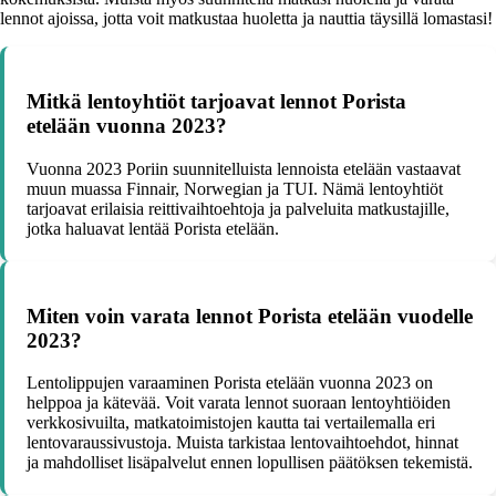
lennot ajoissa, jotta voit matkustaa huoletta ja nauttia täysillä lomastasi!
Mitkä lentoyhtiöt tarjoavat lennot Porista
etelään vuonna 2023?
Vuonna 2023 Poriin suunnitelluista lennoista etelään vastaavat
muun muassa Finnair, Norwegian ja TUI. Nämä lentoyhtiöt
tarjoavat erilaisia reittivaihtoehtoja ja palveluita matkustajille,
jotka haluavat lentää Porista etelään.
Miten voin varata lennot Porista etelään vuodelle
2023?
Lentolippujen varaaminen Porista etelään vuonna 2023 on
helppoa ja kätevää. Voit varata lennot suoraan lentoyhtiöiden
verkkosivuilta, matkatoimistojen kautta tai vertailemalla eri
lentovaraussivustoja. Muista tarkistaa lentovaihtoehdot, hinnat
ja mahdolliset lisäpalvelut ennen lopullisen päätöksen tekemistä.