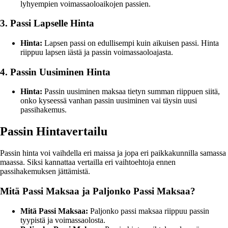
lyhyempien voimassaoloaikojen passien.
3. Passi Lapselle Hinta
Hinta:
Lapsen passi on edullisempi kuin aikuisen passi. Hinta
riippuu lapsen iästä ja passin voimassaoloajasta.
4. Passin Uusiminen Hinta
Hinta:
Passin uusiminen maksaa tietyn summan riippuen siitä,
onko kyseessä vanhan passin uusiminen vai täysin uusi
passihakemus.
Passin Hintavertailu
Passin hinta voi vaihdella eri maissa ja jopa eri paikkakunnilla samassa
maassa. Siksi kannattaa vertailla eri vaihtoehtoja ennen
passihakemuksen jättämistä.
Mitä Passi Maksaa ja Paljonko Passi Maksaa?
Mitä Passi Maksaa:
Paljonko passi maksaa riippuu passin
tyypistä ja voimassaolosta.