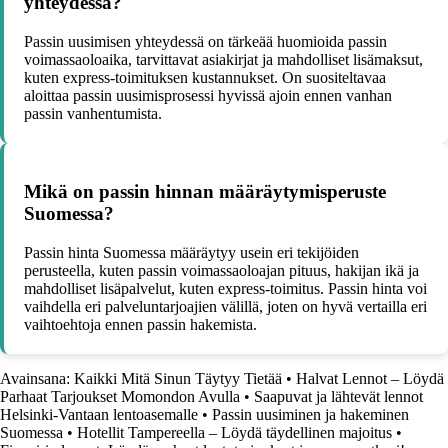
yhteydessä?
Passin uusimisen yhteydessä on tärkeää huomioida passin
voimassaoloaika, tarvittavat asiakirjat ja mahdolliset lisämaksut,
kuten express-toimituksen kustannukset. On suositeltavaa
aloittaa passin uusimisprosessi hyvissä ajoin ennen vanhan
passin vanhentumista.
Mikä on passin hinnan määräytymisperuste
Suomessa?
Passin hinta Suomessa määräytyy usein eri tekijöiden
perusteella, kuten passin voimassaoloajan pituus, hakijan ikä ja
mahdolliset lisäpalvelut, kuten express-toimitus. Passin hinta voi
vaihdella eri palveluntarjoajien välillä, joten on hyvä vertailla eri
vaihtoehtoja ennen passin hakemista.
Avainsana: Kaikki Mitä Sinun Täytyy Tietää
•
Halvat Lennot – Löydä
Parhaat Tarjoukset Momondon Avulla
•
Saapuvat ja lähtevät lennot
Helsinki-Vantaan lentoasemalle
•
Passin uusiminen ja hakeminen
Suomessa
•
Hotellit Tampereella – Löydä täydellinen majoitus
•