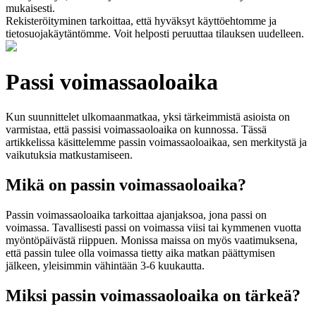
mukaisesti.
Rekisteröityminen tarkoittaa, että hyväksyt käyttöehtomme ja
tietosuojakäytäntömme. Voit helposti peruuttaa tilauksen uudelleen.
Passi voimassaoloaika
Kun suunnittelet ulkomaanmatkaa, yksi tärkeimmistä asioista on
varmistaa, että passisi voimassaoloaika on kunnossa. Tässä
artikkelissa käsittelemme passin voimassaoloaikaa, sen merkitystä ja
vaikutuksia matkustamiseen.
Mikä on passin voimassaoloaika?
Passin voimassaoloaika tarkoittaa ajanjaksoa, jona passi on
voimassa. Tavallisesti passi on voimassa viisi tai kymmenen vuotta
myöntöpäivästä riippuen. Monissa maissa on myös vaatimuksena,
että passin tulee olla voimassa tietty aika matkan päättymisen
jälkeen, yleisimmin vähintään 3-6 kuukautta.
Miksi passin voimassaoloaika on tärkeä?