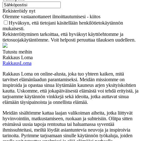
Rekisteröidy nyt
Olemme vastaanottaneet ilmoittautumisesi - kiitos
Hyväksyn, että tietojani käsitellään henkilötietokäytännön
mukaisesti.
Rekisteröityminen tarkoittaa, että hyväksyt käyttöehtomme ja
tietosuojakäytäntömme. Voit helposti peruuttaa tilauksen uudelleen.
Tutustu meihin
Rakkaus Loma
RakkausLoma
Rakkaus Loma on online-alusta, joka tuo yhteen kaiken, mitä
tarvitset elämänlaadun parantamiseksi. Meidän missiomme on
inspiroida ja opastaa sinua löytämään kauneus arjen yksityiskohtien
kautta. Uskomme, että jokapäiväisestä elämästä voi tehdä erityistä, ja
tarjoamme käytännön vinkkejä sekä ideoita, jotka auttavat sinua
elämään täysipainoista ja onnellista elämää.
Meidän sisältömme kattaa laajan valikoiman aiheita, jotka liittyvät
hyvinvointiin, matkustamiseen, ruokaan ja suhteisiin. Olitpa sitten
etsimässä uusia tapoja rentoutua tai haluamassa syventää
ihmissuhteitasi, meiltä löydät asiantuntevia neuvoja ja inspiroivia
tarinoita. Pyrimme tarjoamaan sinulle käytännön työkaluja, joiden