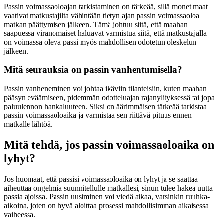
Passin voimassaoloajan tarkistaminen on tärkeää, sillä monet maat
vaativat matkustajilta vähintään tietyn ajan passin voimassaoloa
matkan päättymisen jälkeen. Tämä johtuu siitä, että maahan
saapuessa viranomaiset haluavat varmistua siitä, että matkustajalla
on voimassa oleva passi myös mahdollisen odotetun oleskelun
jälkeen.
Mitä seurauksia on passin vanhentumisella?
Passin vanheneminen voi johtaa ikäviin tilanteisiin, kuten maahan
pääsyn eväämiseen, pidemmän odotteluajan rajanylityksessä tai jopa
paluulennon hankaluuteen. Siksi on äärimmäisen tärkeää tarkistaa
passin voimassaoloaika ja varmistaa sen riittävä pituus ennen
matkalle lähtöä.
Mitä tehdä, jos passin voimassaoloaika on
lyhyt?
Jos huomaat, että passisi voimassaoloaika on lyhyt ja se saattaa
aiheuttaa ongelmia suunnitellulle matkallesi, sinun tulee hakea uutta
passia ajoissa. Passin uusiminen voi viedä aikaa, varsinkin ruuhka-
aikoina, joten on hyvä aloittaa prosessi mahdollisimman aikaisessa
vaiheessa.