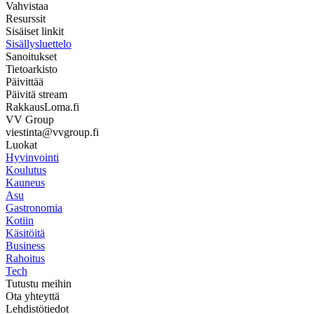
Vahvistaa
Resurssit
Sisäiset linkit
Sisällysluettelo
Sanoitukset
Tietoarkisto
Päivittää
Päivitä stream
RakkausLoma.fi
VV Group
viestinta@vvgroup.fi
Luokat
Hyvinvointi
Koulutus
Kauneus
Asu
Gastronomia
Kotiin
Käsitöitä
Business
Rahoitus
Tech
Tutustu meihin
Ota yhteyttä
Lehdistötiedot