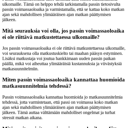
ulkomaille. Tämä on helppo tehdä tarkistamalla passin tietosivulta
passin voimassaoloaika ja varmistamalla, että se kattaa koko matkan
ajan sekä mahdollisen ylimääräisen ajan matkan päättymisen
jälkeen.
Mitä seurauksia voi olla, jos passin voimassaoloaika
ei ole riittävä matkustettaessa ulkomaille?
Jos passin voimassaoloaika ei ole riittävä matkustettaessa ulkomaille,
voi seurauksena olla matkustuskielto tai maahan pääsyn estyminen.
Lisäksi matkustaja voi joutua hankkimaan uuden passin paikan
päällä, mikä voi aiheuttaa ylimääräisiä kustannuksia ja viivästyksiä
matkasuunnitelmiin.
Miten passin voimassaoloaika kannattaa huomioida
matkasuunnitelmia tehdessä?
Passin voimassaoloaika kannattaa huomioida jo matkasuunnitelmia
tehdessä, jotta varmistetaan, että passi on voimassa koko matkan
ajan sekä mahdollisen ylimääräisen ajan matkan päättymisen
jälkeen. Tämä auttaa välttämään mahdolliset ongelmat ja turhat
stressit matkan aikana.