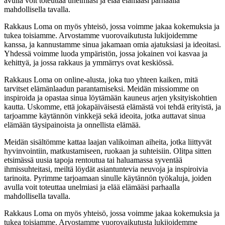
avulla voit toteuttaa unelmiasi ja elää elämääsi parhaalla
mahdollisella tavalla.
Rakkaus Loma on myös yhteisö, jossa voimme jakaa kokemuksia ja
tukea toisiamme. Arvostamme vuorovaikutusta lukijoidemme
kanssa, ja kannustamme sinua jakamaan omia ajatuksiasi ja ideoitasi.
Yhdessä voimme luoda ympäristön, jossa jokainen voi kasvaa ja
kehittyä, ja jossa rakkaus ja ymmärrys ovat keskiössä.
Rakkaus Loma on online-alusta, joka tuo yhteen kaiken, mitä
tarvitset elämänlaadun parantamiseksi. Meidän missiomme on
inspiroida ja opastaa sinua löytämään kauneus arjen yksityiskohtien
kautta. Uskomme, että jokapäiväisestä elämästä voi tehdä erityistä, ja
tarjoamme käytännön vinkkejä sekä ideoita, jotka auttavat sinua
elämään täysipainoista ja onnellista elämää.
Meidän sisältömme kattaa laajan valikoiman aiheita, jotka liittyvät
hyvinvointiin, matkustamiseen, ruokaan ja suhteisiin. Olitpa sitten
etsimässä uusia tapoja rentoutua tai haluamassa syventää
ihmissuhteitasi, meiltä löydät asiantuntevia neuvoja ja inspiroivia
tarinoita. Pyrimme tarjoamaan sinulle käytännön työkaluja, joiden
avulla voit toteuttaa unelmiasi ja elää elämääsi parhaalla
mahdollisella tavalla.
Rakkaus Loma on myös yhteisö, jossa voimme jakaa kokemuksia ja
tukea toisiamme. Arvostamme vuorovaikutusta lukijoidemme