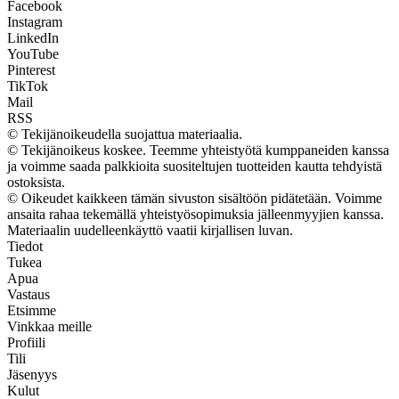
Facebook
Instagram
LinkedIn
YouTube
Pinterest
TikTok
Mail
RSS
© Tekijänoikeudella suojattua materiaalia.
© Tekijänoikeus koskee. Teemme yhteistyötä kumppaneiden kanssa
ja voimme saada palkkioita suositeltujen tuotteiden kautta tehdyistä
ostoksista.
© Oikeudet kaikkeen tämän sivuston sisältöön pidätetään. Voimme
ansaita rahaa tekemällä yhteistyösopimuksia jälleenmyyjien kanssa.
Materiaalin uudelleenkäyttö vaatii kirjallisen luvan.
Tiedot
Tukea
Apua
Vastaus
Etsimme
Vinkkaa meille
Profiili
Tili
Jäsenyys
Kulut