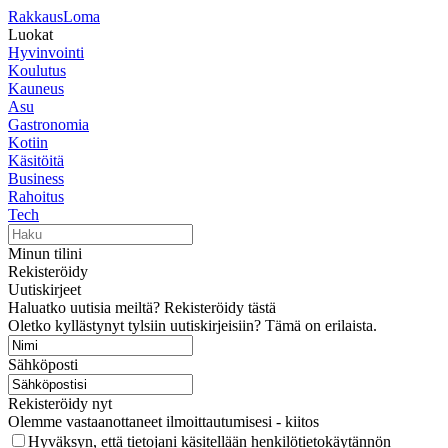
RakkausLoma
Luokat
Hyvinvointi
Koulutus
Kauneus
Asu
Gastronomia
Kotiin
Käsitöitä
Business
Rahoitus
Tech
Minun tilini
Rekisteröidy
Uutiskirjeet
Haluatko uutisia meiltä? Rekisteröidy tästä
Oletko kyllästynyt tylsiin uutiskirjeisiin? Tämä on erilaista.
Sähköposti
Rekisteröidy nyt
Olemme vastaanottaneet ilmoittautumisesi - kiitos
Hyväksyn, että tietojani käsitellään henkilötietokäytännön