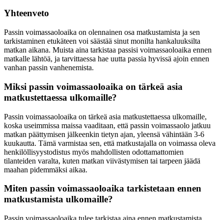
Yhteenveto
Passin voimassaoloaika on olennainen osa matkustamista ja sen
tarkistaminen etukäteen voi säästää sinut monilta hankaluuksilta
matkan aikana. Muista aina tarkistaa passisi voimassaoloaika ennen
matkalle lähtöä, ja tarvittaessa hae uutta passia hyvissä ajoin ennen
vanhan passin vanhenemista.
Miksi passin voimassaoloaika on tärkeä asia
matkustettaessa ulkomaille?
Passin voimassaoloaika on tärkeä asia matkustettaessa ulkomaille,
koska useimmissa maissa vaaditaan, että passin voimassaolo jatkuu
matkan päättymisen jälkeenkin tietyn ajan, yleensä vähintään 3-6
kuukautta. Tämä varmistaa sen, että matkustajalla on voimassa oleva
henkilöllisyystodistus myös mahdollisten odottamattomien
tilanteiden varalta, kuten matkan viivästymisen tai tarpeen jäädä
maahan pidemmäksi aikaa.
Miten passin voimassaoloaika tarkistetaan ennen
matkustamista ulkomaille?
Passin voimassaoloaika tulee tarkistaa aina ennen matkustamista