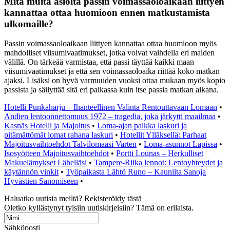
Mitä muita asioita passin voimassaoloaikaan liittyen
kannattaa ottaa huomioon ennen matkustamista
ulkomaille?
Passin voimassaoloaikaan liittyen kannattaa ottaa huomioon myös
mahdolliset viisumivaatimukset, jotka voivat vaihdella eri maiden
välillä. On tärkeää varmistaa, että passi täyttää kaikki maan
viisumivaatimukset ja että sen voimassaoloaika riittää koko matkan
ajaksi. Lisäksi on hyvä varmuuden vuoksi ottaa mukaan myös kopio
passista ja säilyttää sitä eri paikassa kuin itse passia matkan aikana.
Hotelli Punkaharju – Ihanteellinen Valinta Rentouttavaan Lomaan
•
Andien lentoonnettomuus 1972 – tragedia, joka järkytti maailmaa
•
Kasnäs Hotelli ja Majoitus
•
Loma-ajan palkka laskuri ja
pitämättömät lomat rahana laskuri
•
Hotellit Ylläksellä: Parhaat
Majoitusvaihtoehdot Talvilomaasi Varten
•
Loma-asunnot Lapissa
•
Isosyötteen Majoitusvaihtoehdot
•
Portti Lounas – Herkulliset
Makuelämykset Lähelläsi
•
Tampere-Riika lennot: Lentoyhteydet ja
käytännön vinkit
•
Työpaikasta Lähtö Runo – Kauniita Sanoja
Hyvästien Sanomiseen
•
Haluatko uutisia meiltä? Rekisteröidy tästä
Oletko kyllästynyt tylsiin uutiskirjeisiin? Tämä on erilaista.
Sähköposti