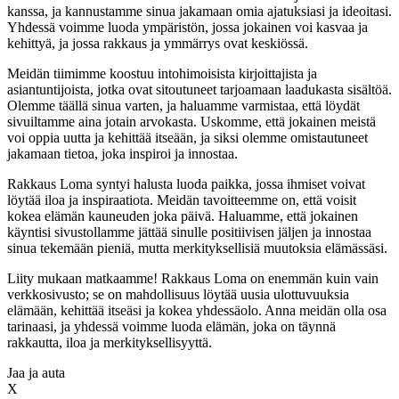
kanssa, ja kannustamme sinua jakamaan omia ajatuksiasi ja ideoitasi.
Yhdessä voimme luoda ympäristön, jossa jokainen voi kasvaa ja
kehittyä, ja jossa rakkaus ja ymmärrys ovat keskiössä.
Meidän tiimimme koostuu intohimoisista kirjoittajista ja
asiantuntijoista, jotka ovat sitoutuneet tarjoamaan laadukasta sisältöä.
Olemme täällä sinua varten, ja haluamme varmistaa, että löydät
sivuiltamme aina jotain arvokasta. Uskomme, että jokainen meistä
voi oppia uutta ja kehittää itseään, ja siksi olemme omistautuneet
jakamaan tietoa, joka inspiroi ja innostaa.
Rakkaus Loma syntyi halusta luoda paikka, jossa ihmiset voivat
löytää iloa ja inspiraatiota. Meidän tavoitteemme on, että voisit
kokea elämän kauneuden joka päivä. Haluamme, että jokainen
käyntisi sivustollamme jättää sinulle positiivisen jäljen ja innostaa
sinua tekemään pieniä, mutta merkityksellisiä muutoksia elämässäsi.
Liity mukaan matkaamme! Rakkaus Loma on enemmän kuin vain
verkkosivusto; se on mahdollisuus löytää uusia ulottuvuuksia
elämään, kehittää itseäsi ja kokea yhdessäolo. Anna meidän olla osa
tarinaasi, ja yhdessä voimme luoda elämän, joka on täynnä
rakkautta, iloa ja merkityksellisyyttä.
Jaa ja auta
X