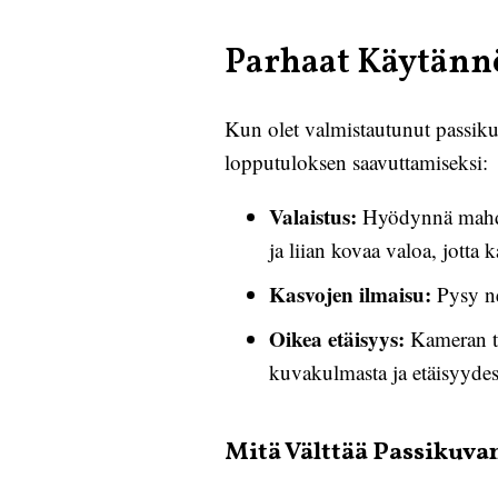
Parhaat Käytänn
Kun olet valmistautunut passiku
lopputuloksen saavuttamiseksi:
Valaistus:
Hyödynnä mahdol
ja liian kovaa valoa, jotta k
Kasvojen ilmaisu:
Pysy neu
Oikea etäisyys:
Kameran tul
kuvakulmasta ja etäisyydes
Mitä Välttää Passikuva