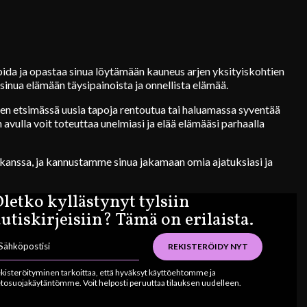
ida ja opastaa sinua löytämään kauneus arjen yksityiskohtien
sinua elämään täysipainoista ja onnellista elämää.
tten etsimässä uusia tapoja rentoutua tai haluamassa syventää
 avulla voit toteuttaa unelmiasi ja elää elämääsi parhaalla
anssa, ja kannustamme sinua jakamaan omia ajatuksiasi ja
letko kyllästynyt tylsiin
utiskirjeisiin? Tämä on erilaista.
REKISTERÖIDY NYT
kisteröityminen tarkoittaa, että hyväksyt käyttöehtomme ja
etosuojakäytäntömme. Voit helposti peruuttaa tilauksen uudelleen.