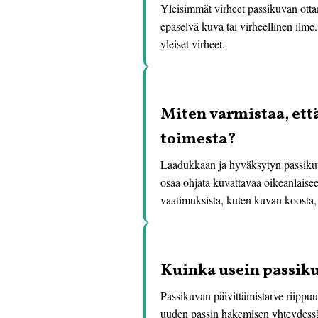
Yleisimmät virheet passikuvan ottam
epäselvä kuva tai virheellinen ilme
yleiset virheet.
Miten varmistaa, ett
toimesta?
Laadukkaan ja hyväksytyn passikuva
osaa ohjata kuvattavaa oikeanlaisee
vaatimuksista, kuten kuvan koosta, t
Kuinka usein passikuv
Passikuvan päivittämistarve riippuu
uuden passin hakemisen yhteydessä 