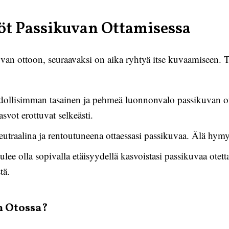
öt Passikuvan Ottamisessa
van ottoon, seuraavaksi on aika ryhtyä itse kuvaamiseen. 
lisimman tasainen ja pehmeä luonnonvalo passikuvan oto
asvot erottuvat selkeästi.
traalina ja rentoutuneena ottaessasi passikuvaa. Älä hymyil
ee olla sopivalla etäisyydellä kasvoistasi passikuvaa otett
tä.
n Otossa?