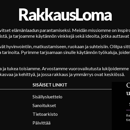
RakkausLoma
rvitset elämänlaadun parantamiseksi. Meidän missiomme on inspiro
stä, ja tarjoamme käytännön vinkkejä sekä ideoita, jotka auttavat 
vät hyvinvointiin, matkustamiseen, ruokaan ja suhteisiin. Olitpa si
ia tarinoita. Pyrimme tarjoamaan sinulle käytännön työkaluja, joiden
 ja tukea toisiamme. Arvostamme vuorovaikutusta lukijoidemme k
kasvaa ja kehittyä, ja jossa rakkaus ja ymmärrys ovat keskiössä.
O
SISÄISET LINKIT
u
Sisällysluettelo
Sanoitukset
Tietoarkisto
Re
ti
Päivittää