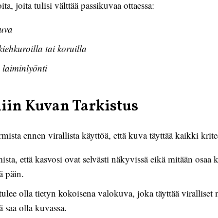
, joita tulisi välttää passikuvaa ottaessa:
kuva
iehkuroilla tai koruilla
 laiminlyönti
miin Kuvan Tarkistus
ista ennen virallista käyttöä, että kuva täyttää kaikki kritee
sta, että kasvosi ovat selvästi näkyvissä eikä mitään osaa k
ä päin.
lee olla tietyn kokoisena valokuva, joka täyttää viralliset 
ä saa olla kuvassa.