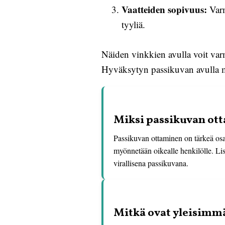
Vaatteiden sopivuus:
Varm
tyyliä.
Näiden vinkkien avulla voit varm
Hyväksytyn passikuvan avulla m
Miksi passikuvan ot
Passikuvan ottaminen on tärkeä osa
myönnetään oikealle henkilölle. Lis
virallisena passikuvana.
Mitkä ovat yleisimmä