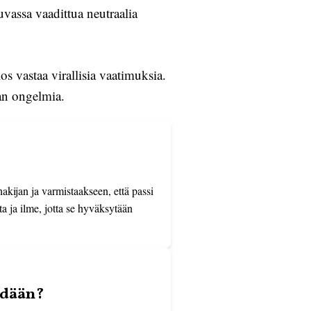
vassa vaadittua neutraalia
os vastaa virallisia vaatimuksia.
an ongelmia.
kijan ja varmistaakseen, että passi
a ja ilme, jotta se hyväksytään
hdään?