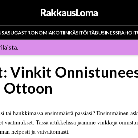
RakkausLoma
US
ASU
GASTRONOMIA
KOTIIN
KÄSITÖITÄ
BUSINESS
RAHOIT
ilaista.
t: Vinkit Onnistunee
 Ottoon
si tai hankkimassa ensimmäistä passiasi? Ensimmäinen ask
iset vaatimukset. Tässä artikkelissa jaamme vinkkejä onnist
man helposti ja vaivattomasti.