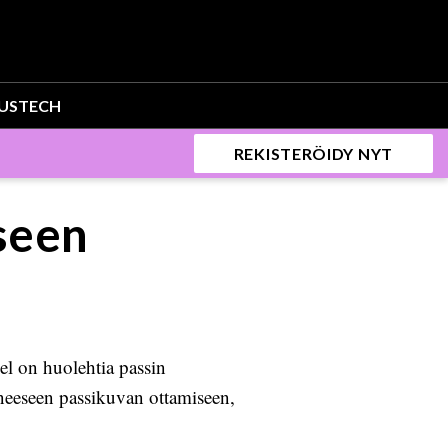
US
TECH
REKISTERÖIDY NYT
seen
el on huolehtia passin
uneeseen passikuvan ottamiseen,