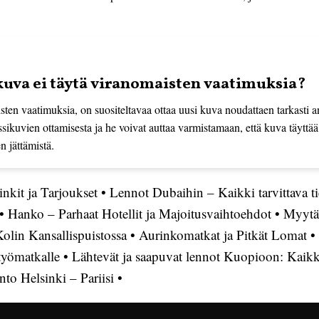
ikuva ei täytä viranomaisten vaatimuksia?
sten vaatimuksia, on suositeltavaa ottaa uusi kuva noudattaen tarkasti a
kuvien ottamisesta ja he voivat auttaa varmistamaan, että kuva täyttää
 jättämistä.
nkit ja Tarjoukset
•
Lennot Dubaihin – Kaikki tarvittava t
•
Hanko – Parhaat Hotellit ja Majoitusvaihtoehdot
•
Myytäv
olin Kansallispuistossa
•
Aurinkomatkat ja Pitkät Lomat
•
 työmatkalle
•
Lähtevät ja saapuvat lennot Kuopioon: Kaikki 
nto Helsinki – Pariisi
•