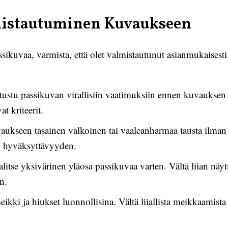
lmistautuminen Kuvaukseen
ikuvaa, varmista, että olet valmistautunut asianmukaisesti
ustu passikuvan virallisiin vaatimuksiin ennen kuvauksen al
at kriteerit.
aukseen tasainen valkoinen tai vaaleanharmaa tausta ilman k
n hyväksyttävyyden.
litse yksivärinen yläosa passikuvaa varten. Vältä liian näytt
n.
ikki ja hiukset luonnollisina. Vältä liiallista meikkaamista t