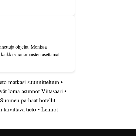
nnettuja ohjeita. Monissa
 kaikki viranomaisten asettamat
ieto matkasi suunnitteluun
•
ät loma-asunnot Viitasaari
•
Suomen parhaat hotellit –
tarvittava tieto
•
Lennot