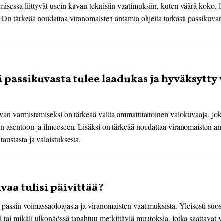
isessa liittyvät usein kuvan teknisiin vaatimuksiin, kuten väärä koko, l
. On tärkeää noudattaa viranomaisten antamia ohjeita tarkasti passikuv
ä passikuvasta tulee laadukas ja hyväksytt
n varmistamiseksi on tärkeää valita ammattitaitoinen valokuvaaja, jok
n asentoon ja ilmeeseen. Lisäksi on tärkeää noudattaa viranomaisten an
austasta ja valaistuksesta.
aa tulisi päivittää?
 passin voimassaoloajasta ja viranomaisten vaatimuksista. Yleisesti suo
tai mikäli ulkonäössä tapahtuu merkittäviä muutoksia, jotka saattavat v