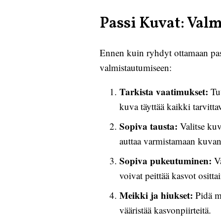
Passi Kuvat: Va
Ennen kuin ryhdyt ottamaan pass
valmistautumiseen:
Tarkista vaatimukset:
Tut
kuva täyttää kaikki tarvittav
Sopiva tausta:
Valitse kuv
auttaa varmistamaan kuva
Sopiva pukeutuminen:
Va
voivat peittää kasvot osittai
Meikki ja hiukset:
Pidä me
vääristää kasvonpiirteitä.