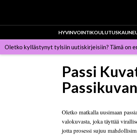
HYVINVOINTI
KOULUTUS
KAUNE
Oletko kyllästynyt tylsiin uutiskirjeisiin? Tämä on er
Passi Kuva
Passikuvan
Oletko matkalla uusimaan passia
valokuvasta, joka täyttää virall
jotta prosessi sujuu mahdollisim