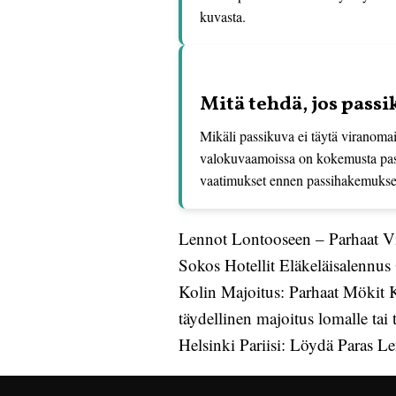
kuvasta.
Mitä tehdä, jos pass
Mikäli passikuva ei täytä viranomai
valokuvaamoissa on kokemusta passi
vaatimukset ennen passihakemuksen
Lennot Lontooseen – Parhaat Vi
Sokos Hotellit Eläkeläisalennus
Kolin Majoitus: Parhaat Mökit K
täydellinen majoitus lomalle tai
Helsinki Pariisi: Löydä Paras Le