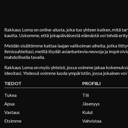
Rakkaus Loma on online-alusta, joka tuo yhteen kaiken, mitä ta
kautta. Uskomme, että jokapäiväisestä elämästä voi tehdä erityi
Meidän sisältömme kattaa laajan valikoiman aiheita, jotka liitty
ihmissuhteitasi, meiltä löydät asiantuntevia neuvoja ja inspiroiv
mahdollisella tavalla.
Rakkaus Loma on myös yhteisö, jossa voimme jakaa kokemuksia
ideoitasi. Yhdessä voimme luoda ympäristön, jossa jokainen voi 
TIEDOT
PROFIILI
Tukea
Tili
Apua
Jäsenyys
Vastaus
Kulut
Etsimme
Vahvistaa