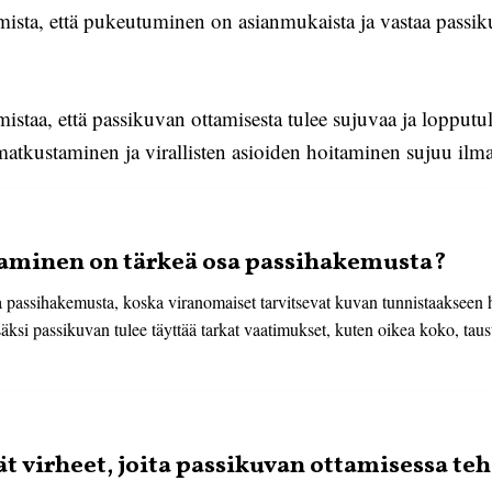
ista, että pukeutuminen on asianmukaista ja vastaa passiku
istaa, että passikuvan ottamisesta tulee sujuvaa ja lopputul
atkustaminen ja virallisten asioiden hoitaminen sujuu ilm
taminen on tärkeä osa passihakemusta?
 passihakemusta, koska viranomaiset tarvitsevat kuvan tunnistaakseen ha
äksi passikuvan tulee täyttää tarkat vaatimukset, kuten oikea koko, taust
t virheet, joita passikuvan ottamisessa te