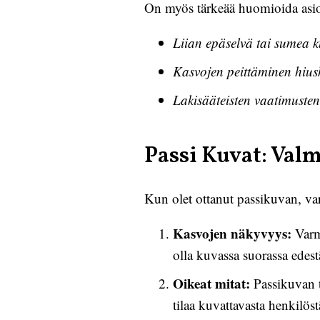
On myös tärkeää huomioida asioita
Liian epäselvä tai sumea 
Kasvojen peittäminen hiusk
Lakisääteisten vaatimusten
Passi Kuvat: Val
Kun olet ottanut passikuvan, varm
Kasvojen näkyvyys:
Varmi
olla kuvassa suorassa edest
Oikeat mitat:
Passikuvan tu
tilaa kuvattavasta henkilöst